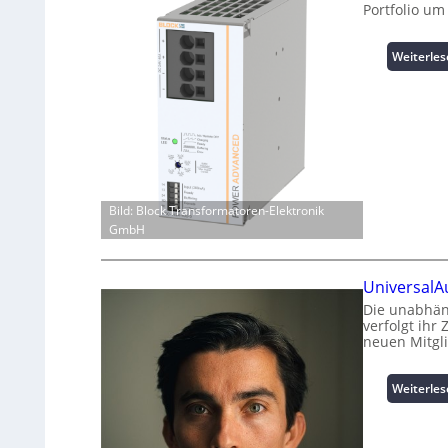
Portfolio um
Weiterle
Bild: Block Transformatoren-Elektronik
GmbH
UniversalA
Die unabhän
verfolgt ihr
neuen Mitgl
Weiterle