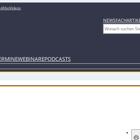
ed
Abo
Videos
NEWS
FACHARTIK
Search
ERMINE
WEBINARE
PODCASTS