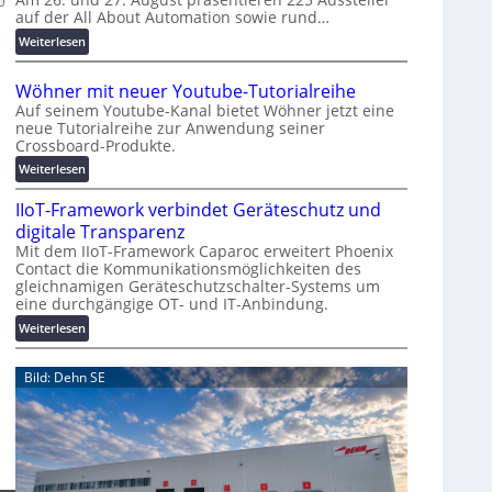
auf der All About Automation sowie rund…
n
d
:
Weiterlesen
e
A
r
A
Wöhner mit neuer Youtube-Tutorialreihe
K
A
Auf seinem Youtube-Kanal bietet Wöhner jetzt eine
o
Z
neue Tutorialreihe zur Anwendung seiner
s
ü
Crossboard-Produkte.
t
r
:
Weiterlesen
e
i
W
n
c
IIoT-Framework verbindet Geräteschutz und
ö
f
h
h
digitale Transparenz
a
:
n
Mit dem IIoT-Framework Caparoc erweitert Phoenix
l
T
Contact die Kommunikationsmöglichkeiten des
e
l
r
gleichnamigen Geräteschutzschalter-Systems um
r
e
e
eine durchgängige OT- und IT-Anbindung.
m
f
i
:
Weiterlesen
f
t
I
p
n
I
Bild: Dehn SE
u
e
o
n
u
T
k
e
-
t
r
F
f
Y
r
ü
o
a