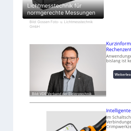
Lichtmesstechnik für
normgerechte Messungen
Bild: Gossen Foto- u. Lichtmesstechnik
GmbH
Kurzinform
Rechenzen
Anwendungen
bislang ist 
Weiterle
Bild: VDE Verband der Elektrotechnik
Intelligen
Im Schaltsch
Verbindungen
Crimpwerkze