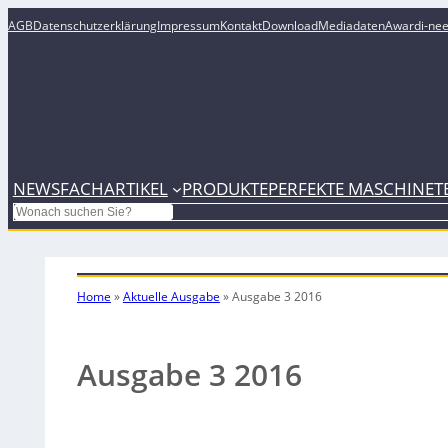
AGB
Datenschutzerklärung
Impressum
Kontakt
Download
Mediadaten
Award
i-ne
NEWS
FACHARTIKEL
PRODUKTE
PERFEKTE MASCHINE
T
Search
Home
»
Aktuelle Ausgabe
»
Ausgabe 3 2016
Ausgabe 3 2016