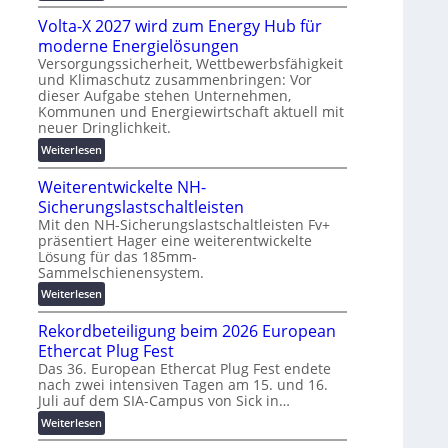
g
M
t
s
Volta-X 2027 wird zum Energy Hub für
a
z
l
s
moderne Energielösungen
u
ö
c
Versorgungssicherheit, Wettbewerbsfähigkeit
n
s
und Klimaschutz zusammenbringen: Vor
h
d
dieser Aufgabe stehen Unternehmen,
u
i
d
Kommunen und Energiewirtschaft aktuell mit
n
n
i
neuer Dringlichkeit.
g
e
g
:
e
Weiterlesen
n
i
V
n
b
t
Weiterentwickelte NH-
o
a
a
l
Sicherungslastschaltleisten
u
l
t
:
Mit den NH-Sicherungslastschaltleisten Fv+
e
präsentiert Hager eine weiterentwickelte
a
F
T
Lösung für das 185mm-
-
o
r
Sammelschienensystem.
X
r
a
2
:
Weiterlesen
s
n
0
W
c
s
Rekordbeteiligung beim 2026 European
2
e
h
p
7
i
Ethercat Plug Fest
u
a
w
t
n
Das 36. European Ethercat Plug Fest endete
r
i
nach zwei intensiven Tagen am 15. und 16.
e
g
e
Juli auf dem SIA-Campus von Sick in…
r
r
s
n
d
e
f
:
Weiterlesen
z
z
n
ö
R