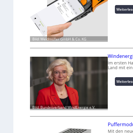
Weiterle
Bild: Weidmüller GmbH & Co. KG
Windenergi
Im ersten H
Land mit ei
Weiterle
Bild: Bundesverband WindEnergie e.V.
Puffermodu
Mit den neue