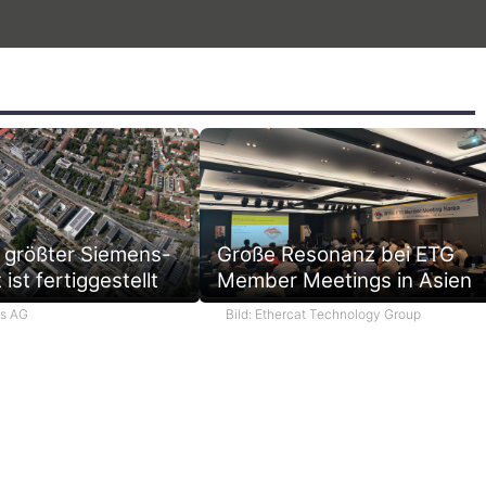
 größter Siemens-
Große Resonanz bei ETG
ist fertiggestellt
Member Meetings in Asien
ns AG
Bild: Ethercat Technology Group