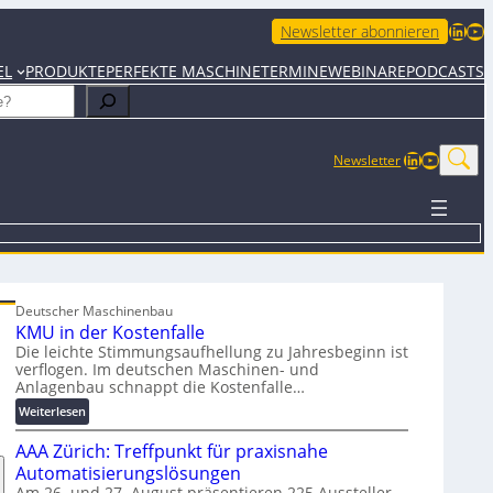
LinkedIn
YouTube
Newsletter abonnieren
EL
PRODUKTE
PERFEKTE MASCHINE
TERMINE
WEBINARE
PODCASTS
LinkedIn
YouTub
Newsletter
Deutscher Maschinenbau
KMU in der Kostenfalle
Die leichte Stimmungsaufhellung zu Jahresbeginn ist
verflogen. Im deutschen Maschinen- und
Anlagenbau schnappt die Kostenfalle…
:
Weiterlesen
K
AAA Zürich: Treffpunkt für praxisnahe
M
U
Automatisierungslösungen
i
Am 26. und 27. August präsentieren 225 Aussteller