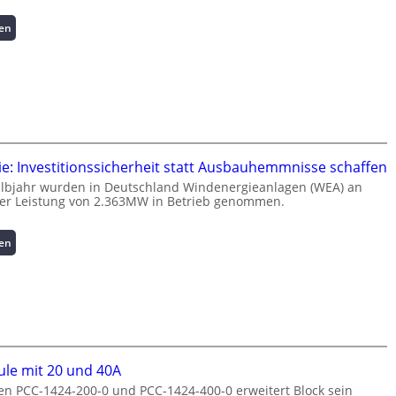
a
:
sen
t
I
i
n
o
t
n
e
z
l
u
l
m
i
L
g
a
e: Investitionssicherheit statt Ausbauhemmnisse schaffen
e
s
albjahr wurden in Deutschland Windenergieanlagen (WEA) an
n
t
ner Leistung von 2.363MW in Betrieb genommen.
t
s
e
p
:
sen
N
i
W
u
t
i
t
z
n
z
e
d
u
n
e
n
m
n
g
a
e
s
n
le mit 20 und 40A
r
ü
a
n PCC-1424-200-0 und PCC-1424-400-0 erweitert Block sein
g