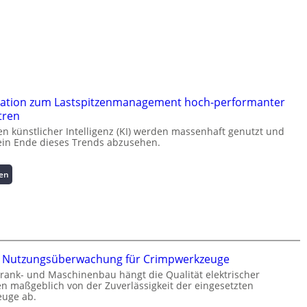
ation zum Lastspitzenmanagement hoch-performanter
tren
 künstlicher Intelligenz (KI) werden massenhaft genutzt und
kein Ende dieses Trends abzusehen.
:
sen
K
u
r
z
i
n
te Nutzungsüberwachung für Crimpwerkzeuge
f
rank- und Maschinenbau hängt die Qualität elektrischer
o
 maßgeblich von der Zuverlässigkeit der eingesetzten
r
uge ab.
m