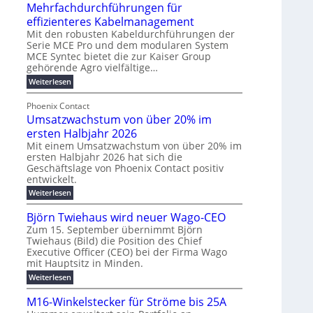
u
t
Mehrfachdurchführungen für
r
e
m
w
d
k
effizienteres Kabelmanagement
E
i
e
o
Mit den robusten Kabeldurchführungen der
n
c
r
Serie MCE Pro und dem modularen System
r
e
k
MCE Syntec bietet die zur Kaiser Group
u
d
gehörende Agro vielfältige…
r
e
n
b
g
l
:
g
Weiterlesen
e
M
y
t
b
t
e
Phoenix Contact
H
e
r
e
h
Umsatzwachstum von über 20% im
u
N
a
i
r
f
b
H
ersten Halbjahr 2026
u
l
a
f
-
c
Mit einem Umsatzwachstum von über 20% im
i
c
ersten Halbjahr 2026 hat sich die
ü
S
h
g
h
Geschäftslage von Phoenix Contact positiv
r
i
d
t
u
entwickelt.
u
m
c
m
n
r
:
Weiterlesen
o
h
e
g
c
U
d
e
h
b
h
m
Björn Twiehaus wird neuer Wago-CEO
f
e
r
r
e
s
ü
Zum 15. September übernimmt Björn
r
u
a
T
i
h
Twiehaus (Bild) die Position des Chief
t
n
n
e
m
r
Executive Officer (CEO) bei der Firma Wago
z
e
g
u
m
2
w
mit Hauptsitz in Minden.
n
E
s
p
a
0
:
g
Weiterlesen
c
n
l
o
2
B
e
h
e
a
u
6
j
n
M16-Winkelstecker für Ströme bis 25A
s
ö
f
r
s
n
E
t