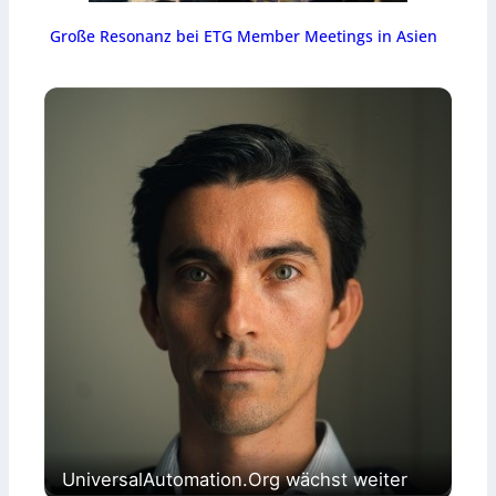
Große Resonanz bei ETG Member Meetings in Asien
UniversalAutomation.Org wächst weiter