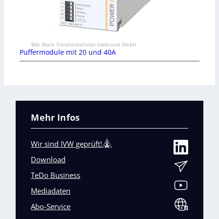
Bild: Block Transformatoren-Elektronik GmbH
Puffermodule mit 20 und 40A
Mehr Infos
Wir sind IVW geprüft!
Download
TeDo Business
Mediadaten
Abo-Service