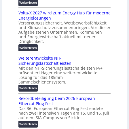
u
:
Weiterlesen
g
t
M
s
z
Volta-X 2027 wird zum Energy Hub für moderne
a
l
u
Energielösungen
s
ö
n
Versorgungssicherheit, Wettbewerbsfähigkeit
c
s
d
und Klimaschutz zusammenbringen: Vor dieser
h
u
Aufgabe stehen Unternehmen, Kommunen
d
i
n
und Energiewirtschaft aktuell mit neuer
i
n
g
Dringlichkeit.
g
e
e
:
i
Weiterlesen
n
n
V
t
b
Weiterentwickelte NH-
o
a
a
Sicherungslastschaltleisten
l
l
u
Mit den NH-Sicherungslastschaltleisten Fv+
t
e
:
präsentiert Hager eine weiterentwickelte
a
T
F
Lösung für das 185mm-
-
r
o
Sammelschienensystem.
X
a
r
:
Weiterlesen
2
n
s
W
0
s
c
Rekordbeteiligung beim 2026 European
e
2
p
h
Ethercat Plug Fest
i
7
a
u
Das 36. European Ethercat Plug Fest endete
t
w
r
n
nach zwei intensiven Tagen am 15. und 16. Juli
e
i
e
g
auf dem SIA-Campus von Sick in…
r
r
n
s
:
Weiterlesen
e
d
z
f
R