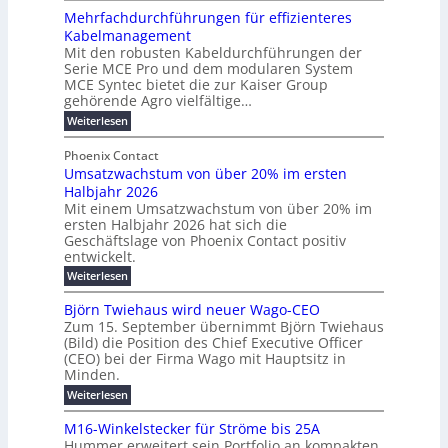
n
z
ö
Mehrfachdurchführungen für effizienteres
e
t
u
r
Kabelmanagement
k
w
m
d
Mit den robusten Kabeldurchführungen der
o
i
E
e
Serie MCE Pro und dem modularen System
r
c
n
r
MCE Syntec bietet die zur Kaiser Group
d
k
e
gehörende Agro vielfältige…
u
b
e
r
n
:
Weiterlesen
e
l
g
M
g
t
t
e
y
b
Phoenix Contact
e
h
e
H
Umsatzwachstum von über 20% im ersten
r
r
i
N
u
Halbjahr 2026
f
a
l
H
b
a
Mit einem Umsatzwachstum von über 20% im
u
i
-
c
f
ersten Halbjahr 2026 hat sich die
c
h
g
S
Geschäftslage von Phoenix Contact positiv
ü
h
d
u
i
entwickelt.
r
u
t
n
c
r
m
:
Weiterlesen
m
g
c
h
U
o
e
h
m
b
e
Björn Twiehaus wird neuer Wago-CEO
d
f
h
s
e
Zum 15. September übernimmt Björn Twiehaus
r
e
ü
a
r
(Bild) die Position des Chief Executive Officer
i
u
h
t
r
T
(CEO) bei der Firma Wago mit Hauptsitz in
r
z
m
n
n
e
u
Minden.
w
2
g
e
n
a
m
:
Weiterlesen
0
s
g
E
c
p
B
2
e
l
h
n
j
o
M16-Winkelstecker für Ströme bis 25A
n
s
6
a
ö
e
f
u
t
Hummer erweitert sein Portfolio an kompakten