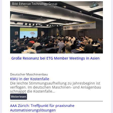
Bild: Ethercat Technology Group
Große Resonanz bei ETG Member Meetings in Asien
Deutscher Maschinenbau
KMU in der Kostenfalle
Die leichte Stimmungsaufhellung zu Jahresbeginn ist
verflogen. Im deutschen Maschinen- und Anlagenbau
schnappt die Kostenfalle…
:
Weiterlesen
K
AAA Zürich: Treffpunkt für praxisnahe
M
Automatisierungslösungen
U