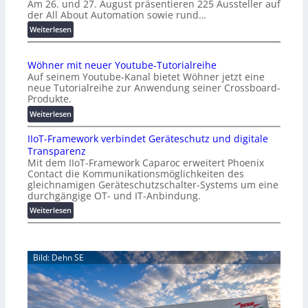
Am 26. und 27. August präsentieren 225 Aussteller auf
i
der All About Automation sowie rund…
n
d
:
Weiterlesen
e
A
r
A
Wöhner mit neuer Youtube-Tutorialreihe
K
A
Auf seinem Youtube-Kanal bietet Wöhner jetzt eine
o
Z
neue Tutorialreihe zur Anwendung seiner Crossboard-
s
ü
Produkte.
t
r
:
Weiterlesen
e
i
W
n
c
IIoT-Framework verbindet Geräteschutz und digitale
ö
f
h
Transparenz
h
a
:
Mit dem IIoT-Framework Caparoc erweitert Phoenix
n
l
T
Contact die Kommunikationsmöglichkeiten des
e
l
r
gleichnamigen Geräteschutzschalter-Systems um eine
r
e
e
durchgängige OT- und IT-Anbindung.
m
f
:
Weiterlesen
i
f
I
t
p
I
n
u
o
e
n
Bild: Dehn SE
T
u
k
-
e
t
F
r
f
r
Y
ü