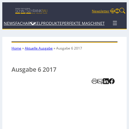
LinkedIn
YouTu
Newsletter
NEWS
FACHARTIKEL
PRODUKTE
PERFEKTE MASCHINE
TERMINE
WEB
Home
»
Aktuelle Ausgabe
»
Ausgabe 6 2017
Ausgabe 6 2017