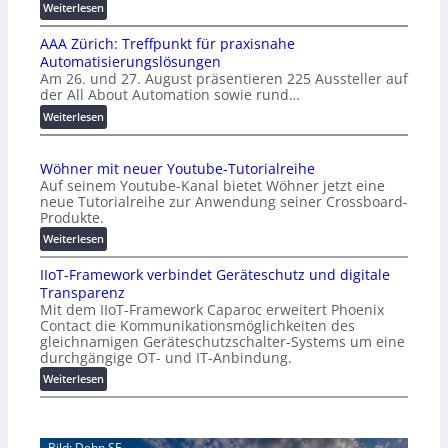
:
Weiterlesen
K
AAA Zürich: Treffpunkt für praxisnahe
M
Automatisierungslösungen
U
Am 26. und 27. August präsentieren 225 Aussteller auf
i
der All About Automation sowie rund…
n
d
:
Weiterlesen
e
A
r
A
Wöhner mit neuer Youtube-Tutorialreihe
K
A
Auf seinem Youtube-Kanal bietet Wöhner jetzt eine
o
Z
neue Tutorialreihe zur Anwendung seiner Crossboard-
s
ü
Produkte.
t
r
:
Weiterlesen
e
i
W
n
c
IIoT-Framework verbindet Geräteschutz und digitale
ö
f
h
Transparenz
h
a
:
Mit dem IIoT-Framework Caparoc erweitert Phoenix
n
l
T
Contact die Kommunikationsmöglichkeiten des
e
l
r
gleichnamigen Geräteschutzschalter-Systems um eine
r
e
e
durchgängige OT- und IT-Anbindung.
m
f
:
Weiterlesen
i
f
I
t
p
I
n
u
o
e
n
Bild: Dehn SE