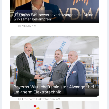
„EU muss Wettbewerbsverletzungen aus China
wirksamer bekämpfen“
Bild: VDMA e.V.
Bayerns Wirtschaftsminister Aiwanger bei
Lm-therm Elektrotechnik
Bild: Lm-therm Elektrotechnik AG