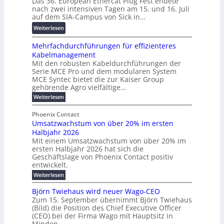
Das 36. European Ethercat Plug Fest endete
t
w
r
n
nach zwei intensiven Tagen am 15. und 16. Juli
e
i
e
g
auf dem SIA-Campus von Sick in…
r
r
n
s
:
Weiterlesen
e
d
z
f
R
n
z
ö
Mehrfachdurchführungen für effizienteres
e
t
u
r
Kabelmanagement
k
w
m
d
Mit den robusten Kabeldurchführungen der
o
i
E
e
Serie MCE Pro und dem modularen System
r
c
n
r
MCE Syntec bietet die zur Kaiser Group
d
k
e
gehörende Agro vielfältige…
u
b
e
r
n
:
Weiterlesen
e
l
g
M
g
t
t
e
y
b
Phoenix Contact
e
h
e
H
Umsatzwachstum von über 20% im ersten
r
r
i
N
u
Halbjahr 2026
f
a
l
H
b
a
Mit einem Umsatzwachstum von über 20% im
u
i
-
c
f
ersten Halbjahr 2026 hat sich die
c
h
g
S
Geschäftslage von Phoenix Contact positiv
ü
h
d
u
i
entwickelt.
r
u
t
n
c
r
m
:
Weiterlesen
m
g
c
h
U
o
e
h
m
b
e
Björn Twiehaus wird neuer Wago-CEO
d
f
h
s
e
Zum 15. September übernimmt Björn Twiehaus
r
e
ü
a
r
(Bild) die Position des Chief Executive Officer
i
u
h
t
r
T
(CEO) bei der Firma Wago mit Hauptsitz in
r
z
m
n
n
e
u
Minden.
w