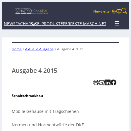
LinkedIn
YouTu
Newsletter
NEWS
FACHARTIKEL
PRODUKTE
PERFEKTE MASCHINE
TERMINE
WEB
Home
»
Aktuelle Ausgabe
»
Ausgabe 4 2015
Ausgabe 4 2015
Schaltschrankbau
Mobile Gehäuse mit Tragschienen
Normen und Normentwürfe der DKE