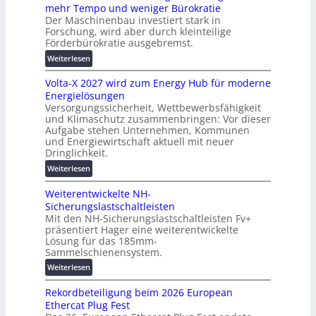
e
mehr Tempo und weniger Bürokratie
e
s
Der Maschinenbau investiert stark in
r
c
Forschung, wird aber durch kleinteilige
u
h
Förderbürokratie ausgebremst.
n
u
:
Weiterlesen
g
t
M
s
z
Volta-X 2027 wird zum Energy Hub für moderne
a
l
u
Energielösungen
s
ö
n
Versorgungssicherheit, Wettbewerbsfähigkeit
c
s
d
und Klimaschutz zusammenbringen: Vor dieser
h
u
Aufgabe stehen Unternehmen, Kommunen
d
i
n
und Energiewirtschaft aktuell mit neuer
i
n
g
Dringlichkeit.
g
e
e
:
i
Weiterlesen
n
n
V
t
b
Weiterentwickelte NH-
o
a
a
Sicherungslastschaltleisten
l
l
u
Mit den NH-Sicherungslastschaltleisten Fv+
t
e
:
präsentiert Hager eine weiterentwickelte
a
T
F
Lösung für das 185mm-
-
r
o
Sammelschienensystem.
X
a
r
:
Weiterlesen
2
n
s
W
0
s
c
Rekordbeteiligung beim 2026 European
e
2
p
h
Ethercat Plug Fest
i
7
a
u