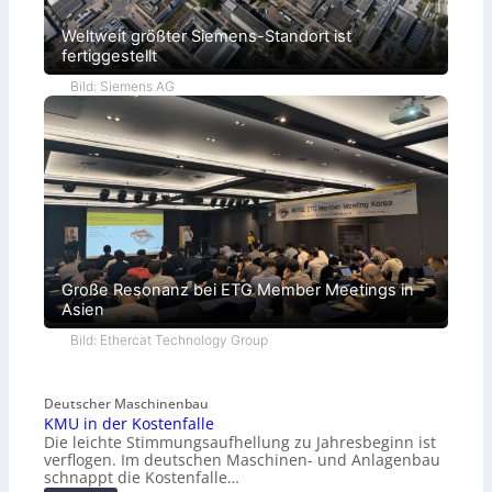
Weltweit größter Siemens-Standort ist
fertiggestellt
Bild: Siemens AG
Große Resonanz bei ETG Member Meetings in
Asien
Bild: Ethercat Technology Group
Deutscher Maschinenbau
KMU in der Kostenfalle
Die leichte Stimmungsaufhellung zu Jahresbeginn ist
verflogen. Im deutschen Maschinen- und Anlagenbau
schnappt die Kostenfalle…