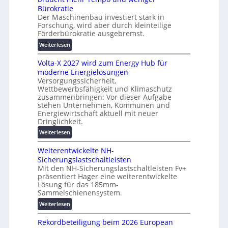
i
e
Bürokratie
e
s
Der Maschinenbau investiert stark in
r
Forschung, wird aber durch kleinteilige
c
u
Förderbürokratie ausgebremst.
h
n
u
:
Weiterlesen
g
t
M
s
z
Volta-X 2027 wird zum Energy Hub für
a
l
u
moderne Energielösungen
s
ö
Versorgungssicherheit,
n
c
s
Wettbewerbsfähigkeit und Klimaschutz
d
h
u
zusammenbringen: Vor dieser Aufgabe
d
i
n
stehen Unternehmen, Kommunen und
i
n
g
Energiewirtschaft aktuell mit neuer
g
e
e
Dringlichkeit.
i
n
n
:
Weiterlesen
t
b
V
a
a
Weiterentwickelte NH-
o
l
u
Sicherungslastschaltleisten
l
e
:
Mit den NH-Sicherungslastschaltleisten Fv+
t
T
F
präsentiert Hager eine weiterentwickelte
a
r
o
Lösung für das 185mm-
-
a
r
Sammelschienensystem.
X
n
s
:
Weiterlesen
2
s
c
W
0
p
h
Rekordbeteiligung beim 2026 European
e
2
a
u