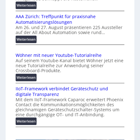
s
e
:
Weiterlesen
a
n
K
l
AAA Zürich: Treffpunkt für praxisnahe
M
A
Automatisierungslösungen
U
u
Am 26. und 27. August präsentieren 225 Aussteller
i
auf der All About Automation sowie rund…
t
n
o
d
:
Weiterlesen
e
A
m
r
A
a
Wöhner mit neuer Youtube-Tutorialreihe
K
A
t
Auf seinem Youtube-Kanal bietet Wöhner jetzt eine
o
Z
i
neue Tutorialreihe zur Anwendung seiner
s
ü
o
Crossboard-Produkte.
t
r
n
:
Weiterlesen
e
i
.
W
n
c
O
IIoT-Framework verbindet Geräteschutz und
ö
f
h
r
digitale Transparenz
h
a
:
g
Mit dem IIoT-Framework Caparoc erweitert Phoenix
n
l
T
w
Contact die Kommunikationsmöglichkeiten des
e
l
r
gleichnamigen Geräteschutzschalter-Systems um
ä
r
e
e
eine durchgängige OT- und IT-Anbindung.
c
m
f
:
Weiterlesen
h
i
f
I
s
t
p
I
n
t
u
o
e
w