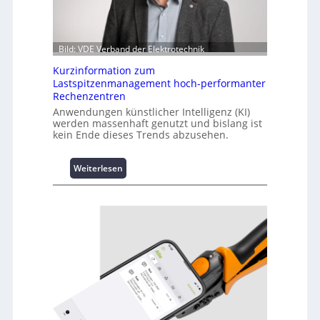
Bild: VDE Verband der Elektrotechnik
Kurzinformation zum
Lastspitzenmanagement hoch-performanter
Rechenzentren
Anwendungen künstlicher Intelligenz (KI)
werden massenhaft genutzt und bislang ist
kein Ende dieses Trends abzusehen.
:
Weiterlesen
K
u
r
z
i
n
f
o
r
m
a