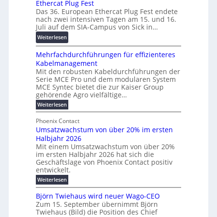
Ethercat Plug Fest
i
7
r
n
Das 36. European Ethercat Plug Fest endete
t
w
e
g
nach zwei intensiven Tagen am 15. und 16.
e
i
n
s
Juli auf dem SIA-Campus von Sick in…
r
r
z
f
:
Weiterlesen
e
d
ö
R
n
z
r
Mehrfachdurchführungen für effizienteres
e
t
u
d
Kabelmanagement
k
w
m
e
Mit den robusten Kabeldurchführungen der
o
i
E
r
Serie MCE Pro und dem modularen System
r
c
n
MCE Syntec bietet die zur Kaiser Group
u
d
k
e
gehörende Agro vielfältige…
n
b
e
r
:
g
Weiterlesen
e
l
g
M
b
t
t
e
y
Phoenix Contact
r
e
h
e
H
Umsatzwachstum von über 20% im ersten
a
r
i
N
u
Halbjahr 2026
f
u
l
H
b
a
Mit einem Umsatzwachstum von über 20%
c
i
-
c
f
im ersten Halbjahr 2026 hat sich die
h
h
g
S
Geschäftslage von Phoenix Contact positiv
ü
d
t
u
i
entwickelt.
r
u
m
n
c
r
m
:
Weiterlesen
e
g
c
h
U
o
h
h
m
b
e
Björn Twiehaus wird neuer Wago-CEO
d
f
s
r
e
Zum 15. September übernimmt Björn
r
e
ü
a
T
Twiehaus (Bild) die Position des Chief
i
u
h
t
r