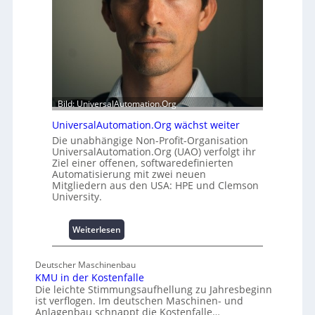
a
l
t
e
t
m
A
i
u
t
s
2
b
0
a
u
Bild: UniversalAutomation.Org
u
n
UniversalAutomation.Org wächst weiter
h
d
e
4
Die unabhängige Non-Profit-Organisation
UniversalAutomation.Org (UAO) verfolgt ihr
m
0
Ziel einer offenen, softwaredefinierten
m
A
Automatisierung mit zwei neuen
n
Mitgliedern aus den USA: HPE und Clemson
i
University.
s
s
:
Weiterlesen
e
U
s
n
c
Deutscher Maschinenbau
i
h
KMU in der Kostenfalle
v
a
Die leichte Stimmungsaufhellung zu Jahresbeginn
e
f
ist verflogen. Im deutschen Maschinen- und
r
Anlagenbau schnappt die Kostenfalle…
f