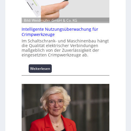
t
i
o
Bild: Weidmüller GmbH & Co. KG
n
z
Intelligente Nutzungsüberwachung für
u
Crimpwerkzeuge
m
Im Schaltschrank- und Maschinenbau hängt
L
die Qualität elektrischer Verbindungen
a
maßgeblich von der Zuverlässigkeit der
s
eingesetzten Crimpwerkzeuge ab.
t
s
:
Weiterlesen
p
I
i
n
t
t
z
e
e
l
n
l
m
i
a
g
n
e
a
n
g
t