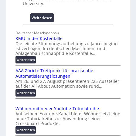
i
University.
s
s
:
Weiterlesen
e
U
s
n
c
Deutscher Maschinenbau
i
h
KMU in der Kostenfalle
v
a
Die leichte Stimmungsaufhellung zu Jahresbeginn
e
ist verflogen. Im deutschen Maschinen- und
f
r
Anlagenbau schnappt die Kostenfalle…
f
s
:
Weiterlesen
e
a
K
n
l
AAA Zürich: Treffpunkt für praxisnahe
M
A
Automatisierungslösungen
U
u
Am 26. und 27. August präsentieren 225 Aussteller
i
auf der All About Automation sowie rund…
t
n
o
d
:
Weiterlesen
e
A
m
r
A
a
Wöhner mit neuer Youtube-Tutorialreihe
K
A
t
Auf seinem Youtube-Kanal bietet Wöhner jetzt eine
o
Z
i
neue Tutorialreihe zur Anwendung seiner
s
ü
o
Crossboard-Produkte.
t
r
n
:
Weiterlesen
e
i
.
W
n