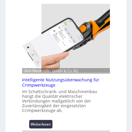
r
z
i
n
f
o
r
m
a
t
i
o
Bild: Weidmüller GmbH & Co. KG
n
z
Intelligente Nutzungsüberwachung für
u
Crimpwerkzeuge
m
Im Schaltschrank- und Maschinenbau
L
hängt die Qualität elektrischer
a
Verbindungen maßgeblich von der
Zuverlässigkeit der eingesetzten
s
Crimpwerkzeuge ab.
t
s
p
:
Weiterlesen
i
I