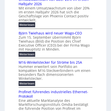
i
N
u
Halbjahr 2026
f
u
l
H
b
a
Mit einem Umsatzwachstum von über 20%
c
i
-
c
f
im ersten Halbjahr 2026 hat sich die
h
h
g
S
Geschäftslage von Phoenix Contact positiv
ü
d
t
u
i
entwickelt.
r
u
m
n
c
r
m
:
Weiterlesen
e
g
c
h
U
o
h
h
m
b
e
Björn Twiehaus wird neuer Wago-CEO
d
f
s
r
e
Zum 15. September übernimmt Björn
r
e
ü
a
T
Twiehaus (Bild) die Position des Chief
i
u
h
t
r
e
Executive Officer (CEO) bei der Firma Wago
r
z
m
n
n
u
m
mit Hauptsitz in Minden.
w
2
g
e
n
a
p
:
Weiterlesen
0
s
g
E
c
B
o
2
e
l
h
n
j
u
M16-Winkelstecker für Ströme bis 25A
n
s
6
a
ö
e
f
t
Hummer erweitert sein Portfolio an
n
E
r
s
r
ü
u
kompakten M16-Steckverbindern um einen
d
n
u
t
r
m
g
besonders flach dimensionierten
T
w
e
v
r
s
i
Winkelstecker.
w
ff
e
o
o
c
i
e
i
:
Weiterlesen
n
n
e
p
h
z
M
l
ü
h
i
e
i
1
a
b
ö
Profinet führendes industrielles Ethernet-
a
g
e
6
e
a
l
u
s
Protokoll
n
-
r
e
n
s
t
Eine aktuelle Marktanalyse des
u
t
W
2
r
w
E
l
Marktforschungsinstituts Omdia bestätigt
e
i
0
n
i
B
r
n
%
t
die führende Position von Profinet im
e
g
r
e
k
ü