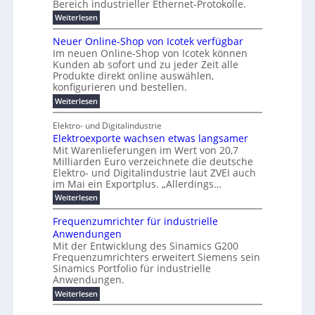
i
Bereich industrieller Ethernet-Protokolle.
h
i
d
e
s
e
m
r
n
e
:
s
Weiterlesen
K
l
n
e
e
o
P
r
a
s
t
r
u
r
k
b
t
Neuer Online-Shop von Icotek verfügbar
s
c
e
e
o
e
e
t
r
Im neuen Online-Shop von Icotek können
a
r
n
f
l
c
e
Kunden ab sofort und zu jeder Zeit alle
a
W
i
t
m
k
n
a
Produkte direkt online auswählen,
t
n
a
e
H
P
g
konfigurieren und bestellen.
e
n
r
i
a
l
o
t
a
f
l
:
Weiterlesen
e
-
u
f
g
ü
b
N
C
ü
g
e
r
j
e
E
Elektro- und Digitalindustrie
h
m
S
a
u
F
O
r
Elektroexporte wachsen etwas langsamer
e
t
h
e
e
e
n
r
r
Mit Warenlieferungen im Wert von 20,7
r
n
s
t
ö
2
O
Milliarden Euro verzeichnete die deutsche
d
m
0
t
n
Elektro- und Digitalindustrie laut ZVEI auch
e
e
2
l
im Mai ein Exportplus. „Allerdings…
s
b
6
i
i
i
:
Weiterlesen
n
n
s
E
e
d
2
l
-
Frequenzumrichter für industrielle
u
5
e
S
Anwendungen
s
A
k
h
t
Mit der Entwicklung des Sinamics G200
t
o
r
Frequenzumrichters erweitert Siemens sein
r
p
i
o
Sinamics Portfolio für industrielle
v
e
e
o
Anwendungen.
l
x
n
l
:
Weiterlesen
p
I
e
F
o
c
s
r
r