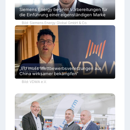
w
e
Siemens Energy beginnt Vorbereitungen für
n
die Einführung einer eigenständigen Marke
d
u
Bild: Siemens Energy Global GmbH & Co.
n
g
e
n
„EU muss Wettbewerbsverletzungen aus
China wirksamer bekämpfen“
Bild: VDMA e.V.