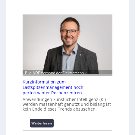
Bild: VDE Verband der Elektrotechnik
Kurzinformation zum
Lastspitzenmanagement hoch-
performanter Rechenzentren
Anwendungen künstlicher Intelligenz (KI)
werden massenhaft genutzt und bislang ist
kein Ende dieses Trends abzusehen.
:
Weiterlesen
K
u