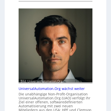
c
u
h
f
e
f
r
e
h
r
e
m
i
o
t
d
s
u
t
l
a
e
t
m
t
i
A
t
u
2
s
0
b
u
a
Bild: UniversalAutomation.Org
n
u
UniversalAutomation.Org wächst weiter
d
h
Die unabhängige Non-Profit-Organisation
4
e
UniversalAutomation.Org (UAO) verfolgt ihr
0
m
Ziel einer offenen, softwaredefinierten
A
m
Automatisierung mit zwei neuen
n
Mitgliedern aus den USA: HPE und Clemson