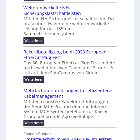
V
a
a
Weiterentwickelte NH-
o
u
l
Sicherungslastschaltleisten
l
:
e
Mit den NH-Sicherungslastschaltleisten Fv+
t
F
T
präsentiert Hager eine weiterentwickelte
a
o
r
Lösung für das 185mm-
-
r
a
Sammelschienensystem.
X
s
n
:
Weiterlesen
2
c
s
W
0
h
p
Rekordbeteiligung beim 2026 European
e
2
u
a
Ethercat Plug Fest
i
7
n
r
Das 36. European Ethercat Plug Fest endete
t
w
g
e
nach zwei intensiven Tagen am 15. und 16.
e
i
s
Juli auf dem SIA-Campus von Sick in…
n
r
r
f
z
:
Weiterlesen
e
d
ö
R
n
z
r
Mehrfachdurchführungen für effizienteres
e
t
u
d
Kabelmanagement
k
w
m
e
Mit den robusten Kabeldurchführungen
o
i
E
r
der Serie MCE Pro und dem modularen
r
c
n
System MCE Syntec bietet die zur Kaiser
u
d
k
e
Group gehörende Agro vielfältige…
n
b
e
r
:
g
Weiterlesen
e
l
g
M
b
t
t
e
y
Phoenix Contact
r
e
h
e
H
Umsatzwachstum von über 20% im ersten
a
r