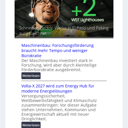
e
i
r
A
n
i
u
d
a
t
e
l
o
t
r
m
Schneider-Electric-Werke in El Paso und Peking
G
e
a
ausgezeichnet
e
i
t
r
h
i
Maschinenbau: Forschungsförderung
ä
e
s
braucht mehr Tempo und weniger
t
i
Bürokratie
e
e
Der Maschinenbau investiert stark in
s
r
Forschung, wird aber durch kleinteilige
c
u
Förderbürokratie ausgebremst.
h
n
:
Weiterlesen
u
g
M
t
s
Volta-X 2027 wird zum Energy Hub für
a
z
l
moderne Energielösungen
s
u
ö
Versorgungssicherheit,
c
n
s
Wettbewerbsfähigkeit und Klimaschutz
h
d
u
zusammenbringen: Vor dieser Aufgabe
i
d
n
stehen Unternehmen, Kommunen und
n
i
Energiewirtschaft aktuell mit neuer
g
e
g
Dringlichkeit.
e
n
i
n
:
Weiterlesen
b
t