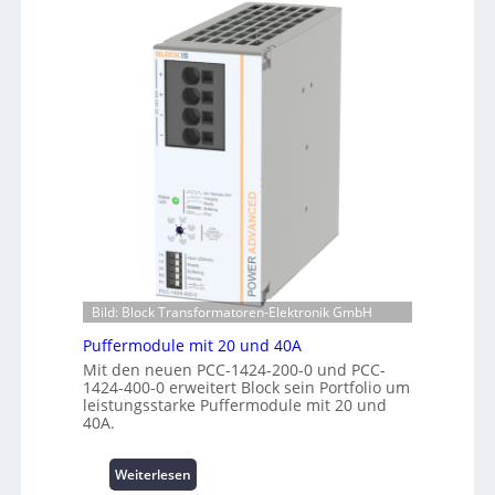
d
r
a
e
m
c
n
a
h
e
n
u
r
t
n
g
e
g
i
r
f
e
R
ü
:
e
r
I
c
C
n
h
r
v
e
i
e
n
m
s
z
p
t
e
Bild: Block Transformatoren-Elektronik GmbH
w
i
n
e
Puffermodule mit 20 und 40A
t
t
r
Mit den neuen PCC-1424-200-0 und PCC-
i
r
k
1424-400-0 erweitert Block sein Portfolio um
o
e
z
leistungsstarke Puffermodule mit 20 und
n
n
e
40A.
s
u
s
g
:
Weiterlesen
i
e
P