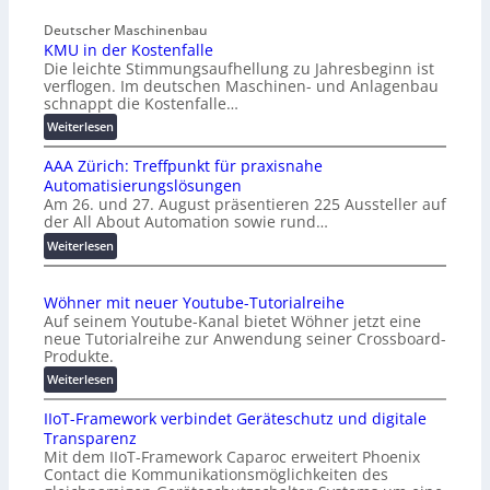
Deutscher Maschinenbau
KMU in der Kostenfalle
Die leichte Stimmungsaufhellung zu Jahresbeginn ist
verflogen. Im deutschen Maschinen- und Anlagenbau
schnappt die Kostenfalle…
:
Weiterlesen
K
AAA Zürich: Treffpunkt für praxisnahe
M
Automatisierungslösungen
U
Am 26. und 27. August präsentieren 225 Aussteller auf
i
der All About Automation sowie rund…
n
d
:
Weiterlesen
e
A
r
A
Wöhner mit neuer Youtube-Tutorialreihe
K
A
Auf seinem Youtube-Kanal bietet Wöhner jetzt eine
o
Z
neue Tutorialreihe zur Anwendung seiner Crossboard-
s
ü
Produkte.
t
r
:
Weiterlesen
e
i
W
n
c
IIoT-Framework verbindet Geräteschutz und digitale
ö
f
h
Transparenz
h
a
:
Mit dem IIoT-Framework Caparoc erweitert Phoenix
n
l
T
Contact die Kommunikationsmöglichkeiten des
e
l
r