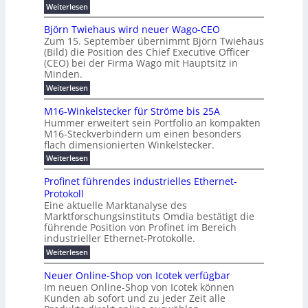
n
c
r
m
:
Weiterlesen
m
g
c
h
U
o
e
h
m
b
e
Björn Twiehaus wird neuer Wago-CEO
d
f
h
s
e
Zum 15. September übernimmt Björn Twiehaus
r
e
ü
a
r
(Bild) die Position des Chief Executive Officer
i
u
h
t
r
T
(CEO) bei der Firma Wago mit Hauptsitz in
r
z
m
n
n
e
u
Minden.
w
2
g
e
n
a
m
:
Weiterlesen
0
s
g
E
c
p
B
2
e
l
h
n
j
o
M16-Winkelstecker für Ströme bis 25A
n
s
6
a
ö
e
f
u
t
Hummer erweitert sein Portfolio an kompakten
E
r
s
r
ü
u
M16-Steckverbindern um einen besonders
n
n
u
t
r
m
g
flach dimensionierten Winkelstecker.
T
d
e
v
r
s
i
w
:
w
Weiterlesen
ff
o
o
c
i
e
M
i
n
e
e
p
h
1
z
l
ü
Profinet führendes industrielles Ethernet-
n
h
6
e
i
a
b
ö
Protokoll
a
i
-
e
e
a
l
u
s
Eine aktuelle Marktanalyse des
W
n
g
r
n
s
t
Marktforschungsinstituts Omdia bestätigt die
i
u
t
2
e
w
E
n
l
führende Position von Profinet im Bereich
e
0
n
i
r
k
r
%
t
industrieller Ethernet-Protokolle.
e
g
r
e
B
e
i
h
i
d
:
Weiterlesen
e
l
s
m
ü
n
P
e
s
s
K
n
e
r
e
r
t
Neuer Online-Shop von Icotek verfügbar
r
a
t
r
u
o
o
e
b
s
Im neuen Online-Shop von Icotek können
c
e
e
f
c
e
k
t
Kunden ab sofort und zu jeder Zeit alle
a
r
i
n
k
l
e
r