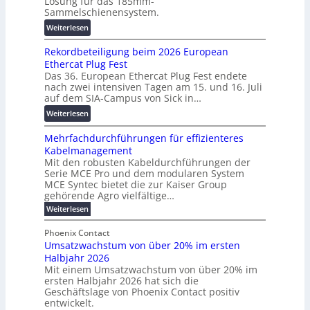
Lösung für das 185mm-
-
r
o
Sammelschienensystem.
X
a
r
:
Weiterlesen
2
n
s
W
0
s
c
Rekordbeteiligung beim 2026 European
e
2
p
h
Ethercat Plug Fest
i
7
a
u
Das 36. European Ethercat Plug Fest endete
t
w
r
n
nach zwei intensiven Tagen am 15. und 16. Juli
e
i
e
g
auf dem SIA-Campus von Sick in…
r
r
n
s
:
Weiterlesen
e
d
z
f
R
n
z
ö
Mehrfachdurchführungen für effizienteres
e
t
u
r
Kabelmanagement
k
w
m
d
Mit den robusten Kabeldurchführungen der
o
i
E
e
Serie MCE Pro und dem modularen System
r
c
n
r
MCE Syntec bietet die zur Kaiser Group
d
k
e
gehörende Agro vielfältige…
u
b
e
r
n
:
Weiterlesen
e
l
g
M
g
t
t
e
y
b
Phoenix Contact
e
h
e
H
Umsatzwachstum von über 20% im ersten
r
r
i
N
u
Halbjahr 2026
f
a
l
H
b
a
Mit einem Umsatzwachstum von über 20% im
u
i
-
c
f
ersten Halbjahr 2026 hat sich die
c
h
g
S
Geschäftslage von Phoenix Contact positiv
ü
h
d
u
i
entwickelt.
r
u
t