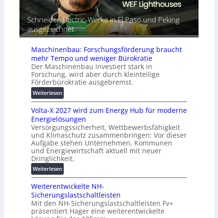
t
r
m
G
e
a
Schneider-Electric-Werke in El Paso und Peking
e
i
t
ausgezeichnet
r
h
i
ä
e
s
t
Maschinenbau: Forschungsförderung braucht
i
e
mehr Tempo und weniger Bürokratie
e
s
Der Maschinenbau investiert stark in
r
c
Forschung, wird aber durch kleinteilige
u
h
Förderbürokratie ausgebremst.
n
u
:
Weiterlesen
g
t
M
s
z
Volta-X 2027 wird zum Energy Hub für moderne
a
l
u
Energielösungen
s
ö
n
Versorgungssicherheit, Wettbewerbsfähigkeit
c
s
d
und Klimaschutz zusammenbringen: Vor dieser
h
u
Aufgabe stehen Unternehmen, Kommunen
d
i
n
und Energiewirtschaft aktuell mit neuer
i
n
g
Dringlichkeit.
g
e
e
:
i
Weiterlesen
n
n
V
t
b
Weiterentwickelte NH-
o
a
a
Sicherungslastschaltleisten
l
l
u
Mit den NH-Sicherungslastschaltleisten Fv+
t
e
:
präsentiert Hager eine weiterentwickelte
a
T
F