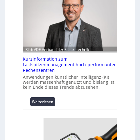
Bild: VDE Verband der Elektrotechnik
Kurzinformation zum
Lastspitzenmanagement hoch-performanter
Rechenzentren
Anwendungen künstlicher Intelligenz (KI)
werden massenhaft genutzt und bislang ist
kein Ende dieses Trends abzusehen.
:
Weiterlesen
K
u
r
z
i
n