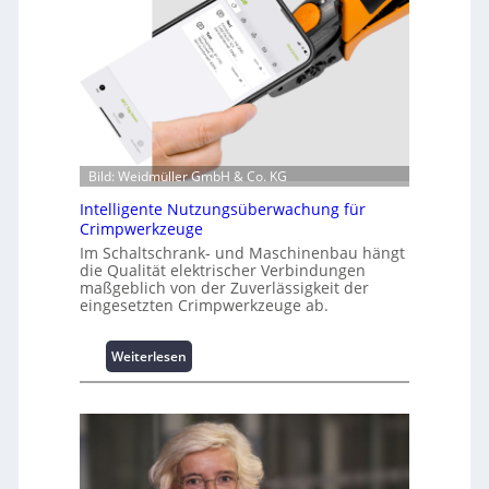
f
o
r
m
a
t
i
o
Bild: Weidmüller GmbH & Co. KG
n
z
Intelligente Nutzungsüberwachung für
u
Crimpwerkzeuge
m
Im Schaltschrank- und Maschinenbau hängt
L
die Qualität elektrischer Verbindungen
a
maßgeblich von der Zuverlässigkeit der
s
eingesetzten Crimpwerkzeuge ab.
t
s
:
Weiterlesen
p
I
i
n
t
t
z
e
e
l
n
l
m