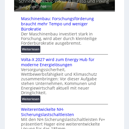
Schneider-Electric-Werke in El Paso und Peking
G
e
a
ausgezeichnet
e
i
t
r
h
i
ä
e
Maschinenbau: Forschungsförderung
s
t
braucht mehr Tempo und weniger
i
e
Bürokratie
e
s
Der Maschinenbau investiert stark in
r
c
Forschung, wird aber durch kleinteilige
u
Förderbürokratie ausgebremst.
h
n
u
:
Weiterlesen
g
t
M
s
z
Volta-X 2027 wird zum Energy Hub für
a
l
u
moderne Energielösungen
s
ö
n
Versorgungssicherheit,
c
s
Wettbewerbsfähigkeit und Klimaschutz
d
h
u
zusammenbringen: Vor dieser Aufgabe
d
i
n
stehen Unternehmen, Kommunen und
i
n
g
Energiewirtschaft aktuell mit neuer
g
e
e
Dringlichkeit.
i
n
n
:
Weiterlesen
t
b
V
a
a
Weiterentwickelte NH-
o
l
u
Sicherungslastschaltleisten
l
e
:
Mit den NH-Sicherungslastschaltleisten Fv+
t
T
F
präsentiert Hager eine weiterentwickelte
a
r
o
Lösung für das 185mm-