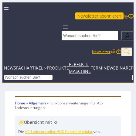
LinkedIn
YouTube
Newsletter abonnieren
Search
LinkedIn
YouTub
Newsletter
PERFEKTE
NEWS
FACHARTIKEL
PRODUKTE
TERMINE
WEBINARE
P
MASCHINE
Search
Home
»
Allgemein
»
Funktionserweiterungen für AC-
Ladesteuerungen
Übersicht mit KI
Die
AC-Ladecontroller HUX Control Modular
von