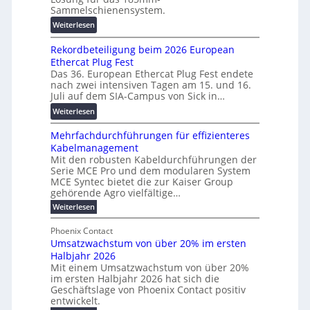
-
a
r
Sammelschienensystem.
X
n
s
:
Weiterlesen
2
s
c
W
0
p
h
Rekordbeteiligung beim 2026 European
e
2
a
u
Ethercat Plug Fest
i
7
r
n
Das 36. European Ethercat Plug Fest endete
t
w
e
g
nach zwei intensiven Tagen am 15. und 16.
e
i
n
s
Juli auf dem SIA-Campus von Sick in…
r
r
z
f
:
Weiterlesen
e
d
ö
R
n
z
r
Mehrfachdurchführungen für effizienteres
e
t
u
d
Kabelmanagement
k
w
m
e
Mit den robusten Kabeldurchführungen der
o
i
E
r
Serie MCE Pro und dem modularen System
r
c
n
MCE Syntec bietet die zur Kaiser Group
u
d
k
e
gehörende Agro vielfältige…
n
b
e
r
:
g
Weiterlesen
e
l
g
M
b
t
t
e
y
Phoenix Contact
r
e
h
e
H
Umsatzwachstum von über 20% im ersten
a
r
i
N
u
Halbjahr 2026
f
u
l
H
b
a
Mit einem Umsatzwachstum von über 20%
c
i
-
c
f
im ersten Halbjahr 2026 hat sich die
h
h
g
S
Geschäftslage von Phoenix Contact positiv
ü
d
t
u
i
entwickelt.
r
u
m
n