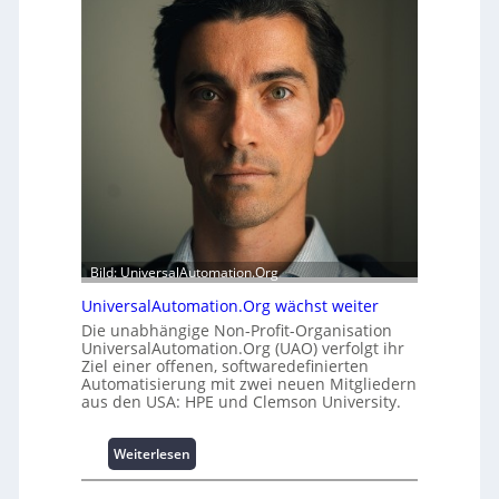
e
r
i
m
t
o
s
d
t
u
a
l
t
e
t
m
A
i
u
t
s
2
b
0
a
u
Bild: UniversalAutomation.Org
u
n
h
d
UniversalAutomation.Org wächst weiter
e
4
Die unabhängige Non-Profit-Organisation
m
0
UniversalAutomation.Org (UAO) verfolgt ihr
m
Ziel einer offenen, softwaredefinierten
A
Automatisierung mit zwei neuen Mitgliedern
n
aus den USA: HPE und Clemson University.
i
s
s
:
Weiterlesen
e
U
s
n