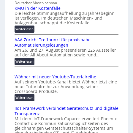
Deutscher Maschinenbau
c
i
KMU in der Kostenfalle
h
v
Die leichte Stimmungsaufhellung zu Jahresbeginn
a
e
ist verflogen. Im deutschen Maschinen- und
f
r
Anlagenbau schnappt die Kostenfalle…
f
s
:
Weiterlesen
e
a
K
n
l
AAA Zürich: Treffpunkt für praxisnahe
M
A
Automatisierungslösungen
U
u
Am 26. und 27. August präsentieren 225 Aussteller
i
auf der All About Automation sowie rund…
t
n
o
d
:
Weiterlesen
e
A
m
r
A
a
Wöhner mit neuer Youtube-Tutorialreihe
K
A
t
Auf seinem Youtube-Kanal bietet Wöhner jetzt eine
o
Z
i
neue Tutorialreihe zur Anwendung seiner
s
ü
o
Crossboard-Produkte.
t
r
n
:
Weiterlesen
e
i
.
W
n
c
O
IIoT-Framework verbindet Geräteschutz und digitale
ö
f
h
r
Transparenz
h
a
:
g
Mit dem IIoT-Framework Caparoc erweitert Phoenix
n
l
T
w
Contact die Kommunikationsmöglichkeiten des
e
l
r
gleichnamigen Geräteschutzschalter-Systems um
ä
r
e
e
eine durchgängige OT- und IT-Anbindung.