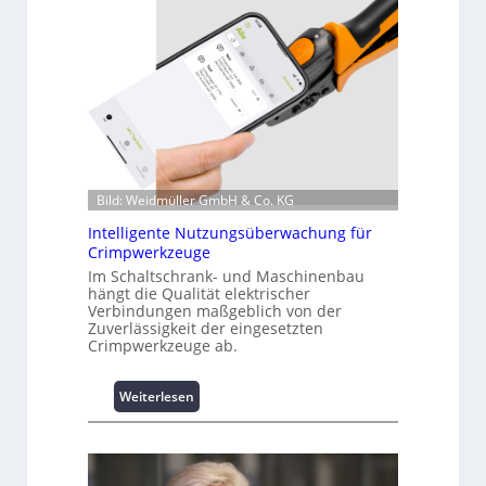
i
n
f
o
r
m
a
t
i
o
Bild: Weidmüller GmbH & Co. KG
n
Intelligente Nutzungsüberwachung für
z
Crimpwerkzeuge
u
Im Schaltschrank- und Maschinenbau
m
hängt die Qualität elektrischer
L
Verbindungen maßgeblich von der
a
Zuverlässigkeit der eingesetzten
s
Crimpwerkzeuge ab.
t
s
:
Weiterlesen
p
I
i
n
t
t
z
e
e