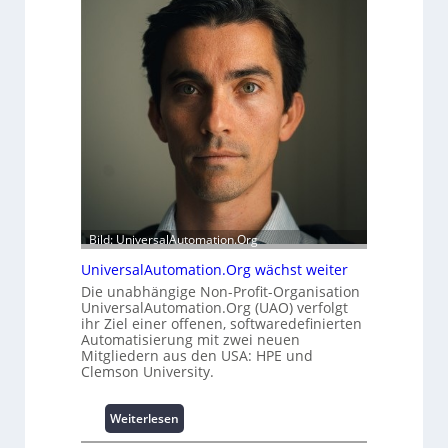
h
r
e
m
i
o
t
d
s
u
t
l
a
e
t
m
t
i
A
t
u
2
s
0
Bild: UniversalAutomation.Org
b
u
a
n
UniversalAutomation.Org wächst weiter
u
d
Die unabhängige Non-Profit-Organisation
h
4
UniversalAutomation.Org (UAO) verfolgt
e
ihr Ziel einer offenen, softwaredefinierten
0
m
Automatisierung mit zwei neuen
A
Mitgliedern aus den USA: HPE und
m
Clemson University.
n
i
s
:
Weiterlesen
s
U