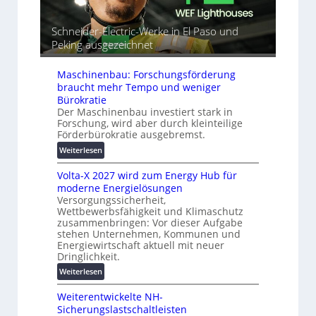
t
d
l
o
e
r
m
Schneider-Electric-Werke in El Paso und
t
e
a
Peking ausgezeichnet
G
i
t
e
h
i
r
Maschinenbau: Forschungsförderung
e
s
ä
braucht mehr Tempo und weniger
i
t
Bürokratie
e
e
Der Maschinenbau investiert stark in
r
s
Forschung, wird aber durch kleinteilige
u
Förderbürokratie ausgebremst.
c
n
h
:
Weiterlesen
g
u
M
s
t
Volta-X 2027 wird zum Energy Hub für
a
l
z
moderne Energielösungen
s
ö
u
Versorgungssicherheit,
c
s
Wettbewerbsfähigkeit und Klimaschutz
n
h
u
zusammenbringen: Vor dieser Aufgabe
d
i
n
stehen Unternehmen, Kommunen und
d
n
g
Energiewirtschaft aktuell mit neuer
i
e
e
Dringlichkeit.
g
n
n
:
Weiterlesen
i
b
V
t
a
Weiterentwickelte NH-
o
a
u
Sicherungslastschaltleisten
l
l
: