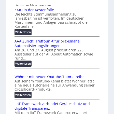
e
n
Deutscher Maschinenbau
s
i
KMU in der Kostenfalle
c
v
Die leichte Stimmungsaufhellung zu
h
e
Jahresbeginn ist verflogen. Im deutschen
a
r
Maschinen- und Anlagenbau schnappt die
f
Kostenfalle…
s
f
a
:
Weiterlesen
e
l
K
n
A
AAA Zürich: Treffpunkt für praxisnahe
M
Automatisierungslösungen
u
U
Am 26. und 27. August präsentieren 225
i
t
Aussteller auf der All About Automation sowie
n
o
rund…
d
m
:
Weiterlesen
e
a
A
r
t
A
K
i
Wöhner mit neuer Youtube-Tutorialreihe
A
o
o
Auf seinem Youtube-Kanal bietet Wöhner jetzt
Z
s
n
eine neue Tutorialreihe zur Anwendung seiner
ü
t
Crossboard-Produkte.
.
r
e
O
:
Weiterlesen
i
n
r
W
c
f
g
IIoT-Framework verbindet Geräteschutz und
ö
h
a
digitale Transparenz
w
h
:
l
Mit dem IIoT-Framework Caparoc erweitert
n
ä
T