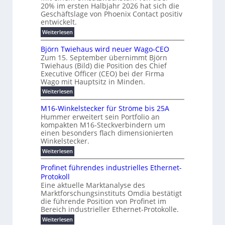
i
c
S
20% im ersten Halbjahr 2026 hat sich die
ü
t
h
g
i
Geschäftslage von Phoenix Contact positiv
r
d
m
u
entwickelt.
c
m
u
e
n
h
r
:
Weiterlesen
o
h
g
c
U
e
d
h
r
m
b
Björn Twiehaus wird neuer Wago-CEO
r
e
f
s
T
e
Zum 15. September übernimmt Björn
u
ü
r
a
e
Twiehaus (Bild) die Position des Chief
i
h
n
t
n
m
Executive Officer (CEO) bei der Firma
r
z
m
g
e
u
Wago mit Hauptsitz in Minden.
w
p
2
s
E
n
a
o
:
Weiterlesen
0
l
g
c
n
B
u
2
e
h
a
e
j
M16-Winkelstecker für Ströme bis 25A
n
n
s
6
s
ö
r
f
t
Hummer erweitert sein Portfolio an
d
E
r
t
ü
g
u
kompakten M16-Steckverbindern um
n
w
u
r
s
m
i
einen besonders flach dimensionierten
T
e
e
v
r
c
Winkelstecker.
w
e
ff
o
n
o
i
h
l
i
:
Weiterlesen
n
i
e
p
a
z
M
ü
ö
h
g
e
i
1
b
l
Profinet führendes industrielles Ethernet-
s
a
e
6
e
e
a
t
u
Protokoll
u
n
-
r
r
n
s
l
Eine aktuelle Marktanalyse des
t
W
n
2
w
B
E
Marktforschungsinstituts Omdia bestätigt
e
i
e
0
g
i
ü
r
n
%
t
die führende Position von Profinet im
i
r
e
e
k
i
r
Bereich industrieller Ethernet-Protokolle.
h
d
s
n
s
e
m
o
n
e
:
Weiterlesen
t
K
l
e
e