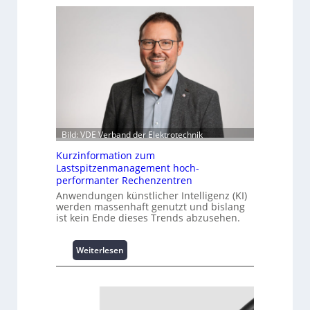
Bild: VDE Verband der Elektrotechnik
Kurzinformation zum
Lastspitzenmanagement hoch-
performanter Rechenzentren
Anwendungen künstlicher Intelligenz (KI)
werden massenhaft genutzt und bislang
ist kein Ende dieses Trends abzusehen.
:
Weiterlesen
K
u
r
z