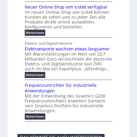
k
P
r
a
s
r
e
u
r
b
t
r
Neuer Online-Shop von Icotek verfügbar
s
c
n
e
o
e
e
t
Im neuen Online-Shop von Icotek können
a
a
r
f
l
c
e
Kunden ab sofort und zu jeder Zeit alle
W
t
i
t
m
k
n
a
Produkte direkt online auswählen,
n
i
a
e
H
P
g
konfigurieren und bestellen.
e
n
r
a
e
l
o
t
a
f
l
:
Weiterlesen
-
u
f
g
ü
b
N
C
ü
g
e
r
j
e
E
Elektro- und Digitalindustrie
h
m
S
a
u
F
O
r
Elektroexporte wachsen etwas langsamer
e
t
h
e
e
e
n
r
r
Mit Warenlieferungen im Wert von 20,7
r
n
s
t
ö
2
O
Milliarden Euro verzeichnete die deutsche
d
m
0
t
n
Elektro- und Digitalindustrie laut ZVEI
e
e
2
l
auch im Mai ein Exportplus. „Allerdings…
s
b
6
i
i
i
:
Weiterlesen
n
n
s
E
e
d
2
l
-
Frequenzumrichter für industrielle
u
5
e
S
Anwendungen
s
A
k
h
t
Mit der Entwicklung des Sinamics G200
t
o
r
Frequenzumrichters erweitert Siemens
r
p
i
o
sein Sinamics Portfolio für industrielle
v
e
e
o
Anwendungen.
l
x
n
l
:
Weiterlesen
p
I
e
F
o
c
s
r
r
o
E
e
t
t
t
q
e
e