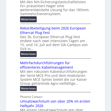
Mit den NH-Sicherungslastschaltleisten
t
e
F
Fv+ präsentiert Hager eine
a
T
o
weiterentwickelte Lösung für das 185mm-
-
r
r
Sammelschienensystem.
X
a
s
:
Weiterlesen
2
n
c
W
0
s
h
Rekordbeteiligung beim 2026 European
e
2
p
u
Ethercat Plug Fest
i
7
a
n
Das 36. European Ethercat Plug Fest
t
w
r
g
endete nach zwei intensiven Tagen am
e
i
e
s
15. und 16. Juli auf dem SIA-Campus von
r
r
n
Sick in…
f
e
d
z
ö
:
Weiterlesen
n
z
r
R
t
u
d
Mehrfachdurchführungen für
e
w
m
e
effizienteres Kabelmanagement
k
i
E
r
Mit den robusten Kabeldurchführungen
o
c
n
der Serie MCE Pro und dem modularen
u
r
k
e
System MCE Syntec bietet die zur Kaiser
n
d
e
r
Group gehörende Agro vielfältige…
g
b
l
g
:
Weiterlesen
b
e
t
y
M
r
t
e
e
H
Phoenix Contact
a
e
h
N
u
Umsatzwachstum von über 20% im ersten
r
u
i
H
b
Halbjahr 2026
f
c
l
-
a
f
Mit einem Umsatzwachstum von über
h