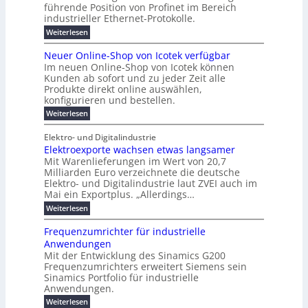
w
E
n
l
führende Position von Profinet im Bereich
e
0
n
i
r
k
r
%
t
industrieller Ethernet-Protokolle.
e
g
r
e
B
e
i
h
i
d
:
Weiterlesen
e
l
s
m
ü
n
P
e
s
s
K
n
e
r
e
r
t
Neuer Online-Shop von Icotek verfügbar
r
a
t
r
u
o
o
e
b
s
Im neuen Online-Shop von Icotek können
c
e
e
f
c
e
k
t
Kunden ab sofort und zu jeder Zeit alle
a
r
i
n
k
l
e
r
Produkte direkt online auswählen,
W
n
t
e
m
n
a
konfigurieren und bestellen.
a
e
r
a
H
P
g
t
f
t
n
:
a
Weiterlesen
l
o
f
ü
a
N
l
i
-
ü
u
r
g
e
b
e
Elektro- und Digitalindustrie
C
h
S
g
e
u
j
E
r
Elektroexporte wachsen etwas langsamer
t
m
e
a
F
O
e
r
Mit Warenlieferungen im Wert von 20,7
e
r
h
e
n
ö
n
O
r
Milliarden Euro verzeichnete die deutsche
d
s
m
t
n
2
Elektro- und Digitalindustrie laut ZVEI auch im
e
e
l
0
t
Mai ein Exportplus. „Allerdings…
s
b
i
2
i
i
:
Weiterlesen
n
6
n
s
E
e
d
2
l
-
Frequenzumrichter für industrielle
u
5
e
S
Anwendungen
s
A
k
h
t
Mit der Entwicklung des Sinamics G200
t
o
r
Frequenzumrichters erweitert Siemens sein
r
p
i
o
Sinamics Portfolio für industrielle
v
e
e
o
Anwendungen.
l
x
n
l
:
Weiterlesen
p
I