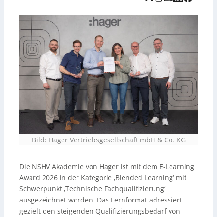
Transfer komplexer Inhalte in Handlungskompetenz. Mit
dem Angebot reagiert Hager auf Herausforderungen
wie Generationswechsel, steigende technische
Anforderungen und veränderte Lerngewohnheiten und
setzt auf flexible, skalierbare Weiterbildung entlang
realer Projektabläufe.
Bild: Hager Vertriebsgesellschaft mbH & Co. KG
Die NSHV Akademie von Hager ist mit dem E-Learning
Award 2026 in der Kategorie ‚Blended Learning‘ mit
Schwerpunkt ‚Technische Fachqualifizierung‘
ausgezeichnet worden. Das Lernformat adressiert
gezielt den steigenden Qualifizierungsbedarf von