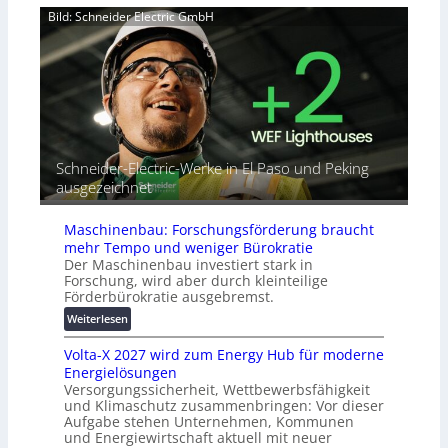
e
u
a
Bild: Schneider Electric GmbH
r
t
h
b
o
e
i
r
A
n
i
u
d
a
t
e
l
o
t
r
m
G
e
a
Schneider-Electric-Werke in El Paso und Peking
e
i
t
ausgezeichnet
r
h
i
ä
e
s
t
Maschinenbau: Forschungsförderung braucht
i
e
mehr Tempo und weniger Bürokratie
e
s
Der Maschinenbau investiert stark in
r
c
Forschung, wird aber durch kleinteilige
u
h
Förderbürokratie ausgebremst.
n
u
:
Weiterlesen
g
t
M
s
z
Volta-X 2027 wird zum Energy Hub für moderne
a
l
u
Energielösungen
s
ö
n
Versorgungssicherheit, Wettbewerbsfähigkeit
c
s
d
und Klimaschutz zusammenbringen: Vor dieser
h
u
Aufgabe stehen Unternehmen, Kommunen
d
i
n
und Energiewirtschaft aktuell mit neuer
i
n
g