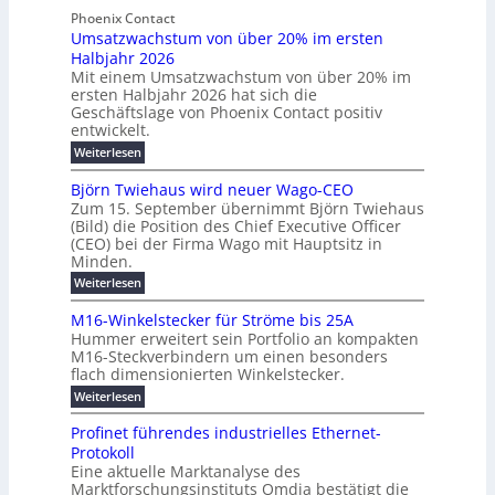
t
t
e
y
b
Phoenix Contact
e
h
e
H
Umsatzwachstum von über 20% im ersten
r
r
i
N
u
Halbjahr 2026
f
a
l
H
b
a
Mit einem Umsatzwachstum von über 20% im
u
i
-
c
f
ersten Halbjahr 2026 hat sich die
c
h
g
S
Geschäftslage von Phoenix Contact positiv
ü
h
d
u
i
entwickelt.
r
u
t
n
c
r
m
:
Weiterlesen
m
g
c
h
U
o
e
h
m
b
e
Björn Twiehaus wird neuer Wago-CEO
d
f
h
s
e
Zum 15. September übernimmt Björn Twiehaus
r
e
ü
a
r
(Bild) die Position des Chief Executive Officer
i
u
h
t
r
T
(CEO) bei der Firma Wago mit Hauptsitz in
r
z
m
n
n
e
u
Minden.
w
2
g
e
n
a
m
:
Weiterlesen
0
s
g
E
c
p
B
2
e
l
h
n
j
o
M16-Winkelstecker für Ströme bis 25A
n
s
6
a
ö
e
f
u
t
Hummer erweitert sein Portfolio an kompakten
E
r
s
r
ü
u
M16-Steckverbindern um einen besonders
n
n
u
t
r
m
g
flach dimensionierten Winkelstecker.
T
d
e
v
r
s
i
w
:
w
Weiterlesen
ff
o
o
c
i
e
M
i
n
e
e
p
h
1
z
l
ü
Profinet führendes industrielles Ethernet-
n
h
6
e
i
a
b
ö
Protokoll
a
i
-
e
e
a
l
u
s
Eine aktuelle Marktanalyse des
W
n
g
r
n
s
t
Marktforschungsinstituts Omdia bestätigt die
i
u
t
2
e