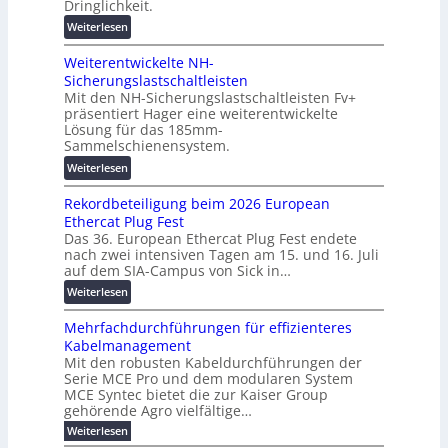
Dringlichkeit.
g
e
e
:
i
Weiterlesen
n
n
V
t
b
Weiterentwickelte NH-
o
a
a
Sicherungslastschaltleisten
l
l
u
Mit den NH-Sicherungslastschaltleisten Fv+
t
e
:
präsentiert Hager eine weiterentwickelte
a
T
F
Lösung für das 185mm-
-
r
o
Sammelschienensystem.
X
a
r
:
Weiterlesen
2
n
s
W
0
s
c
Rekordbeteiligung beim 2026 European
e
2
p
h
Ethercat Plug Fest
i
7
a
u
Das 36. European Ethercat Plug Fest endete
t
w
r
n
nach zwei intensiven Tagen am 15. und 16. Juli
e
i
e
g
auf dem SIA-Campus von Sick in…
r
r
n
s
:
Weiterlesen
e
d
z
f
R
n
z
ö
Mehrfachdurchführungen für effizienteres
e
t
u
r
Kabelmanagement
k
w
m
d
Mit den robusten Kabeldurchführungen der
o
i
E
e
Serie MCE Pro und dem modularen System
r
c
n
r
MCE Syntec bietet die zur Kaiser Group
d
k
e
gehörende Agro vielfältige…
u
b
e
r
n
:
Weiterlesen
e
l
g
M
g