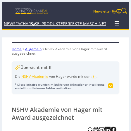
LinkedIn
YouTu
Newsletter
NEWS
FACHARTIKEL
PRODUKTE
PERFEKTE MASCHINE
TERMINE
WEB
Home
»
Allgemein
»
NSHV Akademie von Hager mit Award
ausgezeichnet
Übersicht mit KI
Die
NSHV-Akademie
von Hager wurde mit dem
E-
Learning-Award 2026
in der Kategorie „
Blended
* Diese Inhalte wurden mithilfe von Künstlicher Intelligenz
Learning
“ (Schwerpunkt technische Fachqualifizierung)
erstellt und können Fehler enthalten.
ausgezeichnet. Das Programm richtet sich an den
wachsenden Qualifizierungsbedarf von
Elektrofachplanern für
NSHV Akademie von Hager mit
Niederspannungshauptverteilungen
und kombiniert
digitale Lernmodule
mit praxisnahen Präsenzphasen.
Award ausgezeichnet
Die Jury lobte vor allem die enge Verzahnung von
Theorie und Anwendung sowie den nachhaltigen