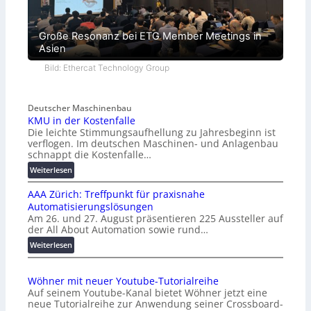
Große Resonanz bei ETG Member Meetings in
Asien
Bild: Ethercat Technology Group
Deutscher Maschinenbau
KMU in der Kostenfalle
Die leichte Stimmungsaufhellung zu Jahresbeginn ist
verflogen. Im deutschen Maschinen- und Anlagenbau
schnappt die Kostenfalle…
:
Weiterlesen
K
AAA Zürich: Treffpunkt für praxisnahe
M
Automatisierungslösungen
U
Am 26. und 27. August präsentieren 225 Aussteller auf
i
der All About Automation sowie rund…
n
d
:
Weiterlesen
e
A
r
A
Wöhner mit neuer Youtube-Tutorialreihe
K
A
Auf seinem Youtube-Kanal bietet Wöhner jetzt eine
o
Z
neue Tutorialreihe zur Anwendung seiner Crossboard-
s
ü