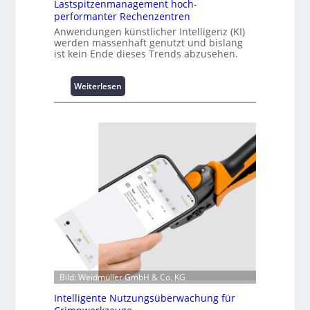
Lastspitzenmanagement hoch-
performanter Rechenzentren
Anwendungen künstlicher Intelligenz (KI)
werden massenhaft genutzt und bislang
ist kein Ende dieses Trends abzusehen.
:
Weiterlesen
K
u
r
z
i
n
f
o
r
m
a
t
i
o
Bild: Weidmüller GmbH & Co. KG
n
z
Intelligente Nutzungsüberwachung für
u