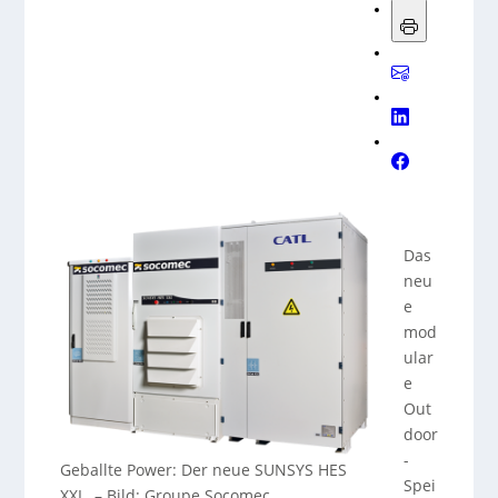
Das
neu
e
mod
ular
e
Out
door
-
Geballte Power: Der neue SUNSYS HES
Spei
XXL.
–
Bild: Groupe Socomec