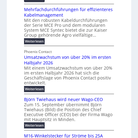
z
r
R
t
u
d
Mehrfachdurchführungen für effizienteres
e
w
m
e
Kabelmanagement
k
i
E
r
Mit den robusten Kabeldurchführungen
o
c
n
der Serie MCE Pro und dem modularen
u
r
k
e
System MCE Syntec bietet die zur Kaiser
n
d
e
r
Group gehörende Agro vielfältige…
g
b
l
g
:
Weiterlesen
b
e
t
y
M
r
t
e
e
H
Phoenix Contact
a
e
h
N
u
Umsatzwachstum von über 20% im ersten
r
u
i
H
b
Halbjahr 2026
f
c
l
-
a
f
Mit einem Umsatzwachstum von über 20%
h
i
c
S
im ersten Halbjahr 2026 hat sich die
ü
t
h
g
i
Geschäftslage von Phoenix Contact positiv
r
d
m
u
entwickelt.
c
m
u
e
n
h
r
:
Weiterlesen
o
h
g
c
U
e
d
h
r
m
b
Björn Twiehaus wird neuer Wago-CEO
r
e
f
s
T
e
Zum 15. September übernimmt Björn
u
ü
r
a
e
Twiehaus (Bild) die Position des Chief
i
h
n
t
n
m
Executive Officer (CEO) bei der Firma Wago
r
z
m
g
e
u
mit Hauptsitz in Minden.
w
p
2
s
E
n
a
o
:
Weiterlesen
0
l
g
c
n
B
u
2
e
h
a
e
j
M16-Winkelstecker für Ströme bis 25A
n
n
s
6
s
ö