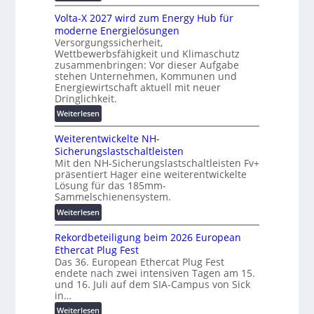
s
M
t
l
Volta-X 2027 wird zum Energy Hub für
a
z
ö
moderne Energielösungen
s
u
Versorgungssicherheit,
s
c
n
Wettbewerbsfähigkeit und Klimaschutz
u
h
d
zusammenbringen: Vor dieser Aufgabe
n
i
d
stehen Unternehmen, Kommunen und
g
n
i
Energiewirtschaft aktuell mit neuer
e
e
Dringlichkeit.
g
n
n
i
:
Weiterlesen
b
t
V
a
a
Weiterentwickelte NH-
o
u
l
Sicherungslastschaltleisten
l
:
e
Mit den NH-Sicherungslastschaltleisten Fv+
t
F
präsentiert Hager eine weiterentwickelte
T
a
o
Lösung für das 185mm-
r
-
r
Sammelschienensystem.
a
X
s
:
n
Weiterlesen
2
c
W
s
0
h
Rekordbeteiligung beim 2026 European
e
p
2
u
Ethercat Plug Fest
i
a
7
n
Das 36. European Ethercat Plug Fest
t
r
w
g
endete nach zwei intensiven Tagen am 15.
e
e
i
s
und 16. Juli auf dem SIA-Campus von Sick
r
n
r
in…
f
e
z
d
ö
:
Weiterlesen
n