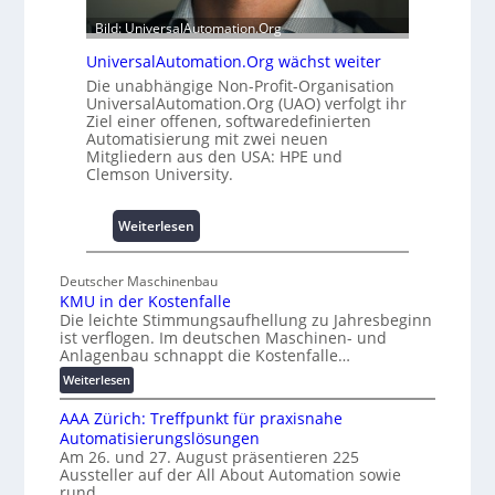
0
b
Bild: UniversalAutomation.Org
u
a
n
u
UniversalAutomation.Org wächst weiter
d
h
Die unabhängige Non-Profit-Organisation
4
e
UniversalAutomation.Org (UAO) verfolgt ihr
0
m
Ziel einer offenen, softwaredefinierten
A
Automatisierung mit zwei neuen
m
Mitgliedern aus den USA: HPE und
n
Clemson University.
i
s
s
:
Weiterlesen
e
U
s
n
Deutscher Maschinenbau
c
i
KMU in der Kostenfalle
h
v
Die leichte Stimmungsaufhellung zu Jahresbeginn
a
e
ist verflogen. Im deutschen Maschinen- und
f
r
Anlagenbau schnappt die Kostenfalle…
f
s
:
Weiterlesen
e
a
K
n
l
AAA Zürich: Treffpunkt für praxisnahe
M
A
Automatisierungslösungen
U
u
Am 26. und 27. August präsentieren 225
i
Aussteller auf der All About Automation sowie
t
n
rund…