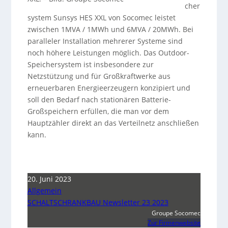
cher
system Sunsys HES XXL von Socomec leistet
zwischen 1MVA / 1MWh und 6MVA / 20MWh. Bei
paralleler Installation mehrerer Systeme sind
noch höhere Leistungen möglich. Das Outdoor-
Speichersystem ist insbesondere zur
Netzstützung und für Großkraftwerke aus
erneuerbaren Energieerzeugern konzipiert und
soll den Bedarf nach stationären Batterie-
Großspeichern erfüllen, die man vor dem
Hauptzähler direkt an das Verteilnetz anschließen
kann.
20. Juni 2023
Allgemein
SCHALTSCHRANKBAU Newsletter 23 2023
Groupe Socomec
Zur Firmenwebsite