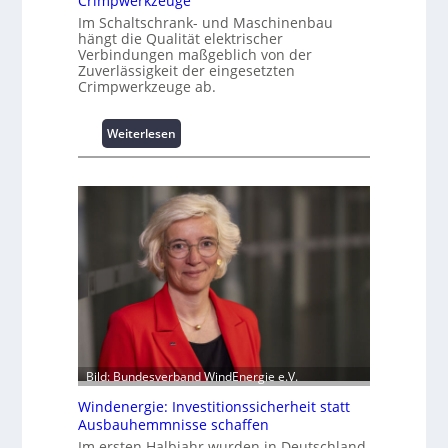
Crimpwerkzeuge
m
Im Schaltschrank- und Maschinenbau
L
hängt die Qualität elektrischer
Verbindungen maßgeblich von der
a
Zuverlässigkeit der eingesetzten
s
Crimpwerkzeuge ab.
t
s
p
:
Weiterlesen
i
I
t
n
z
t
e
e
n
l
m
l
a
i
n
g
a
e
g
n
e
t
m
e
Bild: Bundesverband WindEnergie e.V.
e
N
n
u
Windenergie: Investitionssicherheit statt
t
t
Ausbauhemmnisse schaffen
h
z
Im ersten Halbjahr wurden in Deutschland