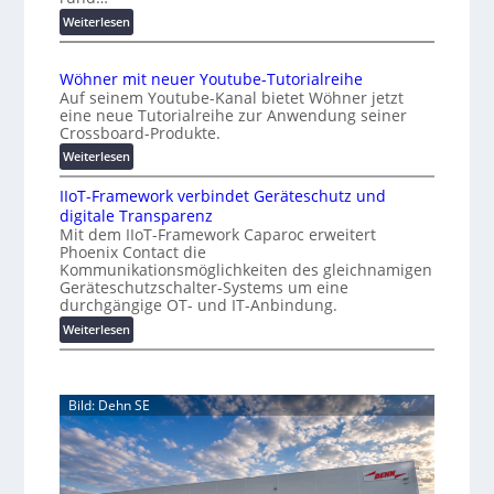
o
d
:
Weiterlesen
e
m
A
r
a
A
K
t
Wöhner mit neuer Youtube-Tutorialreihe
A
o
i
Auf seinem Youtube-Kanal bietet Wöhner jetzt
Z
s
o
eine neue Tutorialreihe zur Anwendung seiner
ü
t
n
Crossboard-Produkte.
r
e
.
:
Weiterlesen
i
n
O
W
c
f
r
IIoT-Framework verbindet Geräteschutz und
ö
h
a
g
digitale Transparenz
h
:
l
w
Mit dem IIoT-Framework Caparoc erweitert
n
T
l
Phoenix Contact die
ä
e
r
e
Kommunikationsmöglichkeiten des gleichnamigen
c
r
e
Geräteschutzschalter-Systems um eine
m
h
f
durchgängige OT- und IT-Anbindung.
i
s
f
:
Weiterlesen
t
t
p
I
n
u
w
I
e
n
e
o
u
k
i
Bild: Dehn SE
T
e
t
t
-
r
f
e
F
Y
ü
r
r
o
r
a
u