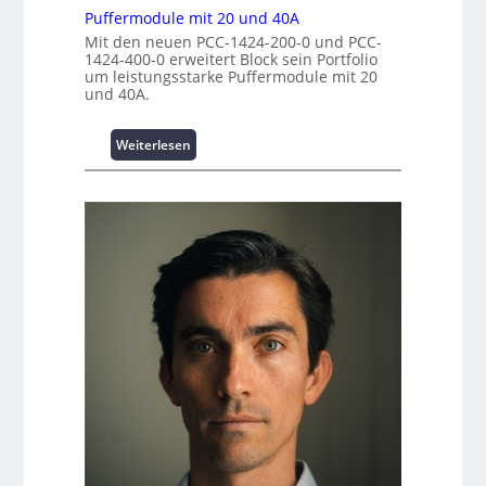
i
n
Puffermodule mit 20 und 40A
e
t
t
r
Mit den neuen PCC-1424-200-0 und PCC-
i
r
1424-400-0 erweitert Block sein Portfolio
k
o
um leistungsstarke Puffermodule mit 20
e
z
n
und 40A.
n
e
s
u
s
g
:
Weiterlesen
i
e
P
c
u
h
f
e
f
r
e
h
r
e
m
i
o
t
d
s
u
t
l
a
e
t
m
t
i
A
t
u
2
s