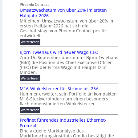
t
t
e
y
b
Phoenix Contact
e
h
e
H
Umsatzwachstum von über 20% im ersten
r
r
i
N
u
Halbjahr 2026
f
a
l
H
b
a
Mit einem Umsatzwachstum von über 20% im
u
i
-
c
f
ersten Halbjahr 2026 hat sich die
c
h
g
S
Geschäftslage von Phoenix Contact positiv
ü
h
d
u
i
entwickelt.
r
u
t
n
c
r
m
:
Weiterlesen
m
g
c
h
U
o
e
h
m
b
e
Björn Twiehaus wird neuer Wago-CEO
d
f
h
s
e
Zum 15. September übernimmt Björn Twiehaus
r
e
ü
a
r
(Bild) die Position des Chief Executive Officer
i
u
h
t
r
T
(CEO) bei der Firma Wago mit Hauptsitz in
r
z
m
n
n
e
u
Minden.
w
2
g
e
n
a
m
:
Weiterlesen
0
s
g
E
c
p
B
2
e
l
h
n
j
o
M16-Winkelstecker für Ströme bis 25A
n
s
6
a
ö
e
f
u
t
Hummer erweitert sein Portfolio an kompakten
E
r
s
r
ü
u
M16-Steckverbindern um einen besonders
n
n
u
t
r
m
g
flach dimensionierten Winkelstecker.
T
d
e
v
r
s
i
w
:
w
Weiterlesen
ff
o
o
c
i
e
M
i
n
e
e
p
h
1
z
l
ü
Profinet führendes industrielles Ethernet-
n
h
6
e
i
a
b
ö
Protokoll
a
i
-
e
e
a
l
u
s
Eine aktuelle Marktanalyse des
W
n
g
r
n
s
t
Marktforschungsinstituts Omdia bestätigt die
i
u
t
2
e