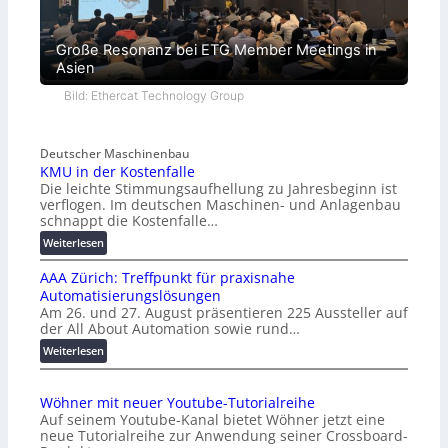
Große Resonanz bei ETG Member Meetings in
Asien
Bild: Ethercat Technology Group
Deutscher Maschinenbau
KMU in der Kostenfalle
Die leichte Stimmungsaufhellung zu Jahresbeginn ist
verflogen. Im deutschen Maschinen- und Anlagenbau
schnappt die Kostenfalle…
:
Weiterlesen
K
AAA Zürich: Treffpunkt für praxisnahe
M
Automatisierungslösungen
U
Am 26. und 27. August präsentieren 225 Aussteller auf
i
der All About Automation sowie rund…
n
d
:
Weiterlesen
e
A
r
A
Wöhner mit neuer Youtube-Tutorialreihe
K
A
Auf seinem Youtube-Kanal bietet Wöhner jetzt eine
o
Z
neue Tutorialreihe zur Anwendung seiner Crossboard-
s
ü