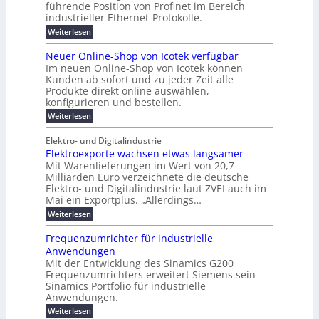
w
E
n
l
führende Position von Profinet im Bereich
e
0
n
i
r
k
r
%
t
industrieller Ethernet-Protokolle.
e
g
r
e
B
e
i
h
i
d
:
Weiterlesen
e
l
s
m
ü
n
P
e
s
s
K
n
e
r
e
r
t
Neuer Online-Shop von Icotek verfügbar
r
a
t
r
u
o
o
e
b
s
Im neuen Online-Shop von Icotek können
c
e
e
f
c
e
k
t
Kunden ab sofort und zu jeder Zeit alle
a
r
i
n
k
l
e
r
Produkte direkt online auswählen,
W
n
t
e
m
n
a
konfigurieren und bestellen.
a
e
r
a
H
P
g
t
f
t
n
:
a
Weiterlesen
l
o
f
ü
a
N
l
i
-
ü
u
r
g
e
b
e
Elektro- und Digitalindustrie
C
h
S
g
e
u
j
E
r
Elektroexporte wachsen etwas langsamer
t
m
e
a
F
O
e
r
Mit Warenlieferungen im Wert von 20,7
e
r
h
e
n
ö
n
O
r
Milliarden Euro verzeichnete die deutsche
d
s
m
t
n
2
Elektro- und Digitalindustrie laut ZVEI auch im
e
e
l
0
t
Mai ein Exportplus. „Allerdings…
s
b
i
2
i
i
:
Weiterlesen
n
6
n
s
E
e
d
2
l
-
Frequenzumrichter für industrielle
u
5
e
S
Anwendungen
s
A
k
h
t
Mit der Entwicklung des Sinamics G200
t
o
r
Frequenzumrichters erweitert Siemens sein
r
p
i
o
Sinamics Portfolio für industrielle
v
e
e
o
Anwendungen.
l
x
n
l
:
Weiterlesen
p
I