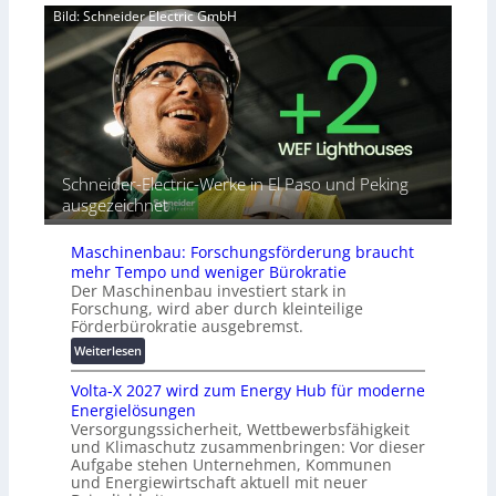
e
u
a
Bild: Schneider Electric GmbH
r
t
h
b
o
e
i
r
A
n
i
u
d
a
t
e
l
o
t
r
m
G
e
a
Schneider-Electric-Werke in El Paso und Peking
e
i
t
ausgezeichnet
r
h
i
ä
e
s
t
Maschinenbau: Forschungsförderung braucht
i
e
mehr Tempo und weniger Bürokratie
e
s
Der Maschinenbau investiert stark in
r
c
Forschung, wird aber durch kleinteilige
u
h
Förderbürokratie ausgebremst.
n
u
:
Weiterlesen
g
t
M
s
z
Volta-X 2027 wird zum Energy Hub für moderne
a
l
u
Energielösungen
s
ö
n
Versorgungssicherheit, Wettbewerbsfähigkeit
c
s
d
und Klimaschutz zusammenbringen: Vor dieser
h
u
Aufgabe stehen Unternehmen, Kommunen
d
i
n
und Energiewirtschaft aktuell mit neuer
i
n
g