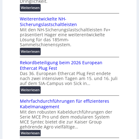
Dringlichkeit.
g
e
e
:
i
Weiterlesen
n
n
V
t
b
Weiterentwickelte NH-
o
a
a
Sicherungslastschaltleisten
l
l
u
Mit den NH-Sicherungslastschaltleisten Fv+
t
e
:
präsentiert Hager eine weiterentwickelte
a
T
F
Lösung für das 185mm-
-
r
o
Sammelschienensystem.
X
a
r
:
Weiterlesen
2
n
s
W
0
s
c
Rekordbeteiligung beim 2026 European
e
2
p
h
Ethercat Plug Fest
i
7
a
u
Das 36. European Ethercat Plug Fest endete
t
w
r
n
nach zwei intensiven Tagen am 15. und 16. Juli
e
i
e
g
auf dem SIA-Campus von Sick in…
r
r
n
s
:
Weiterlesen
e
d
z
f
R
n
z
ö
Mehrfachdurchführungen für effizienteres
e
t
u
r
Kabelmanagement
k
w
m
d
Mit den robusten Kabeldurchführungen der
o
i
E
e
Serie MCE Pro und dem modularen System
r
c
n
r
MCE Syntec bietet die zur Kaiser Group
d
k
e
gehörende Agro vielfältige…
u
b
e
r
n
:
Weiterlesen
e
l
g
M
g