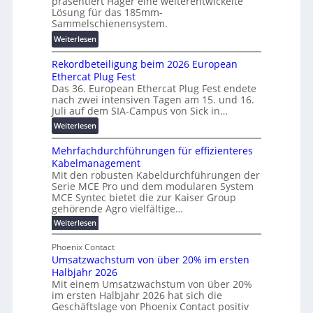
präsentiert Hager eine weiterentwickelte
a
r
o
Lösung für das 185mm-
-
a
r
Sammelschienensystem.
X
n
s
:
Weiterlesen
2
s
c
W
0
p
h
Rekordbeteiligung beim 2026 European
e
2
a
u
Ethercat Plug Fest
i
7
r
n
Das 36. European Ethercat Plug Fest endete
t
w
e
g
nach zwei intensiven Tagen am 15. und 16.
e
i
n
s
Juli auf dem SIA-Campus von Sick in…
r
r
z
f
:
Weiterlesen
e
d
ö
R
n
z
r
Mehrfachdurchführungen für effizienteres
e
t
u
d
Kabelmanagement
k
w
m
e
Mit den robusten Kabeldurchführungen der
o
i
E
r
Serie MCE Pro und dem modularen System
r
c
n
MCE Syntec bietet die zur Kaiser Group
u
d
k
e
gehörende Agro vielfältige…
n
b
e
r
:
g
Weiterlesen
e
l
g
M
b
t
t
e
y
Phoenix Contact
r
e
h
e
H
Umsatzwachstum von über 20% im ersten
a
r
i
N
u
Halbjahr 2026
f
u
l
H
b
a
Mit einem Umsatzwachstum von über 20%
c
i
-
c
f
im ersten Halbjahr 2026 hat sich die
h
h
g
S
Geschäftslage von Phoenix Contact positiv
ü
d
t