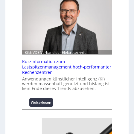
Bild: VDE Verband der Elektrotechnik
Kurzinformation zum
Lastspitzenmanagement hoch-performanter
Rechenzentren
Anwendungen künstlicher Intelligenz (KI)
werden massenhaft genutzt und bislang ist
kein Ende dieses Trends abzusehen.
:
Weiterlesen
K
u
r
z
i