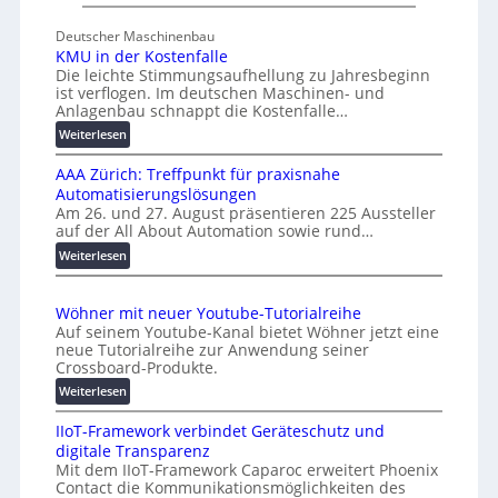
U
s
n
c
Deutscher Maschinenbau
i
h
KMU in der Kostenfalle
v
a
Die leichte Stimmungsaufhellung zu Jahresbeginn
e
f
ist verflogen. Im deutschen Maschinen- und
r
Anlagenbau schnappt die Kostenfalle…
f
s
e
:
Weiterlesen
a
n
K
l
AAA Zürich: Treffpunkt für praxisnahe
M
A
Automatisierungslösungen
U
u
Am 26. und 27. August präsentieren 225 Aussteller
i
auf der All About Automation sowie rund…
t
n
o
d
:
Weiterlesen
e
A
m
r
A
a
Wöhner mit neuer Youtube-Tutorialreihe
K
A
t
Auf seinem Youtube-Kanal bietet Wöhner jetzt eine
o
Z
i
neue Tutorialreihe zur Anwendung seiner
s
ü
o
Crossboard-Produkte.
t
r
n
:
Weiterlesen
e
i
.
W
n
c
O
IIoT-Framework verbindet Geräteschutz und
ö
f
h
r
digitale Transparenz
h
a
:
g
Mit dem IIoT-Framework Caparoc erweitert Phoenix
n
l
T
w
Contact die Kommunikationsmöglichkeiten des
e
l
r