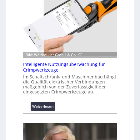
n
f
o
r
m
a
t
i
o
Bild: Weidmüller GmbH & Co. KG
n
z
Intelligente Nutzungsüberwachung für
u
Crimpwerkzeuge
m
Im Schaltschrank- und Maschinenbau hängt
L
die Qualität elektrischer Verbindungen
a
maßgeblich von der Zuverlässigkeit der
s
eingesetzten Crimpwerkzeuge ab.
t
s
:
Weiterlesen
p
I
i
n
t
t
z
e
e
l
n