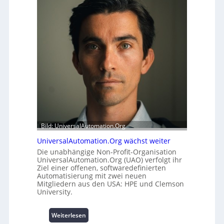
e
r
i
m
t
o
s
d
t
u
a
l
t
e
t
m
A
i
u
t
s
2
b
0
a
u
Bild: UniversalAutomation.Org
u
n
UniversalAutomation.Org wächst weiter
h
d
e
4
Die unabhängige Non-Profit-Organisation
UniversalAutomation.Org (UAO) verfolgt ihr
m
0
Ziel einer offenen, softwaredefinierten
m
A
Automatisierung mit zwei neuen
n
Mitgliedern aus den USA: HPE und Clemson
i
University.
s
s
:
Weiterlesen
e