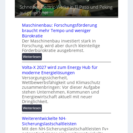
t
r
m
Schneider-Electric-Werke in El Paso und Peking
G
e
a
ausgezeichnet
e
i
t
r
h
i
ä
Maschinenbau: Forschungsförderung
e
s
t
braucht mehr Tempo und weniger
i
e
Bürokratie
e
s
Der Maschinenbau investiert stark in
r
Forschung, wird aber durch kleinteilige
c
u
Förderbürokratie ausgebremst.
h
n
u
:
Weiterlesen
g
t
M
s
Volta-X 2027 wird zum Energy Hub für
z
a
l
moderne Energielösungen
u
s
ö
Versorgungssicherheit,
n
c
s
Wettbewerbsfähigkeit und Klimaschutz
d
h
u
zusammenbringen: Vor dieser Aufgabe
d
i
n
stehen Unternehmen, Kommunen und
i
n
g
Energiewirtschaft aktuell mit neuer
g
e
Dringlichkeit.
e
i
n
n
:
Weiterlesen
t
b
V
a
a
Weiterentwickelte NH-
o
l
u
Sicherungslastschaltleisten
l
e
:
Mit den NH-Sicherungslastschaltleisten Fv+
t
T
F