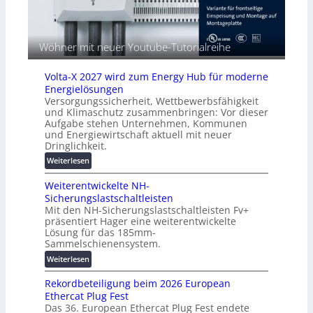
t
u
c
h
n
h
o
g
u
c
s
Wöhner mit neuer Youtube-Tutorialreihe
t
h
l
z
-
ö
u
Volta-X 2027 wird zum Energy Hub für moderne
p
s
n
Energielösungen
e
u
d
Versorgungssicherheit, Wettbewerbsfähigkeit
r
n
und Klimaschutz zusammenbringen: Vor dieser
d
f
g
Aufgabe stehen Unternehmen, Kommunen
i
o
e
und Energiewirtschaft aktuell mit neuer
g
r
n
Dringlichkeit.
i
m
:
Weiterlesen
t
a
V
a
n
Weiterentwickelte NH-
o
l
t
Sicherungslastschaltleisten
l
e
e
Mit den NH-Sicherungslastschaltleisten Fv+
t
T
r
präsentiert Hager eine weiterentwickelte
a
r
R
Lösung für das 185mm-
-
a
e
Sammelschienensystem.
X
n
c
:
Weiterlesen
2
s
h
W
0
p
e
Rekordbeteiligung beim 2026 European
e
2
a
n
Ethercat Plug Fest
i
7
r
z
Das 36. European Ethercat Plug Fest endete
t
w
e