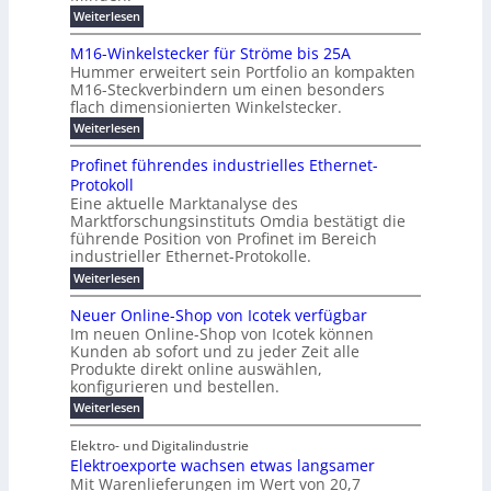
a
a
0
s
:
Weiterlesen
E
c
p
B
2
l
n
h
j
a
M16-Winkelstecker für Ströme bis 25A
6
a
s
e
ö
z
t
Hummer erweitert sein Portfolio an kompakten
E
s
r
r
u
M16-Steckverbindern um einen besonders
i
u
n
t
g
m
flach dimensionierten Winkelstecker.
T
t
r
s
v
i
w
ä
:
Weiterlesen
o
o
c
e
i
M
n
t
p
h
e
l
1
ü
Profinet führendes industrielles Ethernet-
e
h
e
a
6
ö
b
Protokoll
a
n
-
a
l
e
s
u
Eine aktuelle Marktanalyse des
W
f
r
n
t
s
u
Marktforschungsinstituts Omdia bestätigt die
i
2
ü
E
w
l
n
n
führende Position von Profinet im Bereich
0
i
r
t
k
e
%
industrieller Ethernet-Protokolle.
g
r
d
e
i
h
i
e
d
:
Weiterlesen
l
m
e
e
s
n
P
n
s
e
n
e
r
r
t
t
Neuer Online-Shop von Icotek verfügbar
r
u
o
e
e
c
e
s
Im neuen Online-Shop von Icotek können
e
f
c
u
t
a
Kunden ab sofort und zu jeder Zeit alle
n
r
i
k
e
r
Produkte direkt online auswählen,
t
W
n
e
n
a
o
konfigurieren und bestellen.
e
P
r
H
g
t
p
f
:
a
l
Weiterlesen
o
f
ü
N
l
ä
u
-
ü
r
e
b
i
Elektro- und Digitalindustrie
C
h
g
S
u
j
E
r
s
Elektroexporte wachsen etwas langsamer
t
F
e
a
O
e
r
Mit Warenlieferungen im Wert von 20,7
c
r
h
e