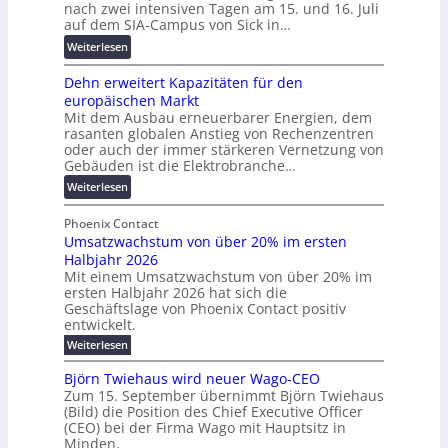
e
nach zwei intensiven Tagen am 15. und 16. Juli
e
i
n
auf dem SIA-Campus von Sick in…
n
r
r
z
t
:
Weiterlesen
e
d
r
R
n
z
e
Dehn erweitert Kapazitäten für den
e
t
u
n
europäischen Markt
k
w
m
Mit dem Ausbau erneuerbarer Energien, dem
o
i
E
rasanten globalen Anstieg von Rechenzentren
r
c
n
oder auch der immer stärkeren Vernetzung von
d
k
e
Gebäuden ist die Elektrobranche…
b
e
r
:
Weiterlesen
e
l
g
D
t
t
y
e
Phoenix Contact
e
e
H
Umsatzwachstum von über 20% im ersten
h
i
N
u
Halbjahr 2026
n
l
H
b
Mit einem Umsatzwachstum von über 20% im
e
i
-
f
ersten Halbjahr 2026 hat sich die
r
g
S
ü
Geschäftslage von Phoenix Contact positiv
w
u
i
r
entwickelt.
e
n
c
m
:
Weiterlesen
i
g
h
o
U
t
b
e
m
d
Björn Twiehaus wird neuer Wago-CEO
e
s
e
r
e
Zum 15. September übernimmt Björn Twiehaus
a
r
i
u
(Bild) die Position des Chief Executive Officer
r
t
t
m
(CEO) bei der Firma Wago mit Hauptsitz in
n
z
n
K
Minden.
w
2
g
e