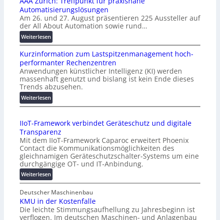
AAA Zürich: Treffpunkt für praxisnahe
Automatisierungslösungen
Am 26. und 27. August präsentieren 225 Aussteller auf
der All About Automation sowie rund…
:
Weiterlesen
A
Kurzinformation zum Lastspitzenmanagement hoch-
A
performanter Rechenzentren
A
Anwendungen künstlicher Intelligenz (KI) werden
Z
massenhaft genutzt und bislang ist kein Ende dieses
ü
Trends abzusehen.
r
:
Weiterlesen
i
K
c
u
h
IIoT-Framework verbindet Geräteschutz und digitale
r
:
Transparenz
z
T
Mit dem IIoT-Framework Caparoc erweitert Phoenix
i
r
Contact die Kommunikationsmöglichkeiten des
n
e
gleichnamigen Geräteschutzschalter-Systems um eine
f
f
durchgängige OT- und IT-Anbindung.
o
f
:
Weiterlesen
r
p
I
m
u
I
Deutscher Maschinenbau
a
n
KMU in der Kostenfalle
o
t
k
Die leichte Stimmungsaufhellung zu Jahresbeginn ist
T
i
t
verflogen. Im deutschen Maschinen- und Anlagenbau
-