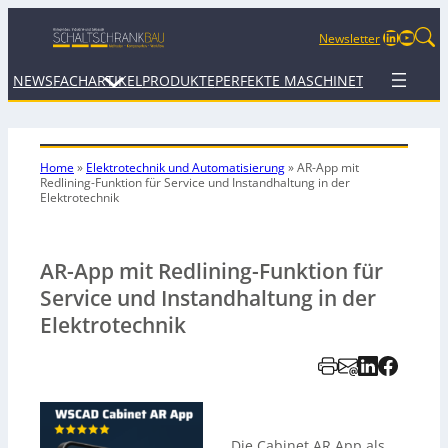
LinkedIn
YouTu
Newsletter
NEWS
FACHARTIKEL
PRODUKTE
PERFEKTE MASCHINE
TERMINE
WEB
Home
»
Elektrotechnik und Automatisierung
»
AR-App mit
Redlining-Funktion für Service und Instandhaltung in der
Elektrotechnik
AR-App mit Redlining-Funktion für
Service und Instandhaltung in der
Elektrotechnik
Die Cabinet AR App als