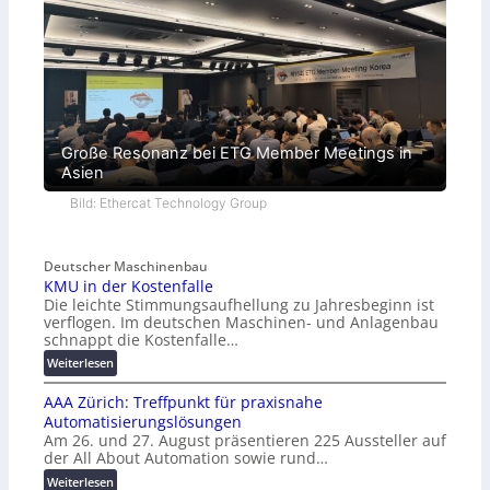
Große Resonanz bei ETG Member Meetings in
Asien
Bild: Ethercat Technology Group
Deutscher Maschinenbau
KMU in der Kostenfalle
Die leichte Stimmungsaufhellung zu Jahresbeginn ist
verflogen. Im deutschen Maschinen- und Anlagenbau
schnappt die Kostenfalle…
:
Weiterlesen
K
AAA Zürich: Treffpunkt für praxisnahe
M
Automatisierungslösungen
U
Am 26. und 27. August präsentieren 225 Aussteller auf
i
der All About Automation sowie rund…
n
d
:
Weiterlesen