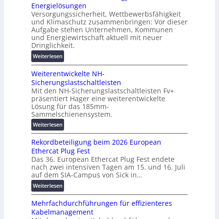
u
Energielösungen
s
ö
n
Versorgungssicherheit, Wettbewerbsfähigkeit
c
s
d
und Klimaschutz zusammenbringen: Vor dieser
h
u
Aufgabe stehen Unternehmen, Kommunen
d
i
n
und Energiewirtschaft aktuell mit neuer
i
n
g
Dringlichkeit.
g
e
e
:
i
Weiterlesen
n
n
V
t
b
Weiterentwickelte NH-
o
a
a
Sicherungslastschaltleisten
l
l
u
Mit den NH-Sicherungslastschaltleisten Fv+
t
e
:
präsentiert Hager eine weiterentwickelte
a
T
F
Lösung für das 185mm-
-
r
o
Sammelschienensystem.
X
a
r
:
Weiterlesen
2
n
s
W
0
s
c
Rekordbeteiligung beim 2026 European
e
2
p
h
Ethercat Plug Fest
i
7
a
u
Das 36. European Ethercat Plug Fest endete
t
w
r
n
nach zwei intensiven Tagen am 15. und 16. Juli
e
i
e
g
auf dem SIA-Campus von Sick in…
r
r
n
s
:
Weiterlesen
e
d
z
f
R
n
z
ö
Mehrfachdurchführungen für effizienteres
e
t
u
r
Kabelmanagement
k
w
m
d