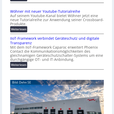
e
A
r
A
Wöhner mit neuer Youtube-Tutorialreihe
K
A
Auf seinem Youtube-Kanal bietet Wöhner jetzt eine
o
Z
neue Tutorialreihe zur Anwendung seiner Crossboard-
s
ü
Produkte.
t
r
:
Weiterlesen
e
i
W
n
c
IIoT-Framework verbindet Geräteschutz und digitale
ö
f
h
Transparenz
h
a
:
Mit dem IIoT-Framework Caparoc erweitert Phoenix
n
l
T
Contact die Kommunikationsmöglichkeiten des
e
l
r
gleichnamigen Geräteschutzschalter-Systems um eine
r
e
e
durchgängige OT- und IT-Anbindung.
m
f
:
Weiterlesen
i
f
I
t
p
I
n
u
o
e
n
Bild: Dehn SE
T
u
k
-
e
t
F
r
f
r
Y
ü
a
o
r
m
u
p
e
t
r