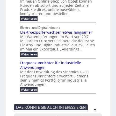
Im neuen Online-Shop von Icotek können
a
a
r
f
l
c
e
Kunden ab sofort und zu jeder Zeit alle
W
t
i
t
m
k
n
a
Produkte direkt online auswählen,
n
i
a
e
H
P
g
konfigurieren und bestellen.
e
n
r
a
e
l
o
t
a
f
l
:
Weiterlesen
-
u
f
g
ü
b
N
C
ü
g
e
r
j
e
E
Elektro- und Digitalindustrie
h
m
S
a
u
F
O
r
Elektroexporte wachsen etwas langsamer
e
t
h
e
e
e
n
r
r
Mit Warenlieferungen im Wert von 20,7
r
n
s
t
ö
2
O
Milliarden Euro verzeichnete die deutsche
d
m
0
t
n
Elektro- und Digitalindustrie laut ZVEI auch
e
e
2
l
im Mai ein Exportplus. „Allerdings…
s
b
6
i
i
i
:
Weiterlesen
n
n
s
E
e
d
2
l
-
Frequenzumrichter für industrielle
u
5
e
S
Anwendungen
s
A
k
h
t
Mit der Entwicklung des Sinamics G200
t
o
r
Frequenzumrichters erweitert Siemens
r
p
i
o
sein Sinamics Portfolio für industrielle
v
e
e
o
Anwendungen.
l
x
n
l
:
Weiterlesen
p
I
e
F
o
c
s
r
r
o
E
e
t
t
t
q
e
e
DAS KÖNNTE SIE AUCH INTERESSIEREN
h
u
w
k
e
e
a
v
r
n
c