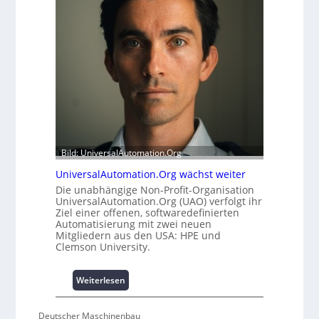
m
i
o
t
d
s
u
t
l
a
e
t
m
t
i
A
t
u
2
s
0
b
Bild: UniversalAutomation.Org
u
a
n
u
UniversalAutomation.Org wächst weiter
d
h
Die unabhängige Non-Profit-Organisation
4
e
UniversalAutomation.Org (UAO) verfolgt ihr
0
Ziel einer offenen, softwaredefinierten
m
A
Automatisierung mit zwei neuen
m
Mitgliedern aus den USA: HPE und
n
Clemson University.
i
s
:
Weiterlesen
s
U
e
n
s
Deutscher Maschinenbau