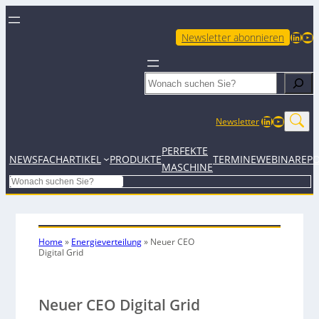
LinkedIn
YouTube
Newsletter abonnieren
Search
LinkedIn
YouTub
Newsletter
PERFEKTE
NEWS
FACHARTIKEL
PRODUKTE
TERMINE
WEBINARE
P
MASCHINE
Search
Home
»
Energieverteilung
»
Neuer CEO
Digital Grid
Neuer CEO Digital Grid