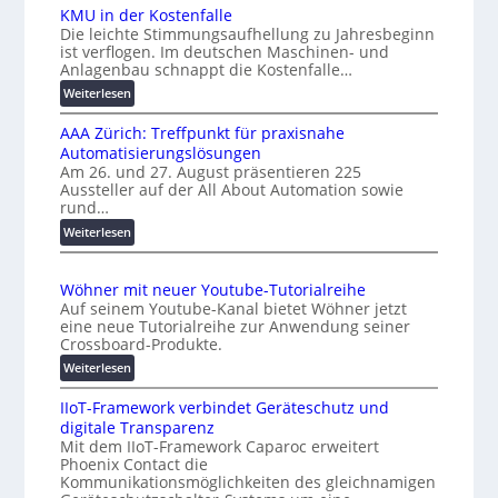
i
c
KMU in der Kostenfalle
v
h
Die leichte Stimmungsaufhellung zu Jahresbeginn
e
a
ist verflogen. Im deutschen Maschinen- und
r
f
Anlagenbau schnappt die Kostenfalle…
s
f
:
Weiterlesen
a
e
K
l
n
AAA Zürich: Treffpunkt für praxisnahe
M
A
Automatisierungslösungen
U
u
Am 26. und 27. August präsentieren 225
i
Aussteller auf der All About Automation sowie
t
n
rund…
o
d
:
Weiterlesen
e
m
A
r
a
A
K
t
Wöhner mit neuer Youtube-Tutorialreihe
A
o
i
Auf seinem Youtube-Kanal bietet Wöhner jetzt
Z
s
o
eine neue Tutorialreihe zur Anwendung seiner
ü
t
n
Crossboard-Produkte.
r
e
.
:
Weiterlesen
i
n
O
W
c
f
r
IIoT-Framework verbindet Geräteschutz und
ö
h
a
g
digitale Transparenz
h
:
l
w
Mit dem IIoT-Framework Caparoc erweitert
n
T
l
Phoenix Contact die
ä
e
r
e
Kommunikationsmöglichkeiten des gleichnamigen
c
r
e