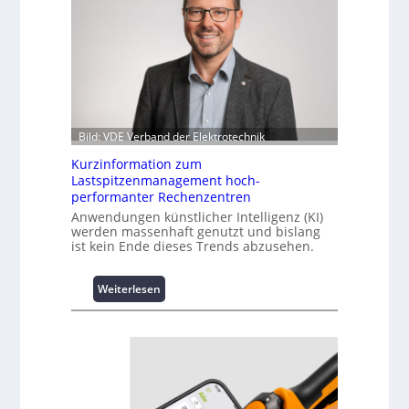
Bild: VDE Verband der Elektrotechnik
Kurzinformation zum
Lastspitzenmanagement hoch-
performanter Rechenzentren
Anwendungen künstlicher Intelligenz (KI)
werden massenhaft genutzt und bislang
ist kein Ende dieses Trends abzusehen.
:
Weiterlesen
K
u
r
z
i
n