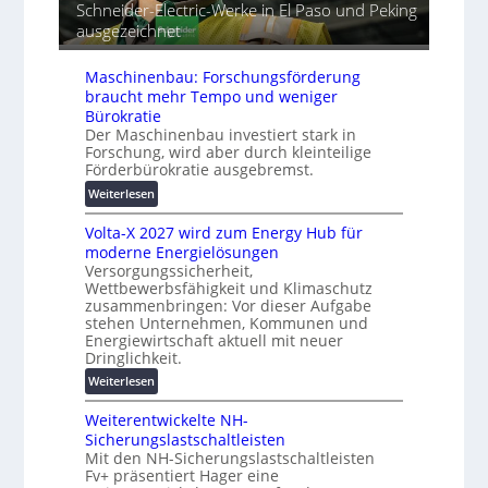
t
Schneider-Electric-Werke in El Paso und Peking
e
a
G
ausgezeichnet
i
t
e
h
i
r
e
s
Maschinenbau: Forschungsförderung
ä
i
braucht mehr Tempo und weniger
t
e
Bürokratie
e
r
Der Maschinenbau investiert stark in
s
Forschung, wird aber durch kleinteilige
u
c
Förderbürokratie ausgebremst.
n
h
g
:
Weiterlesen
u
s
M
t
Volta-X 2027 wird zum Energy Hub für
l
a
z
moderne Energielösungen
ö
s
u
Versorgungssicherheit,
s
c
n
Wettbewerbsfähigkeit und Klimaschutz
u
h
d
zusammenbringen: Vor dieser Aufgabe
n
i
d
stehen Unternehmen, Kommunen und
g
n
Energiewirtschaft aktuell mit neuer
i
e
e
Dringlichkeit.
g
n
n
i
:
Weiterlesen
b
t
V
a
a
Weiterentwickelte NH-
o
u
l
Sicherungslastschaltleisten
l
:
e
Mit den NH-Sicherungslastschaltleisten
t
F
Fv+ präsentiert Hager eine
T
a
o