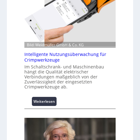
f
o
r
m
a
t
i
o
Bild: Weidmüller GmbH & Co. KG
n
z
Intelligente Nutzungsüberwachung für
u
Crimpwerkzeuge
m
Im Schaltschrank- und Maschinenbau
L
hängt die Qualität elektrischer
Verbindungen maßgeblich von der
a
Zuverlässigkeit der eingesetzten
s
Crimpwerkzeuge ab.
t
s
p
:
Weiterlesen
i
I
t
n
z
t
e
e
n
l
m
l