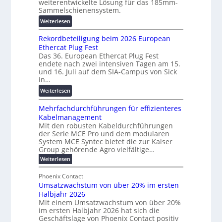
weiterentwickelte Lösung für das 185mm-
r
-
r
Sammelschienensystem.
a
X
s
:
Weiterlesen
n
2
c
W
s
0
h
Rekordbeteiligung beim 2026 European
e
p
2
u
Ethercat Plug Fest
i
a
7
n
Das 36. European Ethercat Plug Fest
t
r
w
g
endete nach zwei intensiven Tagen am 15.
e
e
i
s
und 16. Juli auf dem SIA-Campus von Sick
r
n
r
in…
f
e
z
d
ö
:
Weiterlesen
n
z
r
R
t
u
d
Mehrfachdurchführungen für effizienteres
e
w
m
e
Kabelmanagement
k
i
E
r
Mit den robusten Kabeldurchführungen
o
c
n
der Serie MCE Pro und dem modularen
u
r
k
e
System MCE Syntec bietet die zur Kaiser
n
d
e
r
Group gehörende Agro vielfältige…
g
b
l
g
:
Weiterlesen
b
e
t
y
M
r
t
e
e
H
Phoenix Contact
a
e
h
N
u
Umsatzwachstum von über 20% im ersten
r
u
i
H
b
Halbjahr 2026
f
c
l
-
a
f
Mit einem Umsatzwachstum von über 20%
h
i
c
S
im ersten Halbjahr 2026 hat sich die
ü
t
h
g
i
Geschäftslage von Phoenix Contact positiv
r
d