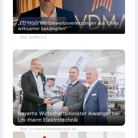
„EU muss Wettbewerbsverletzungen aus China
wirksamer bekämpfen“
Bild: VDMA e.V.
Bayerns Wirtschaftsminister Aiwanger bei
Lm-therm Elektrotechnik
Bild: Lm-therm Elektrotechnik AG