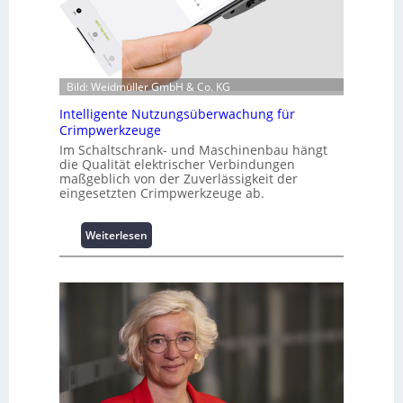
a
t
i
o
n
Bild: Weidmüller GmbH & Co. KG
z
u
Intelligente Nutzungsüberwachung für
Crimpwerkzeuge
m
L
Im Schaltschrank- und Maschinenbau hängt
die Qualität elektrischer Verbindungen
a
maßgeblich von der Zuverlässigkeit der
s
eingesetzten Crimpwerkzeuge ab.
t
s
p
:
Weiterlesen
i
I
t
n
z
t
e
e
n
l
m
l
a
i
n
g
a
e