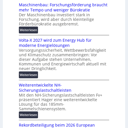
s
t
Maschinenbau: Forschungsförderung braucht
i
e
mehr Tempo und weniger Bürokratie
e
Der Maschinenbau investiert stark in
s
r
Forschung, wird aber durch kleinteilige
c
u
Förderbürokratie ausgebremst.
h
n
:
u
Weiterlesen
g
M
t
s
Volta-X 2027 wird zum Energy Hub für
a
z
l
moderne Energielösungen
s
u
ö
Versorgungssicherheit, Wettbewerbsfähigkeit
c
n
s
und Klimaschutz zusammenbringen: Vor
h
d
u
dieser Aufgabe stehen Unternehmen,
i
d
n
Kommunen und Energiewirtschaft aktuell mit
n
i
g
neuer Dringlichkeit.
e
g
e
:
Weiterlesen
n
i
n
V
b
t
Weiterentwickelte NH-
o
a
a
Sicherungslastschaltleisten
l
u
l
Mit den NH-Sicherungslastschaltleisten Fv+
t
:
e
präsentiert Hager eine weiterentwickelte
a
F
T
Lösung für das 185mm-
-
o
r
Sammelschienensystem.
X
r
a
:
Weiterlesen
2
s
n
W
0
c
s
Rekordbeteiligung beim 2026 European
e
2
h
p