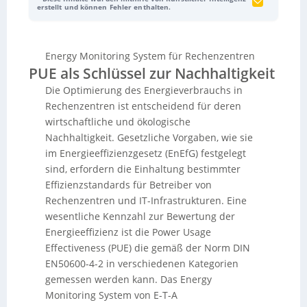
ihren Energieverbrauch effizienter zu gestalten, was
erstellt und können Fehler enthalten.
durch gesetzliche Vorgaben zunehmend erforderlich
ist. Ein Schlüssel zur Bewertung der Energieeffizienz ist
die Power Usage Effectiveness (PUE), die das
Energy Monitoring System für Rechenzentren
Verhältnis zwischen dem gesamten Energiebedarf und
PUE als Schlüssel zur Nachhaltigkeit
der tatsächlich für IT genutzten Energie misst. Durch
verschiedene PUE-Kategorien kann die
Die Optimierung des Energieverbrauchs in
Messgenauigkeit schrittweise verbessert werden, um
Rechenzentren ist entscheidend für deren
den Energieverbrauch detailliert zu analysieren. Das
wirtschaftliche und ökologische
System von ETA kombiniert die
High-Power-D-Box
und
die
Monitoring & Reporting Unit
, um präzise IT-
Nachhaltigkeit. Gesetzliche Vorgaben, wie sie
Verbrauchsdaten zu erfassen. Dies ermöglicht eine
im Energieeffizienzgesetz (EnEfG) festgelegt
genaue Optimierung der Energieeffizienz. Vorteile des
sind, erfordern die Einhaltung bestimmter
Systems sind seine Plug-and-Play-Fähigkeit, flexible
Effizienzstandards für Betreiber von
Integration und mögliche Nachrüstungen, wodurch
Rechenzentren und IT-Infrastrukturen. Eine
Rechenzentren zukunftssicher und kosteneffizient
betrieben werden können.
wesentliche Kennzahl zur Bewertung der
Energieeffizienz ist die Power Usage
Effectiveness (PUE) die gemäß der Norm DIN
EN50600-4-2 in verschiedenen Kategorien
gemessen werden kann. Das Energy
Monitoring System von E-T-A