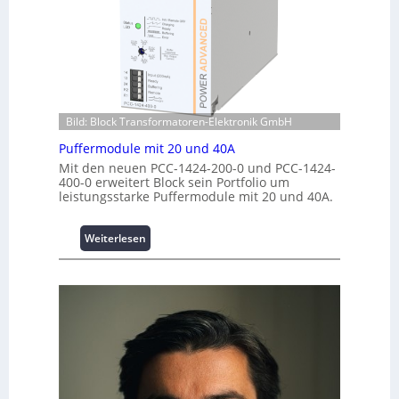
:
e
r
I
c
C
n
h
r
v
e
i
e
n
m
s
z
p
t
e
w
i
Bild: Block Transformatoren-Elektronik GmbH
n
e
t
t
r
Puffermodule mit 20 und 40A
i
r
k
Mit den neuen PCC-1424-200-0 und PCC-1424-
o
e
z
400-0 erweitert Block sein Portfolio um
n
n
leistungsstarke Puffermodule mit 20 und 40A.
e
s
u
s
g
i
:
Weiterlesen
e
c
P
h
u
e
f
r
f
h
e
e
r
i
m
t
o
s
d