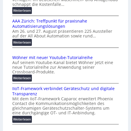
r
schnappt die Kostenfalle…
f
s
e
:
Weiterlesen
a
K
n
l
AAA Zürich: Treffpunkt für praxisnahe
M
A
Automatisierungslösungen
U
u
Am 26. und 27. August präsentieren 225 Aussteller
i
auf der All About Automation sowie rund…
t
n
o
d
:
Weiterlesen
e
A
m
r
A
a
Wöhner mit neuer Youtube-Tutorialreihe
K
A
t
Auf seinem Youtube-Kanal bietet Wöhner jetzt eine
o
Z
i
neue Tutorialreihe zur Anwendung seiner
s
ü
o
Crossboard-Produkte.
t
r
n
:
Weiterlesen
e
i
.
W
n
c
O
IIoT-Framework verbindet Geräteschutz und digitale
ö
f
h
r
Transparenz
h
a
:
g
Mit dem IIoT-Framework Caparoc erweitert Phoenix
n
l
T
w
Contact die Kommunikationsmöglichkeiten des
e
l
r
gleichnamigen Geräteschutzschalter-Systems um
ä
r
e
e
eine durchgängige OT- und IT-Anbindung.
c
m
f
:
Weiterlesen
h
i
f
I
s
t
p
I
n
t