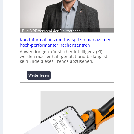
Bild: VDE Verband der Elektrotechnik
Kurzinformation zum Lastspitzenmanagement
hoch-performanter Rechenzentren
Anwendungen künstlicher Intelligenz (KI)
werden massenhaft genutzt und bislang ist
kein Ende dieses Trends abzusehen.
:
Weiterlesen
K
u
r
z
i
n
f
o
r
m