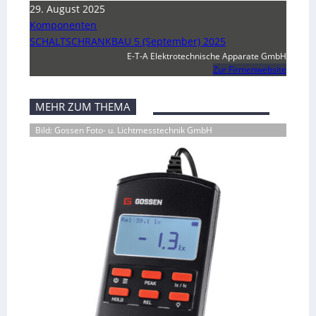
29. August 2025
Komponenten
SCHALTSCHRANKBAU 5 (September) 2025
E-T-A Elektrotechnische Apparate GmbH
Zur Firmenwebsite
MEHR ZUM THEMA
Bild: Gossen Foto- u. Lichtmesstechnik GmbH