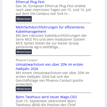
Ethercat Plug Fest
i
7
u
a
Das 36. European Ethercat Plug Fest endete
t
w
n
r
nach zwei intensiven Tagen am 15. und 16. Juli
e
i
g
e
auf dem SIA-Campus von Sick in…
r
r
s
n
:
Weiterlesen
e
d
f
z
R
n
z
ö
Mehrfachdurchführungen für effizienteres
e
t
u
r
Kabelmanagement
k
w
m
d
Mit den robusten Kabeldurchführungen der
o
i
E
e
Serie MCE Pro und dem modularen System
r
c
n
r
MCE Syntec bietet die zur Kaiser Group
d
k
e
gehörende Agro vielfältige…
u
b
e
r
n
:
Weiterlesen
e
l
g
M
g
t
t
e
y
b
Phoenix Contact
e
h
e
H
Umsatzwachstum von über 20% im ersten
r
r
i
N
u
Halbjahr 2026
f
a
l
H
b
a
Mit einem Umsatzwachstum von über 20% im
u
i
-
c
f
ersten Halbjahr 2026 hat sich die
c
h
g
S
Geschäftslage von Phoenix Contact positiv
ü
h
d
u
i
entwickelt.
r
u
t
n
c
r
m
:
Weiterlesen
m
g
c
h
U
o
e
h
m
b
e
Björn Twiehaus wird neuer Wago-CEO
d
f
h
s
e
Zum 15. September übernimmt Björn
r
e
ü
a
r
Twiehaus (Bild) die Position des Chief
i
u
h
t
r
T