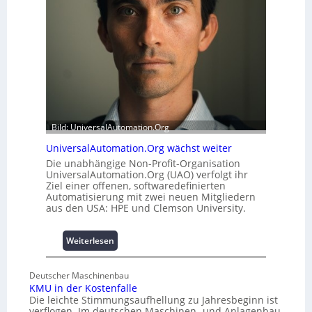
t
u
a
l
t
e
t
m
A
i
u
t
s
2
b
0
a
u
u
n
Bild: UniversalAutomation.Org
h
d
UniversalAutomation.Org wächst weiter
e
4
Die unabhängige Non-Profit-Organisation
m
0
UniversalAutomation.Org (UAO) verfolgt ihr
m
A
Ziel einer offenen, softwaredefinierten
n
Automatisierung mit zwei neuen Mitgliedern
i
aus den USA: HPE und Clemson University.
s
s
:
Weiterlesen
e
U
s
n
c
Deutscher Maschinenbau
i
h
KMU in der Kostenfalle
v
a
Die leichte Stimmungsaufhellung zu Jahresbeginn ist
e
f
verflogen. Im deutschen Maschinen- und Anlagenbau