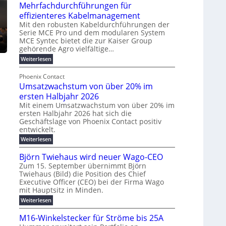
u
t
Mehrfachdurchführungen für
r
e
m
w
d
k
effizienteres Kabelmanagement
E
i
e
o
Mit den robusten Kabeldurchführungen der
n
c
r
Serie MCE Pro und dem modularen System
r
e
k
MCE Syntec bietet die zur Kaiser Group
u
d
gehörende Agro vielfältige…
r
e
n
b
g
l
:
g
Weiterlesen
e
M
y
t
b
t
e
Phoenix Contact
H
e
r
e
h
Umsatzwachstum von über 20% im
u
N
a
i
r
f
b
H
ersten Halbjahr 2026
u
l
a
f
-
c
Mit einem Umsatzwachstum von über 20% im
i
c
ersten Halbjahr 2026 hat sich die
ü
S
h
g
h
Geschäftslage von Phoenix Contact positiv
r
i
d
t
u
entwickelt.
u
m
c
m
n
r
:
Weiterlesen
o
h
e
g
c
U
d
e
h
b
h
m
Björn Twiehaus wird neuer Wago-CEO
f
e
r
r
e
s
ü
Zum 15. September übernimmt Björn
r
u
a
T
i
h
Twiehaus (Bild) die Position des Chief
t
n
n
e
m
r
Executive Officer (CEO) bei der Firma Wago
z
e
g
u
m
2
w
mit Hauptsitz in Minden.
n
E
s
p
a
0
:
g
Weiterlesen
c
n
l
o
2
B
e
h
e
a
u
6
j
n
M16-Winkelstecker für Ströme bis 25A
s
ö
f
r
s
n
E
t