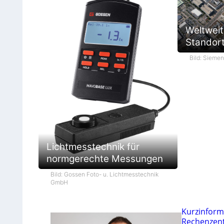
Weltweit
Standort 
Bild: Sieme
Lichtmesstechnik für
normgerechte Messungen
Bild: Gossen Foto- u. Lichtmesstechnik
GmbH
Kurzinform
Rechenzen