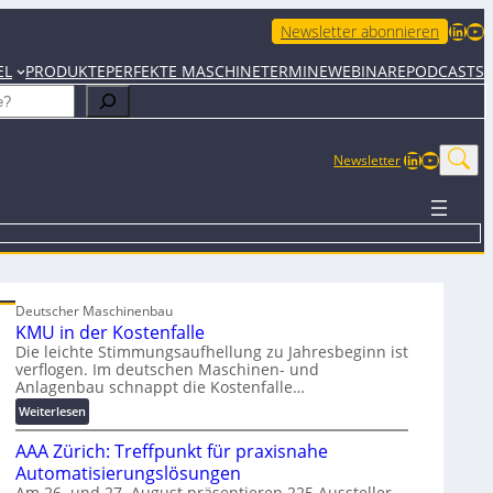
LinkedIn
YouTube
Newsletter abonnieren
EL
PRODUKTE
PERFEKTE MASCHINE
TERMINE
WEBINARE
PODCASTS
LinkedIn
YouTub
Newsletter
Deutscher Maschinenbau
KMU in der Kostenfalle
Die leichte Stimmungsaufhellung zu Jahresbeginn ist
verflogen. Im deutschen Maschinen- und
Anlagenbau schnappt die Kostenfalle…
:
Weiterlesen
K
AAA Zürich: Treffpunkt für praxisnahe
M
U
Automatisierungslösungen
i
Am 26. und 27. August präsentieren 225 Aussteller