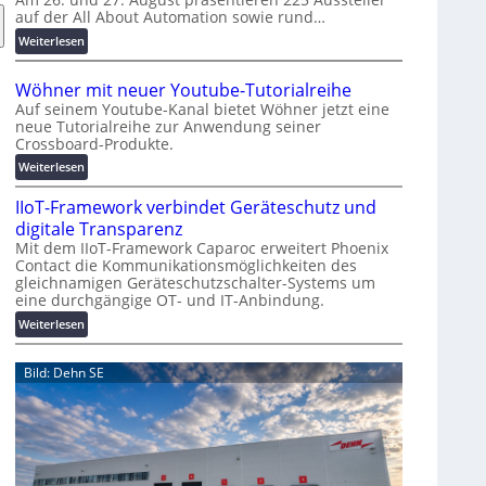
auf der All About Automation sowie rund…
n
d
:
Weiterlesen
e
A
r
A
Wöhner mit neuer Youtube-Tutorialreihe
K
A
Auf seinem Youtube-Kanal bietet Wöhner jetzt eine
o
Z
neue Tutorialreihe zur Anwendung seiner
s
ü
Crossboard-Produkte.
t
r
:
Weiterlesen
e
i
W
n
c
IIoT-Framework verbindet Geräteschutz und
ö
f
h
h
digitale Transparenz
a
:
n
Mit dem IIoT-Framework Caparoc erweitert Phoenix
l
T
Contact die Kommunikationsmöglichkeiten des
e
l
r
gleichnamigen Geräteschutzschalter-Systems um
r
e
e
eine durchgängige OT- und IT-Anbindung.
m
f
i
:
Weiterlesen
f
t
I
p
n
I
Bild: Dehn SE
u
e
o
n
u
T
k
e
-
t
r
F
f
Y
r
ü
o
a