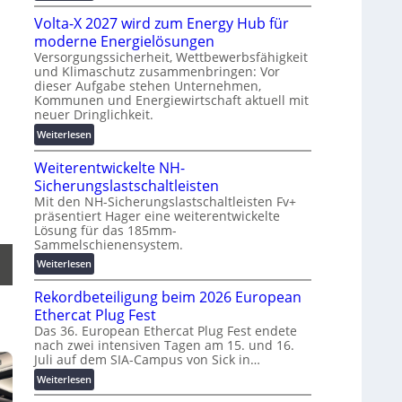
g
M
t
s
Volta-X 2027 wird zum Energy Hub für
a
z
l
s
moderne Energielösungen
u
ö
c
Versorgungssicherheit, Wettbewerbsfähigkeit
n
s
und Klimaschutz zusammenbringen: Vor
h
d
dieser Aufgabe stehen Unternehmen,
u
i
d
Kommunen und Energiewirtschaft aktuell mit
n
n
i
neuer Dringlichkeit.
g
e
g
:
e
Weiterlesen
n
i
V
n
b
t
Weiterentwickelte NH-
o
a
a
l
Sicherungslastschaltleisten
u
l
t
:
Mit den NH-Sicherungslastschaltleisten Fv+
e
präsentiert Hager eine weiterentwickelte
a
F
T
Lösung für das 185mm-
-
o
r
Sammelschienensystem.
X
r
a
2
:
Weiterlesen
s
n
0
W
c
s
Rekordbeteiligung beim 2026 European
2
e
h
p
7
i
Ethercat Plug Fest
u
a
w
t
n
Das 36. European Ethercat Plug Fest endete
r
i
nach zwei intensiven Tagen am 15. und 16.
e
g
e
Juli auf dem SIA-Campus von Sick in…
r
r
s
n
d
e
f
:
Weiterlesen
z
z
n
ö
R