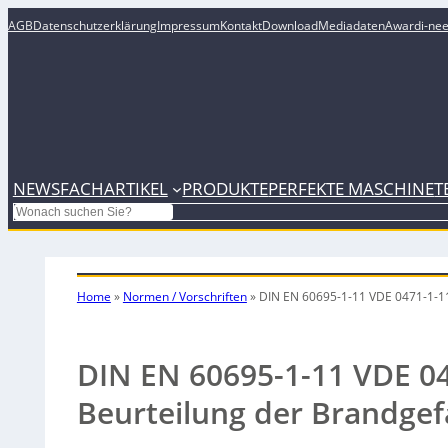
AGB
Datenschutzerklärung
Impressum
Kontakt
Download
Mediadaten
Award
i-ne
NEWS
FACHARTIKEL
PRODUKTE
PERFEKTE MASCHINE
T
Search
Home
»
Normen / Vorschriften
»
DIN EN 60695-1-11 VDE 0471-1-11
DIN EN 60695-1-11 VDE 04
Beurteilung der Brandgef