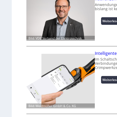
Anwendungen
bislang ist 
Weiterle
Bild: VDE Verband der Elektrotechnik
Intelligen
Im Schaltsch
Verbindungen
Crimpwerkze
Weiterle
Bild: Weidmüller GmbH & Co. KG