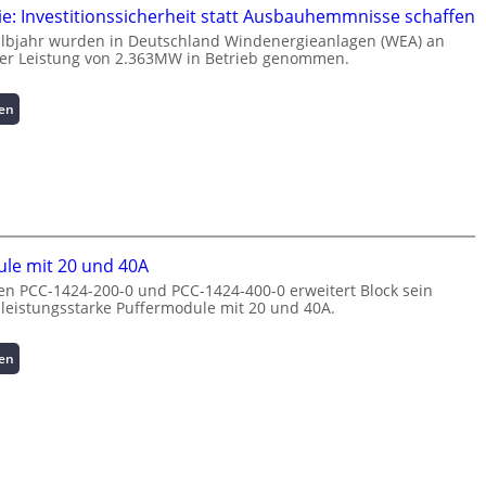
g
a
e: Investitionssicherheit statt Ausbauhemmnisse schaffen
e
s
albjahr wurden in Deutschland Windenergieanlagen (WEA) an
n
t
ner Leistung von 2.363MW in Betrieb genommen.
t
s
e
p
:
sen
N
i
W
u
t
i
t
z
n
z
e
d
u
n
e
n
m
n
g
a
e
s
n
le mit 20 und 40A
r
ü
a
n PCC-1424-200-0 und PCC-1424-400-0 erweitert Block sein
g
b
g
 leistungsstarke Puffermodule mit 20 und 40A.
i
e
e
e
r
m
:
:
sen
w
e
I
P
a
n
n
u
c
t
v
f
h
h
e
f
u
o
s
e
n
c
t
r
g