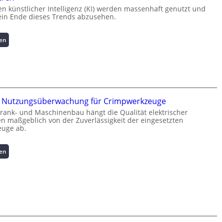
 künstlicher Intelligenz (KI) werden massenhaft genutzt und
kein Ende dieses Trends abzusehen.
:
sen
K
u
r
z
i
n
te Nutzungsüberwachung für Crimpwerkzeuge
f
rank- und Maschinenbau hängt die Qualität elektrischer
o
 maßgeblich von der Zuverlässigkeit der eingesetzten
r
uge ab.
m
a
:
sen
t
I
i
n
o
t
n
e
z
l
u
l
m
i
L