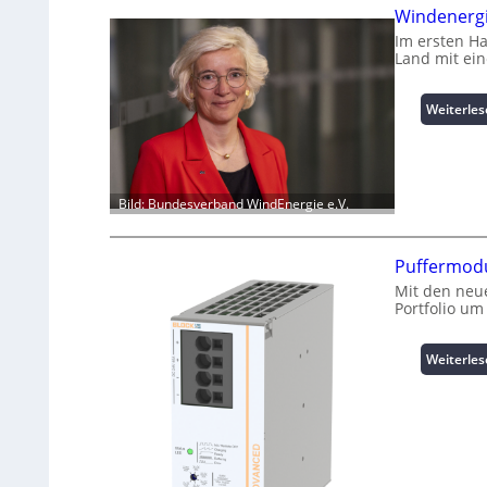
Windenergi
Im ersten H
Land mit ei
Weiterle
Bild: Bundesverband WindEnergie e.V.
Puffermodu
Mit den neue
Portfolio um
Weiterle