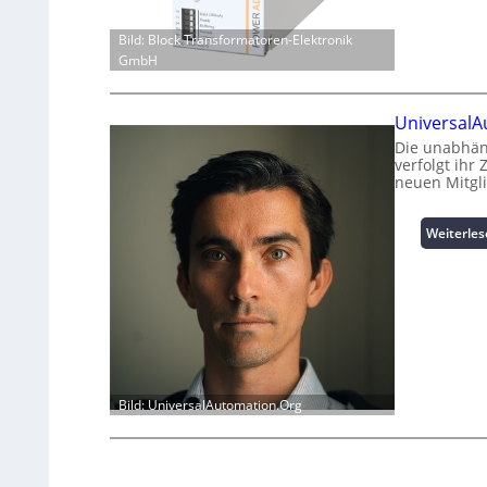
Bild: Block Transformatoren-Elektronik
GmbH
UniversalA
Die unabhän
verfolgt ihr
neuen Mitgl
Weiterle
Bild: UniversalAutomation.Org