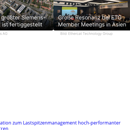
 größter Siemens-
Große Resonanz bei ETG
ist fertiggestellt
Member Meetings in Asien
ns AG
Bild: Ethercat Technology Group
ation zum Lastspitzenmanagement hoch-performanter
tren