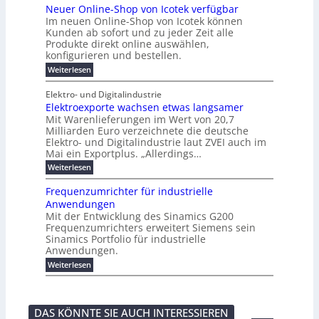
r
e
r
t
Neuer Online-Shop von Icotek verfügbar
r
a
t
r
u
o
o
e
b
s
Im neuen Online-Shop von Icotek können
c
e
e
f
c
e
k
t
Kunden ab sofort und zu jeder Zeit alle
a
r
i
n
k
l
e
r
Produkte direkt online auswählen,
W
n
t
e
m
n
a
konfigurieren und bestellen.
a
e
r
a
H
P
g
t
f
t
n
:
a
Weiterlesen
l
o
f
ü
a
N
l
i
-
ü
u
r
g
e
b
e
Elektro- und Digitalindustrie
C
h
S
g
e
u
j
E
r
Elektroexporte wachsen etwas langsamer
t
m
e
a
F
O
e
r
Mit Warenlieferungen im Wert von 20,7
e
r
h
e
n
ö
n
O
r
Milliarden Euro verzeichnete die deutsche
d
s
m
t
n
2
Elektro- und Digitalindustrie laut ZVEI auch im
e
e
l
0
t
Mai ein Exportplus. „Allerdings…
s
b
i
2
i
i
:
Weiterlesen
n
6
n
s
E
e
d
2
l
-
Frequenzumrichter für industrielle
u
5
e
S
Anwendungen
s
A
k
h
t
Mit der Entwicklung des Sinamics G200
t
o
r
Frequenzumrichters erweitert Siemens sein
r
p
i
o
Sinamics Portfolio für industrielle
v
e
e
o
Anwendungen.
l
x
n
l
:
Weiterlesen
p
I
e
F
o
c
s
r
r
o
E
e
t
t
t
q
e
e
DAS KÖNNTE SIE AUCH INTERESSIEREN
h
u
w
k