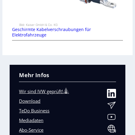
Bild: Kaiser GmbH & Co. KG
Geschirmte Kabelverschraubungen für
Elektrofahrzeuge
Mehr Infos
Wir sind IVW geprüft!
Download
TeDo Business
Mediadaten
Abo-Service