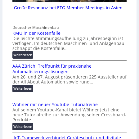
Große Resonanz bei ETG Member Meetings in Asien
Deutscher Maschinenbau
KMU in der Kostenfalle
Die leichte Stimmungsaufhellung zu Jahresbeginn ist
verflogen. Im deutschen Maschinen- und Anlagenbau
schnappt die Kostenfalle…
:
Weiterlesen
K
AAA Zürich: Treffpunkt für praxisnahe
M
Automatisierungslösungen
U
Am 26. und 27. August präsentieren 225 Aussteller auf
i
der All About Automation sowie rund…
n
d
:
Weiterlesen
e
A
r
A
Wöhner mit neuer Youtube-Tutorialreihe
K
A
Auf seinem Youtube-Kanal bietet Wöhner jetzt eine
o
Z
neue Tutorialreihe zur Anwendung seiner Crossboard-
s
ü
Produkte.
t
r
:
Weiterlesen
e
i
W
n
c
IIoT-Framework verbindet Geräteschutz und digitale
ö
f
h