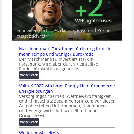
n
i
u
d
a
t
e
l
o
t
r
m
G
e
a
Schneider-Electric-Werke in El Paso und Peking
e
i
t
ausgezeichnet
r
h
i
ä
e
s
t
Maschinenbau: Forschungsförderung braucht
i
e
mehr Tempo und weniger Bürokratie
e
s
Der Maschinenbau investiert stark in
r
c
Forschung, wird aber durch kleinteilige
u
h
Förderbürokratie ausgebremst.
n
u
:
Weiterlesen
g
t
M
s
z
Volta-X 2027 wird zum Energy Hub für moderne
a
l
u
Energielösungen
s
ö
n
Versorgungssicherheit, Wettbewerbsfähigkeit
c
s
d
und Klimaschutz zusammenbringen: Vor dieser
h
u
Aufgabe stehen Unternehmen, Kommunen
d
i
n
und Energiewirtschaft aktuell mit neuer
i
n
g
Dringlichkeit.
g
e
e
:
i
Weiterlesen
n
n
V
t
b
Weiterentwickelte NH-
o
a
a