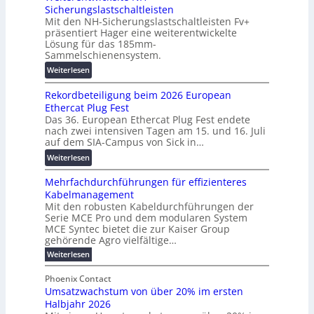
Sicherungslastschaltleisten
l
l
u
Mit den NH-Sicherungslastschaltleisten Fv+
t
e
:
präsentiert Hager eine weiterentwickelte
a
T
F
Lösung für das 185mm-
-
r
o
Sammelschienensystem.
X
a
r
:
Weiterlesen
2
n
s
W
0
s
c
Rekordbeteiligung beim 2026 European
e
2
p
h
Ethercat Plug Fest
i
7
a
u
Das 36. European Ethercat Plug Fest endete
t
w
r
n
nach zwei intensiven Tagen am 15. und 16. Juli
e
i
e
g
auf dem SIA-Campus von Sick in…
r
r
n
s
:
Weiterlesen
e
d
z
f
R
n
z
ö
Mehrfachdurchführungen für effizienteres
e
t
u
r
Kabelmanagement
k
w
m
d
Mit den robusten Kabeldurchführungen der
o
i
E
e
Serie MCE Pro und dem modularen System
r
c
n
r
MCE Syntec bietet die zur Kaiser Group
d
k
e
gehörende Agro vielfältige…
u
b
e
r
n
:
Weiterlesen
e
l
g
M
g
t
t
e
y
b
Phoenix Contact
e
h
e
H
Umsatzwachstum von über 20% im ersten
r
r
i
N
u
Halbjahr 2026
f
a
l
H
b
a