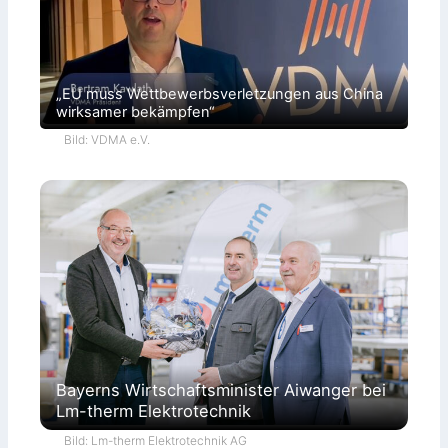
„EU muss Wettbewerbsverletzungen aus China
wirksamer bekämpfen“
Bild: VDMA e.V.
Bayerns Wirtschaftsminister Aiwanger bei
Lm-therm Elektrotechnik
Bild: Lm-therm Elektrotechnik AG