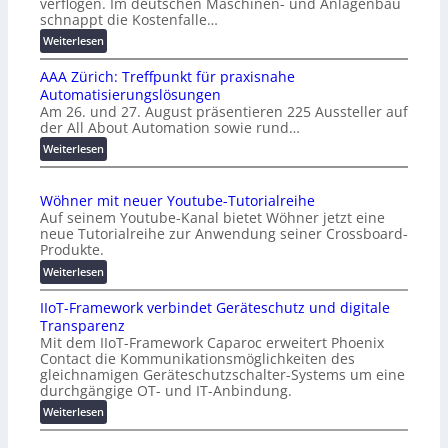
verflogen. Im deutschen Maschinen- und Anlagenbau
schnappt die Kostenfalle…
:
Weiterlesen
K
AAA Zürich: Treffpunkt für praxisnahe
M
Automatisierungslösungen
U
Am 26. und 27. August präsentieren 225 Aussteller auf
i
der All About Automation sowie rund…
n
d
:
Weiterlesen
e
A
r
A
Wöhner mit neuer Youtube-Tutorialreihe
K
A
Auf seinem Youtube-Kanal bietet Wöhner jetzt eine
o
Z
neue Tutorialreihe zur Anwendung seiner Crossboard-
s
ü
Produkte.
t
r
:
Weiterlesen
e
i
W
n
c
IIoT-Framework verbindet Geräteschutz und digitale
ö
f
h
Transparenz
h
a
:
Mit dem IIoT-Framework Caparoc erweitert Phoenix
n
l
T
Contact die Kommunikationsmöglichkeiten des
e
l
r
gleichnamigen Geräteschutzschalter-Systems um eine
r
e
e
durchgängige OT- und IT-Anbindung.
m
f
:
Weiterlesen
i
f
I
t
p
I