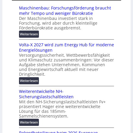
ä
e
s
t
Maschinenbau: Forschungsförderung braucht
i
e
mehr Tempo und weniger Bürokratie
e
s
Der Maschinenbau investiert stark in
r
c
Forschung, wird aber durch kleinteilige
u
h
Förderbürokratie ausgebremst.
n
u
:
Weiterlesen
g
t
M
s
z
Volta-X 2027 wird zum Energy Hub für moderne
a
l
u
Energielösungen
s
ö
n
Versorgungssicherheit, Wettbewerbsfähigkeit
c
s
d
und Klimaschutz zusammenbringen: Vor dieser
h
u
Aufgabe stehen Unternehmen, Kommunen
d
i
n
und Energiewirtschaft aktuell mit neuer
i
n
g
Dringlichkeit.
g
e
e
:
i
Weiterlesen
n
n
V
t
b
Weiterentwickelte NH-
o
a
a
Sicherungslastschaltleisten
l
l
u
Mit den NH-Sicherungslastschaltleisten Fv+
t
e
:
präsentiert Hager eine weiterentwickelte
a
T
F
Lösung für das 185mm-
-
r
o
Sammelschienensystem.
X
a
r
:
Weiterlesen
2
n
s
W
0
s
c
Rekordbeteiligung beim 2026 European
e