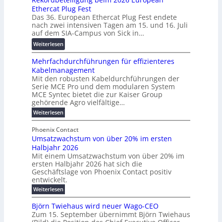
2
p
h
Ethercat Plug Fest
i
7
a
u
Das 36. European Ethercat Plug Fest endete
t
w
r
n
nach zwei intensiven Tagen am 15. und 16. Juli
e
i
e
g
auf dem SIA-Campus von Sick in…
r
r
n
s
:
Weiterlesen
e
d
z
f
R
n
z
ö
Mehrfachdurchführungen für effizienteres
e
t
u
r
Kabelmanagement
k
w
m
d
Mit den robusten Kabeldurchführungen der
o
i
E
e
Serie MCE Pro und dem modularen System
r
c
n
r
MCE Syntec bietet die zur Kaiser Group
d
k
e
gehörende Agro vielfältige…
u
b
e
r
n
:
Weiterlesen
e
l
g
M
g
t
t
e
y
b
Phoenix Contact
e
h
e
H
Umsatzwachstum von über 20% im ersten
r
r
i
N
u
Halbjahr 2026
f
a
l
H
b
a
Mit einem Umsatzwachstum von über 20% im
u
i
-
c
f
ersten Halbjahr 2026 hat sich die
c
h
g
S
Geschäftslage von Phoenix Contact positiv
ü
h
d
u
i
entwickelt.
r
u
t
n
c
r
m
:
Weiterlesen
m
g
c
h
U
o
e
h
m
b
e
Björn Twiehaus wird neuer Wago-CEO
d
f
h
s
e
Zum 15. September übernimmt Björn Twiehaus
r
e
ü
a
r
i