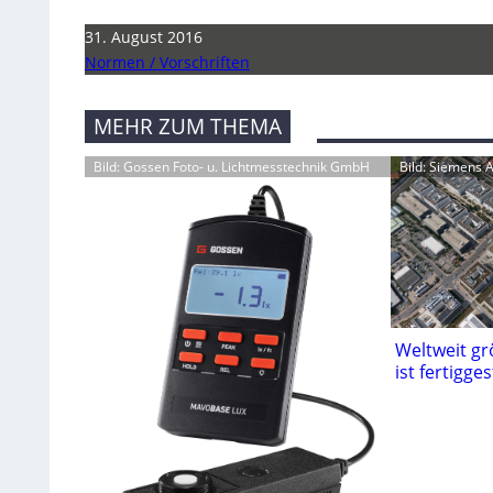
31. August 2016
Normen / Vorschriften
MEHR ZUM THEMA
Bild: Gossen Foto- u. Lichtmesstechnik GmbH
Bild: Siemens 
Weltweit g
ist fertigges