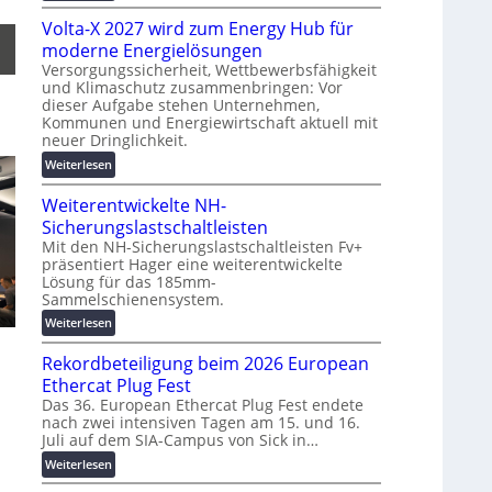
g
M
t
s
Volta-X 2027 wird zum Energy Hub für
a
z
l
s
moderne Energielösungen
u
ö
c
Versorgungssicherheit, Wettbewerbsfähigkeit
n
s
und Klimaschutz zusammenbringen: Vor
h
d
dieser Aufgabe stehen Unternehmen,
u
i
d
Kommunen und Energiewirtschaft aktuell mit
n
n
i
neuer Dringlichkeit.
g
e
g
:
e
Weiterlesen
n
i
V
n
b
t
Weiterentwickelte NH-
o
a
a
l
Sicherungslastschaltleisten
u
l
t
:
Mit den NH-Sicherungslastschaltleisten Fv+
e
präsentiert Hager eine weiterentwickelte
a
F
T
Lösung für das 185mm-
-
o
r
Sammelschienensystem.
X
r
a
2
:
Weiterlesen
s
n
0
W
c
s
Rekordbeteiligung beim 2026 European
2
e
h
p
7
i
Ethercat Plug Fest
u
a
w
t
n
Das 36. European Ethercat Plug Fest endete
r
i
nach zwei intensiven Tagen am 15. und 16.
e
g
e
Juli auf dem SIA-Campus von Sick in…
r
r
s
n
d
e
f
:
Weiterlesen
z
z
n
ö
R