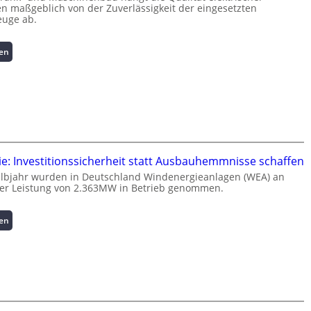
 maßgeblich von der Zuverlässigkeit der eingesetzten
r
uge ab.
m
a
:
sen
t
I
i
n
o
t
n
e
z
l
u
l
m
i
L
g
a
e: Investitionssicherheit statt Ausbauhemmnisse schaffen
e
s
albjahr wurden in Deutschland Windenergieanlagen (WEA) an
n
t
ner Leistung von 2.363MW in Betrieb genommen.
t
s
e
p
:
sen
N
i
W
u
t
i
t
z
n
z
e
d
u
n
e
n
m
n
g
a