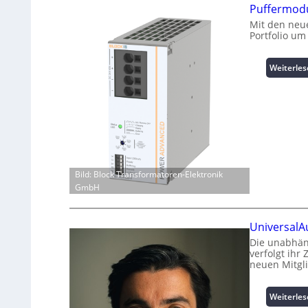
Puffermodu
Mit den neue
Portfolio um
Weiterle
Bild: Block Transformatoren-Elektronik
GmbH
UniversalA
Die unabhän
verfolgt ihr
neuen Mitgl
Weiterle