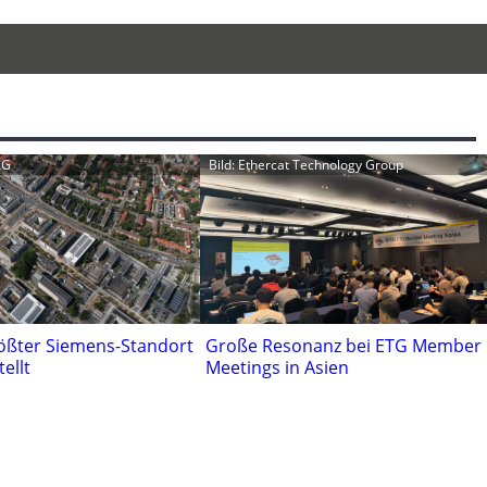
AG
Bild: Ethercat Technology Group
rößter Siemens-Standort
Große Resonanz bei ETG Member
tellt
Meetings in Asien