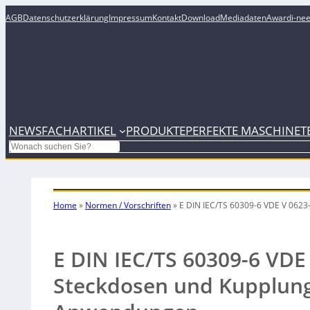
AGB
Datenschutzerklärung
Impressum
Kontakt
Download
Mediadaten
Award
i-ne
NEWS
FACHARTIKEL
PRODUKTE
PERFEKTE MASCHINE
T
Search
Home
»
Normen / Vorschriften
»
E DIN IEC/TS 60309-6 VDE V 0623
E DIN IEC/TS 60309-6 VDE 
Steckdosen und Kupplunge