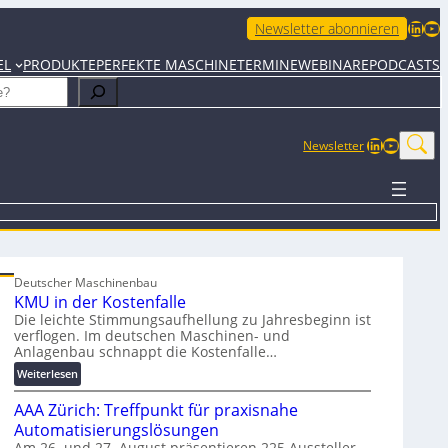
LinkedIn
YouTube
Newsletter abonnieren
EL
PRODUKTE
PERFEKTE MASCHINE
TERMINE
WEBINARE
PODCASTS
LinkedIn
YouTub
Newsletter
Deutscher Maschinenbau
KMU in der Kostenfalle
Die leichte Stimmungsaufhellung zu Jahresbeginn ist
verflogen. Im deutschen Maschinen- und
Anlagenbau schnappt die Kostenfalle…
:
Weiterlesen
K
AAA Zürich: Treffpunkt für praxisnahe
M
U
Automatisierungslösungen
i
Am 26. und 27. August präsentieren 225 Aussteller