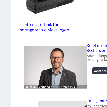
Lichtmesstechnik für
normgerechte Messungen
Kurzinform
Rechenzen
Anwendungen
bislang ist 
Weiterle
Bild: VDE Verband der Elektrotechnik
Intelligen
Im Schaltsch