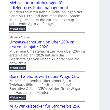
u
t
Mehrfachdurchführungen für
r
e
m
w
d
k
effizienteres Kabelmanagement
E
i
e
o
Mit den robusten Kabeldurchführungen der
n
c
r
Serie MCE Pro und dem modularen System
r
e
k
MCE Syntec bietet die zur Kaiser Group
u
d
gehörende Agro vielfältige…
r
e
n
b
g
l
:
g
Weiterlesen
e
M
y
t
b
t
e
Phoenix Contact
H
e
r
e
h
Umsatzwachstum von über 20% im
u
N
a
i
r
f
b
H
ersten Halbjahr 2026
u
l
a
f
-
c
Mit einem Umsatzwachstum von über 20% im
i
c
ersten Halbjahr 2026 hat sich die
ü
S
h
g
h
Geschäftslage von Phoenix Contact positiv
r
i
d
t
u
entwickelt.
u
m
c
m
n
r
:
Weiterlesen
o
h
e
g
c
U
d
e
h
b
h
m
Björn Twiehaus wird neuer Wago-CEO
f
e
r
r
e
s
ü
Zum 15. September übernimmt Björn
r
u
a
T
i
h
Twiehaus (Bild) die Position des Chief
t
n
n
e
m
r
Executive Officer (CEO) bei der Firma Wago
z
e
g
u
m
2
w
mit Hauptsitz in Minden.
n
E
s
p
a
0
:
g
Weiterlesen
c
n
l
o
2
B
e
h
e
a
u
6
j
n
M16-Winkelstecker für Ströme bis 25A
s
ö
f
r
s
n
E
t