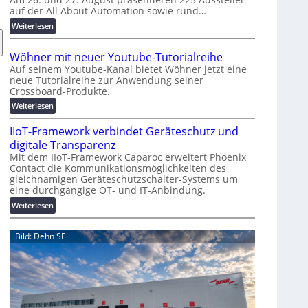
auf der All About Automation sowie rund…
n
d
:
Weiterlesen
e
A
r
A
Wöhner mit neuer Youtube-Tutorialreihe
K
A
Auf seinem Youtube-Kanal bietet Wöhner jetzt eine
o
Z
neue Tutorialreihe zur Anwendung seiner
s
ü
Crossboard-Produkte.
t
r
:
Weiterlesen
e
i
W
n
c
IIoT-Framework verbindet Geräteschutz und
ö
f
h
h
digitale Transparenz
a
:
n
Mit dem IIoT-Framework Caparoc erweitert Phoenix
l
T
Contact die Kommunikationsmöglichkeiten des
e
l
r
gleichnamigen Geräteschutzschalter-Systems um
r
e
e
eine durchgängige OT- und IT-Anbindung.
m
f
i
:
Weiterlesen
f
t
I
p
n
I
Bild: Dehn SE
u
e
o
n
u
T
k
e
-
t
r
F
f
Y
r
ü
o
a