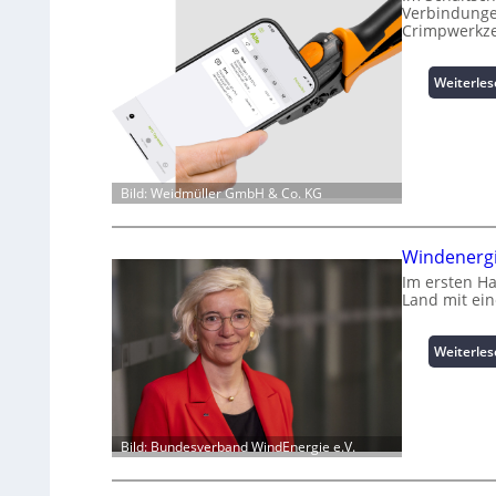
Verbindungen
Crimpwerkze
Weiterle
Bild: Weidmüller GmbH & Co. KG
Windenergi
Im ersten H
Land mit ei
Weiterle
Bild: Bundesverband WindEnergie e.V.