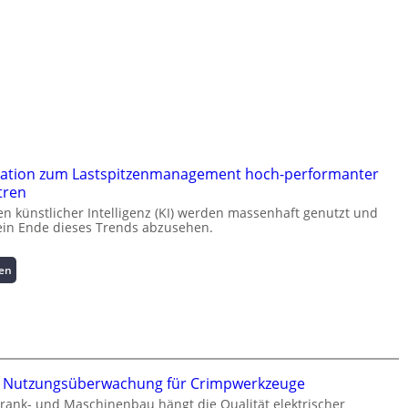
ation zum Lastspitzenmanagement hoch-performanter
tren
 künstlicher Intelligenz (KI) werden massenhaft genutzt und
kein Ende dieses Trends abzusehen.
:
sen
K
u
r
z
i
n
te Nutzungsüberwachung für Crimpwerkzeuge
f
rank- und Maschinenbau hängt die Qualität elektrischer
o