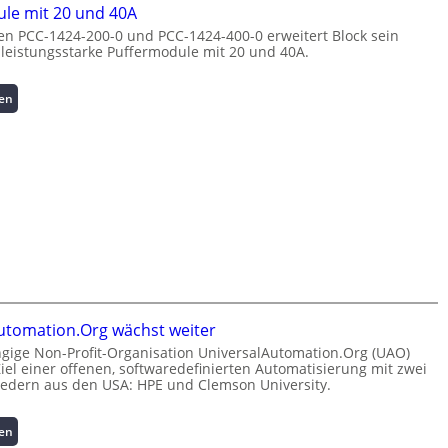
e
s
n
le mit 20 und 40A
r
ü
a
n PCC-1424-200-0 und PCC-1424-400-0 erweitert Block sein
g
b
g
 leistungsstarke Puffermodule mit 20 und 40A.
i
e
e
e
r
m
:
:
sen
w
e
I
P
a
n
n
u
c
t
v
f
h
h
e
f
u
o
s
e
n
c
t
r
g
h
i
m
f
-
t
o
ü
p
i
d
r
e
o
u
C
r
n
l
r
f
s
e
utomation.Org wächst weiter
i
o
s
m
m
r
gige Non-Profit-Organisation UniversalAutomation.Org (UAO)
i
i
p
 Ziel einer offenen, softwaredefinierten Automatisierung mit zwei
m
c
t
iedern aus den USA: HPE und Clemson University.
w
a
h
2
e
n
e
0
r
t
:
sen
r
u
k
e