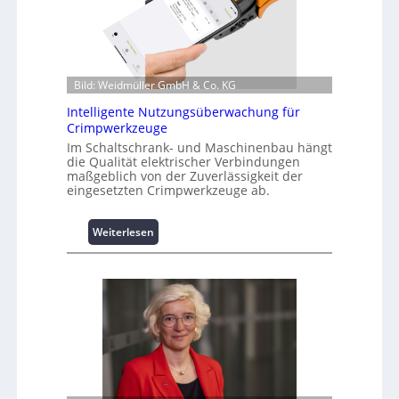
f
o
r
m
a
Bild: Weidmüller GmbH & Co. KG
t
i
Intelligente Nutzungsüberwachung für
o
Crimpwerkzeuge
n
Im Schaltschrank- und Maschinenbau hängt
z
die Qualität elektrischer Verbindungen
maßgeblich von der Zuverlässigkeit der
u
eingesetzten Crimpwerkzeuge ab.
m
L
a
:
Weiterlesen
s
I
t
n
s
t
p
e
i
l
t
l
z
i
e
g
n
e
m