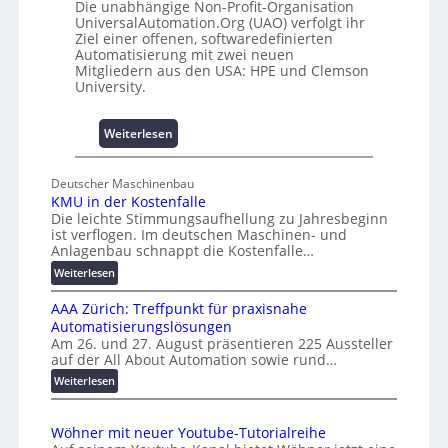
Die unabhängige Non-Profit-Organisation
0
t
UniversalAutomation.Org (UAO) verfolgt ihr
u
A
Ziel einer offenen, softwaredefinierten
n
u
Automatisierung mit zwei neuen
d
Mitgliedern aus den USA: HPE und Clemson
s
University.
4
b
0
a
A
u
:
Weiterlesen
h
U
e
n
Deutscher Maschinenbau
m
i
KMU in der Kostenfalle
m
v
Die leichte Stimmungsaufhellung zu Jahresbeginn
n
e
ist verflogen. Im deutschen Maschinen- und
i
r
Anlagenbau schnappt die Kostenfalle…
s
s
:
Weiterlesen
s
a
K
e
l
AAA Zürich: Treffpunkt für praxisnahe
M
s
A
Automatisierungslösungen
U
c
u
Am 26. und 27. August präsentieren 225 Aussteller
i
h
auf der All About Automation sowie rund…
t
n
a
o
d
:
Weiterlesen
f
e
A
m
f
r
A
a
Wöhner mit neuer Youtube-Tutorialreihe
e
K
A
t