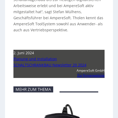
Arbeitsweise erlebt und bei AmpereSoft aktiv
mitgestaltet hat“, sagt Stefan Mülhens,
Geschäftsführer bei AmpereSoft. Tholen kennt das
AmpereSoft ToolSystem sowohl aus Anwender- als
auch aus Vertriebsperspektive.
2. Juni 2024
Planung und Installation
SCHALTSCHRANKBAU Newsletter 20 2024
AmpereSoft GmbH
Zur Firmenwebsite
MEHR ZUM THEMA