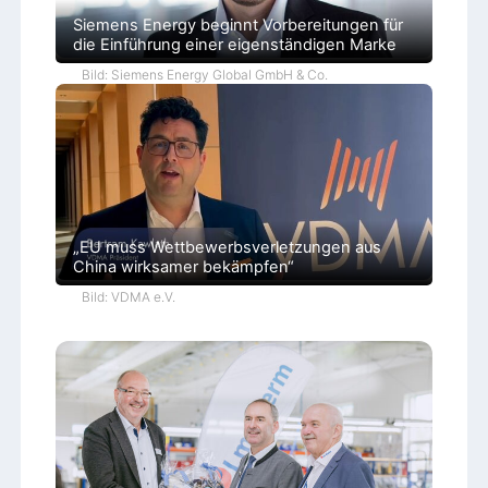
e
Siemens Energy beginnt Vorbereitungen für
n
die Einführung einer eigenständigen Marke
d
u
Bild: Siemens Energy Global GmbH & Co.
n
g
e
n
„EU muss Wettbewerbsverletzungen aus
China wirksamer bekämpfen“
Bild: VDMA e.V.