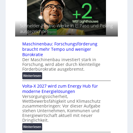
-
s
v
T
n
e
u
a
r
t
h
b
o
e
Schneider-Electric-Werke in El Paso und Peking
i
r
A
ausgezeichnet
n
i
u
d
a
t
e
Maschinenbau: Forschungsförderung
l
o
t
braucht mehr Tempo und weniger
r
m
G
Bürokratie
e
a
e
Der Maschinenbau investiert stark in
i
t
Forschung, wird aber durch kleinteilige
r
h
i
Förderbürokratie ausgebremst.
ä
e
s
t
:
Weiterlesen
i
e
M
e
s
Volta-X 2027 wird zum Energy Hub für
a
r
c
moderne Energielösungen
s
u
h
Versorgungssicherheit,
c
n
Wettbewerbsfähigkeit und Klimaschutz
u
h
g
zusammenbringen: Vor dieser Aufgabe
t
i
s
stehen Unternehmen, Kommunen und
z
n
l
Energiewirtschaft aktuell mit neuer
u
e
ö
Dringlichkeit.
n
n
s
:
Weiterlesen
d
b
u
V