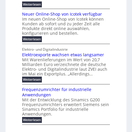
s
e
m
r
n
e
:
s
Weiterlesen
K
l
n
e
e
o
P
r
a
s
t
r
u
r
k
b
t
Neuer Online-Shop von Icotek verfügbar
s
c
e
e
o
e
e
t
r
Im neuen Online-Shop von Icotek können
a
r
n
f
l
c
e
Kunden ab sofort und zu jeder Zeit alle
a
W
i
t
m
k
n
a
Produkte direkt online auswählen,
t
n
a
e
H
P
g
konfigurieren und bestellen.
e
n
r
i
a
l
o
t
a
f
l
:
Weiterlesen
e
-
u
f
g
ü
b
N
C
ü
g
e
r
j
e
E
Elektro- und Digitalindustrie
h
m
S
a
u
F
O
r
Elektroexporte wachsen etwas langsamer
e
t
h
e
e
e
n
r
r
Mit Warenlieferungen im Wert von 20,7
r
n
s
t
ö
2
O
Milliarden Euro verzeichnete die deutsche
d
m
0
t
n
Elektro- und Digitalindustrie laut ZVEI auch
e
e
2
l
im Mai ein Exportplus. „Allerdings…
s
b
6
i
i
i
:
Weiterlesen
n
n
s
E
e
d
2
l
-
Frequenzumrichter für industrielle
u
5
e
S
Anwendungen
s
A
k
h
t
Mit der Entwicklung des Sinamics G200
t
o
r
Frequenzumrichters erweitert Siemens sein
r
p
i
o
Sinamics Portfolio für industrielle
v
e
e
o
Anwendungen.
l
x
n
l
:
Weiterlesen
p
I
e
F
o
c
s
r
r
o
E
e