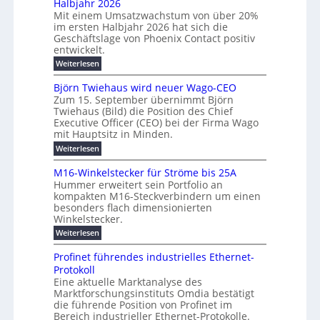
Halbjahr 2026
f
u
l
H
b
a
Mit einem Umsatzwachstum von über 20%
c
i
-
c
f
im ersten Halbjahr 2026 hat sich die
h
h
g
S
Geschäftslage von Phoenix Contact positiv
ü
d
t
u
i
entwickelt.
r
u
m
n
c
r
m
:
Weiterlesen
e
g
c
h
U
o
h
h
m
b
e
Björn Twiehaus wird neuer Wago-CEO
d
f
s
r
e
Zum 15. September übernimmt Björn
r
e
ü
a
T
Twiehaus (Bild) die Position des Chief
i
u
h
t
r
e
Executive Officer (CEO) bei der Firma Wago
r
z
m
n
n
u
m
mit Hauptsitz in Minden.
w
2
g
e
n
a
p
:
Weiterlesen
0
s
g
E
c
B
o
2
e
l
h
n
j
u
M16-Winkelstecker für Ströme bis 25A
n
s
6
a
ö
e
f
t
Hummer erweitert sein Portfolio an
n
E
r
s
r
ü
u
kompakten M16-Steckverbindern um einen
d
n
u
t
r
m
g
besonders flach dimensionierten
T
w
e
v
r
s
i
Winkelstecker.
w
ff
e
o
o
c
i
e
i
:
Weiterlesen
n
n
e
p
h
z
M
l
ü
h
i
e
i
1
a
b
ö
Profinet führendes industrielles Ethernet-
a
g
e
6
e
a
l
u
s
Protokoll
n
-
r
e
n
s
t
Eine aktuelle Marktanalyse des
u
t
W
2
r
w
E
l
Marktforschungsinstituts Omdia bestätigt
e
i
0
n
i
B
r
n
%
t
die führende Position von Profinet im
e
g
r
e
k
ü
i
Bereich industrieller Ethernet-Protokolle.
h
i
d
e