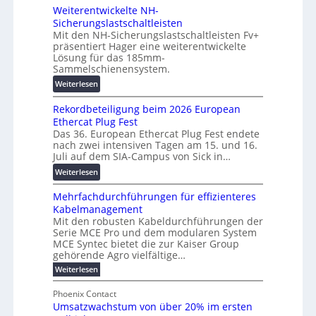
d
a
n
Weiterentwickelte NH-
o
i
u
g
Sicherungslastschaltleisten
l
g
:
e
Mit den NH-Sicherungslastschaltleisten Fv+
t
i
F
n
präsentiert Hager eine weiterentwickelte
a
t
o
Lösung für das 185mm-
-
a
r
Sammelschienensystem.
X
l
s
:
Weiterlesen
2
e
c
W
0
T
h
Rekordbeteiligung beim 2026 European
e
2
r
u
Ethercat Plug Fest
i
7
a
n
Das 36. European Ethercat Plug Fest endete
t
w
n
g
nach zwei intensiven Tagen am 15. und 16.
e
i
s
s
Juli auf dem SIA-Campus von Sick in…
r
r
p
f
:
Weiterlesen
e
d
a
ö
R
n
z
r
r
Mehrfachdurchführungen für effizienteres
e
t
u
e
d
Kabelmanagement
k
w
m
n
e
Mit den robusten Kabeldurchführungen der
o
i
E
z
r
Serie MCE Pro und dem modularen System
r
c
n
MCE Syntec bietet die zur Kaiser Group
u
d
k
e
gehörende Agro vielfältige…
n
b
e
r
:
g
Weiterlesen
e
l
g
M
b
t
t
e
y
Phoenix Contact
r
e
h
e
H
Umsatzwachstum von über 20% im ersten
a
r
i
N
u