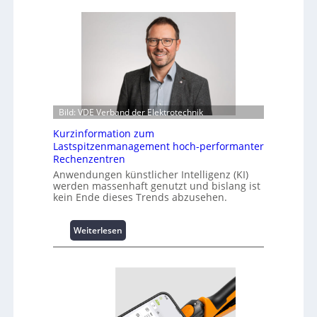
Bild: VDE Verband der Elektrotechnik
Kurzinformation zum
Lastspitzenmanagement hoch-performanter
Rechenzentren
Anwendungen künstlicher Intelligenz (KI)
werden massenhaft genutzt und bislang ist
kein Ende dieses Trends abzusehen.
:
Weiterlesen
K
u
r
z
i
n