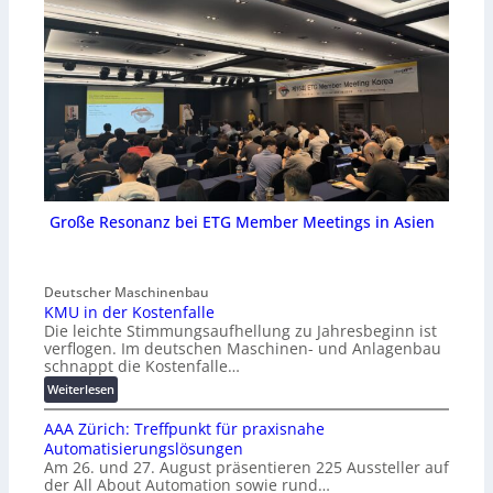
Große Resonanz bei ETG Member Meetings in Asien
Deutscher Maschinenbau
KMU in der Kostenfalle
Die leichte Stimmungsaufhellung zu Jahresbeginn ist
verflogen. Im deutschen Maschinen- und Anlagenbau
schnappt die Kostenfalle…
:
Weiterlesen
K
AAA Zürich: Treffpunkt für praxisnahe
M
Automatisierungslösungen
U
Am 26. und 27. August präsentieren 225 Aussteller auf
i
der All About Automation sowie rund…
n