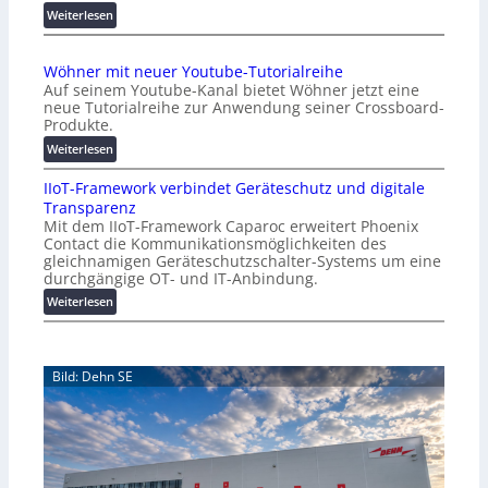
d
:
Weiterlesen
e
A
r
A
Wöhner mit neuer Youtube-Tutorialreihe
K
A
Auf seinem Youtube-Kanal bietet Wöhner jetzt eine
o
Z
neue Tutorialreihe zur Anwendung seiner Crossboard-
s
ü
Produkte.
t
r
:
Weiterlesen
e
i
W
n
c
IIoT-Framework verbindet Geräteschutz und digitale
ö
f
h
Transparenz
h
a
:
Mit dem IIoT-Framework Caparoc erweitert Phoenix
n
l
T
Contact die Kommunikationsmöglichkeiten des
e
l
r
gleichnamigen Geräteschutzschalter-Systems um eine
r
e
e
durchgängige OT- und IT-Anbindung.
m
f
:
Weiterlesen
i
f
I
t
p
I
n
u
o
e
n
Bild: Dehn SE
T
u
k
-
e
t
F
r
f
r
Y
ü
a
o
r
m
u
p