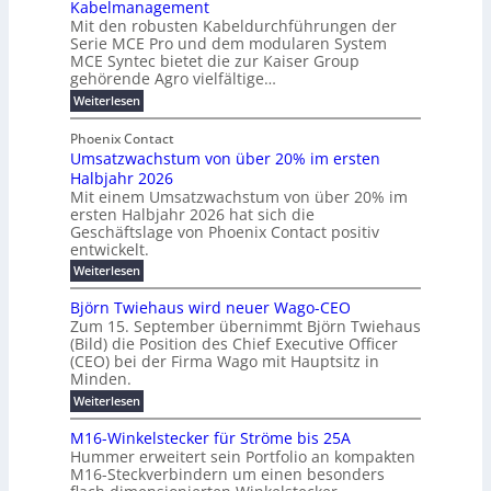
Kabelmanagement
k
w
m
d
Mit den robusten Kabeldurchführungen der
o
i
E
e
Serie MCE Pro und dem modularen System
r
c
n
r
MCE Syntec bietet die zur Kaiser Group
d
k
e
gehörende Agro vielfältige…
u
b
e
r
n
:
Weiterlesen
e
l
g
M
g
t
t
e
y
b
Phoenix Contact
e
h
e
H
Umsatzwachstum von über 20% im ersten
r
r
i
N
u
Halbjahr 2026
f
a
l
H
b
a
Mit einem Umsatzwachstum von über 20% im
u
i
-
c
f
ersten Halbjahr 2026 hat sich die
c
h
g
S
Geschäftslage von Phoenix Contact positiv
ü
h
d
u
i
entwickelt.
r
u
t
n
c
r
m
:
Weiterlesen
m
g
c
h
U
o
e
h
m
b
e
Björn Twiehaus wird neuer Wago-CEO
d
f
h
s
e
Zum 15. September übernimmt Björn Twiehaus
r
e
ü
a
r
(Bild) die Position des Chief Executive Officer
i
u
h
t
r
T
(CEO) bei der Firma Wago mit Hauptsitz in
r
z
m
n
n
e
u
Minden.
w
2
g
e
n
a
m
:
Weiterlesen
0
s
g
E
c
p
B
2
e
l
h
n
j
o
M16-Winkelstecker für Ströme bis 25A
n
s
6
a
ö
e
f
u
t
Hummer erweitert sein Portfolio an kompakten
E
r
s
r
ü
u
M16-Steckverbindern um einen besonders
n
n
u
t
r
m
g