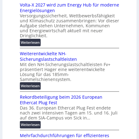
z
Volta-X 2027 wird zum Energy Hub für moderne
a
l
u
Energielösungen
s
ö
n
Versorgungssicherheit, Wettbewerbsfähigkeit
c
s
d
und Klimaschutz zusammenbringen: Vor dieser
h
u
Aufgabe stehen Unternehmen, Kommunen
d
i
n
und Energiewirtschaft aktuell mit neuer
i
n
g
Dringlichkeit.
g
e
e
:
i
Weiterlesen
n
n
V
t
b
Weiterentwickelte NH-
o
a
a
Sicherungslastschaltleisten
l
l
u
Mit den NH-Sicherungslastschaltleisten Fv+
t
e
:
präsentiert Hager eine weiterentwickelte
a
T
F
Lösung für das 185mm-
-
r
o
Sammelschienensystem.
X
a
r
:
Weiterlesen
2
n
s
W
0
s
c
Rekordbeteiligung beim 2026 European
e
2
p
h
Ethercat Plug Fest
i
7
a
u
Das 36. European Ethercat Plug Fest endete
t
w
r
n
nach zwei intensiven Tagen am 15. und 16. Juli
e
i
e
g
auf dem SIA-Campus von Sick in…
r
r
n
s
:
Weiterlesen
e
d
z
f
R
n
z
ö
Mehrfachdurchführungen für effizienteres
e
t
u
r