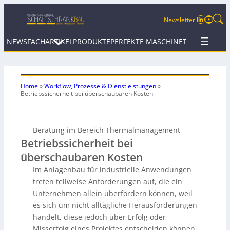
LinkedIn
YouTu
Newsletter
NEWS
FACHARTIKEL
PRODUKTE
PERFEKTE MASCHINE
TERMINE
WEB
Home
»
Workflow, Prozesse & Dienstleistungen
»
Betriebssicherheit
bei überschaubaren Kosten
Beratung im Bereich Thermalmanagement
Betriebssicherheit bei
überschaubaren Kosten
Im Anlagenbau für industrielle Anwendungen
treten teilweise Anforderungen auf, die ein
Unternehmen allein überfordern können, weil
es sich um nicht alltägliche Herausforderungen
handelt, diese jedoch über Erfolg oder
Misserfolg eines Projektes entscheiden können.