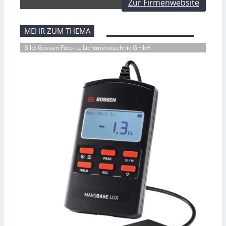
Zur Firmenwebsite
MEHR ZUM THEMA
Bild: Gossen Foto- u. Lichtmesstechnik GmbH