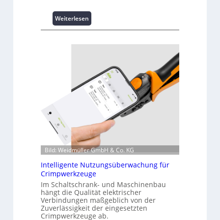
:
Weiterlesen
K
u
r
z
i
n
f
o
r
m
a
t
i
o
Bild: Weidmüller GmbH & Co. KG
n
Intelligente Nutzungsüberwachung für
z
Crimpwerkzeuge
u
Im Schaltschrank- und Maschinenbau
m
hängt die Qualität elektrischer
L
Verbindungen maßgeblich von der
a
Zuverlässigkeit der eingesetzten
s
Crimpwerkzeuge ab.