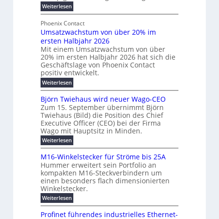
l
g
:
Weiterlesen
b
e
t
y
M
r
t
e
e
H
Phoenix Contact
a
e
h
N
u
Umsatzwachstum von über 20% im
r
u
i
H
b
ersten Halbjahr 2026
f
c
l
-
a
f
Mit einem Umsatzwachstum von über
h
i
c
S
20% im ersten Halbjahr 2026 hat sich die
ü
t
h
g
i
Geschäftslage von Phoenix Contact
r
d
m
u
positiv entwickelt.
c
m
u
e
n
h
r
:
Weiterlesen
o
h
g
c
U
e
d
h
r
m
b
Björn Twiehaus wird neuer Wago-CEO
r
e
f
s
T
e
Zum 15. September übernimmt Björn
u
ü
r
a
e
Twiehaus (Bild) die Position des Chief
i
h
n
t
n
m
Executive Officer (CEO) bei der Firma
r
z
m
g
e
u
Wago mit Hauptsitz in Minden.
w
p
2
s
E
n
a
o
:
Weiterlesen
0
l
g
c
n
B
u
2
e
h
a
e
j
M16-Winkelstecker für Ströme bis 25A
n
n
s
6
s
ö
r
f
t
Hummer erweitert sein Portfolio an
d
E
r
t
ü
g
u
kompakten M16-Steckverbindern um
n
w
u
r
s
m
i
einen besonders flach dimensionierten
T
e
e
v
r
c
Winkelstecker.
w
e
ff
o
n
o
i
h
l
i
:
Weiterlesen
n
i
e
p
a
z
M
ü
ö
h
g
e
i
1
b
l
Profinet führendes industrielles Ethernet-
s
a
e
6
e
e