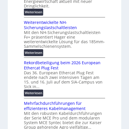
Energiewirtschaft aktuell mit neuer
g
e
i
Dringlichkeit.
e
n
g
n
:
Weiterlesen
b
i
V
a
t
Weiterentwickelte NH-
o
u
a
Sicherungslastschaltleisten
l
:
l
Mit den NH-Sicherungslastschaltleisten
t
F
e
Fv+ präsentiert Hager eine
a
o
T
weiterentwickelte Lösung für das 185mm-
-
r
r
Sammelschienensystem.
X
s
a
:
Weiterlesen
2
c
n
W
0
h
s
Rekordbeteiligung beim 2026 European
e
2
u
p
Ethercat Plug Fest
i
7
n
a
Das 36. European Ethercat Plug Fest
t
w
g
r
endete nach zwei intensiven Tagen am
e
i
s
15. und 16. Juli auf dem SIA-Campus von
e
r
r
Sick in…
f
n
e
d
ö
z
:
Weiterlesen
n
z
r
R
t
u
d
Mehrfachdurchführungen für
e
w
m
e
effizienteres Kabelmanagement
k
i
E
r
Mit den robusten Kabeldurchführungen
o
c
n
der Serie MCE Pro und dem modularen
u
r
k
e
System MCE Syntec bietet die zur Kaiser
n
d
e
r
Group gehörende Agro vielfältige…
g
b