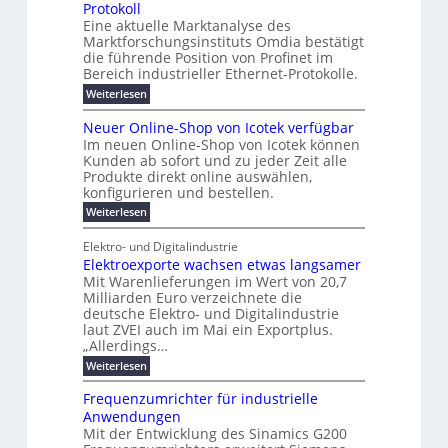
a
t
u
Protokoll
u
n
-
r
r
n
s
l
Eine aktuelle Marktanalyse des
t
W
n
2
w
B
E
Marktforschungsinstituts Omdia bestätigt
e
i
e
0
g
i
ü
r
n
%
t
die führende Position von Profinet im
i
r
e
e
k
i
r
Bereich industrieller Ethernet-Protokolle.
h
d
s
n
s
e
m
o
n
e
:
Weiterlesen
t
K
l
e
e
k
P
r
a
s
r
e
u
r
b
t
r
Neuer Online-Shop von Icotek verfügbar
s
c
n
e
o
e
e
t
Im neuen Online-Shop von Icotek können
a
a
r
f
l
c
e
Kunden ab sofort und zu jeder Zeit alle
W
t
i
t
m
k
n
a
Produkte direkt online auswählen,
n
i
a
e
H
P
g
konfigurieren und bestellen.
e
n
r
a
e
l
o
t
a
f
l
:
Weiterlesen
-
u
f
g
ü
b
N
C
ü
g
e
r
j
e
E
Elektro- und Digitalindustrie
h
m
S
a
u
F
O
r
Elektroexporte wachsen etwas langsamer
e
t
h
e
e
e
n
r
r
Mit Warenlieferungen im Wert von 20,7
r
n
s
t
ö
2
O
Milliarden Euro verzeichnete die
d
m
0
t
n
deutsche Elektro- und Digitalindustrie
e
e
2
l
laut ZVEI auch im Mai ein Exportplus.
s
b
6
i
„Allerdings…
i
i
n
n
s
:
e
Weiterlesen
d
2
E
-
u
5
l
S
Frequenzumrichter für industrielle
s
A
e
h
t
Anwendungen
k
o
r
Mit der Entwicklung des Sinamics G200
t
p
i