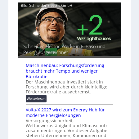
n
v
Bild: Schneider Electric GmbH
u
a
e
t
h
r
o
e
b
r
A
i
i
u
n
a
t
d
l
o
e
r
m
Schneider-Electric-Werke in El Paso und
t
e
a
Peking ausgezeichnet
G
i
t
e
h
i
Maschinenbau: Forschungsförderung
r
e
s
braucht mehr Tempo und weniger
ä
i
Bürokratie
t
e
Der Maschinenbau investiert stark in
e
r
Forschung, wird aber durch kleinteilige
s
u
Förderbürokratie ausgebremst.
c
n
:
h
Weiterlesen
g
M
u
s
Volta-X 2027 wird zum Energy Hub für
a
t
l
moderne Energielösungen
s
z
ö
Versorgungssicherheit,
c
u
s
Wettbewerbsfähigkeit und Klimaschutz
h
n
u
zusammenbringen: Vor dieser Aufgabe
i
d
stehen Unternehmen, Kommunen und
n
n
d