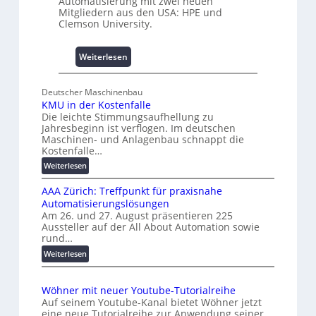
Automatisierung mit zwei neuen
m
A
Mitgliedern aus den USA: HPE und
m
Clemson University.
n
i
:
Weiterlesen
s
U
s
n
e
Deutscher Maschinenbau
i
s
KMU in der Kostenfalle
v
c
Die leichte Stimmungsaufhellung zu
e
h
Jahresbeginn ist verflogen. Im deutschen
r
a
Maschinen- und Anlagenbau schnappt die
Kostenfalle…
s
f
a
f
:
Weiterlesen
l
K
e
A
AAA Zürich: Treffpunkt für praxisnahe
M
n
Automatisierungslösungen
u
U
Am 26. und 27. August präsentieren 225
i
t
Aussteller auf der All About Automation sowie
n
o
rund…
d
m
:
Weiterlesen
e
a
A
r
t
A
K
i
Wöhner mit neuer Youtube-Tutorialreihe
A
o
o
Auf seinem Youtube-Kanal bietet Wöhner jetzt
Z
s
n
eine neue Tutorialreihe zur Anwendung seiner