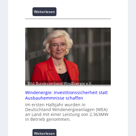
t
s
:
Weiterlesen
p
I
i
n
t
t
z
e
e
l
n
l
m
i
a
g
n
e
a
n
g
t
e
e
m
Bild: Bundesverband WindEnergie e.V.
N
e
Windenergie: Investitionssicherheit statt
u
n
Ausbauhemmnisse schaffen
t
t
z
Im ersten Halbjahr wurden in
h
Deutschland Windenergieanlagen (WEA)
u
o
an Land mit einer Leistung von 2.363MW
n
c
in Betrieb genommen.
g
h
s
-
ü
:
Weiterlesen
p