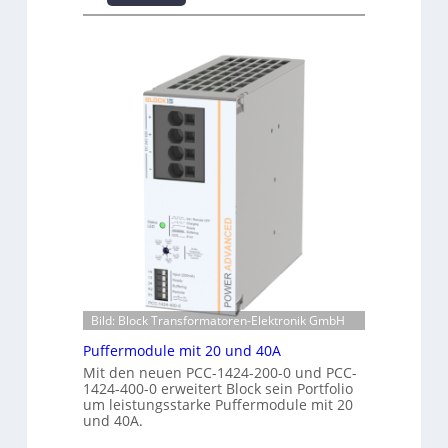
b
W
e
e
i
r
r
n
f
w
d
o
a
e
r
c
n
m
h
e
a
u
r
n
n
g
t
g
i
e
f
e
r
ü
:
R
r
I
e
C
n
c
r
v
h
i
e
e
m
s
n
Bild: Block Transformatoren-Elektronik GmbH
p
t
z
w
Puffermodule mit 20 und 40A
i
e
e
t
Mit den neuen PCC-1424-200-0 und PCC-
n
r
1424-400-0 erweitert Block sein Portfolio
i
t
um leistungsstarke Puffermodule mit 20
k
o
r
und 40A.
z
n
e
e
s