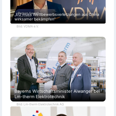
„EU muss Wettbewerbsverletzungen aus China
wirksamer bekämpfen“
Bild: VDMA e.V.
Bayerns Wirtschaftsminister Aiwanger bei
Lm-therm Elektrotechnik
Bild: Lm-therm Elektrotechnik AG