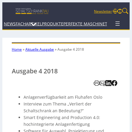
LinkedIn
YouTu
Newsletter
NEWS
FACHARTIKEL
PRODUKTE
PERFEKTE MASCHINE
TERMINE
WEB
Home
»
Aktuelle Ausgabe
»
Ausgabe 4 2018
Ausgabe 4 2018
Anlagenverfügbarkeit am Fluhafen Oslo
Interview zum Thema „Verliert der
Schaltschrank an Bedeutung?”
Smart Engineering and Production 4.0:
hochintegrierte Anlagenfertigung
Software für Auswahl, Projektierung und