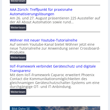
:
Weiterlesen
K
AAA Zürich: Treffpunkt für praxisnahe
M
Automatisierungslösungen
U
Am 26. und 27. August präsentieren 225 Aussteller auf
i
der All About Automation sowie rund…
n
d
:
Weiterlesen
e
A
r
A
Wöhner mit neuer Youtube-Tutorialreihe
K
A
Auf seinem Youtube-Kanal bietet Wöhner jetzt eine
o
Z
neue Tutorialreihe zur Anwendung seiner Crossboard-
s
ü
Produkte.
t
r
:
Weiterlesen
e
i
W
n
c
IIoT-Framework verbindet Geräteschutz und digitale
ö
f
h
Transparenz
h
a
:
Mit dem IIoT-Framework Caparoc erweitert Phoenix
n
l
T
Contact die Kommunikationsmöglichkeiten des
e
l
r
gleichnamigen Geräteschutzschalter-Systems um eine
r
e
e
durchgängige OT- und IT-Anbindung.
m
f
:
Weiterlesen
i
f
I
t
p
I
n
u
o
e
n
Bild: Dehn SE
T