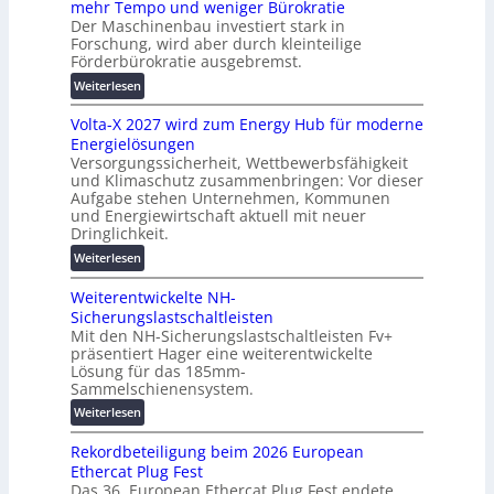
mehr Tempo und weniger Bürokratie
e
s
Der Maschinenbau investiert stark in
r
c
Forschung, wird aber durch kleinteilige
u
h
Förderbürokratie ausgebremst.
n
u
:
Weiterlesen
g
t
M
s
z
Volta-X 2027 wird zum Energy Hub für moderne
a
l
u
Energielösungen
s
ö
n
Versorgungssicherheit, Wettbewerbsfähigkeit
c
s
d
und Klimaschutz zusammenbringen: Vor dieser
h
u
Aufgabe stehen Unternehmen, Kommunen
d
i
n
und Energiewirtschaft aktuell mit neuer
i
n
g
Dringlichkeit.
g
e
e
:
i
Weiterlesen
n
n
V
t
b
Weiterentwickelte NH-
o
a
a
Sicherungslastschaltleisten
l
l
u
Mit den NH-Sicherungslastschaltleisten Fv+
t
e
:
präsentiert Hager eine weiterentwickelte
a
T
F
Lösung für das 185mm-
-
r
o
Sammelschienensystem.
X
a
r
:
Weiterlesen
2
n
s
W
0
s
c
Rekordbeteiligung beim 2026 European
e
2
p
h
Ethercat Plug Fest
i
7
a
u
Das 36. European Ethercat Plug Fest endete
t