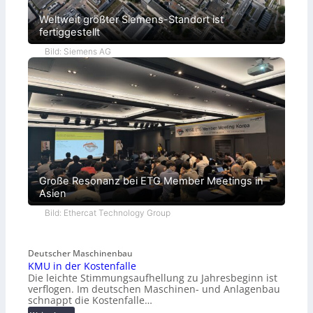
Weltweit größter Siemens-Standort ist
fertiggestellt
Bild: Siemens AG
Große Resonanz bei ETG Member Meetings in
Asien
Bild: Ethercat Technology Group
Deutscher Maschinenbau
KMU in der Kostenfalle
Die leichte Stimmungsaufhellung zu Jahresbeginn ist
verflogen. Im deutschen Maschinen- und Anlagenbau
schnappt die Kostenfalle…