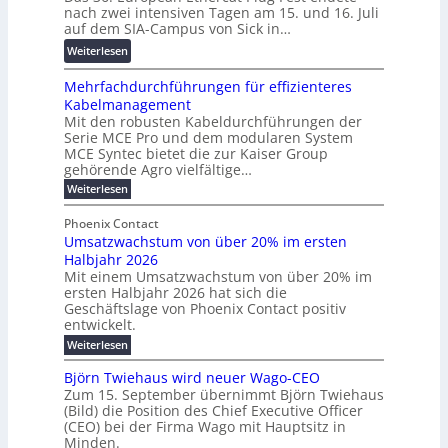
w
r
n
nach zwei intensiven Tagen am 15. und 16. Juli
e
i
e
g
auf dem SIA-Campus von Sick in…
r
r
n
s
:
Weiterlesen
e
d
z
f
R
n
z
ö
Mehrfachdurchführungen für effizienteres
e
t
u
r
Kabelmanagement
k
w
m
d
Mit den robusten Kabeldurchführungen der
o
i
E
e
Serie MCE Pro und dem modularen System
r
c
n
r
MCE Syntec bietet die zur Kaiser Group
d
k
e
gehörende Agro vielfältige…
u
b
e
r
n
:
Weiterlesen
e
l
g
M
g
t
t
e
y
b
Phoenix Contact
e
h
e
H
Umsatzwachstum von über 20% im ersten
r
r
i
N
u
Halbjahr 2026
f
a
l
H
b
a
Mit einem Umsatzwachstum von über 20% im
u
i
-
c
f
ersten Halbjahr 2026 hat sich die
c
h
g
S
Geschäftslage von Phoenix Contact positiv
ü
h
d
u
i
entwickelt.
r
u
t
n
c
r
m
:
Weiterlesen
m
g
c
h
U
o
e
h
m
b
e
Björn Twiehaus wird neuer Wago-CEO
d
f
h
s
e
Zum 15. September übernimmt Björn Twiehaus
r
e
ü
a
r
(Bild) die Position des Chief Executive Officer
i
u
h
t
r
T
(CEO) bei der Firma Wago mit Hauptsitz in
r
z
m
n
n
e
u
Minden.
w
2
g