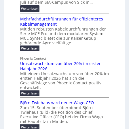
g
Juli auf dem SIA-Campus von Sick in…
e
r
r
s
n
:
Weiterlesen
e
d
f
z
R
n
z
ö
Mehrfachdurchführungen für effizienteres
e
t
u
r
Kabelmanagement
k
w
m
d
Mit den robusten Kabeldurchführungen der
o
i
E
e
Serie MCE Pro und dem modularen System
r
c
n
r
MCE Syntec bietet die zur Kaiser Group
d
k
e
gehörende Agro vielfältige…
u
b
e
r
n
:
Weiterlesen
e
l
g
M
g
t
t
e
y
b
Phoenix Contact
e
h
e
H
Umsatzwachstum von über 20% im ersten
r
r
i
N
u
Halbjahr 2026
f
a
l
H
b
a
Mit einem Umsatzwachstum von über 20% im
u
i
-
c
f
ersten Halbjahr 2026 hat sich die
c
h
g
S
Geschäftslage von Phoenix Contact positiv
ü
h
d
u
i
entwickelt.
r
u
t
n
c
r
m
:
Weiterlesen
m
g
c
h
U
o
e
h
m
b
e
Björn Twiehaus wird neuer Wago-CEO
d
f
h
s
e
Zum 15. September übernimmt Björn
r
e
ü
a
r
Twiehaus (Bild) die Position des Chief
i
u
h
t
r
T
Executive Officer (CEO) bei der Firma Wago
r
z
m
n
n
e
u
mit Hauptsitz in Minden.
w
2
g
e
n
a
m
:
Weiterlesen
0
s
g
E