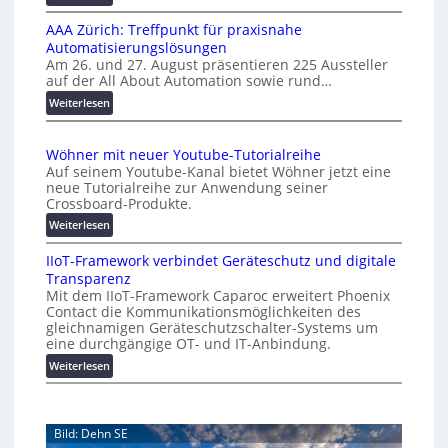
e
a
K
n
l
AAA Zürich: Treffpunkt für praxisnahe
M
A
Automatisierungslösungen
U
u
Am 26. und 27. August präsentieren 225 Aussteller
i
auf der All About Automation sowie rund…
t
n
o
d
:
Weiterlesen
e
A
m
r
A
a
Wöhner mit neuer Youtube-Tutorialreihe
K
A
t
Auf seinem Youtube-Kanal bietet Wöhner jetzt eine
o
Z
i
neue Tutorialreihe zur Anwendung seiner
s
ü
o
Crossboard-Produkte.
t
r
n
:
Weiterlesen
e
i
.
W
n
c
O
IIoT-Framework verbindet Geräteschutz und digitale
ö
f
h
r
Transparenz
h
a
:
g
Mit dem IIoT-Framework Caparoc erweitert Phoenix
n
l
T
w
Contact die Kommunikationsmöglichkeiten des
e
l
r
gleichnamigen Geräteschutzschalter-Systems um
ä
r
e
e
eine durchgängige OT- und IT-Anbindung.
c
m
f
:
Weiterlesen
h
i
f
I
s
t
p
I
n
t
u
o
e
w
n
Bild: Dehn SE
T
u
e
k