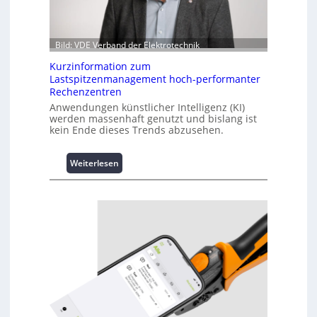
Bild: VDE Verband der Elektrotechnik
Kurzinformation zum
Lastspitzenmanagement hoch-performanter
Rechenzentren
Anwendungen künstlicher Intelligenz (KI)
werden massenhaft genutzt und bislang ist
kein Ende dieses Trends abzusehen.
:
Weiterlesen
K
u
r
z
i
n
f
o
r
m
a