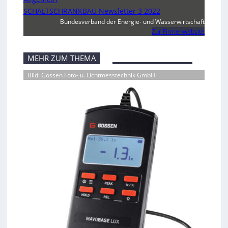
SCHALTSCHRANKBAU Newsletter 3 2022
Bundesverband der Energie- und Wasserwirtschaft
Zur Firmenwebsite
MEHR ZUM THEMA
Bild: Gossen Foto- u. Lichtmesstechnik GmbH