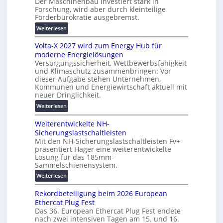
Der Maschinenbau investiert stark in
s
r
Forschung, wird aber durch kleinteilige
c
Förderbürokratie ausgebremst.
u
h
n
:
Weiterlesen
u
g
M
t
s
Volta-X 2027 wird zum Energy Hub für
a
z
l
moderne Energielösungen
s
u
ö
Versorgungssicherheit, Wettbewerbsfähigkeit
c
n
und Klimaschutz zusammenbringen: Vor
s
h
d
dieser Aufgabe stehen Unternehmen,
u
i
d
Kommunen und Energiewirtschaft aktuell mit
n
n
i
neuer Dringlichkeit.
g
e
g
:
Weiterlesen
e
n
i
V
n
b
t
Weiterentwickelte NH-
o
a
a
Sicherungslastschaltleisten
l
u
l
Mit den NH-Sicherungslastschaltleisten Fv+
t
:
e
präsentiert Hager eine weiterentwickelte
a
F
Lösung für das 185mm-
T
-
o
Sammelschienensystem.
r
X
r
a
:
Weiterlesen
2
s
n
W
0
c
s
Rekordbeteiligung beim 2026 European
e
2
h
p
Ethercat Plug Fest
i
7
u
Das 36. European Ethercat Plug Fest endete
a
t
w
n
nach zwei intensiven Tagen am 15. und 16.
r
e
i