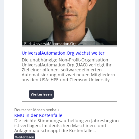
e
t
m
t
i
A
t
u
2
s
0
b
u
a
Bild: UniversalAutomation.Org
n
u
d
h
UniversalAutomation.Org wächst weiter
4
e
Die unabhängige Non-Profit-Organisation
0
m
UniversalAutomation.Org (UAO) verfolgt ihr
A
Ziel einer offenen, softwaredefinierten
m
Automatisierung mit zwei neuen Mitgliedern
n
aus den USA: HPE und Clemson University.
i
s
s
:
Weiterlesen
e
U
s
n
Deutscher Maschinenbau
c
i
KMU in der Kostenfalle
h
v
Die leichte Stimmungsaufhellung zu Jahresbeginn
a
e
ist verflogen. Im deutschen Maschinen- und
f
r
Anlagenbau schnappt die Kostenfalle…
f
s
:
Weiterlesen