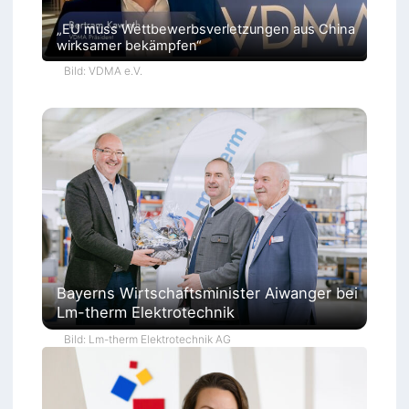
„EU muss Wettbewerbsverletzungen aus China
wirksamer bekämpfen“
Bild: VDMA e.V.
Bayerns Wirtschaftsminister Aiwanger bei
Lm-therm Elektrotechnik
Bild: Lm-therm Elektrotechnik AG