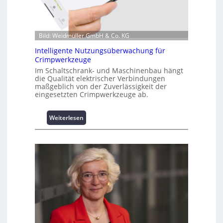
t
i
o
n
Bild: Weidmüller GmbH & Co. KG
z
Intelligente Nutzungsüberwachung für
u
Crimpwerkzeuge
m
Im Schaltschrank- und Maschinenbau hängt
L
die Qualität elektrischer Verbindungen
a
maßgeblich von der Zuverlässigkeit der
s
eingesetzten Crimpwerkzeuge ab.
t
s
:
Weiterlesen
p
I
i
n
t
t
z
e
e
l
n
l
m
i
a
g
n
e
a
n
g
t
e