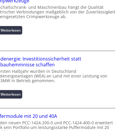
impwerkzeuge
n
Schaltschrank- und Maschinenbau hängt die Qualität
f
ktrischer Verbindungen maßgeblich von der Zuverlässigkeit
o
 eingesetzten Crimpwerkzeuge ab.
r
m
a
:
Weiterlesen
t
I
i
n
o
t
n
e
z
l
denergie: Investitionssicherheit statt
u
l
bauhemmnisse schaffen
m
i
ersten Halbjahr wurden in Deutschland
L
g
denergieanlagen (WEA) an Land mit einer Leistung von
a
e
63MW in Betrieb genommen.
s
n
t
t
:
Weiterlesen
s
e
W
p
N
i
i
u
n
t
t
fermodule mit 20 und 40A
d
z
z
e
 den neuen PCC-1424-200-0 und PCC-1424-400-0 erweitert
e
u
ck sein Portfolio um leistungsstarke Puffermodule mit 20
n
n
n