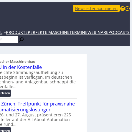
LinkedIn
YouTube
Newsletter abonnieren
EL
PRODUKTE
PERFEKTE MASCHINE
TERMINE
WEBINARE
PODCASTS
scher Maschinenbau
 in der Kostenfalle
leichte Stimmungsaufhellung zu
esbeginn ist verflogen. Im deutschen
chinen- und Anlagenbau schnappt die
enfalle…
:
erlesen
K
 Zürich: Treffpunkt für praxisnahe
M
U
omatisierungslösungen
i
6. und 27. August präsentieren 225
teller auf der All About Automation
n
ie rund…
d
e
:
erlesen