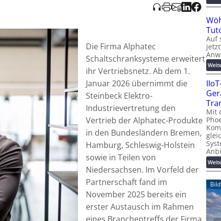
Wöh
Tut
Auf 
Die Firma Alphatec
jetz
Anw
Schaltschranksysteme erweitert
Weit
ihr Vertriebsnetz. Ab dem 1.
IIo
Januar 2026 übernimmt die
Ger
Steinbeck Elektro-
Tra
Industrievertretung den
Mit 
Phoe
Vertrieb der Alphatec-Produkte
Kom
in den Bundesländern Bremen,
glei
Syst
Hamburg, Schleswig-Holstein
Anb
sowie in Teilen von
Weit
Niedersachsen. Im Vorfeld der
Partnerschaft fand im
Bil
November 2025 bereits ein
erster Austausch im Rahmen
eines Branchentreffs der Firma