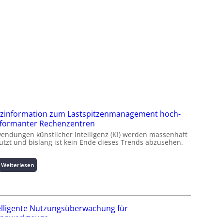
zinformation zum Lastspitzenmanagement hoch-
formanter Rechenzentren
endungen künstlicher Intelligenz (KI) werden massenhaft
utzt und bislang ist kein Ende dieses Trends abzusehen.
:
Weiterlesen
K
u
r
z
elligente Nutzungsüberwachung für
i