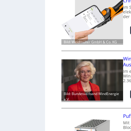
Cr
Im 
ele
der
Bild: Weidmüller GmbH & Co. KG
Win
Aus
Im 
Win
2.3
Bild: Bundesverband WindEnergie
e.V.
Puf
Mit
Blo