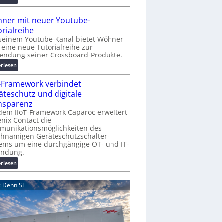
r
A
K
A
ner mit neuer Youtube-
o
A
orialreihe
s
Z
seinem Youtube-Kanal bietet Wöhner
t
ü
t eine neue Tutorialreihe zur
e
r
endung seiner Crossboard-Produkte.
n
i
:
erlesen
f
c
W
a
h
T-Framework verbindet
ö
l
:
h
äteschutz und digitale
l
T
n
nsparenz
e
r
e
dem IIoT-Framework Caparoc erweitert
e
r
nix Contact die
f
munikationsmöglichkeiten des
m
f
chnamigen Geräteschutzschalter-
i
p
ems um eine durchgängige OT- und IT-
t
u
indung.
n
n
:
erlesen
e
k
I
u
t
I
e
d: Dehn SE
f
o
r
ü
T
Y
r
-
o
p
F
u
r