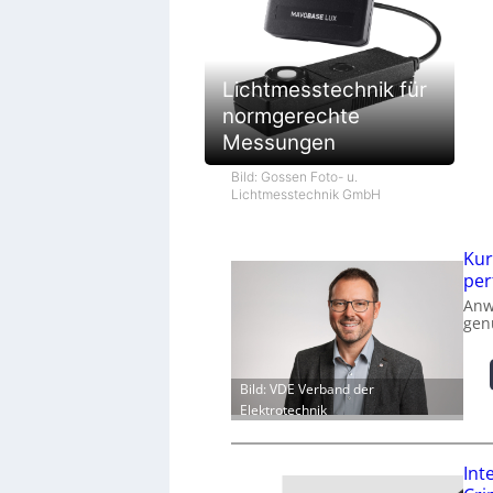
Lichtmesstechnik für
normgerechte
Messungen
Bild: Gossen Foto- u.
Lichtmesstechnik GmbH
Kur
per
Anw
gen
Bild: VDE Verband der
Elektrotechnik
Int