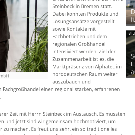
Steinbeck in Bremen statt.
D
Dabei konnten Produkte und
f
Lösungsansätze vorgestellt
sowie Kontakte mit
Bil
Fachbetrieben und dem
regionalen Großhandel
intensiviert werden. Ziel der
S
Zusammenarbeit ist es, die
E
Marktpräsenz von Alphatec im
a
norddeutschen Raum weiter
 GmbH
auszubauen und
m Fachgroßhandel einen regional starken, erfahrenen
.
erer Zeit mit Herrn Steinbeck im Austausch. Es mussten
en und jetzt sind wir gemeinsam hochmotiviert, um
zu machen. Es freut uns sehr, ein so traditionelles