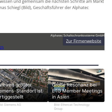
wissen und gemeinsam die nächsten Schritte am Markt
mas Schiegl (Bild), Geschäftsführer der Alphatec
Alphatec Schaltschranksysteme GmbH
Zur Firmenwebsite
25
ltweit größter
Große Resonanz bei
emens-Standort ist
ETG Member Meetings
rtiggestellt
in Asien
ild: Siemens AG
Bild: Ethercat Technology
Group