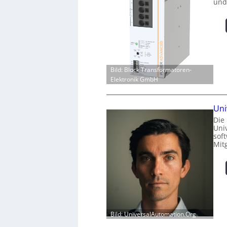
und
Bild: Block Transformatoren-
Elektronik GmbH
Uni
Die
Univ
sof
Mit
Bild: UniversalAutomation.Org