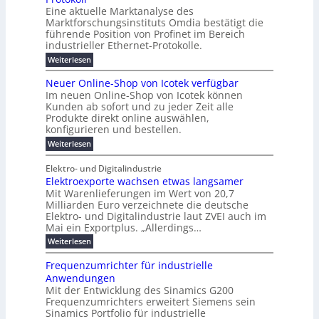
-
e
e
a
l
u
s
Eine aktuelle Marktanalyse des
W
n
g
r
n
s
t
Marktforschungsinstituts Omdia bestätigt die
i
u
t
2
e
w
E
n
l
führende Position von Profinet im Bereich
e
0
n
i
r
k
r
%
t
industrieller Ethernet-Protokolle.
e
g
r
e
B
e
i
h
i
d
:
Weiterlesen
e
l
s
m
ü
n
P
e
s
s
K
n
e
r
e
r
t
Neuer Online-Shop von Icotek verfügbar
r
a
t
r
u
o
o
e
b
s
Im neuen Online-Shop von Icotek können
c
e
e
f
c
e
k
t
Kunden ab sofort und zu jeder Zeit alle
a
r
i
n
k
l
e
r
Produkte direkt online auswählen,
W
n
t
e
m
n
a
konfigurieren und bestellen.
a
e
r
a
H
P
g
t
f
t
n
:
a
Weiterlesen
l
o
f
ü
a
N
l
i
-
ü
u
r
g
e
b
e
Elektro- und Digitalindustrie
C
h
S
g
e
u
j
E
r
Elektroexporte wachsen etwas langsamer
t
m
e
a
F
O
e
r
Mit Warenlieferungen im Wert von 20,7
e
r
h
e
n
ö
n
O
r
Milliarden Euro verzeichnete die deutsche
d
s
m
t
n
2
Elektro- und Digitalindustrie laut ZVEI auch im
e
e
l
0
t
Mai ein Exportplus. „Allerdings…
s
b
i
2
i
i
:
Weiterlesen
n
6
n
s
E
e
d
2
l
-
Frequenzumrichter für industrielle
u
5
e
S
Anwendungen
s
A
k
h
t
Mit der Entwicklung des Sinamics G200
t
o
r
Frequenzumrichters erweitert Siemens sein
r
p
i
o
Sinamics Portfolio für industrielle
v
e