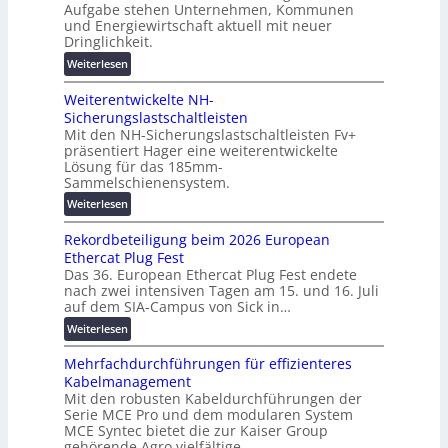
Aufgabe stehen Unternehmen, Kommunen
d
i
n
und Energiewirtschaft aktuell mit neuer
i
n
g
Dringlichkeit.
g
e
e
:
i
Weiterlesen
n
n
V
t
b
Weiterentwickelte NH-
o
a
a
Sicherungslastschaltleisten
l
l
u
Mit den NH-Sicherungslastschaltleisten Fv+
t
e
:
präsentiert Hager eine weiterentwickelte
a
T
F
Lösung für das 185mm-
-
r
o
Sammelschienensystem.
X
a
r
:
Weiterlesen
2
n
s
W
0
s
c
Rekordbeteiligung beim 2026 European
e
2
p
h
Ethercat Plug Fest
i
7
a
u
Das 36. European Ethercat Plug Fest endete
t
w
r
n
nach zwei intensiven Tagen am 15. und 16. Juli
e
i
e
g
auf dem SIA-Campus von Sick in…
r
r
n
s
:
Weiterlesen
e
d
z
f
R
n
z
ö
Mehrfachdurchführungen für effizienteres
e
t
u
r
Kabelmanagement
k
w
m
d
Mit den robusten Kabeldurchführungen der
o
i
E
e
Serie MCE Pro und dem modularen System
r
c
n
r
MCE Syntec bietet die zur Kaiser Group
d
k
e
gehörende Agro vielfältige…
u