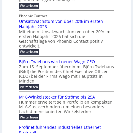
b
e
r
n
:
Weiterlesen
e
l
g
M
g
t
t
e
y
b
Phoenix Contact
e
h
e
H
Umsatzwachstum von über 20% im ersten
r
r
i
N
u
Halbjahr 2026
f
a
l
H
b
a
Mit einem Umsatzwachstum von über 20% im
u
i
-
c
f
ersten Halbjahr 2026 hat sich die
c
h
g
S
Geschäftslage von Phoenix Contact positiv
ü
h
d
u
i
entwickelt.
r
u
t
n
c
r
m
:
Weiterlesen
m
g
c
h
U
o
e
h
m
b
e
Björn Twiehaus wird neuer Wago-CEO
d
f
h
s
e
Zum 15. September übernimmt Björn Twiehaus
r
e
ü
a
r
(Bild) die Position des Chief Executive Officer
i
u
h
t
r
T
(CEO) bei der Firma Wago mit Hauptsitz in
r
z
m
n
n
e
u
Minden.
w
2
g
e
n
a
m
:
Weiterlesen
0
s
g
E
c
p
B
2
e
l
h
n
j
o
M16-Winkelstecker für Ströme bis 25A
n
s
6
a
ö
e
f
u
t
Hummer erweitert sein Portfolio an kompakten
E
r
s
r
ü
u
M16-Steckverbindern um einen besonders
n
n
u
t
r
m
g
flach dimensionierten Winkelstecker.
T
d
e
v
r
s
i
w
:
w
Weiterlesen
ff
o
o
c
i
e
M
i
n
e
e
p
h
1
z
l
ü
Profinet führendes industrielles Ethernet-
n
h
6
e
i
a
b
ö
Protokoll
a
i