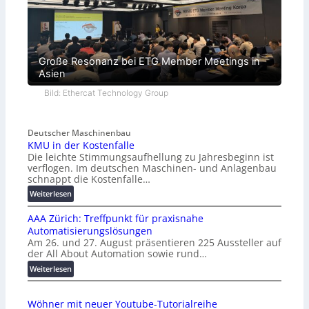
Große Resonanz bei ETG Member Meetings in
Asien
Bild: Ethercat Technology Group
Deutscher Maschinenbau
KMU in der Kostenfalle
Die leichte Stimmungsaufhellung zu Jahresbeginn ist
verflogen. Im deutschen Maschinen- und Anlagenbau
schnappt die Kostenfalle…
:
Weiterlesen
K
AAA Zürich: Treffpunkt für praxisnahe
M
Automatisierungslösungen
U
Am 26. und 27. August präsentieren 225 Aussteller auf
i
der All About Automation sowie rund…
n
d
:
Weiterlesen
e
A
r
A
Wöhner mit neuer Youtube-Tutorialreihe
K
A