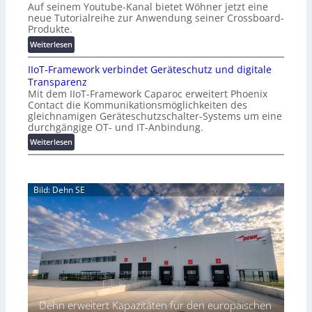
Auf seinem Youtube-Kanal bietet Wöhner jetzt eine
o
Z
neue Tutorialreihe zur Anwendung seiner Crossboard-
s
ü
Produkte.
t
r
:
Weiterlesen
e
i
W
n
c
IIoT-Framework verbindet Geräteschutz und digitale
ö
f
h
Transparenz
h
a
:
Mit dem IIoT-Framework Caparoc erweitert Phoenix
n
l
T
Contact die Kommunikationsmöglichkeiten des
e
l
r
gleichnamigen Geräteschutzschalter-Systems um eine
r
e
e
durchgängige OT- und IT-Anbindung.
m
f
:
Weiterlesen
i
f
I
t
p
I
n
u
o
e
n
Bild: Dehn SE
T
u
k
-
e
t
F
r
f
r
Y
ü
a
o
r
m
u
p
e
t
r
w
u
a
o
b
x
Dehn erweitert Kapazitäten für den europäischen
r
e
i