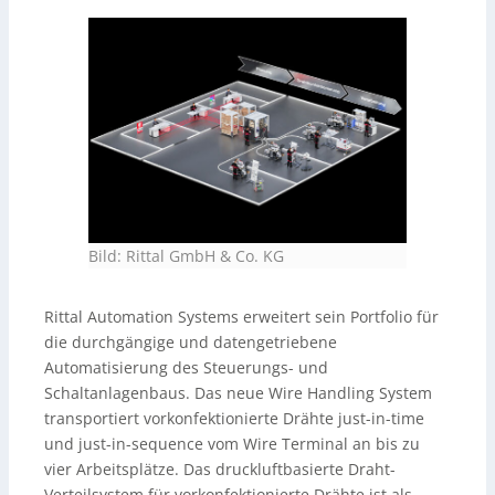
Transportdistanzen bis 80 m. Hinweis: Die
bereitgestellte Audio-Aufnahme wurde KI-generiert und
vom Tedo-Verlag zur Verfügung gestellt.
Bild: Rittal GmbH & Co. KG
Rittal Automation Systems erweitert sein Portfolio für
die durchgängige und datengetriebene
Automatisierung des Steuerungs- und
Schaltanlagenbaus. Das neue Wire Handling System
transportiert vorkonfektionierte Drähte just-in-time
und just-in-sequence vom Wire Terminal an bis zu
vier Arbeitsplätze. Das druckluftbasierte Draht-
Verteilsystem für vorkonfektionierte Drähte ist als