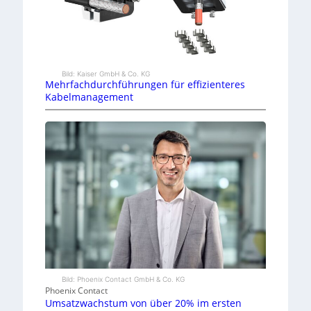
Bild: Kaiser GmbH & Co. KG
Mehrfachdurchführungen für effizienteres
Kabelmanagement
Bild: Phoenix Contact GmbH & Co. KG
Phoenix Contact
Umsatzwachstum von über 20% im ersten