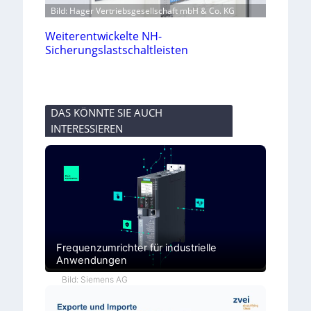
Bild: Hager Vertriebsgesellschaft mbH & Co. KG
Weiterentwickelte NH-
Sicherungslastschaltleisten
DAS KÖNNTE SIE AUCH
INTERESSIEREN
Frequenzumrichter für industrielle
Anwendungen
Bild: Siemens AG