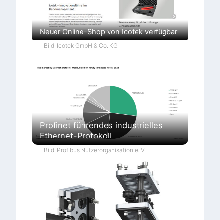
Neuer Online-Shop von Icotek verfügbar
Bild: Icotek GmbH & Co. KG
Profinet führendes industrielles
Ethernet-Protokoll
Bild: Profibus Nutzerorganisation e. V.