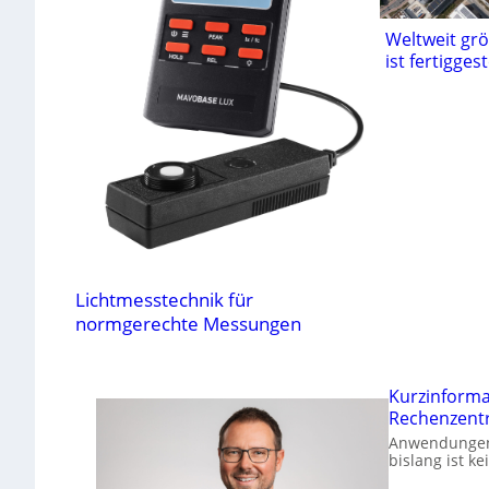
Weltweit gr
ist fertiggest
Lichtmesstechnik für
normgerechte Messungen
Kurzinform
Rechenzent
Anwendungen 
bislang ist k