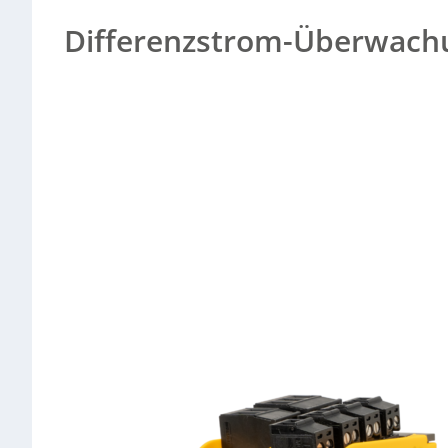
mA bis 7 A, mit Ansprechwerten für Fehlerströme Typ AF von 6 mA 
Differenzstrom-Überwach
Sorry, no results.
Please try another keyword