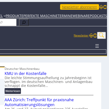
LinkedIn
YouTube
Newsletter abonnieren
EL
PRODUKTE
PERFEKTE MASCHINE
TERMINE
WEBINARE
PODCASTS
LinkedIn
YouTub
Newsletter
Deutscher Maschinenbau
KMU in der Kostenfalle
Die leichte Stimmungsaufhellung zu Jahresbeginn ist
verflogen. Im deutschen Maschinen- und Anlagenbau
schnappt die Kostenfalle…
:
Weiterlesen
K
AAA Zürich: Treffpunkt für praxisnahe
M
U
Automatisierungslösungen
i
Am 26. und 27. August präsentieren 225 Aussteller