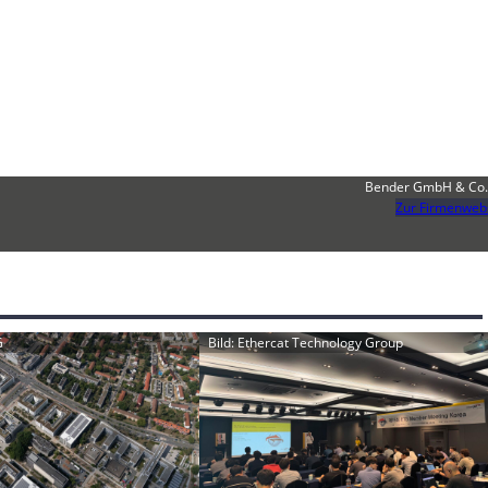
Bender GmbH & Co.
Zur Firmenweb
G
Bild: Ethercat Technology Group