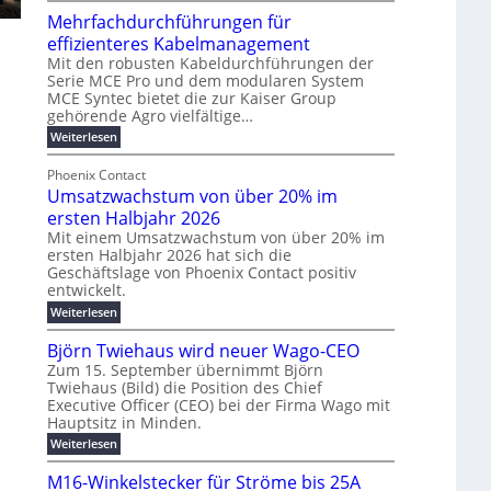
u
t
Mehrfachdurchführungen für
r
e
m
w
d
k
effizienteres Kabelmanagement
E
i
e
o
Mit den robusten Kabeldurchführungen der
n
c
r
Serie MCE Pro und dem modularen System
r
e
k
MCE Syntec bietet die zur Kaiser Group
u
d
gehörende Agro vielfältige…
r
e
n
b
g
l
:
g
Weiterlesen
e
M
y
t
b
t
e
Phoenix Contact
H
e
r
e
h
Umsatzwachstum von über 20% im
u
N
a
i
r
f
b
H
ersten Halbjahr 2026
u
l
a
f
-
c
Mit einem Umsatzwachstum von über 20% im
i
c
ersten Halbjahr 2026 hat sich die
ü
S
h
g
h
Geschäftslage von Phoenix Contact positiv
r
i
d
t
u
entwickelt.
u
m
c
m
n
r
:
Weiterlesen
o
h
e
g
c
U
d
e
h
b
h
m
Björn Twiehaus wird neuer Wago-CEO
f
e
r
r
e
s
ü
Zum 15. September übernimmt Björn
r
u
a
T
i
h
Twiehaus (Bild) die Position des Chief
t
n
n
e
m
r
Executive Officer (CEO) bei der Firma Wago mit
z
e
g
u
m
2
w
Hauptsitz in Minden.
n
E
s
p
a
0
:
g
Weiterlesen
c
n
l
o
2
B
e
h
e
a
u
6
j
n
M16-Winkelstecker für Ströme bis 25A
s
ö
f
r
s