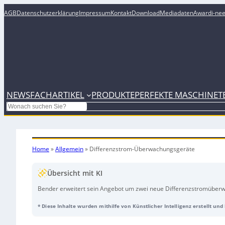
AGB
Datenschutzerklärung
Impressum
Kontakt
Download
Mediadaten
Award
i-ne
NEWS
FACHARTIKEL
PRODUKTE
PERFEKTE MASCHINE
T
Search
Home
»
Allgemein
»
Differenzstrom-Überwachungsgeräte
Übersicht mit KI
Bender erweitert sein Angebot um zwei neue Differenzstromübe
Detect RCMS425L
und
RCMS425D
. Die nach DIN EN 62620-1 entwi
* Diese Inhalte wurden mithilfe von Künstlicher Intelligenz erstellt un
bis zu vier Kanäle parallel und lassen sich über Modbus RTU in ein
die Bender Connect-App. Beide Varianten erfassen Wechsel-, Puls- 