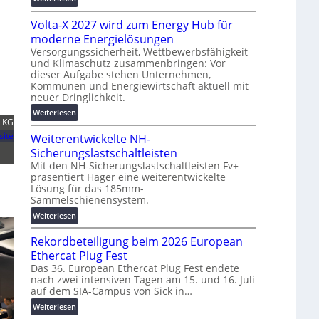
g
t
M
s
Volta-X 2027 wird zum Energy Hub für
z
a
l
u
s
moderne Energielösungen
ö
n
c
Versorgungssicherheit, Wettbewerbsfähigkeit
s
d
und Klimaschutz zusammenbringen: Vor
h
u
dieser Aufgabe stehen Unternehmen,
d
i
n
Kommunen und Energiewirtschaft aktuell mit
i
n
g
neuer Dringlichkeit.
g
e
e
:
i
Weiterlesen
n
n
 KG
V
t
b
site
Weiterentwickelte NH-
o
a
a
l
l
Sicherungslastschaltleisten
u
t
e
:
Mit den NH-Sicherungslastschaltleisten Fv+
präsentiert Hager eine weiterentwickelte
a
T
F
Lösung für das 185mm-
-
r
o
Sammelschienensystem.
X
a
r
2
:
n
Weiterlesen
s
0
W
s
c
Rekordbeteiligung beim 2026 European
2
e
p
h
7
i
a
Ethercat Plug Fest
u
w
t
r
n
Das 36. European Ethercat Plug Fest endete
i
nach zwei intensiven Tagen am 15. und 16. Juli
e
e
g
auf dem SIA-Campus von Sick in…
r
r
n
s
d
e
z
f
:
Weiterlesen
z
n
ö
R