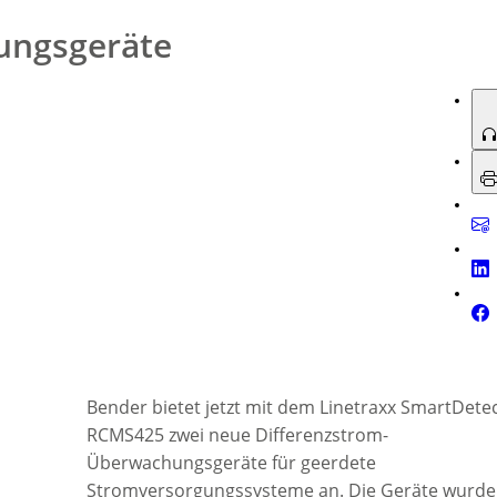
bis 30 A und Typ BB+ von 10 mA bis 10 A.
ungsgeräte
Bender bietet jetzt mit dem Linetraxx SmartDete
RCMS425 zwei neue Differenzstrom-
Überwachungsgeräte für geerdete
Stromversorgungssysteme an. Die Geräte wurd