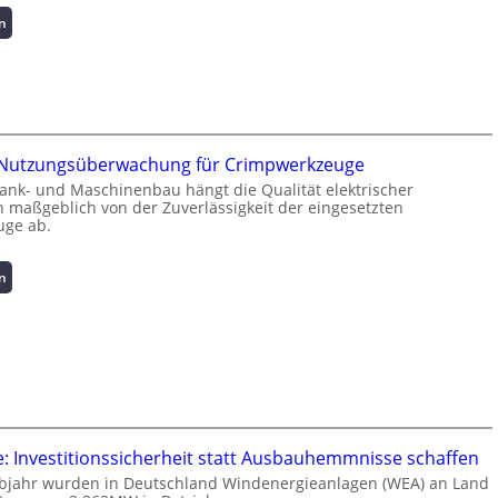
:
n
K
u
r
z
i
n
e Nutzungsüberwachung für Crimpwerkzeuge
f
ank- und Maschinenbau hängt die Qualität elektrischer
o
 maßgeblich von der Zuverlässigkeit der eingesetzten
r
ge ab.
m
a
t
:
n
i
I
o
n
n
t
z
e
u
l
m
l
L
i
a
g
: Investitionssicherheit statt Ausbauhemmnisse schaffen
s
e
lbjahr wurden in Deutschland Windenergieanlagen (WEA) an Land
t
n