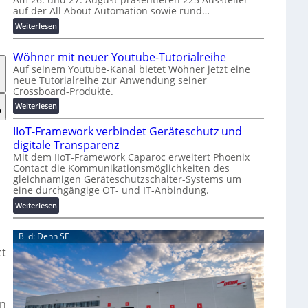
auf der All About Automation sowie rund…
n
d
:
Weiterlesen
e
A
r
A
Wöhner mit neuer Youtube-Tutorialreihe
K
A
Auf seinem Youtube-Kanal bietet Wöhner jetzt eine
o
Z
neue Tutorialreihe zur Anwendung seiner
s
ü
Crossboard-Produkte.
t
r
:
Weiterlesen
e
i
W
n
c
IIoT-Framework verbindet Geräteschutz und
ö
f
h
h
digitale Transparenz
a
:
n
Mit dem IIoT-Framework Caparoc erweitert Phoenix
l
T
Contact die Kommunikationsmöglichkeiten des
e
l
r
gleichnamigen Geräteschutzschalter-Systems um
r
e
e
eine durchgängige OT- und IT-Anbindung.
m
f
i
:
Weiterlesen
f
t
I
p
n
I
Bild: Dehn SE
u
e
o
n
ct
u
T
k
e
-
t
r
F
f
Y
r
ü
en
o
a