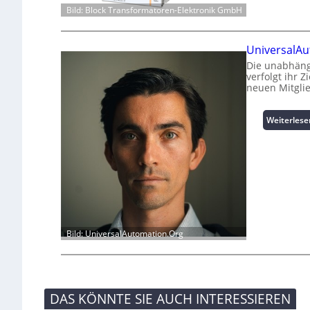
Bild: Block Transformatoren-Elektronik GmbH
UniversalAu
Die unabhäng
verfolgt ihr 
neuen Mitgli
Weiterlese
Bild: UniversalAutomation.Org
DAS KÖNNTE SIE AUCH INTERESSIEREN