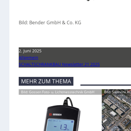
Bild: Bender GmbH & Co. KG
2. Juni 2025
Allgemein
SCHALTSCHRANKBAU Newsletter 21 2025
MEHR ZUM THEMA
Bild: Gossen Foto- u. Lichtmesstechnik GmbH
Bild: Siemens A