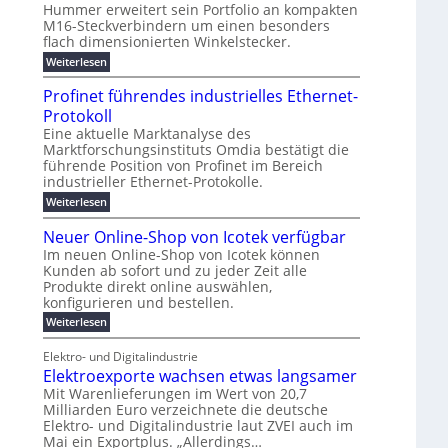
n
E
t
Hummer erweitert sein Portfolio an kompakten
r
ü
g
t
u
d
u
M16-Steckverbindern um einen besonders
n
r
m
i
s
w
r
flach dimensionierten Winkelstecker.
T
e
v
e
c
w
ff
e
o
o
:
Weiterlesen
i
i
l
h
n
n
p
M
e
z
ü
1
ö
a
i
e
Profinet führendes industrielles Ethernet-
h
i
b
6
s
l
g
a
a
e
Protokoll
e
-
u
n
u
t
e
n
r
W
Eine aktuelle Marktanalyse des
s
t
n
l
2
i
r
E
Marktforschungsinstituts Omdia bestätigt die
w
e
0
n
g
e
B
t
führende Position von Profinet im Bereich
i
r
%
k
e
i
r
industrieller Ethernet-Protokolle.
e
ü
h
i
e
d
s
n
s
r
m
e
l
:
Weiterlesen
n
K
e
s
P
t
o
r
e
a
r
t
r
e
Neuer Online-Shop von Icotek verfügbar
k
c
u
b
s
e
o
e
e
n
Im neuen Online-Shop von Icotek können
r
a
t
c
f
r
l
Kunden ab sofort und zu jeder Zeit alle
e
k
a
i
t
W
m
n
e
Produkte direkt online auswählen,
n
t
P
a
a
H
r
e
konfigurieren und bestellen.
g
n
i
l
a
f
t
o
a
:
Weiterlesen
e
l
u
ü
f
-
g
N
b
r
ü
g
C
e
e
j
S
h
Elektro- und Digitalindustrie
F
E
m
u
a
t
r
Elektroexporte wachsen etwas langsamer
O
e
e
e
h
r
e
n
r
Mit Warenlieferungen im Wert von 20,7
r
ö
n
s
t
O
Milliarden Euro verzeichnete die deutsche
2
m
d
t
n
0
Elektro- und Digitalindustrie laut ZVEI auch im
e
e
l
2
b
s
Mai ein Exportplus. „Allerdings…
i