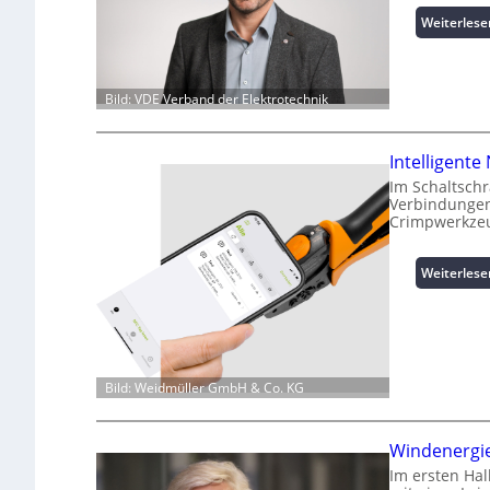
Weiterlese
Bild: VDE Verband der Elektrotechnik
Intelligent
Im Schaltschr
Verbindungen
Crimpwerkzeu
Weiterlese
Bild: Weidmüller GmbH & Co. KG
Windenergie
Im ersten Ha