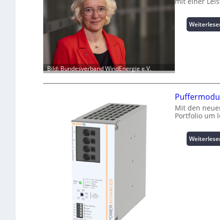
mit einer Le
Weiterlese
Bild: Bundesverband WindEnergie e.V.
Puffermodul
Mit den neue
Portfolio um 
Weiterlese