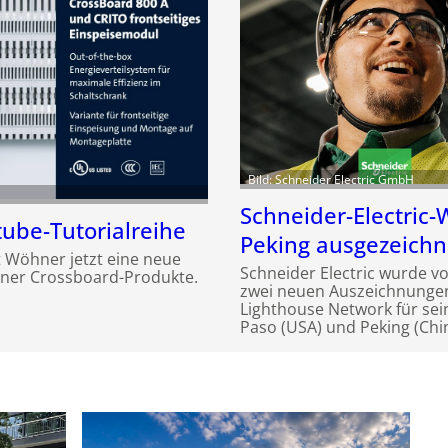
Bild: Schneider Electric GmbH
Schneider-Electric-
ube-Tutorialreihe
Peking ausgezeichn
 Wöhner jetzt eine neue
Schneider Electric wurde v
iner Crossboard-Produkte.
zwei neuen Auszeichnunge
Lighthouse Network für sei
Paso (USA) und Peking (Chin