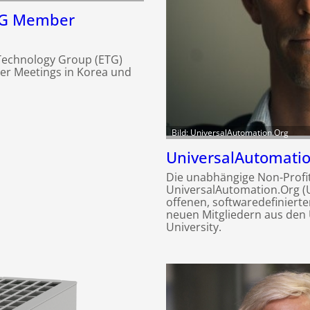
TG Member
t Technology Group (ETG)
er Meetings in Korea und
Bild: UniversalAutomation.Org
UniversalAutomatio
Die unabhängige Non-Profi
UniversalAutomation.Org (UA
offenen, softwaredefiniert
neuen Mitgliedern aus den
University.