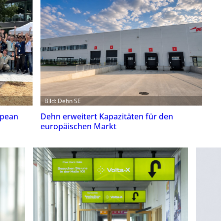
Bild: Dehn SE
opean
Dehn erweitert Kapazitäten für den
europäischen Markt