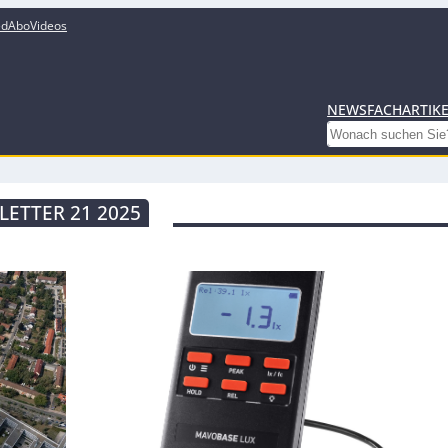
ed
Abo
Videos
NEWS
FACHARTIK
Search
ETTER 21 2025