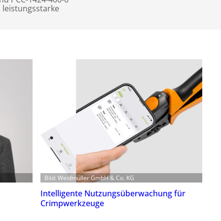
m leistungsstarke
Bild: Weidmüller GmbH & Co. KG
Intelligente Nutzungsüberwachung für
Crimpwerkzeuge