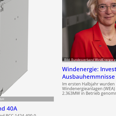
Bild: Bundesverband WindEnergie e
Windenergie: Invest
Ausbauhemmnisse 
Im ersten Halbjahr wurden
Windenergieanlagen (WEA) a
2.363MW in Betrieb genom
mbH
nd 40A
nd PCC-1424-400-0