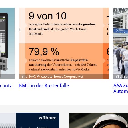
Bild: PwC PricewaterhouseCoopers AG
Bild: E
schutz
KMU in der Kostenfalle
AAA Zü
Automa