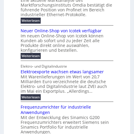
Eine aktuelle Marktanalyse des
t
W
2
e
w
E
l
Marktforschungsinstituts Omdia bestätigt die
e
i
0
n
i
r
r
n
%
t
führende Position von Profinet im Bereich
e
g
r
B
e
k
i
industrieller Ethernet-Protokolle.
h
i
d
e
s
e
m
ü
n
e
:
s
Weiterlesen
K
l
n
e
r
e
P
r
a
s
t
r
u
o
r
b
t
Neuer Online-Shop von Icotek verfügbar
s
c
e
e
o
e
e
k
t
Im neuen Online-Shop von Icotek können
a
r
n
f
l
c
e
r
Kunden ab sofort und zu jeder Zeit alle
W
i
t
m
k
n
a
Produkte direkt online auswählen,
a
n
a
e
H
P
g
konfigurieren und bestellen.
e
t
n
r
a
l
o
t
a
f
l
i
:
Weiterlesen
-
u
f
g
ü
b
N
e
C
ü
g
e
r
j
e
E
Elektro- und Digitalindustrie
h
m
S
a
u
F
O
r
Elektroexporte wachsen etwas langsamer
e
t
h
e
e
e
n
r
r
Mit Warenlieferungen im Wert von 20,7
r
n
s
t
ö
2
O
Milliarden Euro verzeichnete die deutsche
d
m
0
t
n
Elektro- und Digitalindustrie laut ZVEI auch
e
e
2
l
im Mai ein Exportplus. „Allerdings…
s
b
6
i
i
i
:
Weiterlesen
n
n
s
E
e
d
2
l
-
Frequenzumrichter für industrielle
u
5
e
S
Anwendungen
s
A
k
h
t
Mit der Entwicklung des Sinamics G200
t
o
r
Frequenzumrichters erweitert Siemens sein
r
p
i
o
Sinamics Portfolio für industrielle
v
e
e
o
Anwendungen.
l