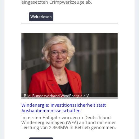
eingesetzten Crimpwerkzeuge ab.
t
s
:
Weiterlesen
p
I
i
n
t
t
z
e
e
l
n
l
m
i
a
g
n
e
a
n
g
t
e
e
m
N
e
Bild: Bundesverband WindEnergie e.V.
u
n
Windenergie: Investitionssicherheit statt
t
t
Ausbauhemmnisse schaffen
z
h
u
Im ersten Halbjahr wurden in Deutschland
o
Windenergieanlagen (WEA) an Land mit einer
n
c
Leistung von 2.363MW in Betrieb genommen.
g
h
s
-