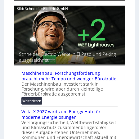
v
T
n
e
Bild: Schneider Electric GmbH
u
a
r
t
h
b
o
e
i
r
A
n
i
u
d
a
t
e
l
o
t
r
m
G
e
Schneider-Electric-Werke in El Paso und Peking
a
e
i
ausgezeichnet
t
r
h
i
ä
e
s
Maschinenbau: Forschungsförderung
t
i
braucht mehr Tempo und weniger Bürokratie
e
e
Der Maschinenbau investiert stark in
s
r
Forschung, wird aber durch kleinteilige
c
Förderbürokratie ausgebremst.
u
h
n
:
Weiterlesen
u
g
M
t
s
Volta-X 2027 wird zum Energy Hub für
a
z
l
moderne Energielösungen
s
u
ö
Versorgungssicherheit, Wettbewerbsfähigkeit
c
n
s
und Klimaschutz zusammenbringen: Vor
h
d
dieser Aufgabe stehen Unternehmen,
u
i
d
Kommunen und Energiewirtschaft aktuell mit
n