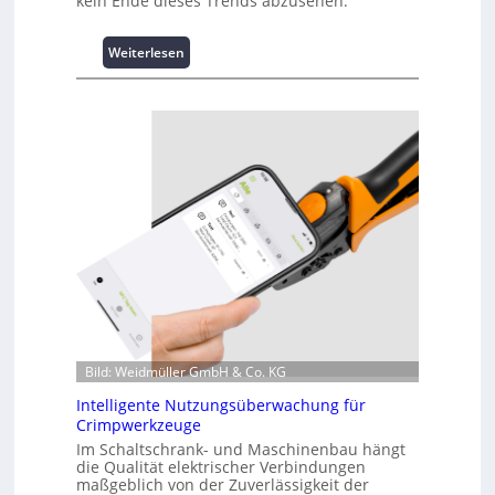
kein Ende dieses Trends abzusehen.
:
Weiterlesen
K
u
r
z
i
n
f
o
r
m
a
t
i
o
n
Bild: Weidmüller GmbH & Co. KG
z
Intelligente Nutzungsüberwachung für
u
Crimpwerkzeuge
m
Im Schaltschrank- und Maschinenbau hängt
L
die Qualität elektrischer Verbindungen
a
maßgeblich von der Zuverlässigkeit der
s