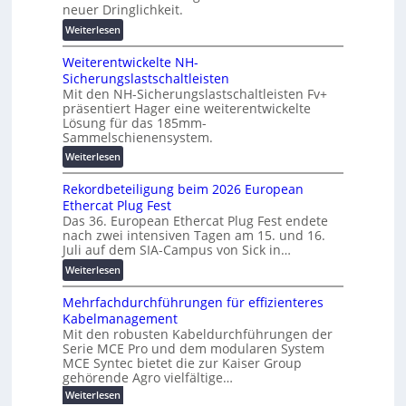
n
i
neuer Dringlichkeit.
g
e
g
:
Weiterlesen
e
n
i
V
n
b
t
Weiterentwickelte NH-
o
a
a
Sicherungslastschaltleisten
l
u
l
Mit den NH-Sicherungslastschaltleisten Fv+
t
:
e
präsentiert Hager eine weiterentwickelte
a
F
Lösung für das 185mm-
T
-
o
Sammelschienensystem.
r
X
r
a
:
Weiterlesen
2
s
n
W
0
c
s
Rekordbeteiligung beim 2026 European
e
2
h
p
Ethercat Plug Fest
i
7
u
a
Das 36. European Ethercat Plug Fest endete
t
w
n
nach zwei intensiven Tagen am 15. und 16.
r
e
i
g
Juli auf dem SIA-Campus von Sick in…
e
r
r
s
n
:
Weiterlesen
e
d
f
z
R
n
z
ö
Mehrfachdurchführungen für effizienteres
e
t
u
r
Kabelmanagement
k
w
m
d
Mit den robusten Kabeldurchführungen der
o
i
E
e
Serie MCE Pro und dem modularen System
r
c
n
r
MCE Syntec bietet die zur Kaiser Group
d
k
e
gehörende Agro vielfältige…
u
b
e
r
n
:
Weiterlesen
e
l
g