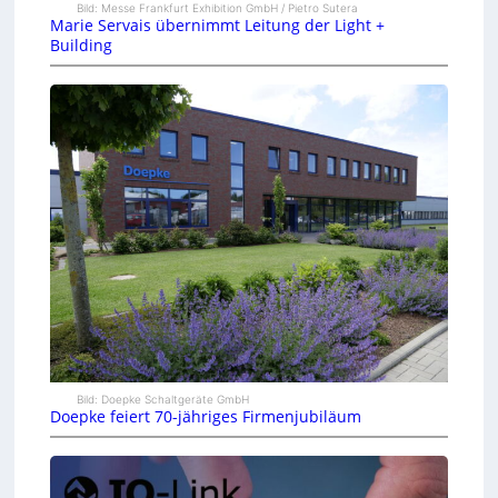
Bild: Messe Frankfurt Exhibition GmbH / Pietro Sutera
Marie Servais übernimmt Leitung der Light +
Building
Bild: Doepke Schaltgeräte GmbH
Doepke feiert 70-jähriges Firmenjubiläum