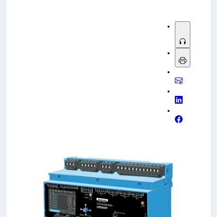
Diagnosen und Frühwarnungen, etwa zur Berechnung
eines thermischen Alterungsindex, zur Erkennung von
Feuchtigkeitseintritt, zur Bewertung der
Kühlsystemleistung oder zum Hinweis auf interne
Defekte bei plötzlichen Temperatursprüngen.
Beschrieben wird zudem eine strukturierte
Inbetriebnahme (Netzwerkkonfiguration,
Kommunikations- und Funktionstests, Grenzwerte mit
Zeitverzögerungen, Logging- und Zeitsynchronisation).
Für Betreiber ergeben sich Vorteile wie
zustandsbasierte Wartung statt starrer Intervalle,
frühzeitige Fehlererkennung zur Vermeidung teurer
Ausfälle und Blackouts, bessere Nachweisfähigkeit
durch lückenloses Logging sowie
Sicherheitsfunktionen wie Benutzerverwaltung und
passwortgeschützter Webzugriff (bis hin zu
HTTPS/Zertifikaten) für kritische Infrastrukturen.