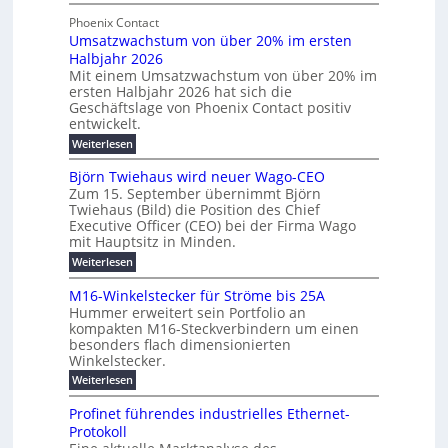
M
g
t
t
e
y
b
Phoenix Contact
e
h
e
H
Umsatzwachstum von über 20% im ersten
r
r
i
N
u
Halbjahr 2026
f
a
l
H
b
a
Mit einem Umsatzwachstum von über 20% im
u
i
-
c
f
ersten Halbjahr 2026 hat sich die
c
h
g
S
Geschäftslage von Phoenix Contact positiv
ü
h
d
u
i
entwickelt.
r
u
t
n
c
r
m
:
Weiterlesen
m
g
c
h
U
o
e
h
m
b
e
Björn Twiehaus wird neuer Wago-CEO
d
f
h
s
e
Zum 15. September übernimmt Björn
r
e
ü
a
r
Twiehaus (Bild) die Position des Chief
i
u
h
t
r
T
Executive Officer (CEO) bei der Firma Wago
r
z
m
n
n
e
u
mit Hauptsitz in Minden.
w
2
g
e
n
a
m
:
Weiterlesen
0
s
g
E
c
p
B
2
e
l
h
n
j
o
M16-Winkelstecker für Ströme bis 25A
n
s
6
a
ö
e
f
u
t
Hummer erweitert sein Portfolio an
E
r
s
r
ü
u
kompakten M16-Steckverbindern um einen
n
n
u
t
r
m
g
besonders flach dimensionierten
T
d
e
v
r
s
i
Winkelstecker.
w
w
ff
o
o
c
i
e
i
:
Weiterlesen
n
e
e
p
h
z
M
l
ü
n
h
e
i
1
a
b
ö
Profinet führendes industrielles Ethernet-
a
i
e
6
e
a
l
u
s
Protokoll
n
-
g
r
n
s
t
u