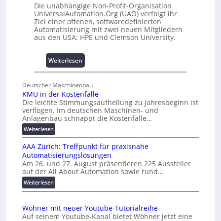
e
Die unabhängige Non-Profit-Organisation
0
m
UniversalAutomation.Org (UAO) verfolgt ihr
A
Ziel einer offenen, softwaredefinierten
m
Automatisierung mit zwei neuen Mitgliedern
n
aus den USA: HPE und Clemson University.
i
s
s
:
Weiterlesen
e
U
s
n
Deutscher Maschinenbau
c
i
KMU in der Kostenfalle
h
v
Die leichte Stimmungsaufhellung zu Jahresbeginn ist
a
e
verflogen. Im deutschen Maschinen- und
f
r
Anlagenbau schnappt die Kostenfalle…
f
s
:
Weiterlesen
e
a
K
n
l
AAA Zürich: Treffpunkt für praxisnahe
M
A
Automatisierungslösungen
U
u
Am 26. und 27. August präsentieren 225 Aussteller
i
auf der All About Automation sowie rund…
t
n
o
d
:
Weiterlesen
e
A
m
r
A
a
Wöhner mit neuer Youtube-Tutorialreihe
K
A
t
Auf seinem Youtube-Kanal bietet Wöhner jetzt eine
o
Z
i