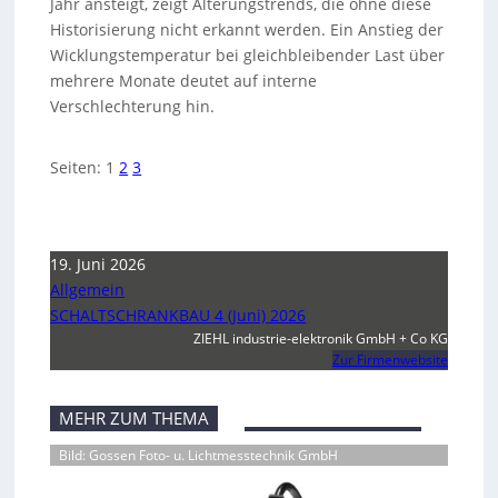
Jahr ansteigt, zeigt Alterungstrends, die ohne diese
Historisierung nicht erkannt werden. Ein Anstieg der
Wicklungstemperatur bei gleichbleibender Last über
mehrere Monate deutet auf interne
Verschlechterung hin.
Seiten:
1
2
3
19. Juni 2026
Allgemein
SCHALTSCHRANKBAU 4 (Juni) 2026
ZIEHL industrie-elektronik GmbH + Co KG
Zur Firmenwebsite
MEHR ZUM THEMA
Bild: Gossen Foto- u. Lichtmesstechnik GmbH