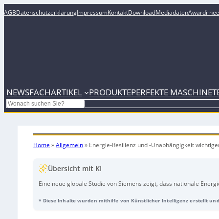
AGB
Datenschutzerklärung
Impressum
Kontakt
Download
Mediadaten
Award
i-ne
NEWS
FACHARTIKEL
PRODUKTE
PERFEKTE MASCHINE
T
Search
Home
»
Allgemein
»
Energie-Resilienz und -Unabhängigkeit wichtige
Übersicht mit KI
Eine neue globale Studie von Siemens zeigt, dass nationale Energies
Infrastrukturstrategie ist, über Klimaschutz hinaus. Der Siemens I
* Diese Inhalte wurden mithilfe von Künstlicher Intelligenz erstellt u
widerstandsfähige Energieversorgung für Führungskräfte das wichti
Energieunabhängigkeit und proaktives Klimarisikomanagement ge