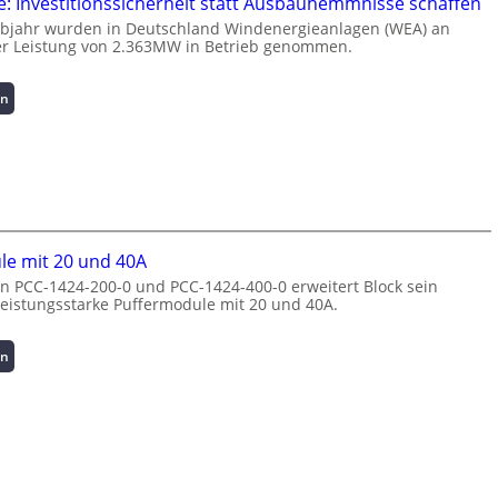
: Investitionssicherheit statt Ausbauhemmnisse schaffen
s
e
lbjahr wurden in Deutschland Windenergieanlagen (WEA) an
t
n
er Leistung von 2.363MW in Betrieb genommen.
s
t
p
e
:
i
N
en
W
t
u
i
z
t
n
e
z
d
n
u
e
m
n
n
a
g
e
n
s
le mit 20 und 40A
r
a
ü
n PCC-1424-200-0 und PCC-1424-400-0 erweitert Block sein
g
g
b
leistungsstarke Puffermodule mit 20 und 40A.
i
e
e
e
m
r
:
e
w
:
en
I
n
a
P
n
t
c
u
v
h
h
f
e
o
u
f
s
c
n
e
t
h
g
r