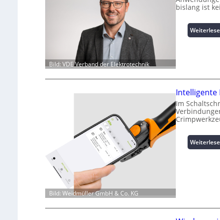
bislang ist 
Weiterles
Bild: VDE Verband der Elektrotechnik
Intelligen
Im Schaltsch
Verbindungen
Crimpwerkze
Weiterles
Bild: Weidmüller GmbH & Co. KG