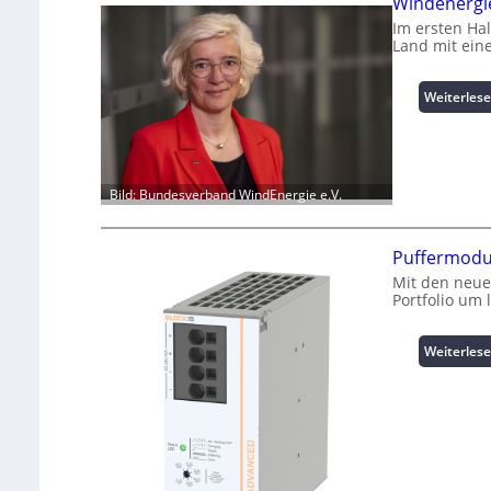
Windenergie
Im ersten Ha
Land mit ein
Weiterles
Bild: Bundesverband WindEnergie e.V.
Puffermodu
Mit den neue
Portfolio um 
Weiterles