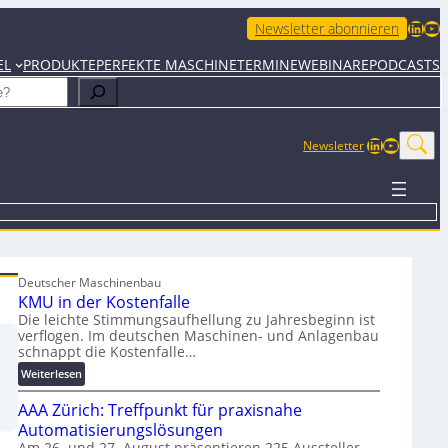
LinkedIn
YouTube
Newsletter abonnieren
EL
PRODUKTE
PERFEKTE MASCHINE
TERMINE
WEBINARE
PODCASTS
LinkedIn
YouTub
Newsletter
Deutscher Maschinenbau
KMU in der Kostenfalle
Die leichte Stimmungsaufhellung zu Jahresbeginn ist
verflogen. Im deutschen Maschinen- und Anlagenbau
schnappt die Kostenfalle…
:
Weiterlesen
K
AAA Zürich: Treffpunkt für praxisnahe
M
U
Automatisierungslösungen
i
Am 26. und 27. August präsentieren 225 Aussteller