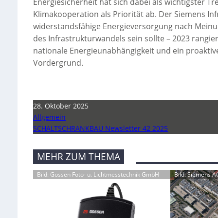
Energiesicherheit hat sich dabei als wichtigster Tr
Klimakooperation als Priorität ab. Der Siemens Inf
widerstandsfähige Energieversorgung nach Meinung
des Infrastrukturwandels sein sollte – 2023 rangier
nationale Energieunabhängigkeit und ein proakti
Vordergrund.
28. Oktober 2025
Allgemein
SCHALTSCHRANKBAU Newsletter 42 2025
MEHR ZUM THEMA
Bild: Gossen Foto- u. Lichtmesstechnik GmbH
Bild: Siemens A