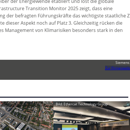
eiber der Energiewende etabliert und löst die globale
rastructure Transition Monitor 2025 zeigt, dass eine
 der befragten Führungskräfte das wichtigste staatliche Z
te dieser Aspekt noch auf Platz 3. Gleichzeitig rücken die
ves Management von Klimarisiken besonders stark in den
Siemens
Zur Firmenwebs
G
Bild: Ethercat Technology Group