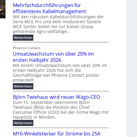
u
t
Mehrfachdurchführungen für
r
e
m
w
d
k
effizienteres Kabelmanagement
E
i
e
o
Mit den robusten Kabeldurchführungen der
n
c
r
Serie MCE Pro und dem modularen System
r
e
k
MCE Syntec bietet die zur Kaiser Group
u
d
gehörende Agro vielfältige…
r
e
n
b
g
l
:
g
Weiterlesen
e
M
y
t
b
t
e
Phoenix Contact
H
e
r
e
h
Umsatzwachstum von über 20% im
u
N
a
i
r
f
b
H
ersten Halbjahr 2026
u
l
a
f
-
c
Mit einem Umsatzwachstum von über 20% im
i
c
ersten Halbjahr 2026 hat sich die
ü
S
h
g
h
Geschäftslage von Phoenix Contact positiv
r
i
d
t
u
entwickelt.
u
m
c
m
n
r
:
Weiterlesen
o
h
e
g
c
U
d
e
h
b
h
m
Björn Twiehaus wird neuer Wago-CEO
f
e
r
r
e
s
ü
Zum 15. September übernimmt Björn
r
u
a
T
i
h
Twiehaus (Bild) die Position des Chief
t
n
n
e
m
r
Executive Officer (CEO) bei der Firma Wago mit
z
e
g
u
m
2
w
Hauptsitz in Minden.
n
E
s
p
a
0
:
g
Weiterlesen
c
n
l
o
2
B
e
h
e
a
u
6
j
n
M16-Winkelstecker für Ströme bis 25A
s
ö
f
r
s
n
E