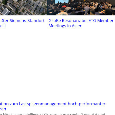
ößter Siemens-Standort
Große Resonanz bei ETG Member
ellt
Meetings in Asien
ation zum Lastspitzenmanagement hoch-performanter
ren
künstlicher Intelligenz (KI) werden massenhaft genutzt und