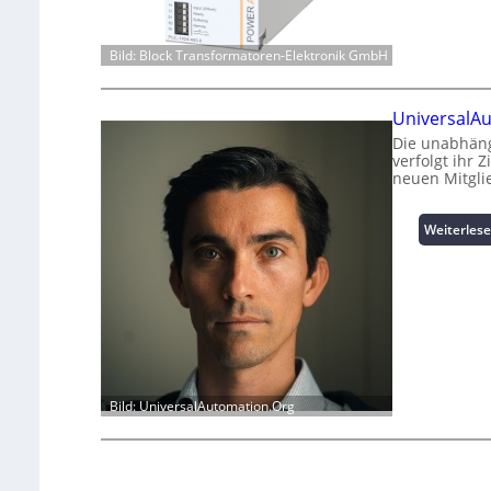
Bild: Block Transformatoren-Elektronik GmbH
UniversalAu
Die unabhäng
verfolgt ihr 
neuen Mitgli
Weiterles
Bild: UniversalAutomation.Org