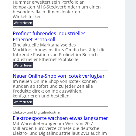
t
Hummer erweitert sein Portfolio an
r
ü
g
t
u
d
u
kompakten M16-Steckverbindern um einen
n
r
m
i
s
w
r
besonders flach dimensionierten
T
e
v
e
c
w
ff
e
Winkelstecker.
o
o
i
i
l
h
n
n
p
:
Weiterlesen
e
z
ü
ö
a
M
i
e
h
i
b
1
s
l
g
Profinet führendes industrielles
a
a
e
e
6
u
n
u
t
e
n
Ethernet-Protokoll
r
-
s
t
n
l
2
r
E
W
Eine aktuelle Marktanalyse des
w
e
0
i
g
e
B
t
Marktforschungsinstituts Omdia bestätigt die
i
r
%
n
e
i
r
führende Position von Profinet im Bereich
e
ü
h
i
k
d
s
industrieller Ethernet-Protokolle.
n
s
r
m
e
e
n
K
e
t
l
o
:
Weiterlesen
r
e
a
r
s
P
e
k
c
u
b
s
t
r
Neuer Online-Shop von Icotek verfügbar
e
e
n
r
a
t
e
o
r
l
Im neuen Online-Shop von Icotek können
e
a
t
c
f
W
m
n
Kunden ab sofort und zu jeder Zeit alle
k
i
t
P
a
a
H
e
Produkte direkt online auswählen,
n
g
n
i
l
a
r
e
konfigurieren und bestellen.
o
a
e
l
u
f
t
-
g
:
Weiterlesen
b
ü
f
g
C
e
N
j
r
ü
F
E
m
e
a
S
h
Elektro- und Digitalindustrie
O
e
u
e
h
t
r
Elektroexporte wachsen etwas langsamer
n
e
r
s
r
e
t
r
Mit Warenlieferungen im Wert von 20,7
2
ö
n
t
O
0
Milliarden Euro verzeichnete die deutsche
m
d
n
2
Elektro- und Digitalindustrie laut ZVEI auch im
e
e
l