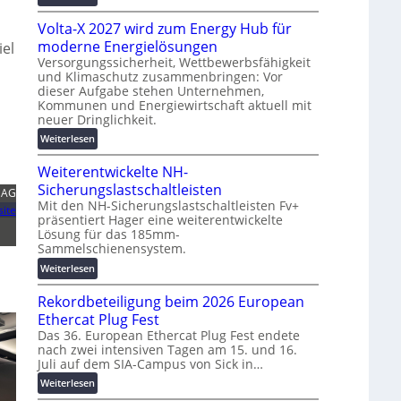
g
M
t
s
Volta-X 2027 wird zum Energy Hub für
a
z
l
s
moderne Energielösungen
u
iel
ö
c
n
Versorgungssicherheit, Wettbewerbsfähigkeit
s
und Klimaschutz zusammenbringen: Vor
h
d
u
dieser Aufgabe stehen Unternehmen,
i
d
n
Kommunen und Energiewirtschaft aktuell mit
n
i
g
neuer Dringlichkeit.
e
g
e
:
Weiterlesen
n
i
n
V
b
t
Weiterentwickelte NH-
o
a
a
l
Sicherungslastschaltleisten
u
l
 AG
t
:
Mit den NH-Sicherungslastschaltleisten Fv+
e
ite
präsentiert Hager eine weiterentwickelte
a
F
T
Lösung für das 185mm-
-
o
r
Sammelschienensystem.
X
r
a
2
:
Weiterlesen
s
n
0
W
c
s
Rekordbeteiligung beim 2026 European
2
e
h
p
7
i
Ethercat Plug Fest
u
a
w
t
n
Das 36. European Ethercat Plug Fest endete
r
i
nach zwei intensiven Tagen am 15. und 16.
e
g
e
Juli auf dem SIA-Campus von Sick in…
r
r
s
n
d
e
f
:
z
Weiterlesen
z
n
ö
R