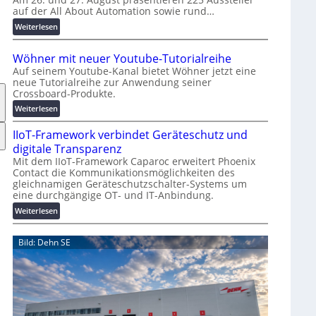
auf der All About Automation sowie rund…
n
d
:
Weiterlesen
e
A
r
A
Wöhner mit neuer Youtube-Tutorialreihe
K
A
Auf seinem Youtube-Kanal bietet Wöhner jetzt eine
o
Z
neue Tutorialreihe zur Anwendung seiner
s
ü
Crossboard-Produkte.
t
r
:
Weiterlesen
e
i
W
n
c
IIoT-Framework verbindet Geräteschutz und
ö
f
h
h
digitale Transparenz
a
:
n
Mit dem IIoT-Framework Caparoc erweitert Phoenix
l
T
Contact die Kommunikationsmöglichkeiten des
e
l
r
gleichnamigen Geräteschutzschalter-Systems um
r
e
e
eine durchgängige OT- und IT-Anbindung.
m
f
i
:
Weiterlesen
f
t
I
p
n
I
Bild: Dehn SE
u
e
o
n
u
T
k
e
-
t
r
F
f
Y
r
ü
o
a