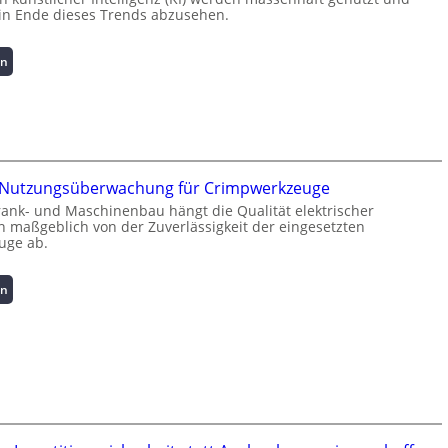
kein Ende dieses Trends abzusehen.
:
en
K
u
r
z
i
n
te Nutzungsüberwachung für Crimpwerkzeuge
f
rank- und Maschinenbau hängt die Qualität elektrischer
o
 maßgeblich von der Zuverlässigkeit der eingesetzten
r
uge ab.
m
a
t
:
en
i
I
o
n
n
t
z
e
u
l
m
l
L
i
a
g