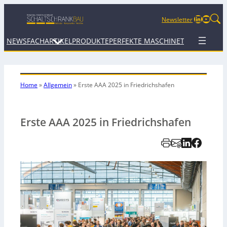
LinkedIn
YouTu
Newsletter
NEWS
FACHARTIKEL
PRODUKTE
PERFEKTE MASCHINE
TERMINE
WEB
Home
»
Allgemein
»
Erste AAA 2025 in Friedrichshafen
Erste AAA 2025 in Friedrichshafen