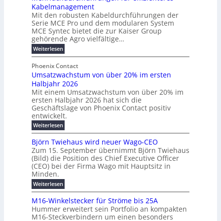
u
r
Kabelmanagement
k
w
m
d
Mit den robusten Kabeldurchführungen der
o
i
E
e
Serie MCE Pro und dem modularen System
r
c
n
r
MCE Syntec bietet die zur Kaiser Group
d
k
e
gehörende Agro vielfältige…
u
b
e
r
n
:
Weiterlesen
e
l
g
M
g
t
t
e
y
b
Phoenix Contact
e
h
e
H
Umsatzwachstum von über 20% im ersten
r
r
i
N
u
Halbjahr 2026
f
a
l
H
b
a
Mit einem Umsatzwachstum von über 20% im
u
i
-
c
f
ersten Halbjahr 2026 hat sich die
c
h
g
S
Geschäftslage von Phoenix Contact positiv
ü
h
d
u
i
entwickelt.
r
u
t
n
c
r
m
:
Weiterlesen
m
g
c
h
U
o
e
h
m
b
e
Björn Twiehaus wird neuer Wago-CEO
d
f
h
s
e
Zum 15. September übernimmt Björn Twiehaus
r
e
ü
a
r
(Bild) die Position des Chief Executive Officer
i
u
h
t
r
T
(CEO) bei der Firma Wago mit Hauptsitz in
r
z
m
n
n
e
u
Minden.
w
2
g
e
n
a
m
:
Weiterlesen
0
s
g
E
c
p
B
2
e
l
h
n
j
o
M16-Winkelstecker für Ströme bis 25A
n
s
6
a
ö
e
f
u
t
Hummer erweitert sein Portfolio an kompakten
E
r
s
r
ü
u
M16-Steckverbindern um einen besonders
n
n
u
t
r