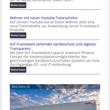
n
d
:
Weiterlesen
e
A
r
A
Wöhner mit neuer Youtube-Tutorialreihe
K
A
Auf seinem Youtube-Kanal bietet Wöhner jetzt eine
o
Z
neue Tutorialreihe zur Anwendung seiner Crossboard-
s
ü
Produkte.
t
r
:
Weiterlesen
e
i
W
n
c
IIoT-Framework verbindet Geräteschutz und digitale
ö
f
h
Transparenz
h
a
:
Mit dem IIoT-Framework Caparoc erweitert Phoenix
n
l
T
Contact die Kommunikationsmöglichkeiten des
e
l
r
gleichnamigen Geräteschutzschalter-Systems um eine
r
e
e
durchgängige OT- und IT-Anbindung.
m
f
:
Weiterlesen
i
f
I
t
p
I
n
u
o
e
n
Bild: Dehn SE
T
u
k
-
e
t
F
r
f
r
Y
ü
a
o
r
m