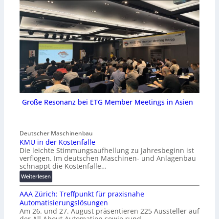
Große Resonanz bei ETG Member Meetings in Asien
Deutscher Maschinenbau
KMU in der Kostenfalle
Die leichte Stimmungsaufhellung zu Jahresbeginn ist
verflogen. Im deutschen Maschinen- und Anlagenbau
schnappt die Kostenfalle…
:
Weiterlesen
K
AAA Zürich: Treffpunkt für praxisnahe
M
Automatisierungslösungen
U
Am 26. und 27. August präsentieren 225 Aussteller auf
i
der All About Automation sowie rund…