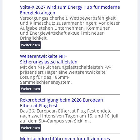
M
s
z
Volta-X 2027 wird zum Energy Hub für moderne
a
l
u
Energielösungen
s
ö
n
Versorgungssicherheit, Wettbewerbsfähigkeit
c
s
d
und Klimaschutz zusammenbringen: Vor dieser
h
u
Aufgabe stehen Unternehmen, Kommunen
d
i
n
und Energiewirtschaft aktuell mit neuer
i
n
g
Dringlichkeit.
g
e
e
:
i
Weiterlesen
n
n
V
t
b
Weiterentwickelte NH-
o
a
a
Sicherungslastschaltleisten
l
l
u
Mit den NH-Sicherungslastschaltleisten Fv+
t
e
:
präsentiert Hager eine weiterentwickelte
a
T
F
Lösung für das 185mm-
-
r
o
Sammelschienensystem.
X
a
r
:
Weiterlesen
2
n
s
W
0
s
c
Rekordbeteiligung beim 2026 European
e
2
p
h
Ethercat Plug Fest
i
7
a
u
Das 36. European Ethercat Plug Fest endete
t
w
r
n
nach zwei intensiven Tagen am 15. und 16. Juli
e
i
e
g
auf dem SIA-Campus von Sick in…
r
r
n
s
:
Weiterlesen
e
d
z
f
R
n
z
ö
Mehrfachdurchführungen für effizienteres
e
t