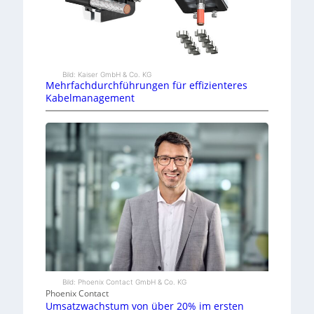
Bild: Kaiser GmbH & Co. KG
Mehrfachdurchführungen für effizienteres
Kabelmanagement
Bild: Phoenix Contact GmbH & Co. KG
Phoenix Contact
Umsatzwachstum von über 20% im ersten