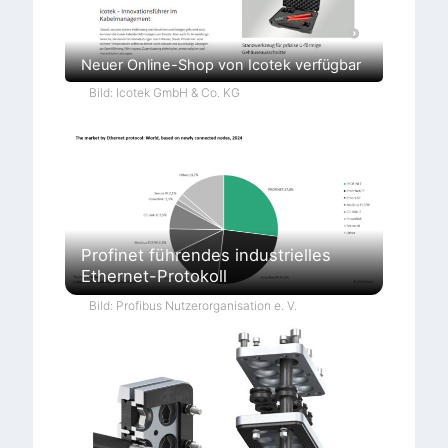
Neuer Online-Shop von Icotek verfügbar
Bild: Icotek GmbH & Co. KG
Profinet führendes industrielles
Ethernet-Protokoll
Bild: Profibus Nutzerorganisation e. V.