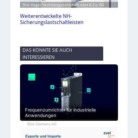
Bild: Hager Vertriebsgesellschaft mbH & Co. KG
Weiterentwickelte NH-
Sicherungslastschaltleisten
DAS KÖNNTE SIE AUCH
INTERESSIEREN
Frequenzumrichter für industrielle
Anwendungen
Bild: Siemens AG