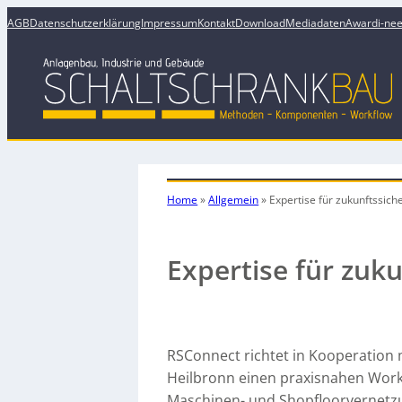
AGB
Datenschutzerklärung
Impressum
Kontakt
Download
Mediadaten
Award
i-ne
Home
»
Allgemein
»
Expertise für zukunftssich
Expertise für zuk
RSConnect richtet in Kooperation
Heilbronn einen praxisnahen Works
Maschinen- und Shopfloorvernetzu