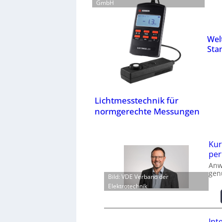
GmbH
Wel
Stan
Lichtmesstechnik für
normgerechte Messungen
Kur
per
Anw
gen
Bild: VDE Verband der
Elektrotechnik
Int