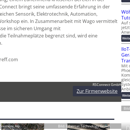
Connect bringt seine umfassende Erfahrung in der
Wöh
eichen Sensorik, Elektrotechnik, Automation,
Tut
 Workshop ein. In Zusammenarbeit mit Wago vermittelt
Auf 
jetz
sse im sicheren Umgang mit
Anw
ie Teilnahmeplätze begrenzt sind, wird eine
Weit
n.
IIo
Ger
reff.com
Tra
Mit 
Phoe
Kom
glei
Syst
RSConnect GmbH
Anb
Zur Firmenwebsite
Weit
Bil
: Siemens AG
Bild: Ethercat Technology Group
D