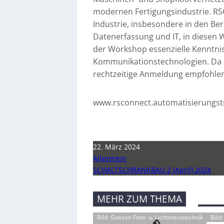
modernen Fertigungsindustrie. RS
Industrie, insbesondere in den Ber
Datenerfassung und IT, in diesen
der Workshop essenzielle Kenntni
Kommunikationstechnologien. Da d
rechtzeitige Anmeldung empfohle
www.rsconnect.automatisierungst
22. März 2024
Allgemein
SCHALTSCHRANKBAU 2 (April) 2024
MEHR ZUM THEMA
Bild: Gossen Foto- u. Lichtmesstechnik
Bild