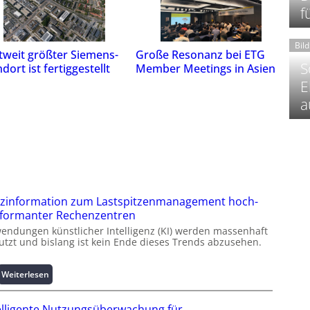
f
Bil
tweit größter Siemens-
Große Resonanz bei ETG
S
dort ist fertiggestellt
Member Meetings in Asien
E
a
zinformation zum Lastspitzenmanagement hoch-
formanter Rechenzentren
endungen künstlicher Intelligenz (KI) werden massenhaft
utzt und bislang ist kein Ende dieses Trends abzusehen.
:
Weiterlesen
K
u
elligente Nutzungsüberwachung für