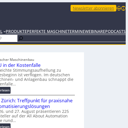
LinkedIn
YouTube
Newsletter abonnieren
EL
PRODUKTE
PERFEKTE MASCHINE
TERMINE
WEBINARE
PODCASTS
scher Maschinenbau
 in der Kostenfalle
leichte Stimmungsaufhellung zu
esbeginn ist verflogen. Im deutschen
chinen- und Anlagenbau schnappt die
enfalle…
:
erlesen
K
 Zürich: Treffpunkt für praxisnahe
M
U
omatisierungslösungen
i
6. und 27. August präsentieren 225
teller auf der All About Automation
n
ie rund…
d
e
:
erlesen