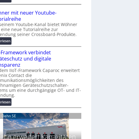
r
A
K
A
ner mit neuer Youtube-
o
A
orialreihe
s
Z
seinem Youtube-Kanal bietet Wöhner
t
ü
t eine neue Tutorialreihe zur
e
r
endung seiner Crossboard-Produkte.
n
i
:
erlesen
f
c
W
a
h
T-Framework verbindet
ö
l
:
h
äteschutz und digitale
l
T
n
nsparenz
e
r
e
dem IIoT-Framework Caparoc erweitert
e
r
nix Contact die
f
munikationsmöglichkeiten des
m
f
chnamigen Geräteschutzschalter-
i
p
ems um eine durchgängige OT- und IT-
t
u
indung.
n
n
:
erlesen
e
k
I
u
t
I
e
d: Dehn SE
f
o
r
ü
T
Y
r
-
o
p
ehn erweitert Kapazitäten
F
u
r