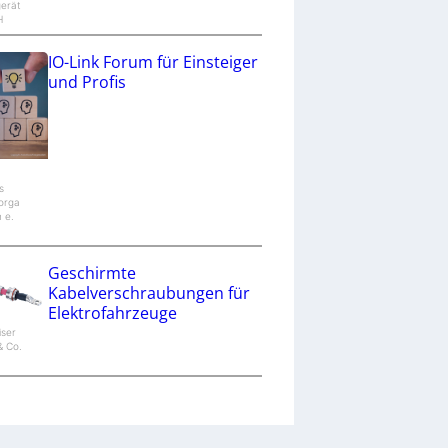
gerät
H
IO-Link Forum für Einsteiger
und Profis
s
orga
n e.
Geschirmte
Kabelverschraubungen für
Elektrofahrzeuge
iser
 Co.