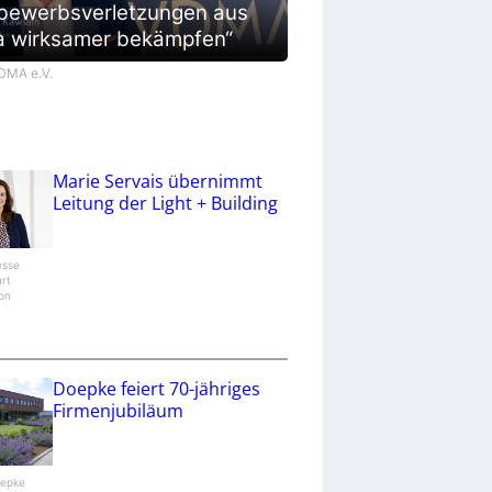
bewerbsverletzungen aus
a wirksamer bekämpfen“
VDMA e.V.
Marie Servais übernimmt
Leitung der Light + Building
esse
urt
ion
/
Doepke feiert 70-jähriges
Firmenjubiläum
oepke