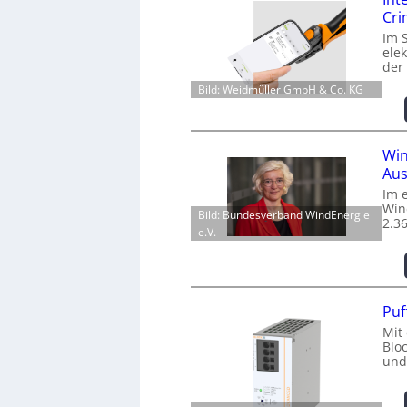
Cr
Im 
ele
der
Bild: Weidmüller GmbH & Co. KG
Win
Aus
Im 
Win
Bild: Bundesverband WindEnergie
2.3
e.V.
Puf
Mit
Blo
und