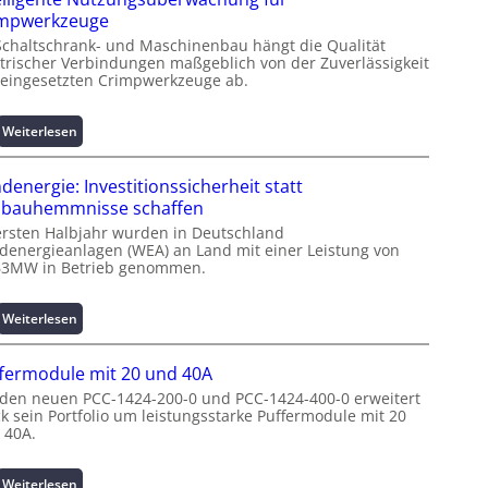
r
impwerkzeuge
z
Schaltschrank- und Maschinenbau hängt die Qualität
i
ktrischer Verbindungen maßgeblich von der Zuverlässigkeit
n
 eingesetzten Crimpwerkzeuge ab.
f
o
r
:
Weiterlesen
m
I
a
n
denergie: Investitionssicherheit statt
t
t
bauhemmnisse schaffen
i
e
ersten Halbjahr wurden in Deutschland
o
l
denergieanlagen (WEA) an Land mit einer Leistung von
n
l
63MW in Betrieb genommen.
z
i
u
g
m
e
:
Weiterlesen
L
n
W
a
t
i
fermodule mit 20 und 40A
s
e
n
 den neuen PCC-1424-200-0 und PCC-1424-400-0 erweitert
t
N
d
ck sein Portfolio um leistungsstarke Puffermodule mit 20
s
u
e
 40A.
p
t
n
i
z
e
t
u
r
:
Weiterlesen