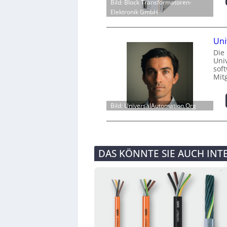
Bild: Block Transformatoren-
Elektronik GmbH
Uni
Die
Univ
sof
Mit
Bild: UniversalAutomation.Org
DAS KÖNNTE SIE AUCH INT