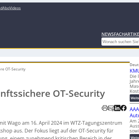
ed
Abo
Videos
NEWS
FACHARTIK
Search
Deut
ere OT-Security
KMU
Die 
Jahr
Mas
unftssichere OT-Security
Kost
Weit
AAA
Aut
Am 2
 mit Wago am 16. April 2024 im WTZ-Tagungszentrum
Auss
hop aus. Der Fokus liegt auf der OT-Security für
sow
ng, einem zunehmend kritischen Bereich in der
Weit