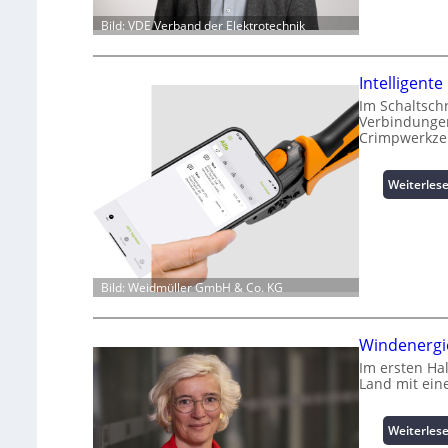
Bild: VDE Verband der Elektrotechnik
Intelligen
Im Schaltsch
Verbindungen
Crimpwerkze
Weiterles
Bild: Weidmüller GmbH & Co. KG
Windenergie
Im ersten Ha
Land mit ein
Weiterles