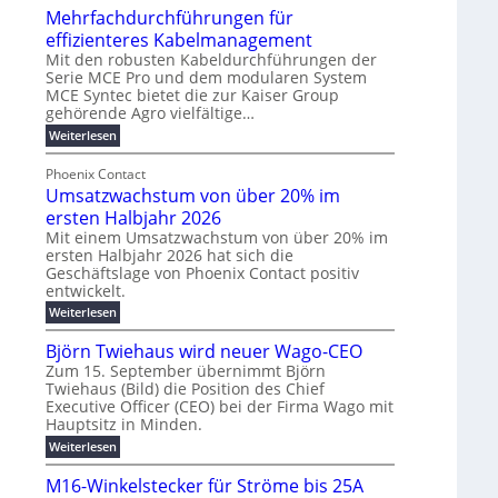
u
t
Mehrfachdurchführungen für
r
e
m
w
d
k
effizienteres Kabelmanagement
E
i
e
o
Mit den robusten Kabeldurchführungen der
n
c
r
Serie MCE Pro und dem modularen System
r
e
k
MCE Syntec bietet die zur Kaiser Group
u
d
gehörende Agro vielfältige…
r
e
n
b
g
l
:
g
Weiterlesen
e
M
y
t
b
t
e
Phoenix Contact
H
e
r
e
h
Umsatzwachstum von über 20% im
u
N
a
i
r
f
b
H
ersten Halbjahr 2026
u
l
a
f
-
c
Mit einem Umsatzwachstum von über 20% im
i
c
ersten Halbjahr 2026 hat sich die
ü
S
h
g
h
Geschäftslage von Phoenix Contact positiv
r
i
d
t
u
entwickelt.
u
m
c
m
n
r
:
Weiterlesen
o
h
e
g
c
U
d
e
h
b
h
m
Björn Twiehaus wird neuer Wago-CEO
f
e
r
r
e
s
ü
Zum 15. September übernimmt Björn
r
u
a
T
i
h
Twiehaus (Bild) die Position des Chief
t
n
n
e
m
r
Executive Officer (CEO) bei der Firma Wago mit
z
e
g
u
m
2
w
Hauptsitz in Minden.
n
E
s
p
a
0
:
g
Weiterlesen
c
n
l
o
2
B
e
h
e
a
u
6
j
n
M16-Winkelstecker für Ströme bis 25A
s
ö
f
r
s
n
E
t