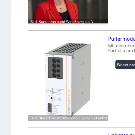
Bild: Bundesverband WindEnergie e.V.
Puffermodu
Mit den neue
Portfolio um
Weiterles
Bild: Block Transformatoren-Elektronik GmbH