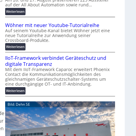
auf der All About Automation sowie rund…
n
d
:
Weiterlesen
e
A
r
A
Wöhner mit neuer Youtube-Tutorialreihe
K
A
Auf seinem Youtube-Kanal bietet Wöhner jetzt eine
o
Z
neue Tutorialreihe zur Anwendung seiner
s
ü
Crossboard-Produkte.
t
r
:
Weiterlesen
e
i
W
n
c
IIoT-Framework verbindet Geräteschutz und
ö
f
h
h
digitale Transparenz
a
:
n
Mit dem IIoT-Framework Caparoc erweitert Phoenix
l
T
Contact die Kommunikationsmöglichkeiten des
e
l
r
gleichnamigen Geräteschutzschalter-Systems um
r
e
e
eine durchgängige OT- und IT-Anbindung.
m
f
i
:
Weiterlesen
f
t
I
p
n
I
Bild: Dehn SE
u
e
o
n
u
T
de
k
e
-
ur
t
r
F
f
en
Y
r
ü
o
a