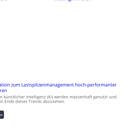
ation zum Lastspitzenmanagement hoch-performanter
ren
künstlicher Intelligenz (KI) werden massenhaft genutzt und
kein Ende dieses Trends abzusehen.
:
en
K
u