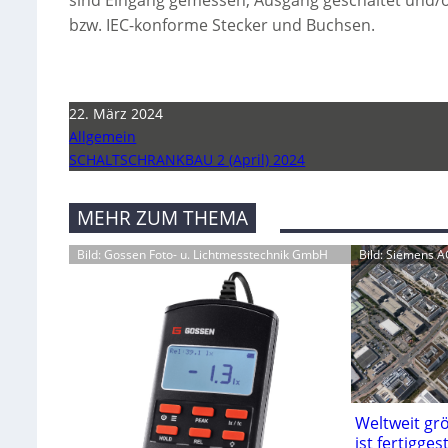
sind Eingang gemessen, Ausgang geschaltet und/
bzw. IEC-konforme Stecker und Buchsen.
22. März 2024
Allgemein
SCHALTSCHRANKBAU 2 (April) 2024
MEHR ZUM THEMA
Bild: Gossen Foto- u. Lichtmesstechnik GmbH
Bild: Siemens A
Weltweit gr
ist fertiggest