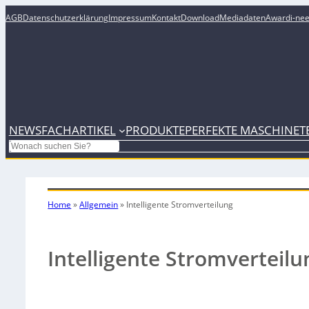
AGB
Datenschutzerklärung
Impressum
Kontakt
Download
Mediadaten
Award
i-ne
NEWS
FACHARTIKEL
PRODUKTE
PERFEKTE MASCHINE
T
Search
Home
»
Allgemein
»
Intelligente Stromverteilung
Intelligente Stromverteilu