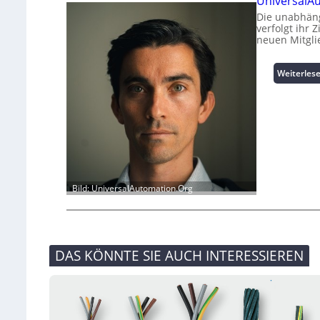
UniversalAu
Die unabhäng
verfolgt ihr 
neuen Mitgli
Weiterles
Bild: UniversalAutomation.Org
DAS KÖNNTE SIE AUCH INTERESSIEREN