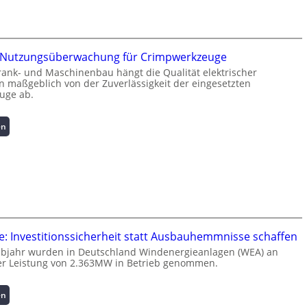
r
z
i
n
te Nutzungsüberwachung für Crimpwerkzeuge
f
rank- und Maschinenbau hängt die Qualität elektrischer
o
 maßgeblich von der Zuverlässigkeit der eingesetzten
r
uge ab.
m
a
:
t
en
I
i
n
o
t
n
e
z
l
u
l
m
i
L
g
a
: Investitionssicherheit statt Ausbauhemmnisse schaffen
e
s
lbjahr wurden in Deutschland Windenergieanlagen (WEA) an
n
t
er Leistung von 2.363MW in Betrieb genommen.
t
s
e
p
:
en
N
i