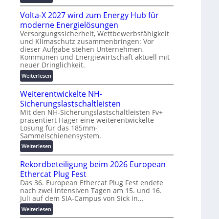
g
M
t
s
Volta-X 2027 wird zum Energy Hub für
a
z
l
s
moderne Energielösungen
u
ö
c
Versorgungssicherheit, Wettbewerbsfähigkeit
n
s
und Klimaschutz zusammenbringen: Vor
h
d
u
dieser Aufgabe stehen Unternehmen,
i
d
n
Kommunen und Energiewirtschaft aktuell mit
n
i
g
neuer Dringlichkeit.
e
g
e
:
Weiterlesen
n
i
n
V
b
t
Weiterentwickelte NH-
o
a
a
l
Sicherungslastschaltleisten
u
l
t
:
Mit den NH-Sicherungslastschaltleisten Fv+
e
präsentiert Hager eine weiterentwickelte
a
F
T
Lösung für das 185mm-
-
o
r
Sammelschienensystem.
X
r
a
2
:
Weiterlesen
s
n
0
W
c
s
Rekordbeteiligung beim 2026 European
2
e
h
p
7
i
Ethercat Plug Fest
u
a
w
t
n
Das 36. European Ethercat Plug Fest endete
r
i
nach zwei intensiven Tagen am 15. und 16.
e
g
e
Juli auf dem SIA-Campus von Sick in…
r
r
s
n
d
e
f
:
Weiterlesen
z
z
n
ö
R