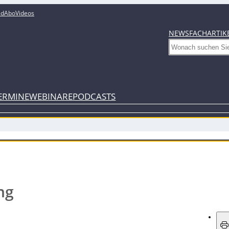
ed
Abo
Videos
NEWS
FACHARTIK
Search
ERMINE
WEBINARE
PODCASTS
ng