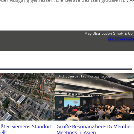
oder Ausgang gemessen. Die Geräte besitzen globale NEMA
May Distribution GmbH & Co.
Zur Firmenwebs
G
Bild: Ethercat Technology Group
ößter Siemens-Standort
Große Resonanz bei ETG Member
ellt
Meetings in Asien