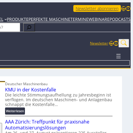
LinkedIn
YouTube
Newsletter abonnieren
EL
PRODUKTE
PERFEKTE MASCHINE
TERMINE
WEBINARE
PODCASTS
LinkedIn
YouTub
Newsletter
Deutscher Maschinenbau
KMU in der Kostenfalle
Die leichte Stimmungsaufhellung zu Jahresbeginn ist
verflogen. Im deutschen Maschinen- und Anlagenbau
schnappt die Kostenfalle…
:
Weiterlesen
K
AAA Zürich: Treffpunkt für praxisnahe
M
U
Automatisierungslösungen
i
Am 26. und 27. August präsentieren 225 Aussteller