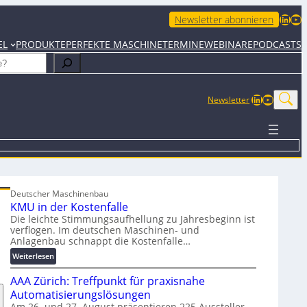
LinkedIn
YouTube
Newsletter abonnieren
EL
PRODUKTE
PERFEKTE MASCHINE
TERMINE
WEBINARE
PODCASTS
LinkedIn
YouTub
Newsletter
Deutscher Maschinenbau
KMU in der Kostenfalle
Die leichte Stimmungsaufhellung zu Jahresbeginn ist
verflogen. Im deutschen Maschinen- und
Anlagenbau schnappt die Kostenfalle…
:
Weiterlesen
K
AAA Zürich: Treffpunkt für praxisnahe
M
U
Automatisierungslösungen
i
Am 26. und 27. August präsentieren 225 Aussteller