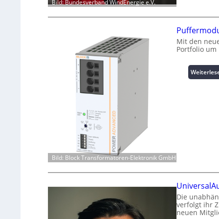
Bild: Bundesverband WindEnergie e.V.
Puffermodu
Mit den neue
Portfolio um
Weiterles
Bild: Block Transformatoren-Elektronik GmbH
UniversalA
Die unabhäng
verfolgt ihr 
neuen Mitgli