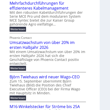
u
t
Mehrfachdurchführungen für
r
e
m
w
d
k
effizienteres Kabelmanagement
E
i
e
o
Mit den robusten Kabeldurchführungen der
n
c
r
Serie MCE Pro und dem modularen System
r
e
k
MCE Syntec bietet die zur Kaiser Group
u
d
gehörende Agro vielfältige…
r
e
n
b
g
l
:
g
Weiterlesen
e
M
y
t
b
t
e
Phoenix Contact
H
e
r
e
h
Umsatzwachstum von über 20% im
u
N
a
i
r
f
b
H
ersten Halbjahr 2026
u
l
a
f
-
c
Mit einem Umsatzwachstum von über 20% im
i
c
ersten Halbjahr 2026 hat sich die
ü
S
h
g
h
Geschäftslage von Phoenix Contact positiv
r
i
d
t
u
entwickelt.
u
m
c
m
n
r
:
Weiterlesen
o
h
e
g
c
U
d
e
h
b
h
m
Björn Twiehaus wird neuer Wago-CEO
f
e
r
r
e
s
ü
Zum 15. September übernimmt Björn
r
u
a
T
i
h
Twiehaus (Bild) die Position des Chief
t
n
n
e
m
r
Executive Officer (CEO) bei der Firma Wago
z
e
g
u
m
2
w
mit Hauptsitz in Minden.
n
E
s
p
a
0
:
g
Weiterlesen
c
n
l
o
2
B
e
h
e
a
u
6
j
n
M16-Winkelstecker für Ströme bis 25A
s
ö
f
r
s
n
E
t