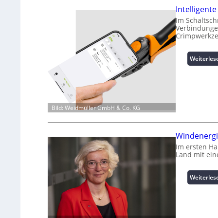
Intelligen
Im Schaltsch
Verbindungen
Crimpwerkze
Weiterles
Bild: Weidmüller GmbH & Co. KG
Windenergi
Im ersten H
Land mit ei
Weiterles