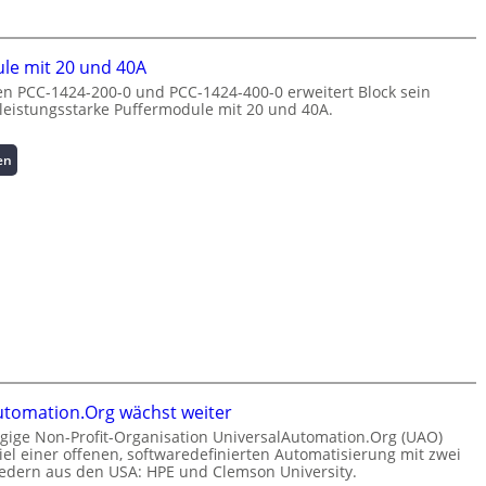
e
n
m
n
g
a
e
s
n
le mit 20 und 40A
r
ü
a
n PCC-1424-200-0 und PCC-1424-400-0 erweitert Block sein
g
b
g
 leistungsstarke Puffermodule mit 20 und 40A.
i
e
e
e
r
m
:
:
w
en
e
I
P
a
n
n
u
c
t
v
f
h
h
e
f
u
o
s
e
n
c
t
r
g
h
i
m
f
-
t
o
ü
p
i
d
r
e
o
u
C
r
n
l
r
f
s
e
i
o
utomation.Org wächst weiter
s
m
m
r
ige Non-Profit-Organisation UniversalAutomation.Org (UAO)
i
i
p
m
Ziel einer offenen, softwaredefinierten Automatisierung mit zwei
c
t
w
a
edern aus den USA: HPE und Clemson University.
h