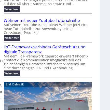
auf der All About Automation sowie rund…
n
d
:
Weiterlesen
e
A
r
A
Wöhner mit neuer Youtube-Tutorialreihe
K
A
Auf seinem Youtube-Kanal bietet Wöhner jetzt eine
o
Z
neue Tutorialreihe zur Anwendung seiner
s
ü
Crossboard-Produkte.
t
r
:
Weiterlesen
e
i
W
n
c
IIoT-Framework verbindet Geräteschutz und
ö
f
r
h
h
digitale Transparenz
a
:
n
Mit dem IIoT-Framework Caparoc erweitert Phoenix
l
T
Contact die Kommunikationsmöglichkeiten des
e
ts
l
r
gleichnamigen Geräteschutzschalter-Systems um
r
e
e
eine durchgängige OT- und IT-Anbindung.
m
f
n
i
:
Weiterlesen
f
t
I
p
n
I
Bild: Dehn SE
u
A
e
o
n
u
T
hr
k
e
-
u.
t
r
F
f
Y
r
ü
o
a