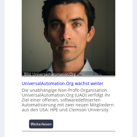
r
i
m
t
o
s
d
t
u
a
l
t
e
t
m
A
i
u
t
s
2
b
0
a
u
Bild: UniversalAutomation.Org
u
n
h
d
UniversalAutomation.Org wächst weiter
e
4
Die unabhängige Non-Profit-Organisation
m
0
UniversalAutomation.Org (UAO) verfolgt ihr
m
A
Ziel einer offenen, softwaredefinierten
n
Automatisierung mit zwei neuen Mitgliedern
i
aus den USA: HPE und Clemson University.
s
s
:
Weiterlesen
e
U
s
n