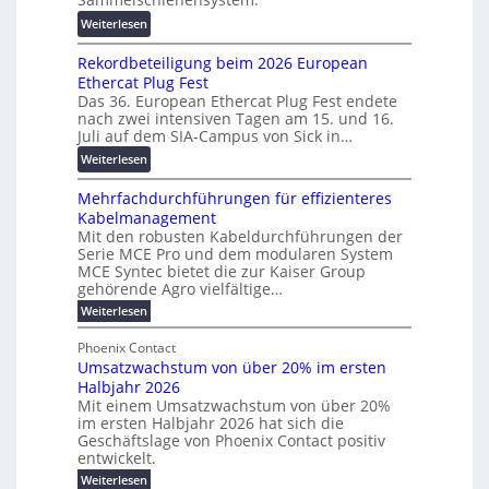
a
X
r
:
Weiterlesen
n
2
s
W
s
0
c
Rekordbeteiligung beim 2026 European
e
p
2
h
Ethercat Plug Fest
i
a
7
u
Das 36. European Ethercat Plug Fest endete
t
r
w
n
nach zwei intensiven Tagen am 15. und 16.
e
e
i
g
Juli auf dem SIA-Campus von Sick in…
r
n
r
s
:
Weiterlesen
e
z
d
f
R
n
z
ö
Mehrfachdurchführungen für effizienteres
e
t
u
r
Kabelmanagement
k
w
m
d
Mit den robusten Kabeldurchführungen der
o
i
E
e
Serie MCE Pro und dem modularen System
r
c
n
r
MCE Syntec bietet die zur Kaiser Group
d
k
e
gehörende Agro vielfältige…
u
b
e
r
n
:
Weiterlesen
e
l
g
M
g
t
t
e
y
b
Phoenix Contact
e
h
e
H
Umsatzwachstum von über 20% im ersten
r
r
i
N
u
Halbjahr 2026
f
a
l
H
b
a
Mit einem Umsatzwachstum von über 20%
u
i
-
c
f
im ersten Halbjahr 2026 hat sich die
c
h
g
S
Geschäftslage von Phoenix Contact positiv
ü
h
d
u
i
entwickelt.
r
u
t
n
c
r
m
:
Weiterlesen
m