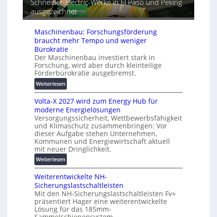
Schneider-Electric-Werke in El Paso und Peking
G
e
a
e
ausgezeichnet
i
t
r
h
i
ä
e
s
Maschinenbau: Forschungsförderung
t
i
braucht mehr Tempo und weniger
e
e
Bürokratie
s
Der Maschinenbau investiert stark in
r
c
Forschung, wird aber durch kleinteilige
u
h
Förderbürokratie ausgebremst.
n
u
:
g
Weiterlesen
t
M
s
z
Volta-X 2027 wird zum Energy Hub für
a
l
u
moderne Energielösungen
s
ö
n
Versorgungssicherheit, Wettbewerbsfähigkeit
c
s
d
und Klimaschutz zusammenbringen: Vor
h
u
d
dieser Aufgabe stehen Unternehmen,
i
n
Kommunen und Energiewirtschaft aktuell
i
n
g
mit neuer Dringlichkeit.
g
e
e
i
:
Weiterlesen
n
n
t
V
b
a
Weiterentwickelte NH-
o
a
l
Sicherungslastschaltleisten
l
u
Mit den NH-Sicherungslastschaltleisten Fv+
e
t
:
präsentiert Hager eine weiterentwickelte
T
a
F
Lösung für das 185mm-
r
-
o
Sammelschienensystem.