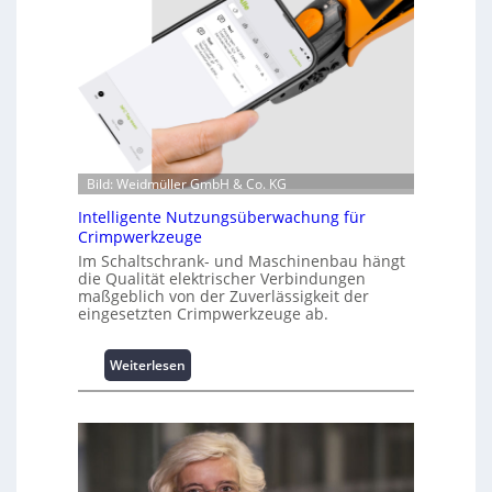
f
o
r
m
a
t
i
o
n
Bild: Weidmüller GmbH & Co. KG
z
Intelligente Nutzungsüberwachung für
u
Crimpwerkzeuge
m
Im Schaltschrank- und Maschinenbau hängt
L
die Qualität elektrischer Verbindungen
a
maßgeblich von der Zuverlässigkeit der
s
eingesetzten Crimpwerkzeuge ab.
t
s
:
Weiterlesen
p
I
i
n
t
t
z
e
e
l
n
l