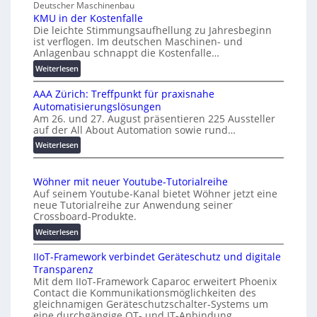
c
Deutscher Maschinenbau
i
h
KMU in der Kostenfalle
v
Die leichte Stimmungsaufhellung zu Jahresbeginn
a
e
ist verflogen. Im deutschen Maschinen- und
f
r
Anlagenbau schnappt die Kostenfalle…
f
s
:
Weiterlesen
e
a
K
n
l
AAA Zürich: Treffpunkt für praxisnahe
M
A
Automatisierungslösungen
U
u
Am 26. und 27. August präsentieren 225 Aussteller
i
auf der All About Automation sowie rund…
t
n
o
d
:
Weiterlesen
e
A
m
r
A
a
Wöhner mit neuer Youtube-Tutorialreihe
K
A
t
Auf seinem Youtube-Kanal bietet Wöhner jetzt eine
o
Z
i
neue Tutorialreihe zur Anwendung seiner
s
ü
o
Crossboard-Produkte.
t
r
n
:
Weiterlesen
e
i
.
W
n
c
O
IIoT-Framework verbindet Geräteschutz und digitale
ö
f
h
r
Transparenz
h
a
:
g
Mit dem IIoT-Framework Caparoc erweitert Phoenix
n
l
T
w
Contact die Kommunikationsmöglichkeiten des
e
l
r
gleichnamigen Geräteschutzschalter-Systems um
ä
r
e
e
eine durchgängige OT- und IT-Anbindung.