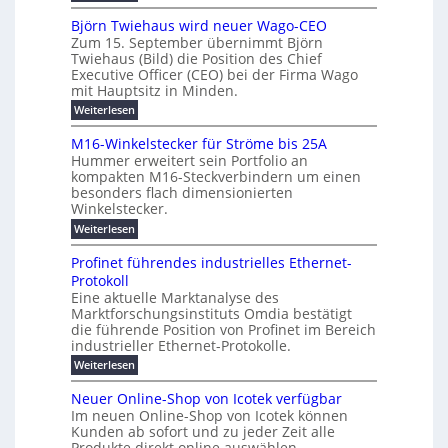
g
c
h
U
o
e
h
m
b
e
Björn Twiehaus wird neuer Wago-CEO
d
f
h
s
e
Zum 15. September übernimmt Björn
r
e
ü
a
r
Twiehaus (Bild) die Position des Chief
i
u
h
t
r
T
Executive Officer (CEO) bei der Firma Wago
r
z
m
n
n
e
u
mit Hauptsitz in Minden.
w
2
g
e
n
a
m
:
Weiterlesen
0
s
g
E
c
p
B
2
e
l
h
n
j
o
M16-Winkelstecker für Ströme bis 25A
n
s
6
a
ö
e
f
u
t
Hummer erweitert sein Portfolio an
E
r
s
r
ü
u
kompakten M16-Steckverbindern um einen
n
n
u
t
r
m
g
besonders flach dimensionierten
T
d
e
v
r
s
i
Winkelstecker.
w
w
ff
o
o
c
i
e
i
:
Weiterlesen
n
e
e
p
h
z
M
l
ü
n
h
e
i
1
a
b
ö
Profinet führendes industrielles Ethernet-
a
i
e
6
e
a
l
u
s
Protokoll
n
-
g
r
n
s
t
Eine aktuelle Marktanalyse des
u
t
W
2
e
w
E
l
Marktforschungsinstituts Omdia bestätigt
e
i
0
n
i
r
r
n
%
t
die führende Position von Profinet im Bereich
e
g
r
B
e
k
i
industrieller Ethernet-Protokolle.
h
i
d
e
s
e
m
ü
n
e
:
s
Weiterlesen
K
l
n
e
r
e
P
r
a
s
t
r
u
o
r
b
t
Neuer Online-Shop von Icotek verfügbar
s
c
e
e
o
e
e
k
t
Im neuen Online-Shop von Icotek können
a
r
n
f
l
c
e
r
Kunden ab sofort und zu jeder Zeit alle
W
i
t
m
k
n
a
Produkte direkt online auswählen,
a
n