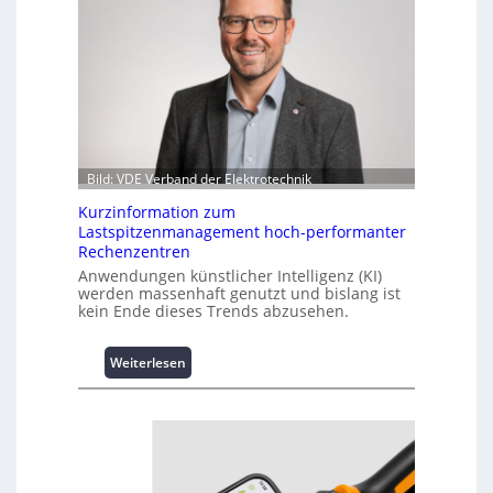
Bild: VDE Verband der Elektrotechnik
Kurzinformation zum
Lastspitzenmanagement hoch-performanter
Rechenzentren
Anwendungen künstlicher Intelligenz (KI)
werden massenhaft genutzt und bislang ist
kein Ende dieses Trends abzusehen.
:
Weiterlesen
K
u
r
z
i
n