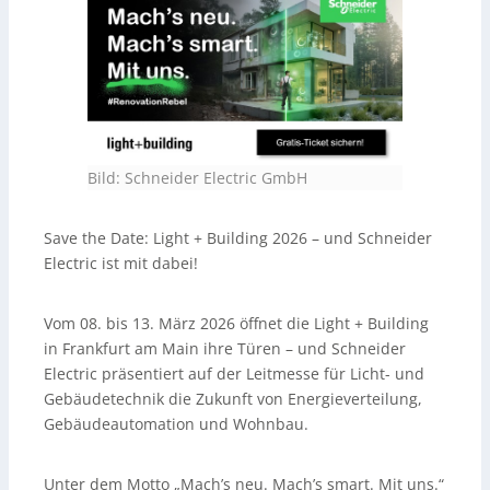
(Mieterstrom, Last- und Home-Energy-Management)
sowie smarte Steuerungs- und Automationslösungen
(
Wiser Home
,
SpaceLogic KNX
). Vor Ort gibt es Live-
Demos, Experten-Talks und Networking; zudem wird
„120 Jahre Merten“ mit Design- und Technik-Highlights
thematisiert. Ein kostenloses Ticket wird beworben; der
Beitrag basiert auf einer KI-generierten Audioaufnahme
des Tedo Verlags.
Bild: Schneider Electric GmbH
Save the Date: Light + Building 2026 – und Schneider
Electric ist mit dabei!
Vom 08. bis 13. März 2026 öffnet die Light + Building
in Frankfurt am Main ihre Türen – und Schneider
Electric präsentiert auf der Leitmesse für Licht- und
Gebäudetechnik die Zukunft von Energieverteilung,
Gebäudeautomation und Wohnbau.
Unter dem Motto „Mach’s neu. Mach’s smart. Mit uns.“