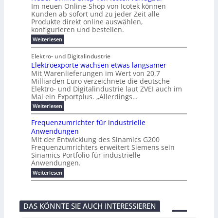
u
o
o
e
b
s
Im neuen Online-Shop von Icotek können
c
e
e
f
c
e
k
t
Kunden ab sofort und zu jeder Zeit alle
a
r
i
n
k
l
e
r
Produkte direkt online auswählen,
W
n
t
e
m
n
a
konfigurieren und bestellen.
a
e
r
a
H
P
g
t
f
t
n
:
a
Weiterlesen
l
o
f
ü
a
N
l
i
-
ü
u
r
g
e
b
e
Elektro- und Digitalindustrie
C
h
S
g
e
u
j
E
r
Elektroexporte wachsen etwas langsamer
t
m
e
a
F
O
e
r
Mit Warenlieferungen im Wert von 20,7
e
r
h
e
n
ö
n
O
r
Milliarden Euro verzeichnete die deutsche
d
s
m
t
n
2
Elektro- und Digitalindustrie laut ZVEI auch im
e
e
l
0
t
Mai ein Exportplus. „Allerdings…
s
b
i
2
i
i
:
Weiterlesen
n
6
n
s
E
e
d
2
l
-
Frequenzumrichter für industrielle
u
5
e
S
Anwendungen
s
A
k
h
t
Mit der Entwicklung des Sinamics G200
t
o
r
Frequenzumrichters erweitert Siemens sein
r
p
i
o
Sinamics Portfolio für industrielle
v
e
e
o
Anwendungen.
l
x
n
l
:
Weiterlesen
p
I
e
F
o
c
s
r
r
o
E
e
t
t
t
q
e
e
DAS KÖNNTE SIE AUCH INTERESSIEREN
h
u
w
k
e
e
a
v