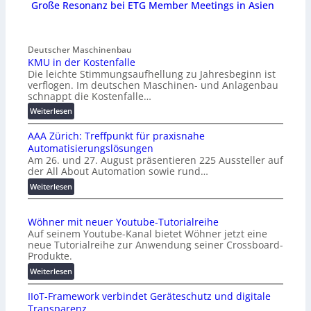
Große Resonanz bei ETG Member Meetings in Asien
Deutscher Maschinenbau
KMU in der Kostenfalle
Die leichte Stimmungsaufhellung zu Jahresbeginn ist
verflogen. Im deutschen Maschinen- und Anlagenbau
schnappt die Kostenfalle…
:
Weiterlesen
K
AAA Zürich: Treffpunkt für praxisnahe
M
Automatisierungslösungen
U
Am 26. und 27. August präsentieren 225 Aussteller auf
i
der All About Automation sowie rund…
n
d
:
Weiterlesen
e
A
r
A
Wöhner mit neuer Youtube-Tutorialreihe
K
A
Auf seinem Youtube-Kanal bietet Wöhner jetzt eine
o
Z
neue Tutorialreihe zur Anwendung seiner Crossboard-
s
ü
Produkte.
t
r
:
Weiterlesen
e
i
W
n
c
IIoT-Framework verbindet Geräteschutz und digitale
ö
f
h
Transparenz
h
a
: