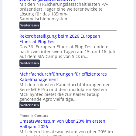
u
Mit den NH-Sicherungslastschaltleisten Fv+
t
e
:
präsentiert Hager eine weiterentwickelte
a
T
F
Lösung für das 185mm-
-
r
o
Sammelschienensystem.
X
a
r
:
Weiterlesen
2
n
s
W
0
s
c
Rekordbeteiligung beim 2026 European
e
2
p
h
Ethercat Plug Fest
i
7
a
u
Das 36. European Ethercat Plug Fest endete
t
w
r
n
nach zwei intensiven Tagen am 15. und 16. Juli
e
i
e
g
auf dem SIA-Campus von Sick in…
r
r
n
s
:
Weiterlesen
e
d
z
f
R
n
z
ö
Mehrfachdurchführungen für effizienteres
e
t
u
r
Kabelmanagement
k
w
m
d
Mit den robusten Kabeldurchführungen der
o
i
E
e
Serie MCE Pro und dem modularen System
r
c
n
r
MCE Syntec bietet die zur Kaiser Group
d
k
e
gehörende Agro vielfältige…
u
b
e
r
n
:
Weiterlesen
e
l
g
M
g
t
t
e
y
b
Phoenix Contact
e
h
e
H
Umsatzwachstum von über 20% im ersten
r
r
i
N
u
Halbjahr 2026
f
a
l
H
b
a
Mit einem Umsatzwachstum von über 20% im
u
i
-
c
f