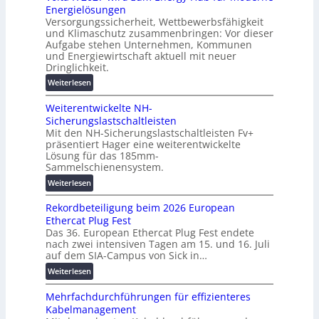
u
Energielösungen
s
ö
n
Versorgungssicherheit, Wettbewerbsfähigkeit
c
s
d
und Klimaschutz zusammenbringen: Vor dieser
h
u
Aufgabe stehen Unternehmen, Kommunen
d
i
n
und Energiewirtschaft aktuell mit neuer
i
n
g
Dringlichkeit.
g
e
e
:
i
Weiterlesen
n
n
V
t
b
Weiterentwickelte NH-
o
a
a
Sicherungslastschaltleisten
l
l
u
Mit den NH-Sicherungslastschaltleisten Fv+
t
e
:
präsentiert Hager eine weiterentwickelte
a
T
F
Lösung für das 185mm-
-
r
o
Sammelschienensystem.
X
a
r
:
Weiterlesen
2
n
s
W
0
s
c
Rekordbeteiligung beim 2026 European
e
2
p
h
Ethercat Plug Fest
i
7
a
u
Das 36. European Ethercat Plug Fest endete
t
w
r
n
nach zwei intensiven Tagen am 15. und 16. Juli
e
i
e
g
auf dem SIA-Campus von Sick in…
r
r
n
s
:
Weiterlesen
e
d
z
f
R
n
z
ö
Mehrfachdurchführungen für effizienteres
e
t
u
r
Kabelmanagement
k
w
m
d