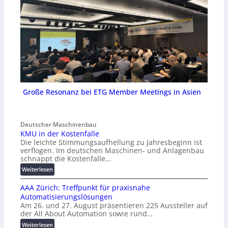
Große Resonanz bei ETG Member Meetings in Asien
Deutscher Maschinenbau
KMU in der Kostenfalle
Die leichte Stimmungsaufhellung zu Jahresbeginn ist
verflogen. Im deutschen Maschinen- und Anlagenbau
schnappt die Kostenfalle…
:
Weiterlesen
K
AAA Zürich: Treffpunkt für praxisnahe
M
Automatisierungslösungen
U
Am 26. und 27. August präsentieren 225 Aussteller auf
i
der All About Automation sowie rund…
n
d
:
Weiterlesen