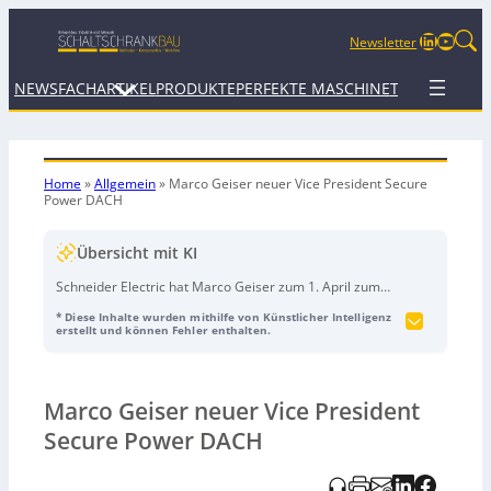
LinkedIn
YouTu
Newsletter
NEWS
FACHARTIKEL
PRODUKTE
PERFEKTE MASCHINE
TERMINE
WEB
Home
»
Allgemein
»
Marco Geiser neuer Vice President Secure
Power DACH
Übersicht mit KI
Schneider Electric hat Marco Geiser zum 1. April zum
neuen Vice President Secure Power DACH ernannt. Er
* Diese Inhalte wurden mithilfe von Künstlicher Intelligenz
soll das Secure-Power-Geschäft in Deutschland,
erstellt und können Fehler enthalten.
Österreich und der Schweiz strategisch und operativ
weiterentwickeln und auf Wachstum ausrichten. Zum
Bereich gehören unter anderem
USV-Systeme
,
Edge-
Marco Geiser neuer Vice President
Computing
,
Rechenzentrumsinfrastruktur
und
digitale
Services
; besonders die Übernahme von
Motivair
mit
Secure Power DACH
Liquid-Cooling-Lösungen
stärkt das
Rechenzentrumsangebot. Geiser war zuletzt Vice