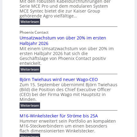
Mit den robusten Kabeldurchführungen der
o
i
E
e
Serie MCE Pro und dem modularen System
r
c
n
r
MCE Syntec bietet die zur Kaiser Group
d
k
e
gehörende Agro vielfältige…
u
b
e
r
n
:
Weiterlesen
e
l
g
M
g
t
t
e
y
b
Phoenix Contact
e
h
e
H
Umsatzwachstum von über 20% im ersten
r
r
i
N
u
Halbjahr 2026
f
a
l
H
b
a
Mit einem Umsatzwachstum von über 20% im
u
i
-
c
f
ersten Halbjahr 2026 hat sich die
c
h
g
S
Geschäftslage von Phoenix Contact positiv
ü
h
d
u
i
entwickelt.
r
u
t
n
c
r
m
:
Weiterlesen
m
g
c
h
U
o
e
h
m
b
e
Björn Twiehaus wird neuer Wago-CEO
d
f
h
s
e
Zum 15. September übernimmt Björn Twiehaus
r
e
ü
a
r
(Bild) die Position des Chief Executive Officer
i
u
h
t
r
T
(CEO) bei der Firma Wago mit Hauptsitz in
r
z
m
n
n
e
u
Minden.
w
2
g
e
n
a
m
:
Weiterlesen
0
s
g
E
c
p
B
2
e
l
h
n
j
o
M16-Winkelstecker für Ströme bis 25A
n
s
6
a
ö
e
f
u
t
Hummer erweitert sein Portfolio an kompakten
E
r
s
r
ü
u
M16-Steckverbindern um einen besonders
n
n
u
t
r
m
g
flach dimensionierten Winkelstecker.
T
d
e
v
r
s
i
w
:
w
Weiterlesen
ff