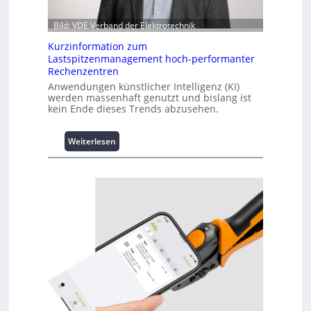
Bild: VDE Verband der Elektrotechnik
Kurzinformation zum
Lastspitzenmanagement hoch-performanter
Rechenzentren
Anwendungen künstlicher Intelligenz (KI)
werden massenhaft genutzt und bislang ist
kein Ende dieses Trends abzusehen.
:
Weiterlesen
K
u
r
z
i
n
f
o
r
m
a
t