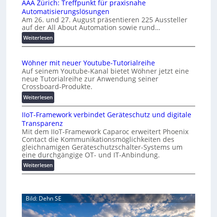
l
AAA Zürich: Treffpunkt für praxisnahe
M
A
Automatisierungslösungen
U
u
Am 26. und 27. August präsentieren 225 Aussteller
i
auf der All About Automation sowie rund…
t
n
o
d
:
Weiterlesen
e
A
m
r
A
a
Wöhner mit neuer Youtube-Tutorialreihe
K
A
t
Auf seinem Youtube-Kanal bietet Wöhner jetzt eine
o
Z
i
neue Tutorialreihe zur Anwendung seiner
s
ü
o
Crossboard-Produkte.
t
r
n
:
Weiterlesen
e
i
.
W
n
c
O
IIoT-Framework verbindet Geräteschutz und digitale
ö
f
h
r
Transparenz
h
a
:
g
Mit dem IIoT-Framework Caparoc erweitert Phoenix
n
l
T
w
Contact die Kommunikationsmöglichkeiten des
e
l
r
gleichnamigen Geräteschutzschalter-Systems um
ä
r
e
e
eine durchgängige OT- und IT-Anbindung.
c
m
f
:
Weiterlesen
h
i
f
I
s
t
p
I
n
t
u
o
e
w
n
Bild: Dehn SE
T
u
e
k
-
e
t
i
F