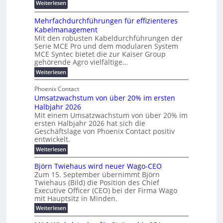
n
:
Weiterlesen
e
d
f
z
R
n
z
ö
Mehrfachdurchführungen für effizienteres
e
t
u
r
Kabelmanagement
k
w
m
d
Mit den robusten Kabeldurchführungen der
o
i
E
e
Serie MCE Pro und dem modularen System
r
c
n
r
MCE Syntec bietet die zur Kaiser Group
d
k
e
gehörende Agro vielfältige…
u
b
e
r
n
:
Weiterlesen
e
l
g
M
g
t
t
e
y
b
Phoenix Contact
e
h
e
H
Umsatzwachstum von über 20% im ersten
r
r
i
N
u
Halbjahr 2026
f
a
l
H
b
a
Mit einem Umsatzwachstum von über 20% im
u
i
-
c
f
ersten Halbjahr 2026 hat sich die
c
h
g
S
Geschäftslage von Phoenix Contact positiv
ü
h
d
u
i
entwickelt.
r
u
t
n
c
r
m
:
Weiterlesen
m
g
c
h
U
o
e
h
m
b
e
Björn Twiehaus wird neuer Wago-CEO
d
f
h
s
e
Zum 15. September übernimmt Björn
r
e
ü
a
r
Twiehaus (Bild) die Position des Chief
i
u
h
t
r
T
Executive Officer (CEO) bei der Firma Wago
r
z
m
n
n
e
u
mit Hauptsitz in Minden.
w
2
g
e
n
a
m
:
Weiterlesen
0
s
g
E
c
p
B
2
e
l
h
n
j
o