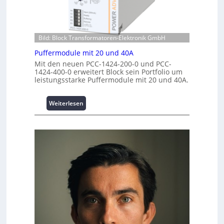
v
i
e
e
m
n
s
p
z
t
w
e
Bild: Block Transformatoren-Elektronik GmbH
i
e
n
t
Puffermodule mit 20 und 40A
r
t
i
Mit den neuen PCC-1424-200-0 und PCC-
k
r
o
1424-400-0 erweitert Block sein Portfolio um
z
e
n
leistungsstarke Puffermodule mit 20 und 40A.
e
n
s
u
s
:
g
Weiterlesen
i
P
e
c
u
h
f
e
f
r
e
h
r
e
m
i
o
t
d
s
u
t
l
a
e
t