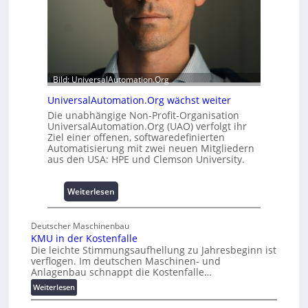
m
t
i
A
t
u
2
s
0
b
u
a
Bild: UniversalAutomation.Org
n
u
d
h
UniversalAutomation.Org wächst weiter
4
e
Die unabhängige Non-Profit-Organisation
0
m
UniversalAutomation.Org (UAO) verfolgt ihr
A
Ziel einer offenen, softwaredefinierten
m
Automatisierung mit zwei neuen Mitgliedern
n
aus den USA: HPE und Clemson University.
i
s
s
:
Weiterlesen
e
U
s
n
Deutscher Maschinenbau
c
i
KMU in der Kostenfalle
h
v
Die leichte Stimmungsaufhellung zu Jahresbeginn ist
a
e
verflogen. Im deutschen Maschinen- und
f
r
Anlagenbau schnappt die Kostenfalle…
f
s
:
Weiterlesen
e
a
K
n