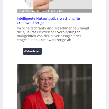
i
o
n
Bild: Weidmüller GmbH & Co. KG
z
Intelligente Nutzungsüberwachung für
u
Crimpwerkzeuge
m
Im Schaltschrank- und Maschinenbau hängt
L
die Qualität elektrischer Verbindungen
a
maßgeblich von der Zuverlässigkeit der
s
eingesetzten Crimpwerkzeuge ab.
t
s
:
Weiterlesen
p
I
i
n
t
t
z
e
e
l
n
l
m
i
a
g
n
e
a
n
g
t
e
e
m