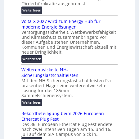
c
u
Förderbürokratie ausgebremst.
h
n
:
Weiterlesen
u
g
M
t
s
Volta-X 2027 wird zum Energy Hub für
a
z
l
moderne Energielösungen
s
u
ö
Versorgungssicherheit, Wettbewerbsfähigkeit
c
n
s
und Klimaschutz zusammenbringen: Vor
h
d
dieser Aufgabe stehen Unternehmen,
u
i
d
Kommunen und Energiewirtschaft aktuell mit
n
n
i
neuer Dringlichkeit.
g
e
g
:
e
Weiterlesen
n
i
V
n
b
t
Weiterentwickelte NH-
o
a
a
Sicherungslastschaltleisten
l
u
l
Mit den NH-Sicherungslastschaltleisten Fv+
t
:
e
präsentiert Hager eine weiterentwickelte
a
F
T
Lösung für das 185mm-
-
o
Sammelschienensystem.
r
X
r
a
:
Weiterlesen
2
s
n
W
0
c
s
Rekordbeteiligung beim 2026 European
e
2
h
p
Ethercat Plug Fest
i
7
u
a
Das 36. European Ethercat Plug Fest endete
t
w
n
nach zwei intensiven Tagen am 15. und 16.
r
e
i
g
Juli auf dem SIA-Campus von Sick in…
e
r
r
s