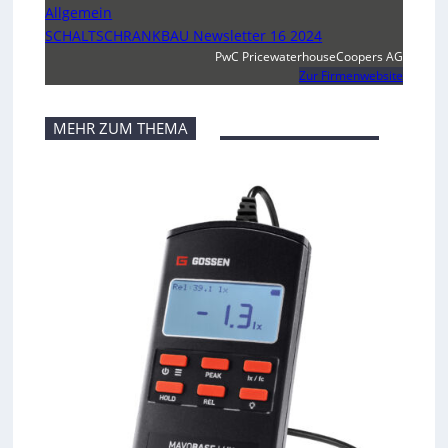
Allgemein
SCHALTSCHRANKBAU Newsletter 16 2024
PwC PricewaterhouseCoopers AG
Zur Firmenwebsite
MEHR ZUM THEMA