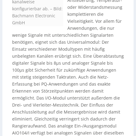
Ansteuerung, Temperatur-
kanalweise
oder Widerstandsmessung
konfigurierbar ab.
–
Bild:
komplettieren die
Bachmann Electronic
Vielseitigkeit. Vor allem für
GmbH
Anwendungen, die nur
wenige Signale mit unterschiedlichen Signalarten
benötigen, eignet sich das Universalmodul: Der
Einsatz verschiedener Modultypen mit häufig
unbelegten Kanälen erübrigt sich. Eine Überabtastung
digitaler Signale bis 8µs und analoger Signale bis
100µs gibt Sicherheit für zukünftige Anwendungen
mit stetig steigenden Taktraten. Auch die Netz-
Erfassung bei PQ-Anwendungen und das exakte
Erkennen von Störzeitpunkten werden damit
ermöglicht. Das I/O-Modul unterstützt außerdem die
Drei- und Vierleiter-Messtechnik. Der Einfluss der
Anschlussleitung auf die Messergebnisse wird damit
eliminiert. Gleichzeitig verringert sich dadurch der
Rangieraufwand. Das analoge Ein-/Ausgangsmodul
AIO104/I verfügt bei analogen Signalen über dieselben