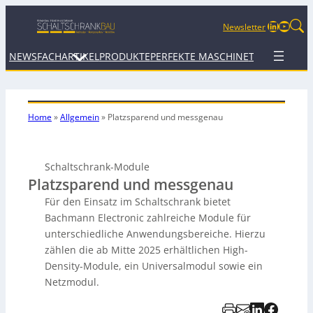
LinkedIn
YouTu
Newsletter
NEWS
FACHARTIKEL
PRODUKTE
PERFEKTE MASCHINE
TERMINE
WEB
Home
»
Allgemein
»
Platzsparend und messgenau
Schaltschrank-Module
Platzsparend und messgenau
Für den Einsatz im Schaltschrank bietet
Bachmann Electronic zahlreiche Module für
unterschiedliche Anwendungsbereiche. Hierzu
zählen die ab Mitte 2025 erhältlichen High-
Density-Module, ein Universalmodul sowie ein
Netzmodul.