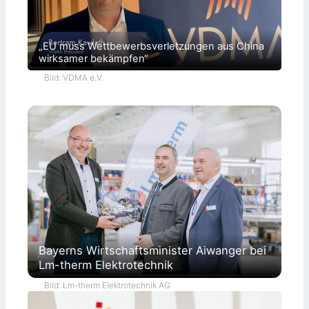
„EU muss Wettbewerbsverletzungen aus China
wirksamer bekämpfen“
Bild: VDMA e.V.
Bayerns Wirtschaftsminister Aiwanger bei
Lm-therm Elektrotechnik
Bild: Lm-therm Elektrotechnik AG