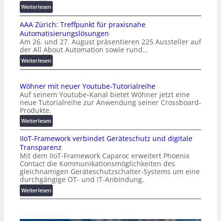
:
Weiterlesen
K
AAA Zürich: Treffpunkt für praxisnahe
M
Automatisierungslösungen
U
Am 26. und 27. August präsentieren 225 Aussteller auf
i
der All About Automation sowie rund…
n
d
:
Weiterlesen
e
A
r
A
Wöhner mit neuer Youtube-Tutorialreihe
K
A
Auf seinem Youtube-Kanal bietet Wöhner jetzt eine
o
Z
neue Tutorialreihe zur Anwendung seiner Crossboard-
s
ü
Produkte.
t
r
:
Weiterlesen
e
i
W
n
c
IIoT-Framework verbindet Geräteschutz und digitale
ö
f
h
Transparenz
h
a
:
Mit dem IIoT-Framework Caparoc erweitert Phoenix
n
l
T
Contact die Kommunikationsmöglichkeiten des
e
l
r
gleichnamigen Geräteschutzschalter-Systems um eine
r
e
e
durchgängige OT- und IT-Anbindung.
m
f
:
Weiterlesen
i
f
I
t
p
I
n
u
o
e
n