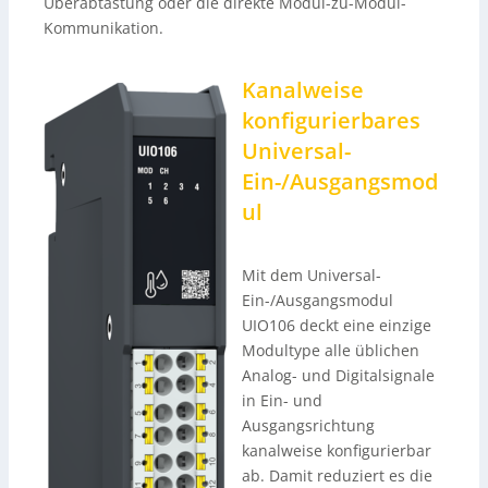
Überabtastung oder die direkte Modul-zu-Modul-
Kommunikation.
Kanalweise
konfigurierbares
Universal-
Ein-/Ausgangsmod
ul
Mit dem Universal-
Ein-/Ausgangsmodul
UIO106 deckt eine einzige
Modultype alle üblichen
Analog- und Digitalsignale
in Ein- und
Ausgangsrichtung
kanalweise konfigurierbar
ab. Damit reduziert es die