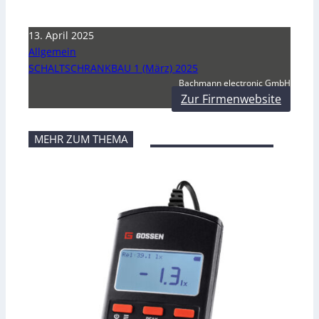
13. April 2025
Allgemein
SCHALTSCHRANKBAU 1 (März) 2025
Bachmann electronic GmbH
Zur Firmenwebsite
MEHR ZUM THEMA