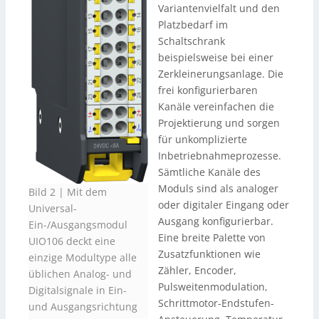
Variantenvielfalt und den
Platzbedarf im
Schaltschrank
beispielsweise bei einer
Zerkleinerungsanlage. Die
frei konfigurierbaren
Kanäle vereinfachen die
Projektierung und sorgen
für unkomplizierte
Inbetriebnahmeprozesse.
Sämtliche Kanäle des
Moduls sind als analoger
Bild 2 | Mit dem
oder digitaler Eingang oder
Universal-
Ausgang konfigurierbar.
Ein-/Ausgangsmodul
Eine breite Palette von
UIO106 deckt eine
Zusatzfunktionen wie
einzige Modultype alle
Zähler, Encoder,
üblichen Analog- und
Pulsweitenmodulation,
Digitalsignale in Ein-
Schrittmotor-Endstufen-
und Ausgangsrichtung