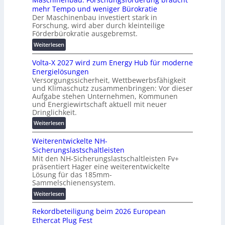
e
mehr Tempo und weniger Bürokratie
e
s
Der Maschinenbau investiert stark in
r
c
Forschung, wird aber durch kleinteilige
u
h
Förderbürokratie ausgebremst.
n
u
:
Weiterlesen
g
t
M
s
z
Volta-X 2027 wird zum Energy Hub für moderne
a
l
u
Energielösungen
s
ö
n
Versorgungssicherheit, Wettbewerbsfähigkeit
c
s
d
und Klimaschutz zusammenbringen: Vor dieser
h
u
Aufgabe stehen Unternehmen, Kommunen
d
i
n
und Energiewirtschaft aktuell mit neuer
i
n
g
Dringlichkeit.
g
e
e
:
i
Weiterlesen
n
n
V
t
b
Weiterentwickelte NH-
o
a
a
Sicherungslastschaltleisten
l
l
u
Mit den NH-Sicherungslastschaltleisten Fv+
t
e
:
präsentiert Hager eine weiterentwickelte
a
T
F
Lösung für das 185mm-
-
r
o
Sammelschienensystem.
X
a
r
:
Weiterlesen
2
n
s
W
0
s
c
Rekordbeteiligung beim 2026 European
e
2
p
h
Ethercat Plug Fest
i
7
a
u