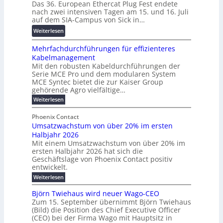
Das 36. European Ethercat Plug Fest endete
t
w
r
n
nach zwei intensiven Tagen am 15. und 16. Juli
e
i
e
g
auf dem SIA-Campus von Sick in…
r
r
n
s
:
Weiterlesen
e
d
z
f
R
n
z
ö
Mehrfachdurchführungen für effizienteres
e
t
u
r
Kabelmanagement
k
w
m
d
Mit den robusten Kabeldurchführungen der
o
i
E
e
Serie MCE Pro und dem modularen System
r
c
n
r
MCE Syntec bietet die zur Kaiser Group
d
k
e
gehörende Agro vielfältige…
u
b
e
r
n
:
Weiterlesen
e
l
g
M
g
t
t
e
y
b
Phoenix Contact
e
h
e
H
Umsatzwachstum von über 20% im ersten
r
r
i
N
u
Halbjahr 2026
f
a
l
H
b
a
Mit einem Umsatzwachstum von über 20% im
u
i
-
c
f
ersten Halbjahr 2026 hat sich die
c
h
g
S
Geschäftslage von Phoenix Contact positiv
ü
h
d
u
i
entwickelt.
r
u
t
n
c
r
m
:
Weiterlesen
m
g
c
h
U
o
e
h
m
b
e
Björn Twiehaus wird neuer Wago-CEO
d
f
h
s
e
Zum 15. September übernimmt Björn Twiehaus
r
e
ü
a
r
(Bild) die Position des Chief Executive Officer
i
u
h
t
r
T
(CEO) bei der Firma Wago mit Hauptsitz in
r
z
m
n
n