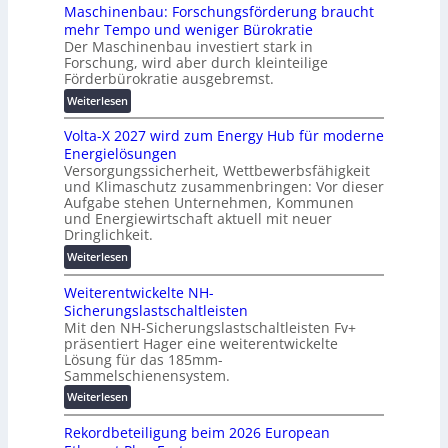
t
Maschinenbau: Forschungsförderung braucht
i
e
mehr Tempo und weniger Bürokratie
e
s
Der Maschinenbau investiert stark in
r
c
Forschung, wird aber durch kleinteilige
u
h
Förderbürokratie ausgebremst.
n
u
:
Weiterlesen
g
t
M
s
z
Volta-X 2027 wird zum Energy Hub für moderne
a
l
u
Energielösungen
s
ö
n
Versorgungssicherheit, Wettbewerbsfähigkeit
c
s
d
und Klimaschutz zusammenbringen: Vor dieser
h
u
Aufgabe stehen Unternehmen, Kommunen
d
i
n
und Energiewirtschaft aktuell mit neuer
i
n
g
Dringlichkeit.
g
e
e
:
i
Weiterlesen
n
n
V
t
b
Weiterentwickelte NH-
o
a
a
Sicherungslastschaltleisten
l
l
u
Mit den NH-Sicherungslastschaltleisten Fv+
t
e
:
präsentiert Hager eine weiterentwickelte
a
T
F
Lösung für das 185mm-
-
r
o
Sammelschienensystem.
X
a
r
:
Weiterlesen
2
n
s
W
0
s
c
Rekordbeteiligung beim 2026 European
e
2
p
h