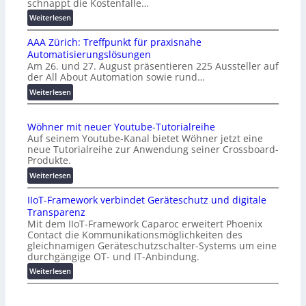
schnappt die Kostenfalle…
:
Weiterlesen
K
AAA Zürich: Treffpunkt für praxisnahe
M
Automatisierungslösungen
U
Am 26. und 27. August präsentieren 225 Aussteller auf
i
der All About Automation sowie rund…
n
d
:
Weiterlesen
e
A
r
A
Wöhner mit neuer Youtube-Tutorialreihe
K
A
Auf seinem Youtube-Kanal bietet Wöhner jetzt eine
o
Z
neue Tutorialreihe zur Anwendung seiner Crossboard-
s
ü
Produkte.
t
r
:
Weiterlesen
e
i
W
n
c
IIoT-Framework verbindet Geräteschutz und digitale
ö
f
h
Transparenz
h
a
:
Mit dem IIoT-Framework Caparoc erweitert Phoenix
n
l
T
Contact die Kommunikationsmöglichkeiten des
e
l
r
gleichnamigen Geräteschutzschalter-Systems um eine
r
e
e
durchgängige OT- und IT-Anbindung.
m
f
:
Weiterlesen
i
f
I
t
p
I
n
u