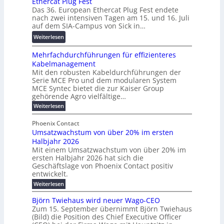
Ethercat Plug Fest
i
7
a
u
Das 36. European Ethercat Plug Fest endete
t
w
r
n
nach zwei intensiven Tagen am 15. und 16. Juli
e
i
e
g
auf dem SIA-Campus von Sick in…
r
r
n
s
:
Weiterlesen
e
d
z
f
R
n
z
ö
Mehrfachdurchführungen für effizienteres
e
t
u
r
Kabelmanagement
k
w
m
d
Mit den robusten Kabeldurchführungen der
o
i
E
e
Serie MCE Pro und dem modularen System
r
c
n
r
MCE Syntec bietet die zur Kaiser Group
d
k
e
gehörende Agro vielfältige…
u
b
e
r
n
:
Weiterlesen
e
l
g
M
g
t
t
e
y
b
Phoenix Contact
e
h
e
H
Umsatzwachstum von über 20% im ersten
r
r
i
N
u
Halbjahr 2026
f
a
l
H
b
a
Mit einem Umsatzwachstum von über 20% im
u
i
-
c
f
ersten Halbjahr 2026 hat sich die
c
h
g
S
Geschäftslage von Phoenix Contact positiv
ü
h
d
u
i
entwickelt.
r
u
t
n
c
r
m
:
Weiterlesen
m
g
c
h
U
o
e
h
m
b
e
Björn Twiehaus wird neuer Wago-CEO
d
f
h
s
e
Zum 15. September übernimmt Björn Twiehaus
r
e
ü
a
r
(Bild) die Position des Chief Executive Officer
i
u
h
t
r
T