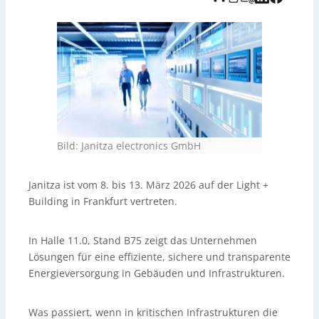
und Messtechnik inklusive durchgängiger
Projektbegleitung von Planung bis Wartung – mit dem
Ziel, Prozesse abzusichern und dauerhaft Energie-
sowie Kosteneinsparungen zu erzielen. Zudem zeigt
Janitza die neue Version der
Netzvisualisierungssoftware
GridVis
für
normenkonformes Energiemanagement sowie
Energieanalysatoren wie das modulare
UMG 800
und
das
UMG 96PQ LP
für Bestandsanlagen. Die Light +
Building 2026 steht unter dem Motto „Be Electrified“
und dient als Plattform für den Austausch zu
Bild: Janitza electronics GmbH
Energieeffizienz, Versorgungssicherheit und
Lastspitzenmanagement.
Janitza ist vom 8. bis 13. März 2026 auf der Light +
Building in Frankfurt vertreten.
In Halle 11.0, Stand B75 zeigt das Unternehmen
Lösungen für eine effiziente, sichere und transparente
Energieversorgung in Gebäuden und Infrastrukturen.
Was passiert, wenn in kritischen Infrastrukturen die