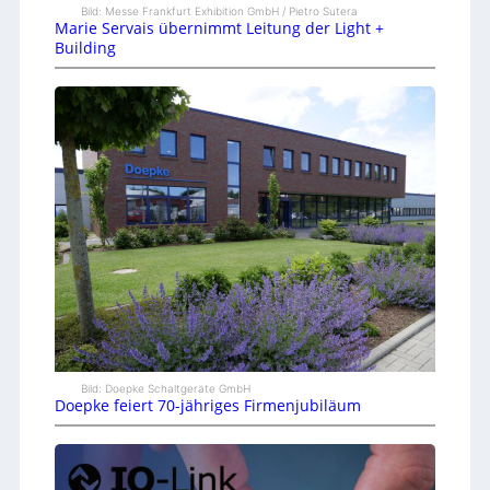
Bild: Messe Frankfurt Exhibition GmbH / Pietro Sutera
Marie Servais übernimmt Leitung der Light +
Building
Bild: Doepke Schaltgeräte GmbH
Doepke feiert 70-jähriges Firmenjubiläum