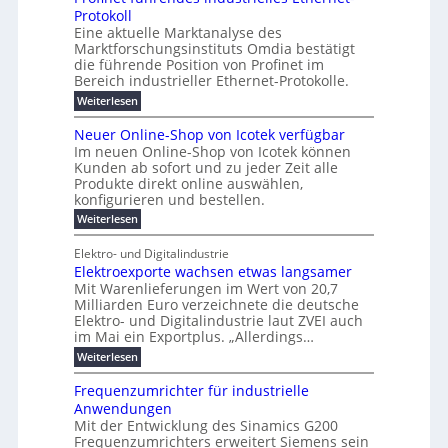
g
e
6
e
a
l
u
s
Protokoll
n
-
r
e
n
s
t
Eine aktuelle Marktanalyse des
u
t
W
2
r
w
E
l
Marktforschungsinstituts Omdia bestätigt
e
i
0
n
i
B
r
n
%
t
die führende Position von Profinet im
e
g
r
e
k
ü
i
Bereich industrieller Ethernet-Protokolle.
h
i
d
e
s
e
m
r
n
e
:
s
Weiterlesen
K
l
n
e
e
o
P
r
a
s
t
r
u
r
k
b
t
Neuer Online-Shop von Icotek verfügbar
s
c
e
e
o
e
e
t
r
Im neuen Online-Shop von Icotek können
a
r
n
f
l
c
e
Kunden ab sofort und zu jeder Zeit alle
a
W
i
t
m
k
n
a
Produkte direkt online auswählen,
t
n
a
e
H
P
g
konfigurieren und bestellen.
e
n
r
i
a
l
o
t
a
f
l
:
Weiterlesen
e
-
u
f
g
ü
b
N
C
ü
g
e
r
j
e
E
Elektro- und Digitalindustrie
h
m
S
a
u
F
O
r
Elektroexporte wachsen etwas langsamer
e
t
h
e
e
e
n
r
r
Mit Warenlieferungen im Wert von 20,7
r
n
s
t
ö
2
O
Milliarden Euro verzeichnete die deutsche
d
m
0
t
n
Elektro- und Digitalindustrie laut ZVEI auch
e
e
2
l
im Mai ein Exportplus. „Allerdings…
s
b
6
i
i
i
:
Weiterlesen
n
n
s
E
e
d
2
l
-
Frequenzumrichter für industrielle
u
5
e
S
Anwendungen
s
A
k
h
t
Mit der Entwicklung des Sinamics G200
t
o
r
Frequenzumrichters erweitert Siemens sein
r
p