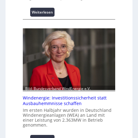
t
s
:
Weiterlesen
p
I
i
n
t
t
z
e
e
l
n
l
m
i
a
g
n
e
a
n
g
t
e
e
m
N
Bild: Bundesverband WindEnergie e.V.
e
u
n
Windenergie: Investitionssicherheit statt
t
t
Ausbauhemmnisse schaffen
z
h
Im ersten Halbjahr wurden in Deutschland
u
o
Windenergieanlagen (WEA) an Land mit
n
einer Leistung von 2.363MW in Betrieb
c
g
genommen.
h
s
-
ü
p