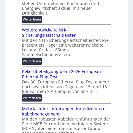
n
stehen Unternehmen, Kommunen und
i
n
g
Energiewirtschaft aktuell mit neuer
g
e
e
Dringlichkeit.
i
n
n
:
Weiterlesen
t
b
V
a
a
Weiterentwickelte NH-
o
l
u
Sicherungslastschaltleisten
l
e
:
Mit den NH-Sicherungslastschaltleisten Fv+
t
T
F
präsentiert Hager eine weiterentwickelte
a
r
o
Lösung für das 185mm-
-
a
r
Sammelschienensystem.
X
n
s
:
Weiterlesen
2
s
c
W
0
p
h
Rekordbeteiligung beim 2026 European
e
2
a
u
Ethercat Plug Fest
i
7
r
n
Das 36. European Ethercat Plug Fest endete
t
w
e
g
nach zwei intensiven Tagen am 15. und 16.
e
i
n
s
Juli auf dem SIA-Campus von Sick in…
r
r
z
f
:
Weiterlesen
e
d
ö
R
n
z
r
Mehrfachdurchführungen für effizienteres
e
t
u
d
Kabelmanagement
k
w
m
e
Mit den robusten Kabeldurchführungen der
o
i
E
r
Serie MCE Pro und dem modularen System
r
c
n
MCE Syntec bietet die zur Kaiser Group
u
d
k
e