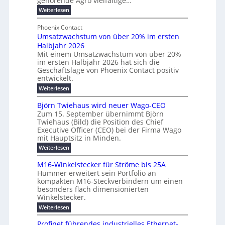
gehörende Agro vielfältige…
n
b
e
r
:
g
Weiterlesen
e
l
g
M
b
t
t
e
y
Phoenix Contact
r
e
h
e
H
Umsatzwachstum von über 20% im ersten
a
r
i
N
u
Halbjahr 2026
f
u
l
H
b
a
Mit einem Umsatzwachstum von über 20%
c
i
-
c
f
im ersten Halbjahr 2026 hat sich die
h
h
g
S
Geschäftslage von Phoenix Contact positiv
ü
d
t
u
i
entwickelt.
r
u
m
n
c
r
m
:
Weiterlesen
e
g
c
h
U
o
h
h
m
b
e
Björn Twiehaus wird neuer Wago-CEO
d
f
s
r
e
Zum 15. September übernimmt Björn
r
e
ü
a
T
Twiehaus (Bild) die Position des Chief
i
u
h
t
r
e
Executive Officer (CEO) bei der Firma Wago
r
z
m
n
n
u
m
mit Hauptsitz in Minden.
w
2
g
e
n
a
p
:
Weiterlesen
0
s
g
E
c
B
o
2
e
l
h
n
j
u
M16-Winkelstecker für Ströme bis 25A
n
s
6
a
ö
e
f
t
Hummer erweitert sein Portfolio an
n
E
r
s
r
ü
u
kompakten M16-Steckverbindern um einen
d
n
u
t
r
m
g
besonders flach dimensionierten
T
w
e
v
r
s
i
Winkelstecker.
w
ff
e
o
o
c
i
e
i
:
Weiterlesen
n
n
e
p
h
z
M
l
ü
h
i
e
i
1
a
b
ö
Profinet führendes industrielles Ethernet-
a