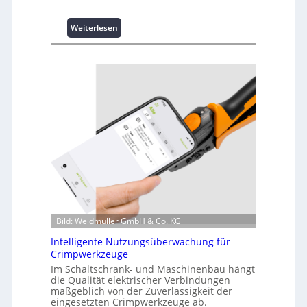
:
Weiterlesen
K
u
r
z
i
n
f
o
r
m
a
t
i
o
Bild: Weidmüller GmbH & Co. KG
n
z
Intelligente Nutzungsüberwachung für
u
Crimpwerkzeuge
m
Im Schaltschrank- und Maschinenbau hängt
L
die Qualität elektrischer Verbindungen
a
maßgeblich von der Zuverlässigkeit der
s
eingesetzten Crimpwerkzeuge ab.