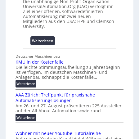
e
4
Die unabhängige Non-Profit-Organisation
UniversalAutomation.Org (UAO) verfolgt ihr
m
0
Ziel einer offenen, softwaredefinierten
m
A
Automatisierung mit zwei neuen
n
Mitgliedern aus den USA: HPE und Clemson
i
University.
s
s
:
Weiterlesen
e
U
s
n
c
Deutscher Maschinenbau
i
h
KMU in der Kostenfalle
v
a
Die leichte Stimmungsaufhellung zu Jahresbeginn
e
f
ist verflogen. Im deutschen Maschinen- und
r
Anlagenbau schnappt die Kostenfalle…
f
s
e
:
Weiterlesen
a
n
K
l
AAA Zürich: Treffpunkt für praxisnahe
M
A
Automatisierungslösungen
U
u
Am 26. und 27. August präsentieren 225 Aussteller
i
auf der All About Automation sowie rund…
t
n
o
d
:
Weiterlesen
e
A
m
r
A
a
Wöhner mit neuer Youtube-Tutorialreihe
K
A
t
Auf seinem Youtube-Kanal bietet Wöhner jetzt eine