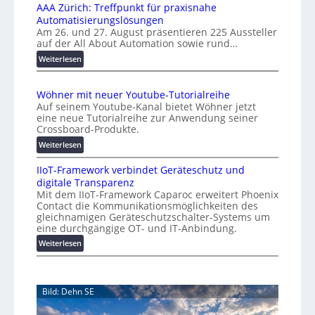
l
AAA Zürich: Treffpunkt für praxisnahe
M
A
Automatisierungslösungen
U
u
Am 26. und 27. August präsentieren 225 Aussteller
i
auf der All About Automation sowie rund…
t
n
o
d
:
Weiterlesen
e
A
m
r
A
a
Wöhner mit neuer Youtube-Tutorialreihe
K
A
t
Auf seinem Youtube-Kanal bietet Wöhner jetzt
o
Z
i
eine neue Tutorialreihe zur Anwendung seiner
s
ü
o
Crossboard-Produkte.
t
r
n
:
Weiterlesen
e
i
.
W
n
c
O
IIoT-Framework verbindet Geräteschutz und
ö
f
h
r
digitale Transparenz
h
a
:
g
Mit dem IIoT-Framework Caparoc erweitert Phoenix
n
l
T
w
Contact die Kommunikationsmöglichkeiten des
e
l
r
gleichnamigen Geräteschutzschalter-Systems um
ä
r
e
e
eine durchgängige OT- und IT-Anbindung.
c
m
f
:
Weiterlesen
h
i
f
I
s
t
p
I
n
t
u
o
e
w
n
Bild: Dehn SE
T
u
e
k
-
e
t
i