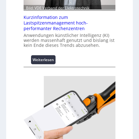
Bild: VDE Verband der Elektrotechnik
Kurzinformation zum
Lastspitzenmanagement hoch-
performanter Rechenzentren
Anwendungen künstlicher Intelligenz (KI)
werden massenhaft genutzt und bislang ist
kein Ende dieses Trends abzusehen.
:
Weiterlesen
K
u
r
z
i
n
f
o
r
m
a
t
i