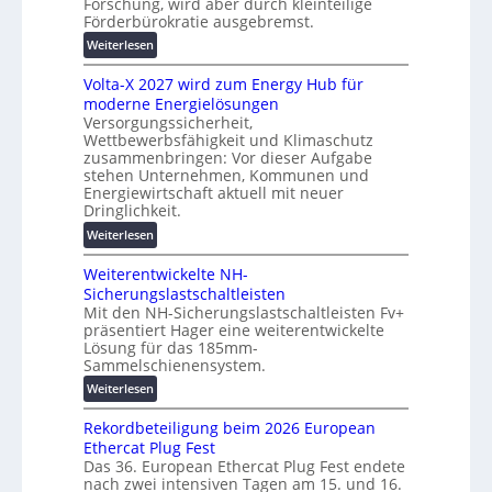
Forschung, wird aber durch kleinteilige
c
u
Förderbürokratie ausgebremst.
h
n
:
Weiterlesen
u
g
M
t
s
Volta-X 2027 wird zum Energy Hub für
a
z
l
moderne Energielösungen
s
u
ö
Versorgungssicherheit,
c
n
s
Wettbewerbsfähigkeit und Klimaschutz
h
d
u
zusammenbringen: Vor dieser Aufgabe
i
d
stehen Unternehmen, Kommunen und
n
n
i
Energiewirtschaft aktuell mit neuer
g
e
g
Dringlichkeit.
e
n
i
n
:
Weiterlesen
b
t
V
a
a
Weiterentwickelte NH-
o
u
l
Sicherungslastschaltleisten
l
:
e
Mit den NH-Sicherungslastschaltleisten Fv+
t
F
T
präsentiert Hager eine weiterentwickelte
a
o
r
Lösung für das 185mm-
-
r
Sammelschienensystem.
a
X
s
n
:
Weiterlesen
2
c
s
W
0
h
p
Rekordbeteiligung beim 2026 European
e
2
u
a
Ethercat Plug Fest
i
7
n
r
Das 36. European Ethercat Plug Fest endete
t
w
g
nach zwei intensiven Tagen am 15. und 16.
e
e
i