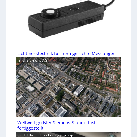
Lichtmesstechnik für normgerechte Messungen
Bild: Siemens AG
Weltweit größter Siemens-Standort ist
fertiggestellt
Bild: Ethercat Technology Group