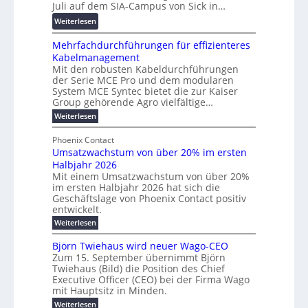
s
Juli auf dem SIA-Campus von Sick in…
n
r
r
f
z
:
Weiterlesen
e
d
ö
R
n
z
r
Mehrfachdurchführungen für effizienteres
e
t
u
d
Kabelmanagement
k
w
m
e
Mit den robusten Kabeldurchführungen
o
i
E
r
der Serie MCE Pro und dem modularen
r
c
n
System MCE Syntec bietet die zur Kaiser
u
d
k
e
Group gehörende Agro vielfältige…
n
b
e
r
:
g
Weiterlesen
e
l
g
M
b
t
t
e
y
Phoenix Contact
r
e
h
e
H
Umsatzwachstum von über 20% im ersten
a
r
i
N
u
Halbjahr 2026
f
u
l
H
b
a
Mit einem Umsatzwachstum von über 20%
c
i
-
c
f
im ersten Halbjahr 2026 hat sich die
h
h
g
S
Geschäftslage von Phoenix Contact positiv
ü
d
t
u
i
entwickelt.
r
u
m
n
c
r
m
:
Weiterlesen
e
g
c
h
U
o
h
h
m
b
e
Björn Twiehaus wird neuer Wago-CEO
d
f
s
r
e
Zum 15. September übernimmt Björn
r
e
ü
a
T
Twiehaus (Bild) die Position des Chief
i
u
h
t
r
e
Executive Officer (CEO) bei der Firma Wago
r
z
m
n
n
u
m
mit Hauptsitz in Minden.
w
2
g
e
n
a
p
:
Weiterlesen
0
s
g