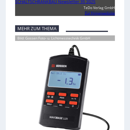
SCHALTSCHRANKBAU Newsletter 35 2025
TeDo Verlag GmbH
Zur Firmenwebsite
MEHR ZUM THEMA
Bild: Gossen Foto- u. Lichtmesstechnik GmbH