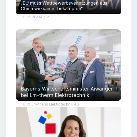
„EU muss Wettbewerbsverletzungen aus
China wirksamer bekämpfen“
Bild: VDMA e.V.
Bayerns Wirtschaftsminister Aiwanger
bei Lm-therm Elektrotechnik
Bild: Lm-therm Elektrotechnik AG