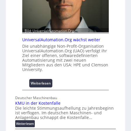
m
t
i
A
t
u
2
s
0
b
u
a
Bild: UniversalAutomation.Org
n
u
UniversalAutomation.Org wächst weiter
d
h
Die unabhängige Non-Profit-Organisation
4
e
UniversalAutomation.Org (UAO) verfolgt ihr
0
m
Ziel einer offenen, softwaredefinierten
A
m
Automatisierung mit zwei neuen
n
Mitgliedern aus den USA: HPE und Clemson
University.
i
s
s
:
Weiterlesen
e
U
s
n
c
Deutscher Maschinenbau
i
KMU in der Kostenfalle
h
v
Die leichte Stimmungsaufhellung zu Jahresbeginn
a
e
ist verflogen. Im deutschen Maschinen- und
f
r
Anlagenbau schnappt die Kostenfalle…
f
s
:
Weiterlesen
e
a
K
n