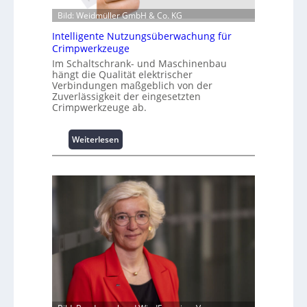
o
Bild: Weidmüller GmbH & Co. KG
n
z
Intelligente Nutzungsüberwachung für
u
Crimpwerkzeuge
m
Im Schaltschrank- und Maschinenbau
L
hängt die Qualität elektrischer
a
Verbindungen maßgeblich von der
Zuverlässigkeit der eingesetzten
s
Crimpwerkzeuge ab.
t
s
p
:
Weiterlesen
i
I
t
n
z
t
e
e
n
l
m
l
a
i
n
g
a
e
g
n
e
t
m
e
e