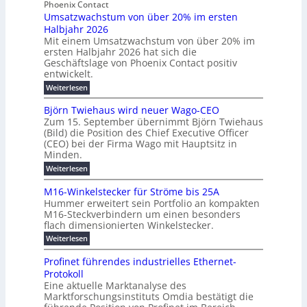
b
Phoenix Contact
e
h
e
H
Umsatzwachstum von über 20% im ersten
r
r
i
N
u
Halbjahr 2026
f
a
l
H
b
a
Mit einem Umsatzwachstum von über 20% im
u
i
-
c
f
ersten Halbjahr 2026 hat sich die
c
h
g
S
Geschäftslage von Phoenix Contact positiv
ü
h
d
u
i
entwickelt.
r
u
t
n
c
r
m
:
Weiterlesen
m
g
c
h
U
o
e
h
m
b
e
Björn Twiehaus wird neuer Wago-CEO
d
f
h
s
e
Zum 15. September übernimmt Björn Twiehaus
r
e
ü
a
r
(Bild) die Position des Chief Executive Officer
i
u
h
t
r
T
(CEO) bei der Firma Wago mit Hauptsitz in
r
z
m
n
n
e
u
Minden.
w
2
g
e
n
a
m
:
Weiterlesen
0
s
g
E
c
p
B
2
e
l
h
n
j
o
M16-Winkelstecker für Ströme bis 25A
n
s
6
a
ö
e
f
u
t
Hummer erweitert sein Portfolio an kompakten
E
r
s
r
ü
u
M16-Steckverbindern um einen besonders
n
n
u
t
r
m
g
flach dimensionierten Winkelstecker.
T
d
e
v
r
s
i
w
:
w
Weiterlesen
ff
o
o
c
i
e
M
i
n
e
e
p
h
1
z
l
ü
Profinet führendes industrielles Ethernet-
n
h
6
e
i
a
b
ö
Protokoll
a
i
-
e
e
a
l
u
s
Eine aktuelle Marktanalyse des
W
n
g
r
n
s
t
Marktforschungsinstituts Omdia bestätigt die
i
u
t
2
e
w
E
n
l
e