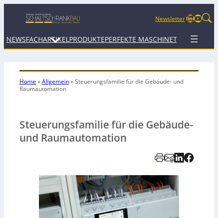
LinkedIn
YouTu
Newsletter
NEWS
FACHARTIKEL
PRODUKTE
PERFEKTE MASCHINE
TERMINE
WEB
Home
»
Allgemein
»
Steuerungsfamilie für die Gebäude- und
Raumautomation
Steuerungsfamilie für die Gebäude-
und Raumautomation