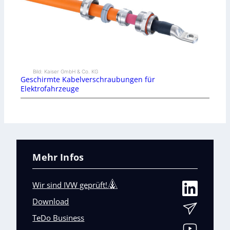
Bild: Kaiser GmbH & Co. KG
Geschirmte Kabelverschraubungen für
Elektrofahrzeuge
Mehr Infos
Wir sind IVW geprüft!
Download
TeDo Business