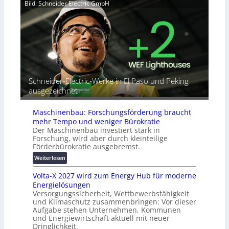
a
Bild: Schneider Electric GmbH
r
t
h
b
o
e
i
r
A
n
i
u
d
a
t
e
l
o
t
r
m
G
e
a
Schneider-Electric-Werke in El Paso und Peking
e
i
t
ausgezeichnet
r
h
i
ä
e
s
t
Maschinenbau: Forschungsförderung braucht
i
e
mehr Tempo und weniger Bürokratie
e
s
Der Maschinenbau investiert stark in
r
c
Forschung, wird aber durch kleinteilige
u
h
Förderbürokratie ausgebremst.
n
u
:
Weiterlesen
g
t
M
s
z
Volta-X 2027 wird zum Energy Hub für moderne
a
l
u
Energielösungen
s
ö
n
Versorgungssicherheit, Wettbewerbsfähigkeit
c
s
d
und Klimaschutz zusammenbringen: Vor dieser
h
u
Aufgabe stehen Unternehmen, Kommunen
d
i
n
und Energiewirtschaft aktuell mit neuer
i
n
g
Dringlichkeit.
g