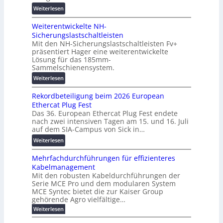
e
e
:
i
Weiterlesen
n
n
V
t
b
Weiterentwickelte NH-
o
a
a
Sicherungslastschaltleisten
l
l
u
Mit den NH-Sicherungslastschaltleisten Fv+
t
e
:
präsentiert Hager eine weiterentwickelte
a
T
F
Lösung für das 185mm-
-
r
o
Sammelschienensystem.
X
a
r
:
Weiterlesen
2
n
s
W
0
s
c
Rekordbeteiligung beim 2026 European
e
2
p
h
Ethercat Plug Fest
i
7
a
u
Das 36. European Ethercat Plug Fest endete
t
w
r
n
nach zwei intensiven Tagen am 15. und 16. Juli
e
i
e
g
auf dem SIA-Campus von Sick in…
r
r
n
s
:
Weiterlesen
e
d
z
f
R
n
z
ö
Mehrfachdurchführungen für effizienteres
e
t
u
r
Kabelmanagement
k
w
m
d
Mit den robusten Kabeldurchführungen der
o
i
E
e
Serie MCE Pro und dem modularen System
r
c
n
r
MCE Syntec bietet die zur Kaiser Group
d
k
e
gehörende Agro vielfältige…
u
b
e
r
n
:
Weiterlesen
e
l
g
M
g
t
t
e
y