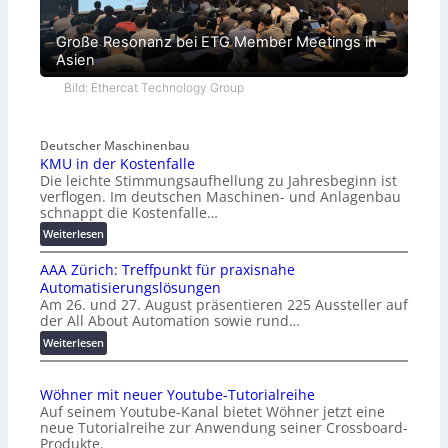
Große Resonanz bei ETG Member Meetings in
Asien
Bild: Ethercat Technology Group
Deutscher Maschinenbau
KMU in der Kostenfalle
Die leichte Stimmungsaufhellung zu Jahresbeginn ist
verflogen. Im deutschen Maschinen- und Anlagenbau
schnappt die Kostenfalle…
:
Weiterlesen
K
AAA Zürich: Treffpunkt für praxisnahe
M
Automatisierungslösungen
U
Am 26. und 27. August präsentieren 225 Aussteller auf
i
der All About Automation sowie rund…
n
d
:
Weiterlesen
e
A
r
A
Wöhner mit neuer Youtube-Tutorialreihe
K
A
Auf seinem Youtube-Kanal bietet Wöhner jetzt eine
o
Z
neue Tutorialreihe zur Anwendung seiner Crossboard-
s
ü
Produkte.