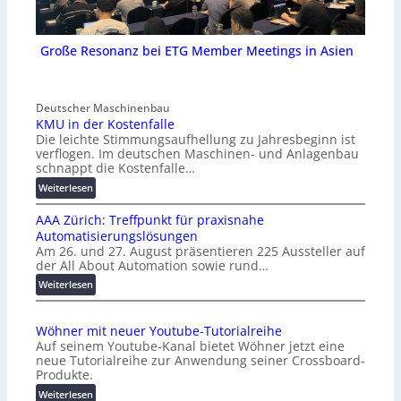
Große Resonanz bei ETG Member Meetings in Asien
Deutscher Maschinenbau
KMU in der Kostenfalle
Die leichte Stimmungsaufhellung zu Jahresbeginn ist
verflogen. Im deutschen Maschinen- und Anlagenbau
schnappt die Kostenfalle…
:
Weiterlesen
K
AAA Zürich: Treffpunkt für praxisnahe
M
Automatisierungslösungen
U
Am 26. und 27. August präsentieren 225 Aussteller auf
i
der All About Automation sowie rund…
n
d
:
Weiterlesen
e
A
r
A
Wöhner mit neuer Youtube-Tutorialreihe
K
A
Auf seinem Youtube-Kanal bietet Wöhner jetzt eine
o
Z
neue Tutorialreihe zur Anwendung seiner Crossboard-
s
ü
Produkte.
t
r
:
Weiterlesen
e
i