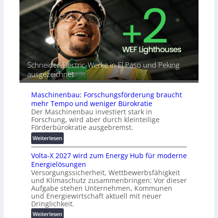
b
o
e
i
r
A
n
i
u
d
a
t
e
l
o
t
r
m
G
e
a
Schneider-Electric-Werke in El Paso und Peking
e
i
t
ausgezeichnet
r
h
i
ä
e
s
t
Maschinenbau: Forschungsförderung braucht
i
e
mehr Tempo und weniger Bürokratie
e
s
Der Maschinenbau investiert stark in
r
c
Forschung, wird aber durch kleinteilige
u
h
Förderbürokratie ausgebremst.
n
u
:
Weiterlesen
g
t
M
s
z
Volta-X 2027 wird zum Energy Hub für moderne
a
l
u
Energielösungen
s
ö
n
Versorgungssicherheit, Wettbewerbsfähigkeit
c
s
d
und Klimaschutz zusammenbringen: Vor dieser
h
u
Aufgabe stehen Unternehmen, Kommunen
d
i
n
und Energiewirtschaft aktuell mit neuer
i
n
g
Dringlichkeit.
g
e
e
:
i
Weiterlesen
n
n