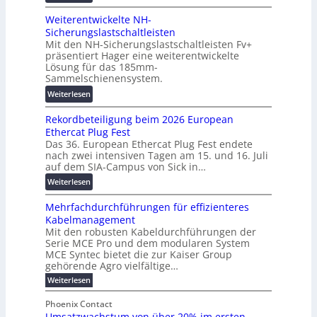
V
t
b
Weiterentwickelte NH-
o
a
a
Sicherungslastschaltleisten
l
l
u
Mit den NH-Sicherungslastschaltleisten Fv+
t
e
:
präsentiert Hager eine weiterentwickelte
a
T
F
Lösung für das 185mm-
-
r
o
Sammelschienensystem.
X
a
r
:
Weiterlesen
2
n
s
W
0
s
c
Rekordbeteiligung beim 2026 European
e
2
p
h
Ethercat Plug Fest
i
7
a
u
Das 36. European Ethercat Plug Fest endete
t
w
r
n
nach zwei intensiven Tagen am 15. und 16. Juli
e
i
e
g
auf dem SIA-Campus von Sick in…
r
r
n
s
:
Weiterlesen
e
d
z
f
R
n
z
ö
Mehrfachdurchführungen für effizienteres
e
t
u
r
Kabelmanagement
k
w
m
d
Mit den robusten Kabeldurchführungen der
o
i
E
e
Serie MCE Pro und dem modularen System
r
c
n
r
MCE Syntec bietet die zur Kaiser Group
d
k
e
gehörende Agro vielfältige…
u
b
e
r
n
:
Weiterlesen
e
l
g
M
g
t
t
e
y
b
Phoenix Contact
e
h
e
H
Umsatzwachstum von über 20% im ersten
r