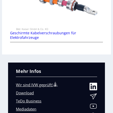
Bild: Kaiser GmbH & Co. KG
Geschirmte Kabelverschraubungen für
Elektrofahrzeuge
Mehr Infos
Wir sind IVW geprüft!
Download
TeDo Business
Mediadaten