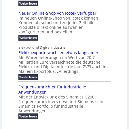
e
B
e
i
h
i
d
:
Weiterlesen
e
l
s
m
ü
n
P
e
s
s
K
n
e
r
e
r
t
Neuer Online-Shop von Icotek verfügbar
r
a
t
r
u
o
o
e
b
s
Im neuen Online-Shop von Icotek können
c
e
e
f
c
e
k
t
Kunden ab sofort und zu jeder Zeit alle
a
r
i
n
k
l
e
r
Produkte direkt online auswählen,
W
n
t
e
m
n
a
konfigurieren und bestellen.
a
e
r
a
H
P
g
t
f
t
n
:
a
Weiterlesen
l
o
f
ü
a
N
l
i
-
ü
u
r
g
e
b
e
Elektro- und Digitalindustrie
C
h
S
g
e
u
j
E
r
Elektroexporte wachsen etwas langsamer
t
m
e
a
F
O
e
r
Mit Warenlieferungen im Wert von 20,7
e
r
h
e
n
ö
n
O
r
Milliarden Euro verzeichnete die deutsche
d
s
m
t
n
2
Elektro- und Digitalindustrie laut ZVEI auch im
e
e
l
0
t
Mai ein Exportplus. „Allerdings…
s
b
i
2
i
i
:
Weiterlesen
n
6
n
s
E
e
d
2
l
-
Frequenzumrichter für industrielle
u
5
e
S
Anwendungen
s
A
k
h
t
Mit der Entwicklung des Sinamics G200
t
o
r
Frequenzumrichters erweitert Siemens sein
r
p
i
o
Sinamics Portfolio für industrielle
v
e
e
o
Anwendungen.
l
x
n
l
:
Weiterlesen
p
I
e
F
o
c
s
r
r
o
E
e