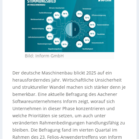
sinkende Auftragseingänge (bis zu −15%) sowie
zusätzliche Belastungen durch neue Zollrichtlinien,
geopolitische Konflikte, steigende Energiekosten und
den EU-Green-Deal. Trotz der angespannten Lage
berichten einzelne Betriebe auch von stabiler oder
guter Auftragslage. Grundlage sind 39
Experteninterviews im Rahmen des Felios-
Anwendertreffens (Q4) mit rund 130 Teilnehmern.
Bild: Inform GmbH
Der deutsche Maschinenbau blickt 2025 auf ein
herausforderndes Jahr. Wirtschaftliche Unsicherheit
und struktureller Wandel machen sich stärker denn je
bemerkbar. Eine aktuelle Befragung des Aachener
Softwareunternehmens Inform zeigt, worauf sich
Unternehmen in dieser Phase konzentrieren und
welche Prioritäten sie setzen, um auch unter
veränderten Rahmenbedingungen handlungsfähig zu
bleiben. Die Befragung fand im vierten Quartal im
Rahmen des 23. Felios-Anwendertreffens von Inform