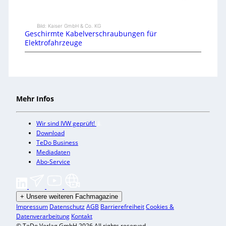
Bild: Kaiser GmbH & Co. KG
Geschirmte Kabelverschraubungen für
Elektrofahrzeuge
Mehr Infos
Wir sind IVW geprüft!
Download
TeDo Business
Mediadaten
Abo-Service
+
Unsere weiteren Fachmagazine
Impressum
Datenschutz
AGB
Barrierefreiheit
Cookies &
Datenverarbeitung
Kontakt
© TeDo Verlag GmbH 2026 All rights reserved.