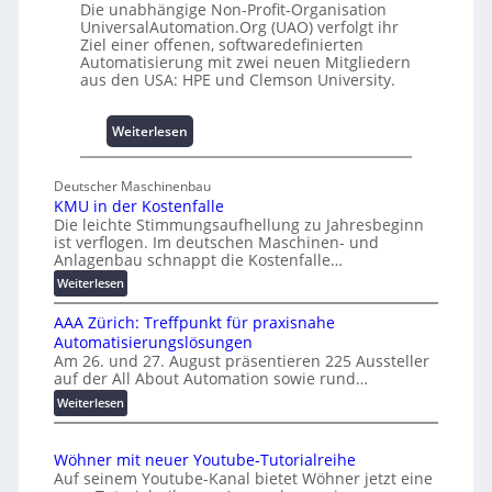
e
4
Die unabhängige Non-Profit-Organisation
m
UniversalAutomation.Org (UAO) verfolgt ihr
0
Ziel einer offenen, softwaredefinierten
m
A
Automatisierung mit zwei neuen Mitgliedern
n
aus den USA: HPE und Clemson University.
i
s
s
:
Weiterlesen
e
U
s
n
Deutscher Maschinenbau
c
i
KMU in der Kostenfalle
h
v
Die leichte Stimmungsaufhellung zu Jahresbeginn
a
e
ist verflogen. Im deutschen Maschinen- und
f
r
Anlagenbau schnappt die Kostenfalle…
f
s
:
Weiterlesen
e
a
K
n
l
AAA Zürich: Treffpunkt für praxisnahe
M
A
Automatisierungslösungen
U
u
Am 26. und 27. August präsentieren 225 Aussteller
i
auf der All About Automation sowie rund…
t
n
o
d
:
Weiterlesen
e
A
m
r
A
a
Wöhner mit neuer Youtube-Tutorialreihe
K
A
t
Auf seinem Youtube-Kanal bietet Wöhner jetzt eine
o
Z
i