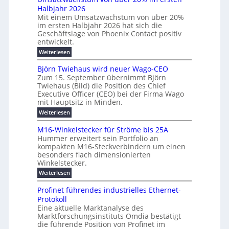
r
s
i
N
u
Halbjahr 2026
f
u
g
l
H
b
a
Mit einem Umsatzwachstum von über 20%
c
e
i
-
c
f
im ersten Halbjahr 2026 hat sich die
h
h
z
g
S
Geschäftslage von Phoenix Contact positiv
ü
d
t
e
u
i
entwickelt.
r
u
m
i
n
c
r
m
:
Weiterlesen
e
c
g
c
h
U
o
h
h
m
h
b
e
Björn Twiehaus wird neuer Wago-CEO
d
f
s
r
n
e
Zum 15. September übernimmt Björn
r
e
ü
a
T
e
Twiehaus (Bild) die Position des Chief
i
u
h
t
r
e
Executive Officer (CEO) bei der Firma Wago
r
t
z
m
n
n
u
m
mit Hauptsitz in Minden.
w
2
g
e
n
a
p
:
Weiterlesen
0
s
g
E
c
B
o
2
e
l
h
n
j
u
M16-Winkelstecker für Ströme bis 25A
n
s
6
a
ö
e
f
t
Hummer erweitert sein Portfolio an
n
E
r
s
r
ü
u
kompakten M16-Steckverbindern um einen
d
n
u
t
r
m
g
besonders flach dimensionierten
T
w
e
v
r
s
i
Winkelstecker.
w
ff
e
o
o
c
i
e
i
:
Weiterlesen
n
n
e
p
h
z
M
l
ü
h
i
e
i
1
a
b
ö
Profinet führendes industrielles Ethernet-
a
g
e
6
e
a
l
u
s
Protokoll
n
-
r
e
n
s
t
Eine aktuelle Marktanalyse des
u
t
W
2
r
w
E
l
Marktforschungsinstituts Omdia bestätigt
e
i
0
n
i
B
r
n
%
t
die führende Position von Profinet im
e
g
r