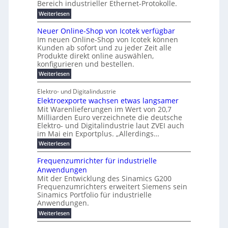
e
k
ü
i
Bereich industrieller Ethernet-Protokolle.
h
i
d
e
s
e
m
r
n
e
:
s
Weiterlesen
K
l
n
e
e
o
P
r
a
s
t
r
u
r
k
b
t
Neuer Online-Shop von Icotek verfügbar
s
c
e
e
o
e
e
t
r
Im neuen Online-Shop von Icotek können
a
r
n
f
l
c
e
Kunden ab sofort und zu jeder Zeit alle
a
W
i
t
m
k
n
a
Produkte direkt online auswählen,
t
n
a
e
H
P
g
konfigurieren und bestellen.
e
n
r
i
a
l
o
t
a
f
l
:
Weiterlesen
e
-
u
f
g
ü
b
N
C
ü
g
e
r
j
e
E
Elektro- und Digitalindustrie
h
m
S
a
u
F
O
r
Elektroexporte wachsen etwas langsamer
e
t
h
e
e
e
n
r
r
Mit Warenlieferungen im Wert von 20,7
r
n
s
t
ö
2
O
Milliarden Euro verzeichnete die deutsche
d
m
0
t
n
Elektro- und Digitalindustrie laut ZVEI auch
e
e
2
l
im Mai ein Exportplus. „Allerdings…
s
b
6
i
i
i
:
Weiterlesen
n
n
s
E
e
d
2
l
-
Frequenzumrichter für industrielle
u
5
e
S
Anwendungen
s
A
k
h
t
Mit der Entwicklung des Sinamics G200
t
o
r
Frequenzumrichters erweitert Siemens sein
r
p
i
o
Sinamics Portfolio für industrielle
v
e
e
o
Anwendungen.
l
x
n
l
:
Weiterlesen
p
I
e
F
o
c
s
r