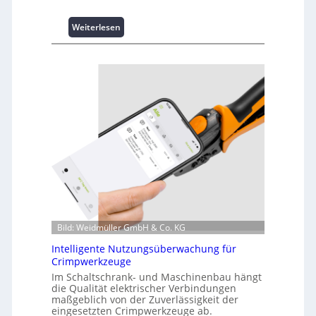
:
Weiterlesen
K
u
r
z
i
n
f
o
r
m
a
t
i
o
Bild: Weidmüller GmbH & Co. KG
n
z
Intelligente Nutzungsüberwachung für
u
Crimpwerkzeuge
m
Im Schaltschrank- und Maschinenbau hängt
L
die Qualität elektrischer Verbindungen
a
maßgeblich von der Zuverlässigkeit der
s
eingesetzten Crimpwerkzeuge ab.