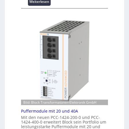
:
Weiterlesen
b
e
W
e
r
i
r
f
n
w
o
d
a
r
e
c
m
n
h
a
e
u
n
r
n
t
g
g
e
i
f
r
e
ü
R
:
r
e
I
C
c
n
r
h
v
i
e
e
m
n
s
p
z
t
w
Bild: Block Transformatoren-Elektronik GmbH
e
i
e
n
Puffermodule mit 20 und 40A
t
r
t
i
Mit den neuen PCC-1424-200-0 und PCC-
k
r
1424-400-0 erweitert Block sein Portfolio um
o
z
e
leistungsstarke Puffermodule mit 20 und
n
e