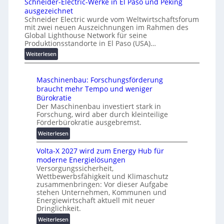
Schneider-Electric-Werke in El Paso und Peking
v
T
n
ausgezeichnet
e
u
a
Schneider Electric wurde vom Weltwirtschaftsforum
r
t
h
mit zwei neuen Auszeichnungen im Rahmen des
b
o
e
Global Lighthouse Network für seine
i
r
A
Produktionsstandorte in El Paso (USA)…
n
i
u
:
Weiterlesen
d
a
t
S
e
l
o
c
t
r
m
Maschinenbau: Forschungsförderung
h
G
e
a
braucht mehr Tempo und weniger
n
e
i
t
Bürokratie
e
r
h
i
Der Maschinenbau investiert stark in
i
ä
e
s
Forschung, wird aber durch kleinteilige
d
t
Förderbürokratie ausgebremst.
i
e
e
e
:
Weiterlesen
r
s
r
M
-
c
u
Volta-X 2027 wird zum Energy Hub für
a
E
h
n
moderne Energielösungen
s
l
u
g
Versorgungssicherheit,
c
e
t
Wettbewerbsfähigkeit und Klimaschutz
s
h
c
z
zusammenbringen: Vor dieser Aufgabe
l
i
t
u
stehen Unternehmen, Kommunen und
ö
n
r
n
Energiewirtschaft aktuell mit neuer
s
e
i
Dringlichkeit.
d
u
n
c
d
:
Weiterlesen
n
b