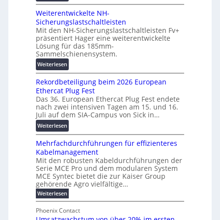
-
i
V
g
a
W
g
Weiterentwickelte NH-
o
e
u
e
i
Sicherungslastschaltleisten
l
n
:
r
t
Mit den NH-Sicherungslastschaltleisten Fv+
t
F
k
präsentiert Hager eine weiterentwickelte
a
a
o
e
Lösung für das 185mm-
l
-
r
Sammelschienensystem.
i
e
X
s
n
:
T
Weiterlesen
2
c
E
W
r
0
h
l
Rekordbeteiligung beim 2026 European
e
a
2
u
P
Ethercat Plug Fest
i
n
7
n
a
Das 36. European Ethercat Plug Fest endete
t
s
w
g
nach zwei intensiven Tagen am 15. und 16.
s
e
p
i
s
Juli auf dem SIA-Campus von Sick in…
o
r
a
r
f
u
:
Weiterlesen
e
r
d
ö
n
R
n
e
z
r
d
Mehrfachdurchführungen für effizienteres
e
t
n
u
d
P
Kabelmanagement
k
w
z
m
e
Mit den robusten Kabeldurchführungen der
e
o
i
E
r
Serie MCE Pro und dem modularen System
k
r
c
n
MCE Syntec bietet die zur Kaiser Group
u
i
d
k
e
gehörende Agro vielfältige…
n
n
b
e
r
:
g
Weiterlesen
g
e
l
g
M
b
a
t
t
e
y
Phoenix Contact
r
u
e
h
e
H
Umsatzwachstum von über 20% im ersten
a