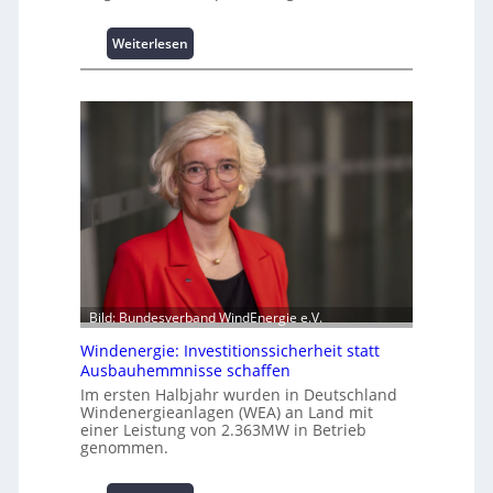
t
s
:
Weiterlesen
p
I
i
n
t
t
z
e
e
l
n
l
m
i
a
g
n
e
a
n
g
t
e
e
m
N
Bild: Bundesverband WindEnergie e.V.
e
u
n
Windenergie: Investitionssicherheit statt
t
t
Ausbauhemmnisse schaffen
z
h
Im ersten Halbjahr wurden in Deutschland
u
o
Windenergieanlagen (WEA) an Land mit
n
c
einer Leistung von 2.363MW in Betrieb
g
genommen.
h
s
-
ü
p