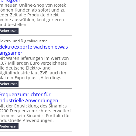
e
e
j
o
e
i
Im neuen Online-Shop von Icotek
m
s
a
-
r
n
e
können Kunden ab sofort und zu
h
t
C
f
e
n
jeder Zeit alle Produkte direkt
r
E
ü
t
t
online auswählen, konfigurieren
2
O
r
f
0
und bestellen.
S
ü
2
t
h
:
Weiterlesen
6
r
r
N
ö
e
e
lektro- und Digitalindustrie
m
n
u
e
Elektroexporte wachsen etwas
d
e
b
e
r
langsamer
i
s
O
Mit Warenlieferungen im Wert von
s
i
n
20,7 Milliarden Euro verzeichnete
2
n
l
5
die deutsche Elektro- und
d
i
A
u
Digitalindustrie laut ZVEI auch im
n
s
e
Mai ein Exportplus. „Allerdings…
t
-
:
Weiterlesen
r
S
E
i
h
l
e
Frequenzumrichter für
o
e
l
p
industrielle Anwendungen
k
l
v
t
Mit der Entwicklung des Sinamics
e
o
r
G200 Frequenzumrichters erweitert
s
n
o
E
Siemens sein Sinamics Portfolio für
I
e
t
c
industrielle Anwendungen.
x
h
o
p
:
Weiterlesen
e
t
o
F
r
e
r
r
n