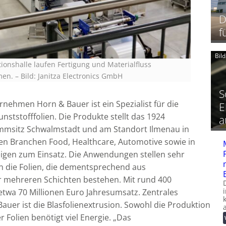
D
f
Bil
ionshalle laufen Fertigung und Materialfluss
men.
–
Bild: Janitza Electronics GmbH
S
rnehmen Horn & Bauer ist ein Spezialist für die
E
ststofffolien. Die Produkte stellt das 1924
a
msitz Schwalmstadt und am Standort Ilmenau in
en Branchen Food, Healthcare, Automotive sowie in
eigen zum Einsatz. Die Anwendungen stellen sehr
n die Folien, die dementsprechend aus
r mehreren Schichten bestehen. Mit rund 400
etwa 70 Millionen Euro Jahresumsatz. Zentrales
auer ist die Blasfolienextrusion. Sowohl die Produktion
 Folien benötigt viel Energie. „Das