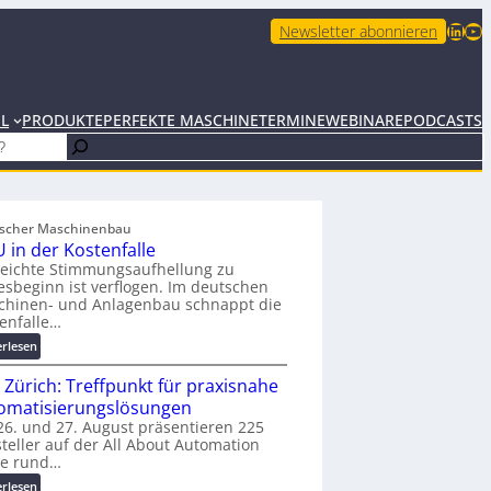
LinkedIn
YouTube
Newsletter abonnieren
EL
PRODUKTE
PERFEKTE MASCHINE
TERMINE
WEBINARE
PODCASTS
scher Maschinenbau
 in der Kostenfalle
leichte Stimmungsaufhellung zu
esbeginn ist verflogen. Im deutschen
chinen- und Anlagenbau schnappt die
enfalle…
:
erlesen
K
 Zürich: Treffpunkt für praxisnahe
M
U
omatisierungslösungen
i
6. und 27. August präsentieren 225
teller auf der All About Automation
n
ie rund…
d
e
:
erlesen