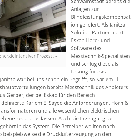
Schwalmstadt bereits die
Anlagen zur
Blindleistungskompensat
ion geliefert. Als Janitza
Solution Partner nutzt
Eskap Hard- und
Software des
Messtechnik-Spezialisten
 energieintensiver Prozess.
–
und schlug diese als
Lösung für das
nitza war bei uns schon ein Begriff“, so Kariem El
shauptverteilungen bereits Messtechnik des Anbieters
s Gerber, der bei Eskap für den Bereich
definierte Kariem El Sayed die Anforderungen. Horn &
ransformatoren und alle wesentlichen elektrischen
bene separat erfassen. Auch die Erzeugung der
ehört in das System. Die Betreiber wollten noch
 beispielsweise die Drucklufterzeugung an den