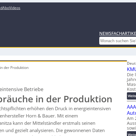
ed
Abo
Videos
NEWS
FACHARTIK
Search
Deut
in der Produktion
KMU
Die 
Jahr
Mas
intensive Betriebe
Kost
bräuche in der Produktion
Weit
AAA
htspflichten erhöhen den Druck in energieintensiven
Aut
ienhersteller Horn & Bauer. Mit einem
Am 2
itza kann der Mittelständler erstmals seinen
Auss
sow
ssen und gezielt analysieren. Die gewonnenen Daten
Weit