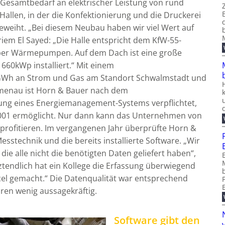
esamtbedarf an elektrischer Leistung von rund
allen, in der die Konfektionierung und die Druckerei
geweiht. „Bei diesem Neubau haben wir viel Wert auf
ariem El Sayed: „Die Halle entspricht dem KfW-55-
über Wärmepumpen. Auf dem Dach ist eine große
 660kWp installiert.“ Mit einem
GWh an Strom und Gas am Standort Schwalmstadt und
lmenau ist Horn & Bauer nach dem
rung eines Energiemanagement-Systems verpflichtet,
50001 ermöglicht. Nur dann kann das Unternehmen von
profitieren. Im vergangenen Jahr überprüfte Horn &
stechnik und die bereits installierte Software. „Wir
die alle nicht die benötigten Daten geliefert haben“,
tztendlich hat ein Kollege die Erfassung überwiegend
cel gemacht.“ Die Datenqualität war entsprechend
ren wenig aussagekräftig.
Software gibt den