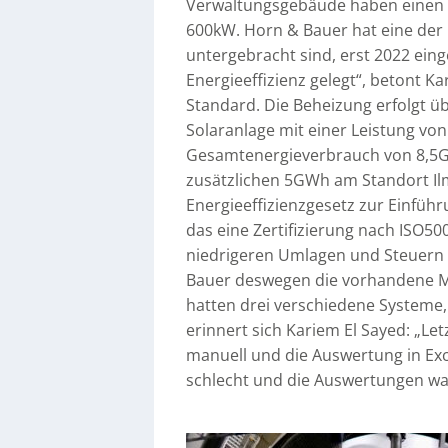
Verwaltungsgebäude haben einen G
600kW. Horn & Bauer hat eine der H
untergebracht sind, erst 2022 ein
Energieeffizienz gelegt“, betont K
Standard. Die Beheizung erfolgt 
Solaranlage mit einer Leistung von
Gesamtenergieverbrauch von 8,5
zusätzlichen 5GWh am Standort I
Energieeffizienzgesetz zur Einfüh
das eine Zertifizierung nach ISO
niedrigeren Umlagen und Steuern 
Bauer deswegen die vorhandene Mes
hatten drei verschiedene Systeme, 
erinnert sich Kariem El Sayed: „Le
manuell und die Auswertung in Ex
schlecht und die Auswertungen wa