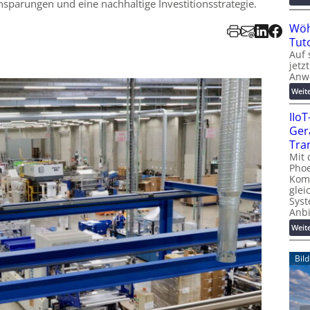
nsparungen und eine nachhaltige Investitionsstrategie.
Wöh
Tut
Auf 
jetz
Anw
Weit
IIo
Ger
Tra
Mit 
Phoe
Kom
glei
Syst
Anb
Weit
Bil