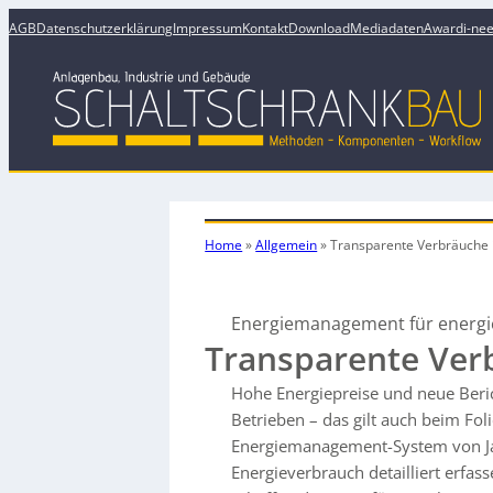
AGB
Datenschutzerklärung
Impressum
Kontakt
Download
Mediadaten
Award
i-ne
Home
»
Allgemein
»
Transparente Verbräuche
Energiemanagement für energie
Transparente Ver
Hohe Energiepreise und neue Beric
Betrieben – das gilt auch beim Fol
Energiemanagement-System von Jan
Energieverbrauch detailliert erfa