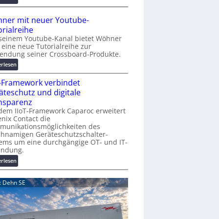
r
A
K
A
ner mit neuer Youtube-
o
A
orialreihe
s
Z
seinem Youtube-Kanal bietet Wöhner
t
ü
t eine neue Tutorialreihe zur
e
r
endung seiner Crossboard-Produkte.
n
i
:
erlesen
f
c
W
a
h
T-Framework verbindet
ö
l
:
h
äteschutz und digitale
l
T
n
nsparenz
e
r
e
dem IIoT-Framework Caparoc erweitert
e
r
nix Contact die
f
munikationsmöglichkeiten des
m
f
chnamigen Geräteschutzschalter-
i
p
ems um eine durchgängige OT- und IT-
t
u
indung.
n
n
:
erlesen
e
k
I
u
t
I
e
d: Dehn SE
f
o
r
ü
T
Y
r
-
o
p
F
u
r